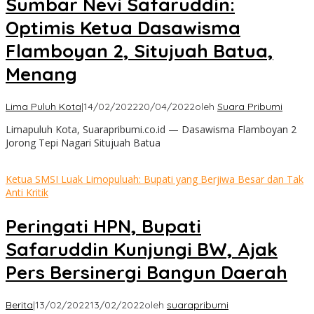
Sumbar Nevi Safaruddin:
Optimis Ketua Dasawisma
Flamboyan 2, Situjuah Batua,
Menang
Lima Puluh Kota
|
14/02/2022
20/04/2022
oleh
Suara Pribumi
Limapuluh Kota, Suarapribumi.co.id — Dasawisma Flamboyan 2
Jorong Tepi Nagari Situjuah Batua
Ketua SMSI Luak Limopuluah: Bupati yang Berjiwa Besar dan Tak
Anti Kritik
Peringati HPN, Bupati
Safaruddin Kunjungi BW, Ajak
Pers Bersinergi Bangun Daerah
Berita
|
13/02/2022
13/02/2022
oleh
suarapribumi