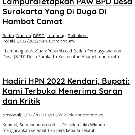
LampuraTetapkan PAW BPD Desa
Surakarta Yang Di Duga Di
Hambat Camat
Berita
,
Daerah
,
DPRD
,
Lampung
,
Polhukam
,
Politik
|
12/02/2022
oleh
suarapribumi
Lampung utara-SuaraPribumi.co.id Badan Permusyawaratan
Desa (BPD) Desa Surakarta Kecamatan Abung timur, minta
Hadiri HPN 2022 Kendari, Bupati:
Kami Terbuka Menerima Saran
dan Kritik
Nasional
|
10/02/2022
10/02/2022
oleh
suarapribumi
Kendari, Suarapribumi.co.id — Presiden Joko Widodo
mengucapkan selamat hari pers kepada seluruh