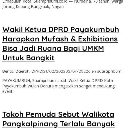
Limapuluh Kota, Suarapribumi.co.id — Nurbaina, 70 tahun, warga
Jorong Kubang Bungkuak, Nagari
Wakil Ketua DPRD Payakumbuh
Harapkan Mufash & Exhibitions
Bisa Jadi Ruang Bagi UMKM
Untuk Bangkit
Berita
,
Daerah
,
DPRD
|
21/02/2022
02/07/2022
oleh
suarapribumi
PAYAKUMBUH, Suarapribumi.co.id- Wakil Ketua DPRD Kota
Payakumbuh Wulan Denura mengatakan sangat mendukung
event
Tokoh Pemuda Sebut Walikota
Pangkalpinang Terlalu Banyak