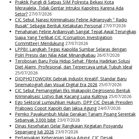
Praktik Pungli di Satpas SIM Polresta Bekasi Kota
Merajalela, Tidak Gentar Intruksi Kapolres Karena Ada
Setor?
27/07/2026
CIC Sebut Narasi Kriminalisasi Febrie Adriansyah ” Radio
Rusak” Sebagai Bentuk Ketakutan Personal
27/07/2026
Penahanan Febrie Ardiansyah Sangat Tepat,Awal Terungkap
Siapa Yang Terlibat,CIC (Corruption Investigation
Committee) Mendukung
27/07/2026
LPPBI: Langkah Tegas Kapolda Sumbar Selaras dengan
Polri Presisi dan Nilai Adat Minangkabau
26/07/2026
Terobosan Baru Pola Hidup Sehat: Fibréa Hadirkan Solusi
Diet Alami, Profesional, dan Terpercaya untuk Tubuh Ideal
25/07/2026
DIOPHOTOWORK Gebrak Industri Kreatif, Standar Baru
Sinematografi dan Visual Digital Era 2026
25/07/2026
CIC Sebut Pemanggilan Eks Wakapolri Oegroseno Bentuk
Kriminalisasi: Listyo Bak Kacang Lupa Kulitnya
25/07/2026
Ego Sektoral Lumpuhkan Hukum, DPP CIC Desak Presiden
Prabowo Copot Kapolri dan Jaksa Agung
24/07/2026
Pemko Payakumbuh Mulai Gerakan Tanam Pisang Serentak
Sebanyak 3.000 bibit
23/07/2026
Dinas Kesehatan Gelar Rangkaian Kegiatan Posyandu
Sepanjang Juli 2026
23/07/2026
Pertanyakan Keberanian Jaksa Agung, CIC Desak