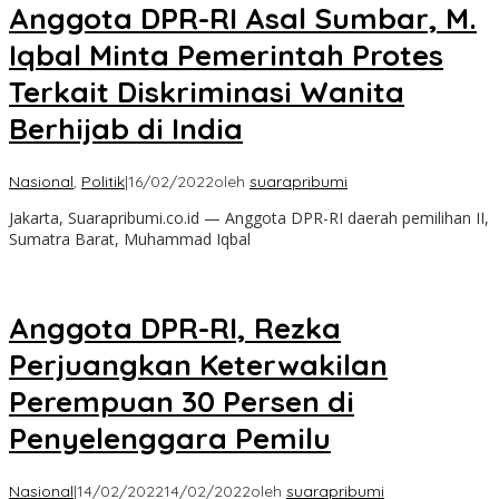
Anggota DPR-RI Asal Sumbar, M.
Iqbal Minta Pemerintah Protes
Terkait Diskriminasi Wanita
Berhijab di India
Nasional
,
Politik
|
16/02/2022
oleh
suarapribumi
Jakarta, Suarapribumi.co.id — Anggota DPR-RI daerah pemilihan II,
Sumatra Barat, Muhammad Iqbal
Anggota DPR-RI, Rezka
Perjuangkan Keterwakilan
Perempuan 30 Persen di
Penyelenggara Pemilu
Nasional
|
14/02/2022
14/02/2022
oleh
suarapribumi