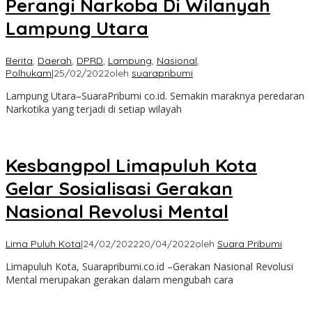
Perangi Narkoba Di Wilanyah
Lampung Utara
Berita
,
Daerah
,
DPRD
,
Lampung
,
Nasional
,
Polhukam
|
25/02/2022
oleh
suarapribumi
Lampung Utara–SuaraPribumi co.id. Semakin maraknya peredaran
Narkotika yang terjadi di setiap wilayah
Kesbangpol Limapuluh Kota
Gelar Sosialisasi Gerakan
Nasional Revolusi Mental
Lima Puluh Kota
|
24/02/2022
20/04/2022
oleh
Suara Pribumi
Limapuluh Kota, Suarapribumi.co.id –Gerakan Nasional Revolusi
Mental merupakan gerakan dalam mengubah cara