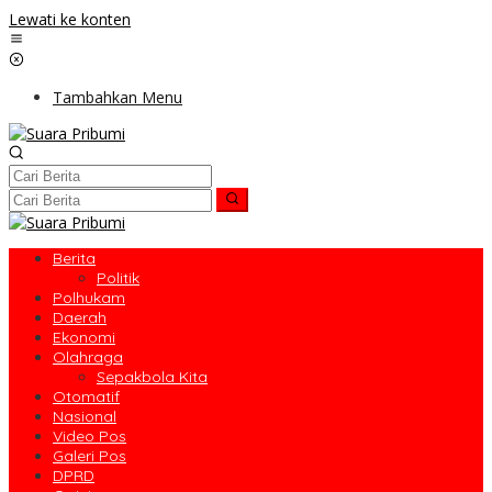
Lewati ke konten
Tambahkan Menu
Berita
Politik
Polhukam
Daerah
Ekonomi
Olahraga
Sepakbola Kita
Otomatif
Nasional
Video Pos
Galeri Pos
DPRD