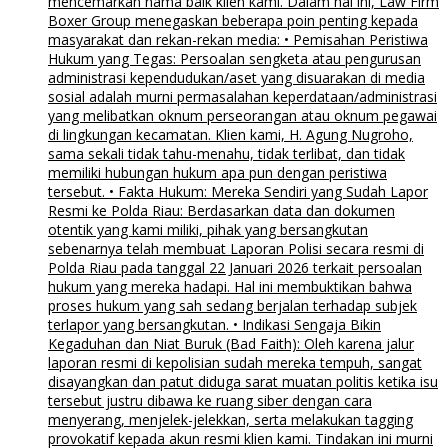
mencemarkan nama baik klien kami. Dalam hal ini, Law Firm
Boxer Group menegaskan beberapa poin penting kepada
masyarakat dan rekan-rekan media: • Pemisahan Peristiwa
Hukum yang Tegas: Persoalan sengketa atau pengurusan
administrasi kependudukan/aset yang disuarakan di media
sosial adalah murni permasalahan keperdataan/administrasi
yang melibatkan oknum perseorangan atau oknum pegawai
di lingkungan kecamatan. Klien kami, H. Agung Nugroho,
sama sekali tidak tahu-menahu, tidak terlibat, dan tidak
memiliki hubungan hukum apa pun dengan peristiwa
tersebut. • Fakta Hukum: Mereka Sendiri yang Sudah Lapor
Resmi ke Polda Riau: Berdasarkan data dan dokumen
otentik yang kami miliki, pihak yang bersangkutan
sebenarnya telah membuat Laporan Polisi secara resmi di
Polda Riau pada tanggal 22 Januari 2026 terkait persoalan
hukum yang mereka hadapi. Hal ini membuktikan bahwa
proses hukum yang sah sedang berjalan terhadap subjek
terlapor yang bersangkutan. • Indikasi Sengaja Bikin
Kegaduhan dan Niat Buruk (Bad Faith): Oleh karena jalur
laporan resmi di kepolisian sudah mereka tempuh, sangat
disayangkan dan patut diduga sarat muatan politis ketika isu
tersebut justru dibawa ke ruang siber dengan cara
menyerang, menjelek-jelekkan, serta melakukan tagging
provokatif kepada akun resmi klien kami. Tindakan ini murni