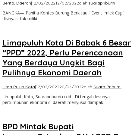
Berita
,
Daerah
|
12/02/2022
12/02/2022
oleh
suarapribumi
BANGKA— Panitia Kontes Burung Berkicau “ Event Imlek Cup”
disinyalir tak miliki
Limapuluh Kota Di Babak 6 Besar
“PPD” 2022, Perlu Perencanaan
Yang Berdaya Ungkit Bagi
Pulihnya Ekonomi Daerah
Lima Puluh Kota
|
12/02/2022
20/04/2022
oleh
Suara Pribumi
Limapuluh Kota, Suarapribumi.co.id –Di tengah lesunya
pertumbuhan ekonomi di daerah menyusul dampak
BPD Mintak Bupati