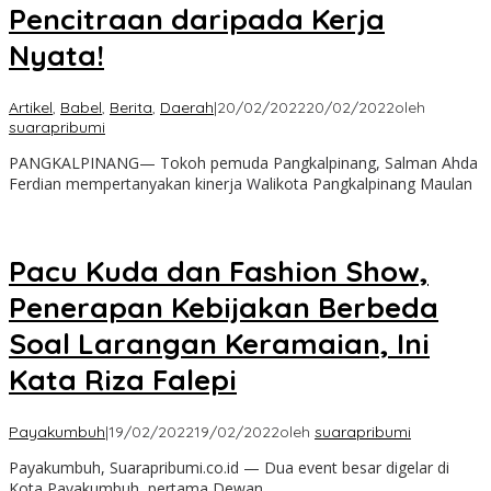
Pencitraan daripada Kerja
Nyata!
Artikel
,
Babel
,
Berita
,
Daerah
|
20/02/2022
20/02/2022
oleh
suarapribumi
PANGKALPINANG— Tokoh pemuda Pangkalpinang, Salman Ahda
Ferdian mempertanyakan kinerja Walikota Pangkalpinang Maulan
Pacu Kuda dan Fashion Show,
Penerapan Kebijakan Berbeda
Soal Larangan Keramaian, Ini
Kata Riza Falepi
Payakumbuh
|
19/02/2022
19/02/2022
oleh
suarapribumi
Payakumbuh, Suarapribumi.co.id — Dua event besar digelar di
Kota Payakumbuh, pertama Dewan