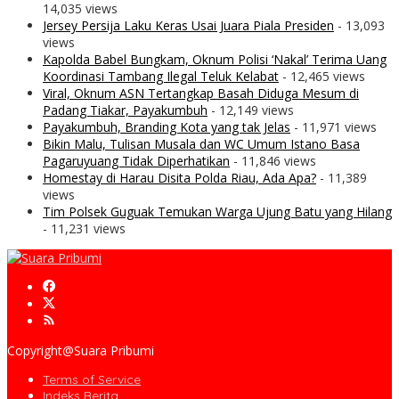
14,035 views
Jersey Persija Laku Keras Usai Juara Piala Presiden
- 13,093
views
Kapolda Babel Bungkam, Oknum Polisi ‘Nakal’ Terima Uang
Koordinasi Tambang Ilegal Teluk Kelabat
- 12,465 views
Viral, Oknum ASN Tertangkap Basah Diduga Mesum di
Padang Tiakar, Payakumbuh
- 12,149 views
Payakumbuh, Branding Kota yang tak Jelas
- 11,971 views
Bikin Malu, Tulisan Musala dan WC Umum Istano Basa
Pagaruyuang Tidak Diperhatikan
- 11,846 views
Homestay di Harau Disita Polda Riau, Ada Apa?
- 11,389
views
Tim Polsek Guguak Temukan Warga Ujung Batu yang Hilang
- 11,231 views
Copyright@Suara Pribumi
Terms of Service
Indeks Berita