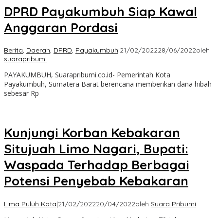
DPRD Payakumbuh Siap Kawal
Anggaran Pordasi
Berita
,
Daerah
,
DPRD
,
Payakumbuh
|
21/02/2022
28/06/2022
oleh
suarapribumi
PAYAKUMBUH, Suarapribumi.co.id- Pemerintah Kota
Payakumbuh, Sumatera Barat berencana memberikan dana hibah
sebesar Rp
Kunjungi Korban Kebakaran
Situjuah Limo Nagari, Bupati:
Waspada Terhadap Berbagai
Potensi Penyebab Kebakaran
Lima Puluh Kota
|
21/02/2022
20/04/2022
oleh
Suara Pribumi