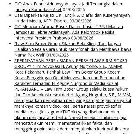
CIC: Anak Febrie Adriansyah Layak Jadi Tersangka dalam
Jaringan Kamuflase Aset
04/08/2026
Usai Diperiksa Kejati DKI, Entjik S. Djafar dan Kuseryansyah
Hindari Media, AFPI Disorot
03/08/2026
CIC Mencium Aroma Busuk Dalam Kasus TPPU Mantan
Jampidsus Febrie Ardiansyah, Ada Kelompok Radikal
Intervensi Presiden Prabowo
03/08/2026
“Law Firm Boxer Group: Silakan Bela Klien, Tapi Jangan
Halalkan Segala Cara untuk Memfitnah dan Membawa-bawa
Nama Pak Wali”
01/08/2026
*PERNYATAAN PERS / SIARAN PERS* *LAW FIRM BOXER
GROUP* (Tim Advokasi H. Agung Nugroho, S.E., M.MM)
Kota Pekanbaru Perihal: Law Firm Boxer Group Kecam
Keras Penggiringan Opini Menyesatkan dan Pembunuhan
Karakter Terhadap H. Agung Nugroho di Media Sosial
PEKANBARU – Law Firm Boxer Group selaku kuasa hukum
dan Tim Advokasi resmi dari H. Agung Nugroho, S.E., M.MM,
mengeluarkan pernyataan pers yang sangat tegas menyusul
maraknya konten video, Reel, serta narasi provokatif di
media sosial (Instagram/TikTok) yang disebarkan oleh
oknum pengacara tertentu. Narasi tersebut dinilai sengaja
mencatut akun resmi, memutarbalikkan fakta, dan
menggiring opini publik demi menjatuhkan karir politik serta