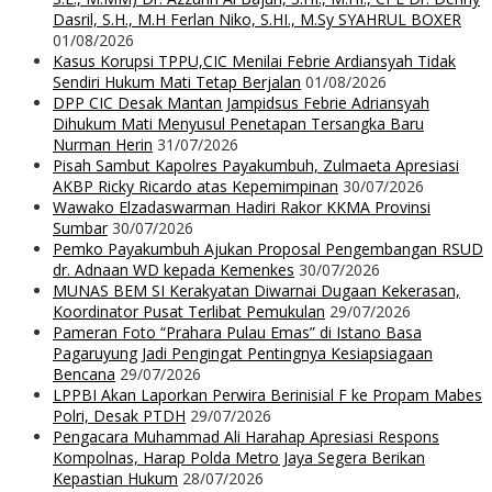
Dasril, S.H., M.H Ferlan Niko, S.HI., M.Sy SYAHRUL BOXER
01/08/2026
Kasus Korupsi TPPU,CIC Menilai Febrie Ardiansyah Tidak
Sendiri Hukum Mati Tetap Berjalan
01/08/2026
DPP CIC Desak Mantan Jampidsus Febrie Adriansyah
Dihukum Mati Menyusul Penetapan Tersangka Baru
Nurman Herin
31/07/2026
Pisah Sambut Kapolres Payakumbuh, Zulmaeta Apresiasi
AKBP Ricky Ricardo atas Kepemimpinan
30/07/2026
Wawako Elzadaswarman Hadiri Rakor KKMA Provinsi
Sumbar
30/07/2026
Pemko Payakumbuh Ajukan Proposal Pengembangan RSUD
dr. Adnaan WD kepada Kemenkes
30/07/2026
MUNAS BEM SI Kerakyatan Diwarnai Dugaan Kekerasan,
Koordinator Pusat Terlibat Pemukulan
29/07/2026
Pameran Foto “Prahara Pulau Emas” di Istano Basa
Pagaruyung Jadi Pengingat Pentingnya Kesiapsiagaan
Bencana
29/07/2026
LPPBI Akan Laporkan Perwira Berinisial F ke Propam Mabes
Polri, Desak PTDH
29/07/2026
Pengacara Muhammad Ali Harahap Apresiasi Respons
Kompolnas, Harap Polda Metro Jaya Segera Berikan
Kepastian Hukum
28/07/2026