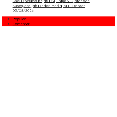
Usai Diperiksa Kejati DKI, Entjik S. Djafar dan
Kuseryansyah Hindari Media, AFPI Disorot
03/08/2026
Populer
Komentar