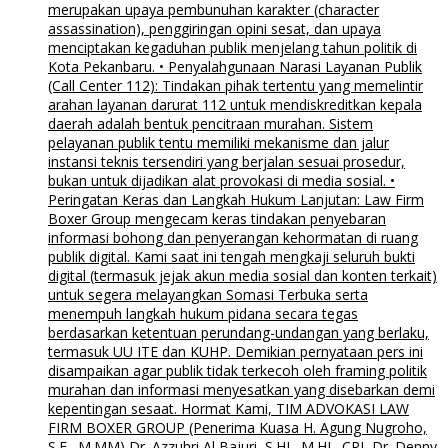
merupakan upaya pembunuhan karakter (character
assassination), penggiringan opini sesat, dan upaya
menciptakan kegaduhan publik menjelang tahun politik di
Kota Pekanbaru. • Penyalahgunaan Narasi Layanan Publik
(Call Center 112): Tindakan pihak tertentu yang memelintir
arahan layanan darurat 112 untuk mendiskreditkan kepala
daerah adalah bentuk pencitraan murahan. Sistem
pelayanan publik tentu memiliki mekanisme dan jalur
instansi teknis tersendiri yang berjalan sesuai prosedur,
bukan untuk dijadikan alat provokasi di media sosial. •
Peringatan Keras dan Langkah Hukum Lanjutan: Law Firm
Boxer Group mengecam keras tindakan penyebaran
informasi bohong dan penyerangan kehormatan di ruang
publik digital. Kami saat ini tengah mengkaji seluruh bukti
digital (termasuk jejak akun media sosial dan konten terkait)
untuk segera melayangkan Somasi Terbuka serta
menempuh langkah hukum pidana secara tegas
berdasarkan ketentuan perundang-undangan yang berlaku,
termasuk UU ITE dan KUHP. Demikian pernyataan pers ini
disampaikan agar publik tidak terkecoh oleh framing politik
murahan dan informasi menyesatkan yang disebarkan demi
kepentingan sesaat. Hormat Kami, TIM ADVOKASI LAW
FIRM BOXER GROUP (Penerima Kuasa H. Agung Nugroho,
S.E., M.MM) Dr. Azzuhri Al Bajuri, S.HI., M.HI., CPL Dr. Denny