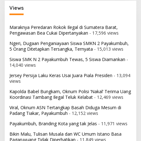
Views
Maraknya Peredaran Rokok Ilegal di Sumatera Barat,
Pengawasan Bea Cukai Dipertanyakan
- 17,596 views
Ngeri, Dugaan Penganiayaan Siswa SMKN 2 Payakumbuh,
5 Orang Ditetapkan Tersangka, Ternyata
- 15,013 views
Siswa SMK N 2 Payakumbuh Tewas, 5 Siswa Diamankan
-
14,040 views
Jersey Persija Laku Keras Usai Juara Piala Presiden
- 13,094
views
Kapolda Babel Bungkam, Oknum Polisi ‘Nakal’ Terima Uang
Koordinasi Tambang Ilegal Teluk Kelabat
- 12,469 views
Viral, Oknum ASN Tertangkap Basah Diduga Mesum di
Padang Tiakar, Payakumbuh
- 12,152 views
Payakumbuh, Branding Kota yang tak Jelas
- 11,971 views
Bikin Malu, Tulisan Musala dan WC Umum Istano Basa
Pagaruyuang Tidak Diperhatikan
- 11,849 views