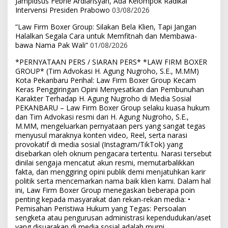
Jampidsus Febrie Ardiansyah, Ada Kelompok Radikal
Intervensi Presiden Prabowo
03/08/2026
“Law Firm Boxer Group: Silakan Bela Klien, Tapi Jangan
Halalkan Segala Cara untuk Memfitnah dan Membawa-
bawa Nama Pak Wali”
01/08/2026
*PERNYATAAN PERS / SIARAN PERS* *LAW FIRM BOXER
GROUP* (Tim Advokasi H. Agung Nugroho, S.E., M.MM)
Kota Pekanbaru Perihal: Law Firm Boxer Group Kecam
Keras Penggiringan Opini Menyesatkan dan Pembunuhan
Karakter Terhadap H. Agung Nugroho di Media Sosial
PEKANBARU – Law Firm Boxer Group selaku kuasa hukum
dan Tim Advokasi resmi dari H. Agung Nugroho, S.E.,
M.MM, mengeluarkan pernyataan pers yang sangat tegas
menyusul maraknya konten video, Reel, serta narasi
provokatif di media sosial (Instagram/TikTok) yang
disebarkan oleh oknum pengacara tertentu. Narasi tersebut
dinilai sengaja mencatut akun resmi, memutarbalikkan
fakta, dan menggiring opini publik demi menjatuhkan karir
politik serta mencemarkan nama baik klien kami. Dalam hal
ini, Law Firm Boxer Group menegaskan beberapa poin
penting kepada masyarakat dan rekan-rekan media: •
Pemisahan Peristiwa Hukum yang Tegas: Persoalan
sengketa atau pengurusan administrasi kependudukan/aset
yang disuarakan di media sosial adalah murni