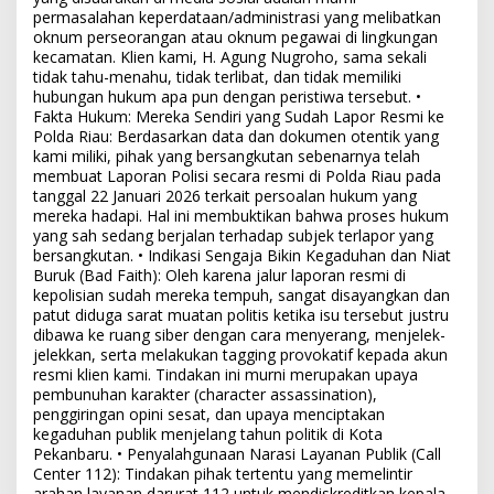
permasalahan keperdataan/administrasi yang melibatkan
oknum perseorangan atau oknum pegawai di lingkungan
kecamatan. Klien kami, H. Agung Nugroho, sama sekali
tidak tahu-menahu, tidak terlibat, dan tidak memiliki
hubungan hukum apa pun dengan peristiwa tersebut. •
Fakta Hukum: Mereka Sendiri yang Sudah Lapor Resmi ke
Polda Riau: Berdasarkan data dan dokumen otentik yang
kami miliki, pihak yang bersangkutan sebenarnya telah
membuat Laporan Polisi secara resmi di Polda Riau pada
tanggal 22 Januari 2026 terkait persoalan hukum yang
mereka hadapi. Hal ini membuktikan bahwa proses hukum
yang sah sedang berjalan terhadap subjek terlapor yang
bersangkutan. • Indikasi Sengaja Bikin Kegaduhan dan Niat
Buruk (Bad Faith): Oleh karena jalur laporan resmi di
kepolisian sudah mereka tempuh, sangat disayangkan dan
patut diduga sarat muatan politis ketika isu tersebut justru
dibawa ke ruang siber dengan cara menyerang, menjelek-
jelekkan, serta melakukan tagging provokatif kepada akun
resmi klien kami. Tindakan ini murni merupakan upaya
pembunuhan karakter (character assassination),
penggiringan opini sesat, dan upaya menciptakan
kegaduhan publik menjelang tahun politik di Kota
Pekanbaru. • Penyalahgunaan Narasi Layanan Publik (Call
Center 112): Tindakan pihak tertentu yang memelintir
arahan layanan darurat 112 untuk mendiskreditkan kepala