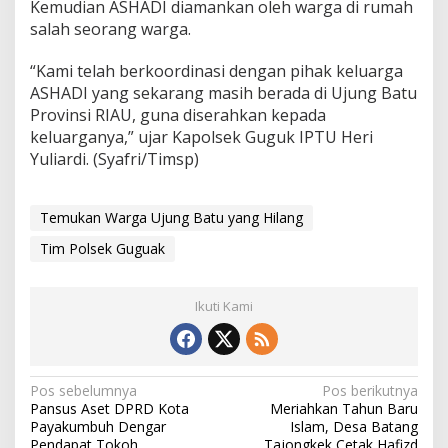
Kemudian ASHADI diamankan oleh warga di rumah
salah seorang warga.
“Kami telah berkoordinasi dengan pihak keluarga
ASHADI yang sekarang masih berada di Ujung Batu
Provinsi RIAU, guna diserahkan kepada
keluarganya,” ujar Kapolsek Guguk IPTU Heri
Yuliardi. (Syafri/Timsp)
Temukan Warga Ujung Batu yang Hilang
Tim Polsek Guguak
Ikuti Kami
N
Pos sebelumnya
Pos berikutnya
Pansus Aset DPRD Kota
Meriahkan Tahun Baru
a
Payakumbuh Dengar
Islam, Desa Batang
Pendapat Tokoh
Tajongkek Cetak Hafizd