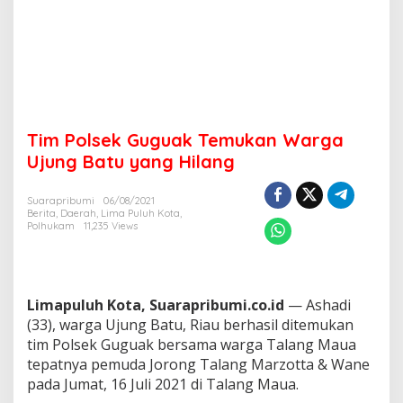
a
n
W
a
r
g
a
U
Tim Polsek Guguak Temukan Warga
j
u
Ujung Batu yang Hilang
n
g
Suarapribumi
06/08/2021
B
Berita
,
Daerah
,
Lima Puluh Kota
,
a
Polhukam
11,235 Views
t
u
y
a
n
Limapuluh Kota, Suarapribumi.co.id
— Ashadi
g
(33), warga Ujung Batu, Riau berhasil ditemukan
H
tim Polsek Guguak bersama warga Talang Maua
i
tepatnya pemuda Jorong Talang Marzotta & Wane
l
pada Jumat, 16 Juli 2021 di Talang Maua.
a
n