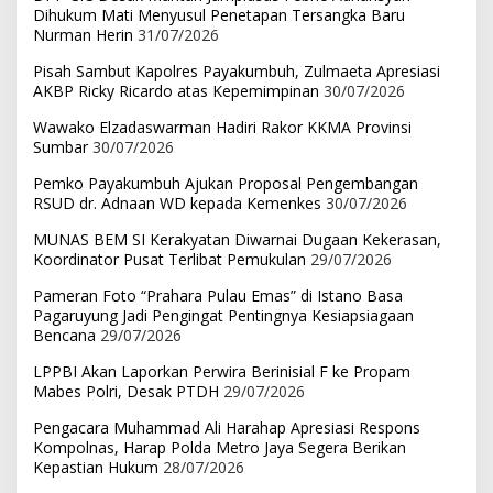
Dihukum Mati Menyusul Penetapan Tersangka Baru
Nurman Herin
31/07/2026
Pisah Sambut Kapolres Payakumbuh, Zulmaeta Apresiasi
AKBP Ricky Ricardo atas Kepemimpinan
30/07/2026
Wawako Elzadaswarman Hadiri Rakor KKMA Provinsi
Sumbar
30/07/2026
Pemko Payakumbuh Ajukan Proposal Pengembangan
RSUD dr. Adnaan WD kepada Kemenkes
30/07/2026
MUNAS BEM SI Kerakyatan Diwarnai Dugaan Kekerasan,
Koordinator Pusat Terlibat Pemukulan
29/07/2026
Pameran Foto “Prahara Pulau Emas” di Istano Basa
Pagaruyung Jadi Pengingat Pentingnya Kesiapsiagaan
Bencana
29/07/2026
LPPBI Akan Laporkan Perwira Berinisial F ke Propam
Mabes Polri, Desak PTDH
29/07/2026
Pengacara Muhammad Ali Harahap Apresiasi Respons
Kompolnas, Harap Polda Metro Jaya Segera Berikan
Kepastian Hukum
28/07/2026