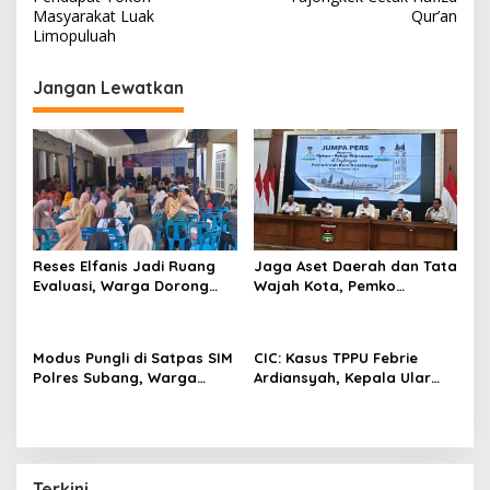
v
Masyarakat Luak
Qur’an
i
Limopuluah
g
Jangan Lewatkan
a
s
i
p
o
s
Reses Elfanis Jadi Ruang
Jaga Aset Daerah dan Tata
Evaluasi, Warga Dorong
Wajah Kota, Pemko
Pemerintah Benahi Akurasi
Bukittinggi Dorong Ekonomi
Data Bansos
Makin Bergeliat
Modus Pungli di Satpas SIM
CIC: Kasus TPPU Febrie
Polres Subang, Warga
Ardiansyah, Kepala Ular
Sengaja Dipersulit Agar
Berhantu
Lewat Jalur Belakang
Terkini