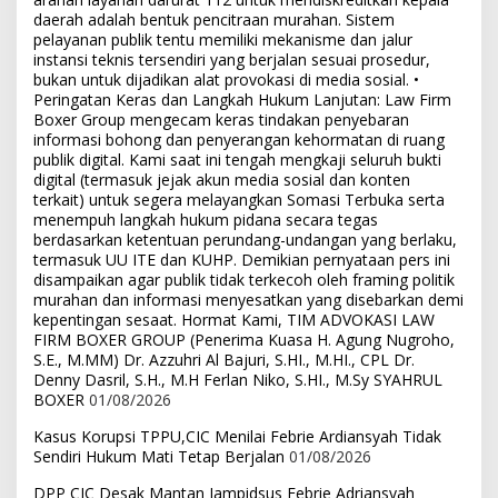
daerah adalah bentuk pencitraan murahan. Sistem
pelayanan publik tentu memiliki mekanisme dan jalur
instansi teknis tersendiri yang berjalan sesuai prosedur,
bukan untuk dijadikan alat provokasi di media sosial. •
Peringatan Keras dan Langkah Hukum Lanjutan: Law Firm
Boxer Group mengecam keras tindakan penyebaran
informasi bohong dan penyerangan kehormatan di ruang
publik digital. Kami saat ini tengah mengkaji seluruh bukti
digital (termasuk jejak akun media sosial dan konten
terkait) untuk segera melayangkan Somasi Terbuka serta
menempuh langkah hukum pidana secara tegas
berdasarkan ketentuan perundang-undangan yang berlaku,
termasuk UU ITE dan KUHP. Demikian pernyataan pers ini
disampaikan agar publik tidak terkecoh oleh framing politik
murahan dan informasi menyesatkan yang disebarkan demi
kepentingan sesaat. Hormat Kami, TIM ADVOKASI LAW
FIRM BOXER GROUP (Penerima Kuasa H. Agung Nugroho,
S.E., M.MM) Dr. Azzuhri Al Bajuri, S.HI., M.HI., CPL Dr.
Denny Dasril, S.H., M.H Ferlan Niko, S.HI., M.Sy SYAHRUL
BOXER
01/08/2026
Kasus Korupsi TPPU,CIC Menilai Febrie Ardiansyah Tidak
Sendiri Hukum Mati Tetap Berjalan
01/08/2026
DPP CIC Desak Mantan Jampidsus Febrie Adriansyah