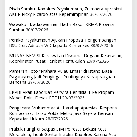
Pisah Sambut Kapolres Payakumbuh, Zulmaeta Apresiasi
AKBP Ricky Ricardo atas Kepemimpinan
30/07/2026
Wawako Elzadaswarman Hadiri Rakor KKMA Provinsi
Sumbar
30/07/2026
Pemko Payakumbuh Ajukan Proposal Pengembangan
RSUD dr. Adnaan WD kepada Kemenkes
30/07/2026
MUNAS BEM SI Kerakyatan Diwarnai Dugaan Kekerasan,
Koordinator Pusat Terlibat Pemukulan
29/07/2026
Pameran Foto “Prahara Pulau Emas” di Istano Basa
Pagaruyung Jadi Pengingat Pentingnya Kesiapsiagaan
Bencana
29/07/2026
LPPBI Akan Laporkan Perwira Berinisial F ke Propam
Mabes Polri, Desak PTDH
29/07/2026
Pengacara Muhammad Ali Harahap Apresiasi Respons
Kompolnas, Harap Polda Metro Jaya Segera Berikan
Kepastian Hukum
28/07/2026
Praktik Pungli di Satpas SIM Polresta Bekasi Kota
Merajalela, Tidak Gentar Intruksi Kapolres Karena Ada