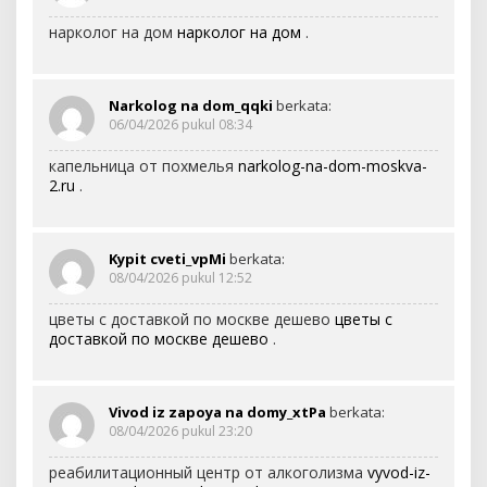
нарколог на дом
нарколог на дом
.
Narkolog na dom_qqki
berkata:
06/04/2026 pukul 08:34
капельница от похмелья
narkolog-na-dom-moskva-
2.ru
.
Kypit cveti_vpMi
berkata:
08/04/2026 pukul 12:52
цветы с доставкой по москве дешево
цветы с
доставкой по москве дешево
.
Vivod iz zapoya na domy_xtPa
berkata:
08/04/2026 pukul 23:20
реабилитационный центр от алкоголизма
vyvod-iz-