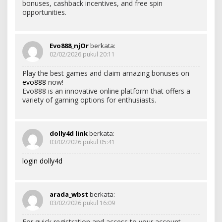
bonuses, cashback incentives, and free spin
opportunities.
Evo888_njOr
berkata:
02/02/2026 pukul 20:11
Play the best games and claim amazing bonuses on
evo888
now!
Evo888 is an innovative online platform that offers a
variety of gaming options for enthusiasts.
dolly4d link
berkata:
03/02/2026 pukul 05:41
login dolly4d
arada_wbst
berkata:
03/02/2026 pukul 16:09
For quick registration and access to your account,