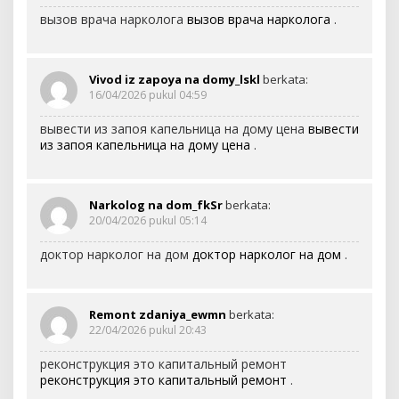
вызов врача нарколога
вызов врача нарколога
.
Vivod iz zapoya na domy_lskl
berkata:
16/04/2026 pukul 04:59
вывести из запоя капельница на дому цена
вывести
из запоя капельница на дому цена
.
Narkolog na dom_fkSr
berkata:
20/04/2026 pukul 05:14
доктор нарколог на дом
доктор нарколог на дом
.
Remont zdaniya_ewmn
berkata:
22/04/2026 pukul 20:43
реконструкция это капитальный ремонт
реконструкция это капитальный ремонт
.