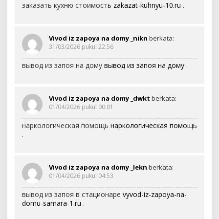
заказать кухню стоимость
zakazat-kuhnyu-10.ru
.
Vivod iz zapoya na domy _nikn
berkata:
31/03/2026 pukul 22:56
вывод из запоя на дому
вывод из запоя на дому
.
Vivod iz zapoya na domy _dwkt
berkata:
01/04/2026 pukul 00:01
наркологическая помощь
наркологическая помощь
.
Vivod iz zapoya na domy _lekn
berkata:
01/04/2026 pukul 04:53
вывод из запоя в стационаре
vyvod-iz-zapoya-na-
domu-samara-1.ru
.