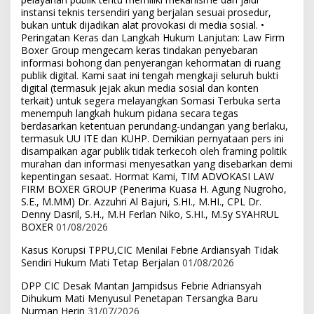
instansi teknis tersendiri yang berjalan sesuai prosedur,
bukan untuk dijadikan alat provokasi di media sosial. •
Peringatan Keras dan Langkah Hukum Lanjutan: Law Firm
Boxer Group mengecam keras tindakan penyebaran
informasi bohong dan penyerangan kehormatan di ruang
publik digital. Kami saat ini tengah mengkaji seluruh bukti
digital (termasuk jejak akun media sosial dan konten
terkait) untuk segera melayangkan Somasi Terbuka serta
menempuh langkah hukum pidana secara tegas
berdasarkan ketentuan perundang-undangan yang berlaku,
termasuk UU ITE dan KUHP. Demikian pernyataan pers ini
disampaikan agar publik tidak terkecoh oleh framing politik
murahan dan informasi menyesatkan yang disebarkan demi
kepentingan sesaat. Hormat Kami, TIM ADVOKASI LAW
FIRM BOXER GROUP (Penerima Kuasa H. Agung Nugroho,
S.E., M.MM) Dr. Azzuhri Al Bajuri, S.HI., M.HI., CPL Dr.
Denny Dasril, S.H., M.H Ferlan Niko, S.HI., M.Sy SYAHRUL
BOXER
01/08/2026
Kasus Korupsi TPPU,CIC Menilai Febrie Ardiansyah Tidak
Sendiri Hukum Mati Tetap Berjalan
01/08/2026
DPP CIC Desak Mantan Jampidsus Febrie Adriansyah
Dihukum Mati Menyusul Penetapan Tersangka Baru
Nurman Herin
31/07/2026