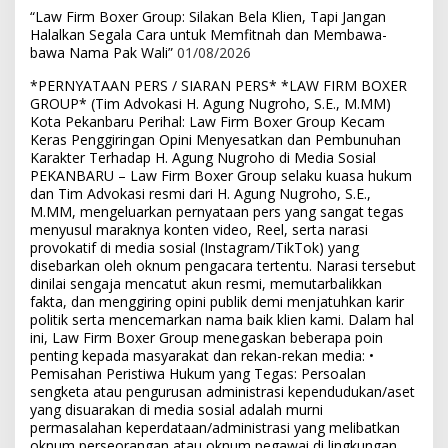
“Law Firm Boxer Group: Silakan Bela Klien, Tapi Jangan
Halalkan Segala Cara untuk Memfitnah dan Membawa-
bawa Nama Pak Wali”
01/08/2026
*PERNYATAAN PERS / SIARAN PERS* *LAW FIRM BOXER
GROUP* (Tim Advokasi H. Agung Nugroho, S.E., M.MM)
Kota Pekanbaru Perihal: Law Firm Boxer Group Kecam
Keras Penggiringan Opini Menyesatkan dan Pembunuhan
Karakter Terhadap H. Agung Nugroho di Media Sosial
PEKANBARU – Law Firm Boxer Group selaku kuasa hukum
dan Tim Advokasi resmi dari H. Agung Nugroho, S.E.,
M.MM, mengeluarkan pernyataan pers yang sangat tegas
menyusul maraknya konten video, Reel, serta narasi
provokatif di media sosial (Instagram/TikTok) yang
disebarkan oleh oknum pengacara tertentu. Narasi tersebut
dinilai sengaja mencatut akun resmi, memutarbalikkan
fakta, dan menggiring opini publik demi menjatuhkan karir
politik serta mencemarkan nama baik klien kami. Dalam hal
ini, Law Firm Boxer Group menegaskan beberapa poin
penting kepada masyarakat dan rekan-rekan media: •
Pemisahan Peristiwa Hukum yang Tegas: Persoalan
sengketa atau pengurusan administrasi kependudukan/aset
yang disuarakan di media sosial adalah murni
permasalahan keperdataan/administrasi yang melibatkan
oknum perseorangan atau oknum pegawai di lingkungan