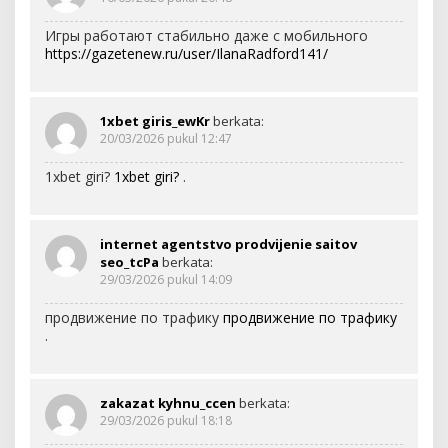
Игры работают стабильно даже с мобильного
https://gazetenew.ru/user/IlanaRadford141/
1xbet giris_ewKr
berkata:
20/03/2026 pukul 12:47
1xbet giri?
1xbet giri?
.
internet agentstvo prodvijenie saitov
seo_tcPa
berkata:
29/03/2026 pukul 14:09
продвижение по трафику
продвижение по трафику
.
zakazat kyhnu_ccen
berkata:
29/03/2026 pukul 18:18