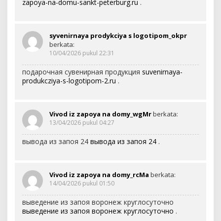
zapoya-na-domu-sankt-peterburg.ru
.
syvenirnaya prodykciya s logotipom_okpr
berkata:
10/04/2026 pukul 22:31
подарочная сувенирная продукция
suvenirnaya-
produkcziya-s-logotipom-2.ru
.
Vivod iz zapoya na domy_wgMr
berkata:
13/04/2026 pukul 04:27
вывода из запоя 24
вывода из запоя 24
.
Vivod iz zapoya na domy_rcMa
berkata:
14/04/2026 pukul 01:50
выведение из запоя воронеж круглосуточно
выведение из запоя воронеж круглосуточно
.