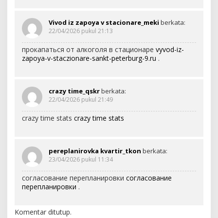
Vivod iz zapoya v stacionare_meki
berkata:
22/04/2026 pukul 21:13
прокапаться от алкоголя в стационаре
vyvod-iz-
zapoya-v-staczionare-sankt-peterburg-9.ru
.
crazy time_qskr
berkata:
22/04/2026 pukul 21:49
crazy time stats
crazy time stats
pereplanirovka kvartir_tkon
berkata:
23/04/2026 pukul 11:34
согласование перепланировки
согласование
перепланировки
.
Komentar ditutup.