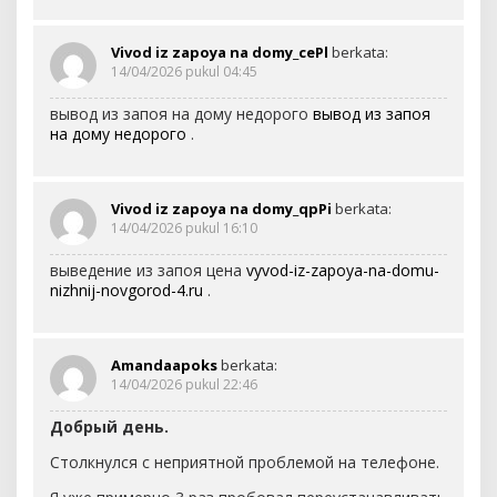
Vivod iz zapoya na domy_cePl
berkata:
14/04/2026 pukul 04:45
вывод из запоя на дому недорого
вывод из запоя
на дому недорого
.
Vivod iz zapoya na domy_qpPi
berkata:
14/04/2026 pukul 16:10
выведение из запоя цена
vyvod-iz-zapoya-na-domu-
nizhnij-novgorod-4.ru
.
Amandaapoks
berkata:
14/04/2026 pukul 22:46
Добрый день.
Столкнулся с неприятной проблемой на телефоне.