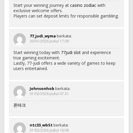
Start your winning journey at
casino zodiac
with
exclusive welcome offers.
Players can set deposit limits for responsible gambling.
77_judi_wyma
berkata:
30/01/2026 pukul 17:09
Start winning today with
77judi slot
and experience
true gaming excitement.
Lastly, 77-judi offers a wide variety of games to keep
users entertained.
Johnsonhob
berkata:
01/02/2026 pukul 07:31
폰테크
ntc33_wbSt
berkata:
01/02/2026 pukul 16:06