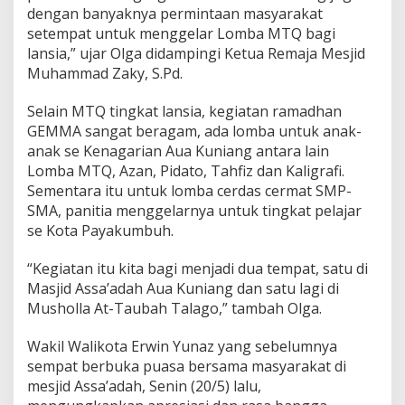
dengan banyaknya permintaan masyarakat
w
a
setempat untuk menggelar Lomba MTQ bagi
k
lansia,” ujar Olga didampingi Ketua Remaja Mesjid
o
Muhammad Zaky, S.Pd.
:
H
Selain MTQ tingkat lansia, kegiatan ramadhan
e
b
GEMMA sangat beragam, ada lomba untuk anak-
a
anak se Kenagarian Aua Kuniang antara lain
t
Lomba MTQ, Azan, Pidato, Tahfiz dan Kaligrafi.
S
Sementara itu untuk lomba cerdas cermat SMP-
e
SMA, panitia menggelarnya untuk tingkat pelajar
k
a
se Kota Payakumbuh.
l
i
“Kegiatan itu kita bagi menjadi dua tempat, satu di
Masjid Assa’adah Aua Kuniang dan satu lagi di
Musholla At-Taubah Talago,” tambah Olga.
Wakil Walikota Erwin Yunaz yang sebelumnya
sempat berbuka puasa bersama masyarakat di
mesjid Assa’adah, Senin (20/5) lalu,