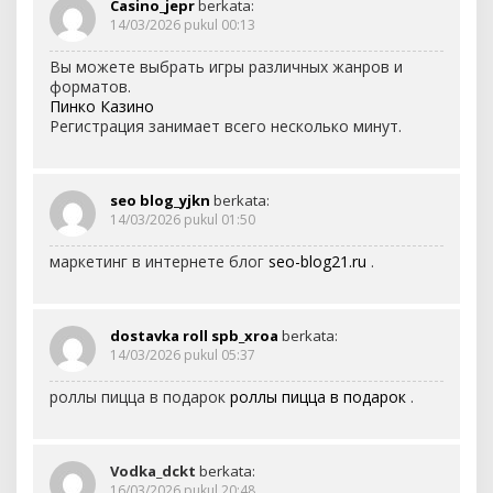
Casino_jepr
berkata:
14/03/2026 pukul 00:13
Вы можете выбрать игры различных жанров и
форматов.
Пинко Казино
Регистрация занимает всего несколько минут.
seo blog_yjkn
berkata:
14/03/2026 pukul 01:50
маркетинг в интернете блог
seo-blog21.ru
.
dostavka roll spb_xroa
berkata:
14/03/2026 pukul 05:37
роллы пицца в подарок
роллы пицца в подарок
.
Vodka_dckt
berkata:
16/03/2026 pukul 20:48