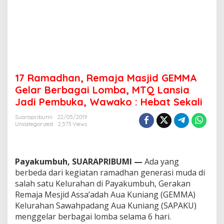
j
i
d
G
E
M
M
A
17 Ramadhan, Remaja Masjid GEMMA
G
e
Gelar Berbagai Lomba, MTQ Lansia
l
Jadi Pembuka, Wawako : Hebat Sekali
a
r
Suarapribumi
22/05/2019
B
Uncategorized
2,573 Views
e
r
b
a
Payakumbuh, SUARAPRIBUMI —
Ada yang
g
berbeda dari kegiatan ramadhan generasi muda di
a
salah satu Kelurahan di Payakumbuh, Gerakan
i
Remaja Mesjid Assa’adah Aua Kuniang (GEMMA)
L
o
Kelurahan Sawahpadang Aua Kuniang (SAPAKU)
m
menggelar berbagai lomba selama 6 hari.
b