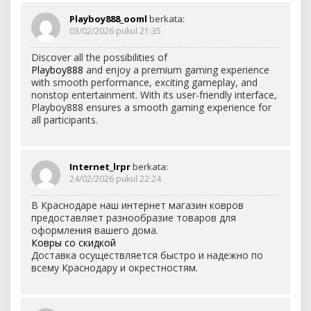
Playboy888_ooml
berkata:
03/02/2026 pukul 21:35
Discover all the possibilities of
Playboy888
and enjoy a premium gaming experience
with smooth performance, exciting gameplay, and
nonstop entertainment. With its user-friendly interface,
Playboy888 ensures a smooth gaming experience for
all participants.
Internet_lrpr
berkata:
24/02/2026 pukul 22:24
В Краснодаре наш интернет магазин ковров
предоставляет разнообразие товаров для
оформления вашего дома.
Ковры со скидкой
Доставка осуществляется быстро и надежно по
всему Краснодару и окрестностям.