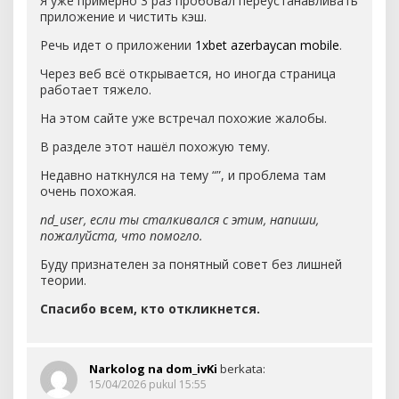
Я уже примерно 3 раз пробовал переустанавливать
приложение и чистить кэш.
Речь идет о приложении
1xbet azerbaycan mobile
.
Через веб всё открывается, но иногда страница
работает тяжело.
На этом сайте уже встречал похожие жалобы.
В разделе этот нашёл похожую тему.
Недавно наткнулся на тему “”, и проблема там
очень похожая.
nd_user, если ты сталкивался с этим, напиши,
пожалуйста, что помогло.
Буду признателен за понятный совет без лишней
теории.
Спасибо всем, кто откликнется.
Narkolog na dom_ivKi
berkata:
15/04/2026 pukul 15:55