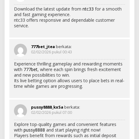
Download the latest update from
ntc33
for a smooth
and fast gaming experience.
ntc33 offers responsive and dependable customer
service.
777bet_jtea
berkata:
02/02/2026 pukul 00:43
Experience thrilling gameplay and rewarding moments
with
777bet
, where each spin brings fresh excitement
and new possibilities to win.
Its live betting option allows users to place bets in real-
time while games are progressing.
pussy8888_kxSa
berkata:
02/02/2026 pukul 07:00
Explore top-quality games and convenient features
with
pussy8888
and start playing right now!
Players benefit from rewards such as initial deposit