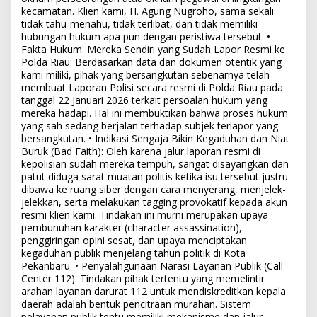
kecamatan. Klien kami, H. Agung Nugroho, sama sekali
tidak tahu-menahu, tidak terlibat, dan tidak memiliki
hubungan hukum apa pun dengan peristiwa tersebut. •
Fakta Hukum: Mereka Sendiri yang Sudah Lapor Resmi ke
Polda Riau: Berdasarkan data dan dokumen otentik yang
kami miliki, pihak yang bersangkutan sebenarnya telah
membuat Laporan Polisi secara resmi di Polda Riau pada
tanggal 22 Januari 2026 terkait persoalan hukum yang
mereka hadapi. Hal ini membuktikan bahwa proses hukum
yang sah sedang berjalan terhadap subjek terlapor yang
bersangkutan. • Indikasi Sengaja Bikin Kegaduhan dan Niat
Buruk (Bad Faith): Oleh karena jalur laporan resmi di
kepolisian sudah mereka tempuh, sangat disayangkan dan
patut diduga sarat muatan politis ketika isu tersebut justru
dibawa ke ruang siber dengan cara menyerang, menjelek-
jelekkan, serta melakukan tagging provokatif kepada akun
resmi klien kami. Tindakan ini murni merupakan upaya
pembunuhan karakter (character assassination),
penggiringan opini sesat, dan upaya menciptakan
kegaduhan publik menjelang tahun politik di Kota
Pekanbaru. • Penyalahgunaan Narasi Layanan Publik (Call
Center 112): Tindakan pihak tertentu yang memelintir
arahan layanan darurat 112 untuk mendiskreditkan kepala
daerah adalah bentuk pencitraan murahan. Sistem
pelayanan publik tentu memiliki mekanisme dan jalur