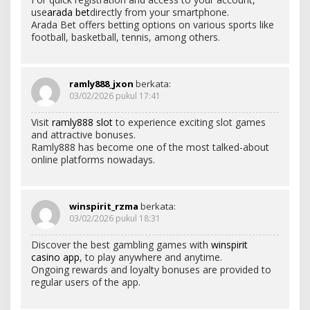
use
arada bet
directly from your smartphone.
Arada Bet offers betting options on various sports like
football, basketball, tennis, among others.
ramly888_jxon
berkata:
03/02/2026 pukul 17:41
Visit
ramly888 slot
to experience exciting slot games
and attractive bonuses.
Ramly888 has become one of the most talked-about
online platforms nowadays.
winspirit_rzma
berkata:
03/02/2026 pukul 18:31
Discover the best gambling games with
winspirit
casino app
, to play anywhere and anytime.
Ongoing rewards and loyalty bonuses are provided to
regular users of the app.