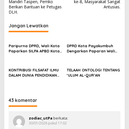
a
Mandiri Taspen, Pemko
ke-8, Masyarakat Sangat
v
Berikan Bantuan ke Petugas
Antusias.
DLH.
i
g
Jangan Lewatkan
a
s
Paripurna DPRD, Wali Kota
DPRD Kota Payakumbuh
i
Paparkan SILPA APBD Kota
Dengarkan Paparan Wali
p
Payakumbuh Tahun 2022
Kota Terkait Kinerja Tahun
Capai 77 M
2022
o
KONTRIBUSI FILSAFAT ILMU
TELAAH ONTOLOGI TENTANG
s
DALAM DUNIA PENDIDIKAN
‘ULUM AL-QUR’AN
DAN KEHIDUPAN MANUSIA
43 komentar
zodiac_utPa
berkata:
30/01/2026 pukul 17:02