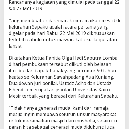
Rencananya kegiatan yang dimulai pada tanggal 22
a
s/d 27 Mei 2019.
,
M
T
Yang membuat unik semarak meramaikan mesjid di
Q
kelurahan Sapaku adalah acara pertama yang
L
digelar pada hari Rabu, 22 Mei 2019 dikhususkan
a
terlebih dahulu untuk masyarakat usia lanjut atau
n
lansia.
s
i
a
Dikatakan Ketua Panitia Olga Hadi Saputra Lomba
J
dihari pembukaan tersebut diikuti oleh belasan
a
ibu-ibu dan bapak-bapak yang berumur 50 tahun
d
keatas se Kelurahan Sawahpadang Aua Kuniang.
i
P
Dua dewan juri penilai, Ustadz Adha dan Ustadz
e
Ishendro merupakan jebolan Universitas Kairo
m
Mesir terbaik yang berasal dari Kelurahan Sapaku.
b
u
“Tidak hanya generasi muda, kami dari remaja
k
a
mesjid ingin membawa seluruh unsur masyarakat
,
untuk meramaikan masjid dan musholla, selain itu
W
peran kita sebagai generasi muda didukung juga
a