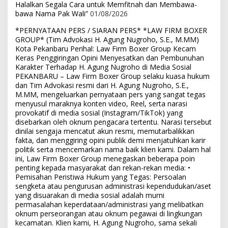
Halalkan Segala Cara untuk Memfitnah dan Membawa-
bawa Nama Pak Wali”
01/08/2026
*PERNYATAAN PERS / SIARAN PERS* *LAW FIRM BOXER
GROUP* (Tim Advokasi H. Agung Nugroho, S.E., M.MM)
Kota Pekanbaru Perihal: Law Firm Boxer Group Kecam
Keras Penggiringan Opini Menyesatkan dan Pembunuhan
Karakter Terhadap H. Agung Nugroho di Media Sosial
PEKANBARU – Law Firm Boxer Group selaku kuasa hukum
dan Tim Advokasi resmi dari H. Agung Nugroho, S.E.,
M.MM, mengeluarkan pernyataan pers yang sangat tegas
menyusul maraknya konten video, Reel, serta narasi
provokatif di media sosial (Instagram/TikTok) yang
disebarkan oleh oknum pengacara tertentu. Narasi tersebut
dinilai sengaja mencatut akun resmi, memutarbalikkan
fakta, dan menggiring opini publik demi menjatuhkan karir
politik serta mencemarkan nama baik klien kami. Dalam hal
ini, Law Firm Boxer Group menegaskan beberapa poin
penting kepada masyarakat dan rekan-rekan media: •
Pemisahan Peristiwa Hukum yang Tegas: Persoalan
sengketa atau pengurusan administrasi kependudukan/aset
yang disuarakan di media sosial adalah murni
permasalahan keperdataan/administrasi yang melibatkan
oknum perseorangan atau oknum pegawai di lingkungan
kecamatan. Klien kami, H. Agung Nugroho, sama sekali