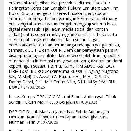
bukan untuk dijadikan alat provokasi di media sosial. •
Peringatan Keras dan Langkah Hukum Lanjutan: Law Firm
Boxer Group mengecam keras tindakan penyebaran
informasi bohong dan penyerangan kehormatan di ruang
publik digital. Kami saat ini tengah mengkaji seluruh bukti
digital (termasuk jejak akun media sosial dan konten
terkait) untuk segera melayangkan Somasi Terbuka serta
menempuh langkah hukum pidana secara tegas
berdasarkan ketentuan perundang-undangan yang berlaku,
termasuk UU ITE dan KUHP. Demikian pernyataan pers ini
disampaikan agar publik tidak terkecoh oleh framing politik
murahan dan informasi menyesatkan yang disebarkan demi
kepentingan sesaat. Hormat Kami, TIM ADVOKASI LAW
FIRM BOXER GROUP (Penerima Kuasa H. Agung Nugroho,
S.E., M.MM) Dr. Azzuhri Al Bajuri, S.HI., M.HI., CPL Dr.
Denny Dasril, S.H., M.H Ferlan Niko, S.HI., M.Sy SYAHRUL
BOXER
01/08/2026
Kasus Korupsi TPPU,CIC Menilai Febrie Ardiansyah Tidak
Sendiri Hukum Mati Tetap Berjalan
01/08/2026
DPP CIC Desak Mantan Jampidsus Febrie Adriansyah
Dihukum Mati Menyusul Penetapan Tersangka Baru
Nurman Herin
31/07/2026