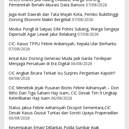
Pemerintah Benahi Akurasi Data Bansos
07/08/2026
Jaga Aset Daerah dan Tata Wajah Kota, Pemko Bukittinggi
Dorong Ekonomi Makin Bergeliat
07/08/2026
Modus Pungli di Satpas SIM Polres Subang, Warga Sengaja
Dipersulit Agar Lewat Jalur Belakang
07/08/2026
CIC: Kasus TPPU Febrie Ardiansyah, Kepala Ular Berhantu
07/08/2026
Arisal Aziz Dorong Generasi Muda Jadi Garda Terdepan
Menjaga Persatuan di Era Digital
06/08/2026
CIC Angkat Bicara Terkait Isu Surpres Pergantian Kapolri?
06/08/2026
CIC Menelisik Jejak Pusaran Bisnis Febrie Adriansyah – Don
Ritto Dan Tiga Saham Haji Isam, CIC Desak Tim 9 Ungkap
Keterlibatan Haji Isam
06/08/2026
Status Jaksa Febrie Adriansyah Dicopot Sementara,CIC
Desak Kasus Diusut Tuntas dan Soroti Upaya Praperadilan
06/08/2026
Kesempatan Emas! Ditlantas Polda Sumbar Ajak