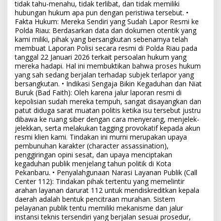
tidak tahu-menahu, tidak terlibat, dan tidak memiliki
hubungan hukum apa pun dengan peristiwa tersebut. •
Fakta Hukum: Mereka Sendiri yang Sudah Lapor Resmi ke
Polda Riau: Berdasarkan data dan dokumen otentik yang
kami miliki, pihak yang bersangkutan sebenarnya telah
membuat Laporan Polisi secara resmi di Polda Riau pada
tanggal 22 Januari 2026 terkait persoalan hukum yang
mereka hadapi. Hal ini membuktikan bahwa proses hukum
yang sah sedang berjalan terhadap subjek terlapor yang
bersangkutan. • Indikasi Sengaja Bikin Kegaduhan dan Niat
Buruk (Bad Faith): Oleh karena jalur laporan resmi di
kepolisian sudah mereka tempuh, sangat disayangkan dan
patut diduga sarat muatan politis ketika isu tersebut justru
dibawa ke ruang siber dengan cara menyerang, menjelek-
jelekkan, serta melakukan tagging provokatif kepada akun
resmi klien kami. Tindakan ini murni merupakan upaya
pembunuhan karakter (character assassination),
penggiringan opini sesat, dan upaya menciptakan
kegaduhan publik menjelang tahun politik di Kota
Pekanbaru. • Penyalahgunaan Narasi Layanan Publik (Call
Center 112): Tindakan pihak tertentu yang memelintir
arahan layanan darurat 112 untuk mendiskreditkan kepala
daerah adalah bentuk pencitraan murahan. Sistem
pelayanan publik tentu memiliki mekanisme dan jalur
instansi teknis tersendiri yang berjalan sesuai prosedur,