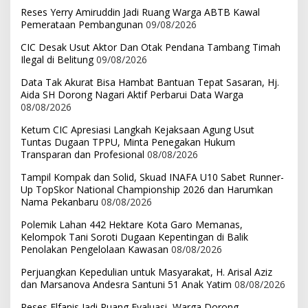
Reses Yerry Amiruddin Jadi Ruang Warga ABTB Kawal
Pemerataan Pembangunan
09/08/2026
CIC Desak Usut Aktor Dan Otak Pendana Tambang Timah
Ilegal di Belitung
09/08/2026
Data Tak Akurat Bisa Hambat Bantuan Tepat Sasaran, Hj.
Aida SH Dorong Nagari Aktif Perbarui Data Warga
08/08/2026
Ketum CIC Apresiasi Langkah Kejaksaan Agung Usut
Tuntas Dugaan TPPU, Minta Penegakan Hukum
Transparan dan Profesional
08/08/2026
Tampil Kompak dan Solid, Skuad INAFA U10 Sabet Runner-
Up TopSkor National Championship 2026 dan Harumkan
Nama Pekanbaru
08/08/2026
Polemik Lahan 442 Hektare Kota Garo Memanas,
Kelompok Tani Soroti Dugaan Kepentingan di Balik
Penolakan Pengelolaan Kawasan
08/08/2026
Perjuangkan Kepedulian untuk Masyarakat, H. Arisal Aziz
dan Marsanova Andesra Santuni 51 Anak Yatim
08/08/2026
Reses Elfanis Jadi Ruang Evaluasi, Warga Dorong