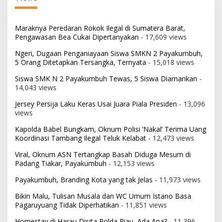
Maraknya Peredaran Rokok Ilegal di Sumatera Barat,
Pengawasan Bea Cukai Dipertanyakan
- 17,609 views
Ngeri, Dugaan Penganiayaan Siswa SMKN 2 Payakumbuh,
5 Orang Ditetapkan Tersangka, Ternyata
- 15,018 views
Siswa SMK N 2 Payakumbuh Tewas, 5 Siswa Diamankan
-
14,043 views
Jersey Persija Laku Keras Usai Juara Piala Presiden
- 13,096
views
Kapolda Babel Bungkam, Oknum Polisi ‘Nakal’ Terima Uang
Koordinasi Tambang Ilegal Teluk Kelabat
- 12,473 views
Viral, Oknum ASN Tertangkap Basah Diduga Mesum di
Padang Tiakar, Payakumbuh
- 12,153 views
Payakumbuh, Branding Kota yang tak Jelas
- 11,973 views
Bikin Malu, Tulisan Musala dan WC Umum Istano Basa
Pagaruyuang Tidak Diperhatikan
- 11,851 views
Homestay di Harau Disita Polda Riau, Ada Apa?
- 11,396