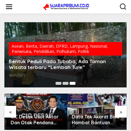
L
e
w
a
t
i
k
e
k
Asean
,
Berita
,
Daerah
,
DPRD
,
Lampung
,
Nasional
,
o
Pariwisata
,
Pendidikan
,
Polhukam
,
Politik
n
t
Bentuk Peduli Pada Tubaba, Ada Taman
e
Wisata terbaru “Lembah Ture”
n
14/01/2023
«
»
CIC Desak Usut Aktor
Data Tak Akurat Bisa
Dan Otak Pendana
Hambat Bantuan
Tambang Timah Ilegal
Tepat Sasaran, Hj. Aida