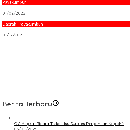
Payakumbuh
Siswa SMK N 2 Payakumbuh Tewas, 5 Siswa Diamankan
01/02/2022
Daerah
,
Payakumbuh
Viral, Oknum ASN Tertangkap Basah Diduga Mesum di Padang Ti
10/12/2021
CIC Angkat Bicara Terkait Isu Surpres Pergantian Kapolri?
CIC Menelisik Jejak Pusaran Bisnis Febrie Adriansyah – Don Ritto
Status Jaksa Febrie Adriansyah Dicopot Sementara,CIC Desak Kas
Kesempatan Emas! Ditlantas Polda Sumbar Ajak Masyarakat Ma
CIC Siap Dukung Kortastipidkor Polri Hadapi Praperadilan Febrie 
Berita Terbaru
CIC Angkat Bicara Terkait Isu Surpres Pergantian Kapolri?
06/08/2026