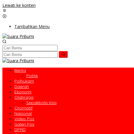
Lewati ke konten
Tambahkan Menu
Berita
Politik
Polhukam
Daerah
Ekonomi
Olahraga
Sepakbola Kita
Otomatif
Nasional
Video Pos
Galeri Pos
DPRD