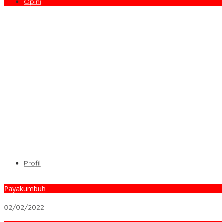
Opini
Profil
Payakumbuh
Ngeri, Dugaan Penganiayaan Siswa SMKN 2 Payakumbuh, 5 Orang
02/02/2022