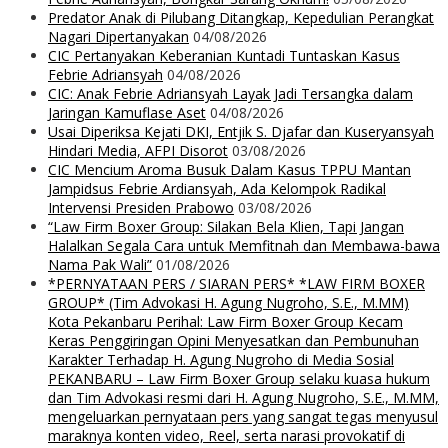
Predator Anak di Pilubang Ditangkap, Kepedulian Perangkat
Nagari Dipertanyakan
04/08/2026
CIC Pertanyakan Keberanian Kuntadi Tuntaskan Kasus
Febrie Adriansyah
04/08/2026
CIC: Anak Febrie Adriansyah Layak Jadi Tersangka dalam
Jaringan Kamuflase Aset
04/08/2026
Usai Diperiksa Kejati DKI, Entjik S. Djafar dan Kuseryansyah
Hindari Media, AFPI Disorot
03/08/2026
CIC Mencium Aroma Busuk Dalam Kasus TPPU Mantan
Jampidsus Febrie Ardiansyah, Ada Kelompok Radikal
Intervensi Presiden Prabowo
03/08/2026
“Law Firm Boxer Group: Silakan Bela Klien, Tapi Jangan
Halalkan Segala Cara untuk Memfitnah dan Membawa-bawa
Nama Pak Wali”
01/08/2026
*PERNYATAAN PERS / SIARAN PERS* *LAW FIRM BOXER
GROUP* (Tim Advokasi H. Agung Nugroho, S.E., M.MM)
Kota Pekanbaru Perihal: Law Firm Boxer Group Kecam
Keras Penggiringan Opini Menyesatkan dan Pembunuhan
Karakter Terhadap H. Agung Nugroho di Media Sosial
PEKANBARU – Law Firm Boxer Group selaku kuasa hukum
dan Tim Advokasi resmi dari H. Agung Nugroho, S.E., M.MM,
mengeluarkan pernyataan pers yang sangat tegas menyusul
maraknya konten video, Reel, serta narasi provokatif di