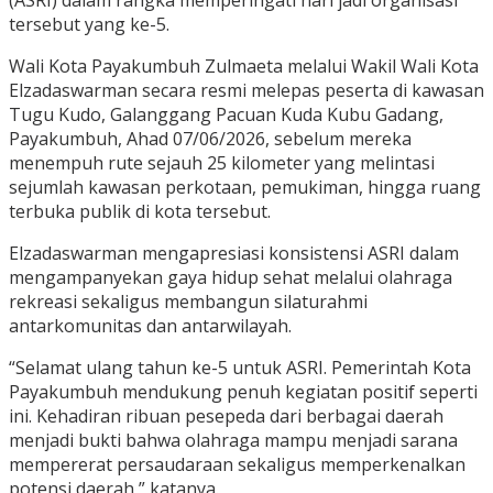
(ASRI) dalam rangka memperingati hari jadi organisasi
tersebut yang ke-5.
Wali Kota Payakumbuh Zulmaeta melalui Wakil Wali Kota
Elzadaswarman secara resmi melepas peserta di kawasan
Tugu Kudo, Galanggang Pacuan Kuda Kubu Gadang,
Payakumbuh, Ahad 07/06/2026, sebelum mereka
menempuh rute sejauh 25 kilometer yang melintasi
sejumlah kawasan perkotaan, pemukiman, hingga ruang
terbuka publik di kota tersebut.
Elzadaswarman mengapresiasi konsistensi ASRI dalam
mengampanyekan gaya hidup sehat melalui olahraga
rekreasi sekaligus membangun silaturahmi
antarkomunitas dan antarwilayah.
“Selamat ulang tahun ke-5 untuk ASRI. Pemerintah Kota
Payakumbuh mendukung penuh kegiatan positif seperti
ini. Kehadiran ribuan pesepeda dari berbagai daerah
menjadi bukti bahwa olahraga mampu menjadi sarana
mempererat persaudaraan sekaligus memperkenalkan
potensi daerah,” katanya.