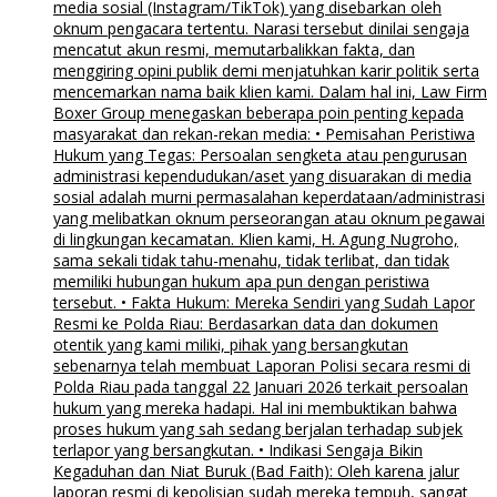
media sosial (Instagram/TikTok) yang disebarkan oleh
oknum pengacara tertentu. Narasi tersebut dinilai sengaja
mencatut akun resmi, memutarbalikkan fakta, dan
menggiring opini publik demi menjatuhkan karir politik serta
mencemarkan nama baik klien kami. Dalam hal ini, Law Firm
Boxer Group menegaskan beberapa poin penting kepada
masyarakat dan rekan-rekan media: • Pemisahan Peristiwa
Hukum yang Tegas: Persoalan sengketa atau pengurusan
administrasi kependudukan/aset yang disuarakan di media
sosial adalah murni permasalahan keperdataan/administrasi
yang melibatkan oknum perseorangan atau oknum pegawai
di lingkungan kecamatan. Klien kami, H. Agung Nugroho,
sama sekali tidak tahu-menahu, tidak terlibat, dan tidak
memiliki hubungan hukum apa pun dengan peristiwa
tersebut. • Fakta Hukum: Mereka Sendiri yang Sudah Lapor
Resmi ke Polda Riau: Berdasarkan data dan dokumen
otentik yang kami miliki, pihak yang bersangkutan
sebenarnya telah membuat Laporan Polisi secara resmi di
Polda Riau pada tanggal 22 Januari 2026 terkait persoalan
hukum yang mereka hadapi. Hal ini membuktikan bahwa
proses hukum yang sah sedang berjalan terhadap subjek
terlapor yang bersangkutan. • Indikasi Sengaja Bikin
Kegaduhan dan Niat Buruk (Bad Faith): Oleh karena jalur
laporan resmi di kepolisian sudah mereka tempuh, sangat