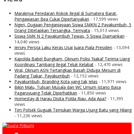
Maraknya Peredaran Rokok Ilegal di Sumatera Barat,
Pengawasan Bea Cukai Dipertanyakan
- 17,599 views
Ngeri, Dugaan Penganiayaan Siswa SMKN 2 Payakumbuh, 5
Orang Ditetapkan Tersangka, Ternyata
- 15,013 views
Siswa SMK N 2 Payakumbuh Tewas, 5 Siswa Diamankan
-
14,040 views
Jersey Persija Laku Keras Usai Juara Piala Presiden
- 13,094
views
Kapolda Babel Bungkam, Oknum Polisi ‘Nakal’ Terima Uang
Koordinasi Tambang Ilegal Teluk Kelabat
- 12,470 views
Viral, Oknum ASN Tertangkap Basah Diduga Mesum di
Padang Tiakar, Payakumbuh
- 12,152 views
Payakumbuh, Branding Kota yang tak Jelas
- 11,971 views
Bikin Malu, Tulisan Musala dan WC Umum Istano Basa
Pagaruyuang Tidak Diperhatikan
- 11,850 views
Homestay di Harau Disita Polda Riau, Ada Apa?
- 11,395
views
Tim Polsek Guguak Temukan Warga Ujung Batu yang Hilang
- 11,236 views