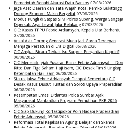
Pemerintah Benahi Akurasi Data Bansos
07/08/2026
Jaga Aset Daerah dan Tata Wajah Kota, Pemko Bukittinggi
Dorong Ekonomi Makin Bergeliat
07/08/2026
Modus Pungli di Satpas SIM Polres Subang, Warga Sengaja
Dipersulit Agar Lewat Jalur Belakang
07/08/2026
CIC: Kasus TPPU Febrie Ardiansyah, Kepala Ular Berhantu
07/08/2026
Arisal Aziz Dorong Generasi Muda Jadi Garda Terdepan
Menjaga Persatuan di Era Digital
06/08/2026
CIC Angkat Bicara Terkait Isu Surpres Pergantian Kapolri?
06/08/2026
CIC Menelisik Jejak Pusaran Bisnis Febrie Adriansyah – Don
Ritto Dan Tiga Saham Haji Isam, CIC Desak Tim 9 Ungkap
Keterlibatan Haji Isam
06/08/2026
Status Jaksa Febrie Adriansyah Dicopot Sementara,CIC
Desak Kasus Diusut Tuntas dan Soroti Upaya Praperadilan
06/08/2026
Kesempatan Emas! Ditlantas Polda Sumbar Ajak
Masyarakat Manfaatkan Program Pemutihan PKB 2026
05/08/2026
CIC Siap Dukung Kortastipidkor Polri Hadapi Praperadilan
Febrie Adriansyah
05/08/2026
Reformasi Total Kejaksaan Agung: Belajar dari Skandal
Febrie Adriansyah, Bongkar Sarang Oknum!
05/08/2026