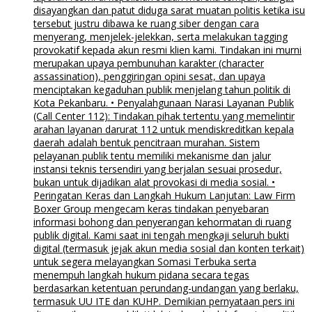
disayangkan dan patut diduga sarat muatan politis ketika isu
tersebut justru dibawa ke ruang siber dengan cara
menyerang, menjelek-jelekkan, serta melakukan tagging
provokatif kepada akun resmi klien kami. Tindakan ini murni
merupakan upaya pembunuhan karakter (character
assassination), penggiringan opini sesat, dan upaya
menciptakan kegaduhan publik menjelang tahun politik di
Kota Pekanbaru. • Penyalahgunaan Narasi Layanan Publik
(Call Center 112): Tindakan pihak tertentu yang memelintir
arahan layanan darurat 112 untuk mendiskreditkan kepala
daerah adalah bentuk pencitraan murahan. Sistem
pelayanan publik tentu memiliki mekanisme dan jalur
instansi teknis tersendiri yang berjalan sesuai prosedur,
bukan untuk dijadikan alat provokasi di media sosial. •
Peringatan Keras dan Langkah Hukum Lanjutan: Law Firm
Boxer Group mengecam keras tindakan penyebaran
informasi bohong dan penyerangan kehormatan di ruang
publik digital. Kami saat ini tengah mengkaji seluruh bukti
digital (termasuk jejak akun media sosial dan konten terkait)
untuk segera melayangkan Somasi Terbuka serta
menempuh langkah hukum pidana secara tegas
berdasarkan ketentuan perundang-undangan yang berlaku,
termasuk UU ITE dan KUHP. Demikian pernyataan pers ini