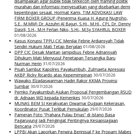
disampaikan agar publik tidak terkecoh oleh framing politik
murahan dan informasi menyesatkan yang disebarkan demi
kepentingan sesaat. Hormat Kami, TIM ADVOKASI LAW
FIRM BOXER GROUP (Penerima Kuasa H. Agung Nugroho,
S.E., M.MM) Dr. Azzuhri Al Bajuri, S.HI., M.HI., CPL Dr. Denny
Dasril, S.H., M.H Ferlan Niko, S.HI., M.Sy SYAHRUL BOXER
01/08/2026
Kasus Korupsi TPPU,CIC Menilai Febrie Ardiansyah Tidak
Sendiri Hukum Mati Tetap Berjalan
01/08/2026
DPP CIC Desak Mantan Jampidsus Febrie Adriansyah
Dihukum Mati Menyusul Penetapan Tersangka Baru
Nurman Herin
31/07/2026
Pisah Sambut Kapolres Payakumbuh, Zulmaeta Apresiasi
AKBP Ricky Ricardo atas Kepemimpinan
30/07/2026
Wawako Elzadaswarman Hadiri Rakor KKMA Provinsi
Sumbar
30/07/2026
Pemko Payakumbuh Ajukan Proposal Pengembangan RSUD
dr. Adnaan WD kepada Kemenkes
30/07/2026
MUNAS BEM SI Kerakyatan Diwarnai Dugaan Kekerasan,
Koordinator Pusat Terlibat Pemukulan
29/07/2026
Pameran Foto “Prahara Pulau Emas” di Istano Basa
Pagaruyung Jadi Pengingat Pentingnya Kesiapsiagaan
Bencana
29/07/2026
LPPBI Akan Laporkan Perwira Berinisial F ke Propam Mabes