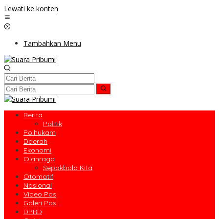
Lewati ke konten
Tambahkan Menu
Berita
Politik
Polhukam
Daerah
Ekonomi
Olahraga
Sepakbola Kita
Otomatif
Nasional
Video Pos
Galeri Pos
DPRD