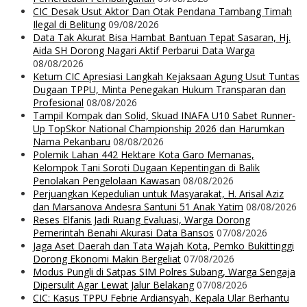
CIC Desak Usut Aktor Dan Otak Pendana Tambang Timah
Ilegal di Belitung
09/08/2026
Data Tak Akurat Bisa Hambat Bantuan Tepat Sasaran, Hj.
Aida SH Dorong Nagari Aktif Perbarui Data Warga
08/08/2026
Ketum CIC Apresiasi Langkah Kejaksaan Agung Usut Tuntas
Dugaan TPPU, Minta Penegakan Hukum Transparan dan
Profesional
08/08/2026
Tampil Kompak dan Solid, Skuad INAFA U10 Sabet Runner-
Up TopSkor National Championship 2026 dan Harumkan
Nama Pekanbaru
08/08/2026
Polemik Lahan 442 Hektare Kota Garo Memanas,
Kelompok Tani Soroti Dugaan Kepentingan di Balik
Penolakan Pengelolaan Kawasan
08/08/2026
Perjuangkan Kepedulian untuk Masyarakat, H. Arisal Aziz
dan Marsanova Andesra Santuni 51 Anak Yatim
08/08/2026
Reses Elfanis Jadi Ruang Evaluasi, Warga Dorong
Pemerintah Benahi Akurasi Data Bansos
07/08/2026
Jaga Aset Daerah dan Tata Wajah Kota, Pemko Bukittinggi
Dorong Ekonomi Makin Bergeliat
07/08/2026
Modus Pungli di Satpas SIM Polres Subang, Warga Sengaja
Dipersulit Agar Lewat Jalur Belakang
07/08/2026
CIC: Kasus TPPU Febrie Ardiansyah, Kepala Ular Berhantu