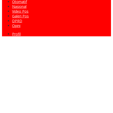
Otomatif
Nasional
Video Pos
Galeri Pos
DPRD
Opini
Profil