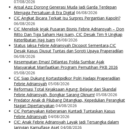
07/08/2026
Arisal Aziz Dorong Generasi Muda Jadi Garda Terdepan
Menjaga Persatuan di Era Digital
06/08/2026
CIC Angkat Bicara Terkait Isu Surpres Pergantian Kapolri?
06/08/2026
CIC Menelisik Jejak Pusaran Bisnis Febrie Adriansyah – Don
Ritto Dan Tiga Saham Haji Isam, CIC Desak Tim 9 Ungkap
Keterlibatan Haji Isam
06/08/2026
Status Jaksa Febrie Adriansyah Dicopot Sementara,CIC
Desak Kasus Diusut Tuntas dan Soroti Upaya Praperadilan
06/08/2026
Kesempatan Emas! Ditlantas Polda Sumbar Ajak
Masyarakat Manfaatkan Program Pemutihan PKB 2026
05/08/2026
CIC Siap Dukung Kortastipidkor Polri Hadapi Praperadilan
Febrie Adriansyah
05/08/2026
Reformasi Total Kejaksaan Agung: Belajar dari Skandal
Febrie Adriansyah, Bongkar Sarang Oknum!
05/08/2026
Predator Anak di Pilubang Ditangkap, Kepedulian Perangkat
Nagari Dipertanyakan
04/08/2026
CIC Pertanyakan Keberanian Kuntadi Tuntaskan Kasus
Febrie Adriansyah
04/08/2026
CIC: Anak Febrie Adriansyah Layak Jadi Tersangka dalam
Jaringan Kamuflase Aset
04/08/2026