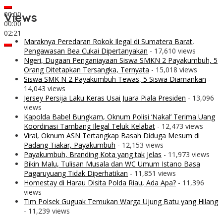
00:00
Views
00:00
02:21
Maraknya Peredaran Rokok Ilegal di Sumatera Barat,
Pengawasan Bea Cukai Dipertanyakan
- 17,610 views
Ngeri, Dugaan Penganiayaan Siswa SMKN 2 Payakumbuh, 5
Orang Ditetapkan Tersangka, Ternyata
- 15,018 views
Siswa SMK N 2 Payakumbuh Tewas, 5 Siswa Diamankan
-
14,043 views
Jersey Persija Laku Keras Usai Juara Piala Presiden
- 13,096
views
Kapolda Babel Bungkam, Oknum Polisi ‘Nakal’ Terima Uang
Koordinasi Tambang Ilegal Teluk Kelabat
- 12,473 views
Viral, Oknum ASN Tertangkap Basah Diduga Mesum di
Padang Tiakar, Payakumbuh
- 12,153 views
Payakumbuh, Branding Kota yang tak Jelas
- 11,973 views
Bikin Malu, Tulisan Musala dan WC Umum Istano Basa
Pagaruyuang Tidak Diperhatikan
- 11,851 views
Homestay di Harau Disita Polda Riau, Ada Apa?
- 11,396
views
Tim Polsek Guguak Temukan Warga Ujung Batu yang Hilang
- 11,239 views