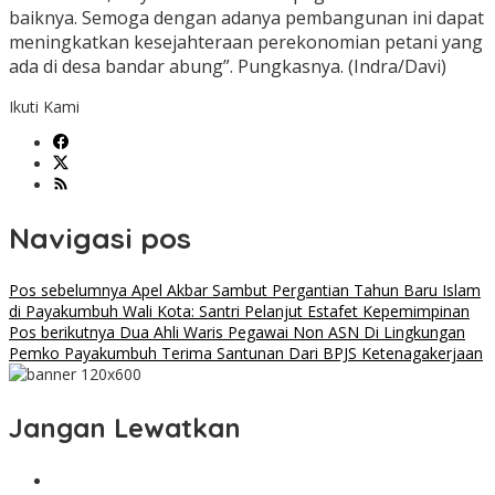
baiknya. Semoga dengan adanya pembangunan ini dapat
meningkatkan kesejahteraan perekonomian petani yang
ada di desa bandar abung”. Pungkasnya. (Indra/Davi)
Ikuti Kami
Navigasi pos
Pos sebelumnya
Apel Akbar Sambut Pergantian Tahun Baru Islam
di Payakumbuh Wali Kota: Santri Pelanjut Estafet Kepemimpinan
Pos berikutnya
Dua Ahli Waris Pegawai Non ASN Di Lingkungan
Pemko Payakumbuh Terima Santunan Dari BPJS Ketenagakerjaan
Jangan Lewatkan