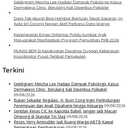
Selebgram Meicha Lee Hadapi Dampak Psikologis Kasus
Dermakeys Clinic, Berulang Kali Diperiksa Psikiater
Data Tak Akurat Bisa Hambat Bantuan Tepat Sasaran, Hj.
Aida SH Dorong Nagari Aktif Perbarui Data Warga
Kesempatan Emas! Ditlantas Polda Sumbar Ajak
Masyarakat Manfaatkan Program Pemutihan PKB 2026
MUNAS BEM SI Kerakyatan Diwarnai Dugaan Kekerasan,
Koordinator Pusat Terlibat Pemukulan
Terkini
Selebgram Meicha Lee Hadapi Dampak Psikologis Kasus
Dermakeys Clinic, Berulang Kali Diperiksa Psikiater
09/08/2026
Bukan Sekadar Regulasi, H. Ilson Cong Ingin Perlindungan
Perempuan dan Anak Dipahami hingga Keluarga
09/08/2026
Sentilan Keras CIC ke Kapolda Babel: Jangan Jadi Macan
Ompong di Skandal Tin Slag
09/08/2026
Reses Yerry Amiruddin Jadi Ruang Warga ABTB Kawal
Pemerataan Pembangunan
09/08/2026