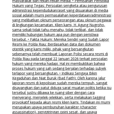
masyarakat dan rekan-rekan media: • Pemisahan Peristiwa
Hukum yang Tegas: Persoalan sengketa atau pengurusan
administrasi kependudukan/aset yang disuarakan di media
sosial adalah murni permasalahan keperdataan/administrasi
yang melibatkan oknum perseorangan atau oknum pegawai
di lingkungan kecamatan. Klien kami, H. Agung Nugroho,
sama sekali tidak tahu-menahu, tidak terlibat, dan tidak
memiliki hubungan hukum apa pun dengan peristiwa
tersebut. • Fakta Hukum: Mereka Sendiri yang Sudah Lapor
Resmi ke Polda Riau: Berdasarkan data dan dokumen
otentik yang kami miliki, pihak yang bersangkutan
sebenarnya telah membuat Laporan Polisi secara resmi di
Polda Riau pada tanggal 22 Januari 2026 terkait persoalan
hukum yang mereka hadapi. Hal ini membuktikan bahwa
proses hukum yang sah sedang berjalan terhadap subjek
terlapor yang bersangkutan. • Indikasi Sengaja Bikin
Kegaduhan dan Niat Buruk (Bad Faith): Oleh karena jalur
laporan resmi di kepolisian sudah mereka tempuh, sangat
disayangkan dan patut diduga sarat muatan politis ketika isu
tersebut justru dibawa ke ruang siber dengan cara
menyerang, menjelek-jelekkan, serta melakukan tagging
provokatif kepada akun resmi klien kami. Tindakan ini murni
merupakan upaya pembunuhan karakter (character
assassination), penggiringan opini sesat, dan upaya