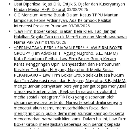
Usai Diperiksa Kejati DKI, Entjik S. Djafar dan Kuseryansyah
Hindari Media, AFPI Disorot
03/08/2026
CIC Mencium Aroma Busuk Dalam Kasus TPPU Mantan
Jampidsus Febrie Ardiansyah, Ada Kelompok Radikal
Intervensi Presiden Prabowo
03/08/2026
“Law Firm Boxer Group: Silakan Bela Klien, Tapi Jangan
Halalkan Segala Cara untuk Memfitnah dan Membawa-bawa
Nama Pak Wali”
01/08/2026
*PERNYATAAN PERS / SIARAN PERS* *LAW FIRM BOXER
GROUP* (Tim Advokasi H. Agung Nugroho, S.E., M.MM)
Kota Pekanbaru Perihal: Law Firm Boxer Group Kecam
Keras Penggiringan Opini Menyesatkan dan Pembunuhan
Karakter Terhadap H. Agung Nugroho di Media Sosial
PEKANBARU – Law Firm Boxer Group selaku kuasa hukum
dan Tim Advokasi resmi dari H. Agung Nugroho, S.E., M.MM,
mengeluarkan pernyataan pers yang sangat tegas menyusul
maraknya konten video, Reel, serta narasi provokatif di
media sosial (Instagram/TikTok) yang disebarkan oleh
oknum pengacara tertentu. Narasi tersebut dinilai sengaja
mencatut akun resmi, memutarbalikkan fakta, dan
menggiring opini publik demi menjatuhkan karir politik serta
mencemarkan nama baik klien kami. Dalam hal ini, Law Firm
Boxer Group menegaskan beberapa poin penting kepada