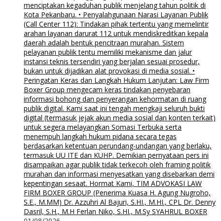
menciptakan kegaduhan publik menjelang tahun politik di
Kota Pekanbaru. • Penyalahgunaan Narasi Layanan Publik
(Call Center 112): Tindakan pihak tertentu yang memelintir
arahan layanan darurat 112 untuk mendiskreditkan kepala
daerah adalah bentuk pencitraan murahan. Sistem
pelayanan publik tentu memiliki mekanisme dan jalur
instansi teknis tersendiri yang berjalan sesuai prosedur,
bukan untuk dijadikan alat provokasi di media sosial. •
Peringatan Keras dan Langkah Hukum Lanjutan: Law Firm
Boxer Group mengecam keras tindakan penyebaran
informasi bohong dan penyerangan kehormatan di ruang
publik digital. Kami saat ini tengah mengkaji seluruh bukti
digital (termasuk jejak akun media sosial dan konten terkait)
untuk segera melayangkan Somasi Terbuka serta
menempuh langkah hukum pidana secara tegas
berdasarkan ketentuan perundang-undangan yang berlaku,
termasuk UU ITE dan KUHP. Demikian pernyataan pers ini
disampaikan agar publik tidak terkecoh oleh framing politik
murahan dan informasi menyesatkan yang disebarkan demi
kepentingan sesaat. Hormat Kami, TIM ADVOKASI LAW
FIRM BOXER GROUP (Penerima Kuasa H. Agung Nugroho,
S.E., M.MM) Dr. Azzuhri Al Bajuri, S.HI., M.HI., CPL Dr. Denny
Dasril, S.H., M.H Ferlan Niko, S.HI., M.Sy SYAHRUL BOXER
01/08/2026