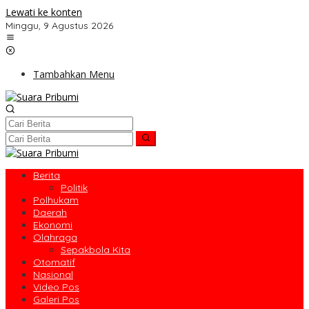
Lewati ke konten
Minggu, 9 Agustus 2026
Tambahkan Menu
Berita
Politik
Polhukam
Daerah
Ekonomi
Olahraga
Sepakbola Kita
Otomatif
Nasional
Video Pos
Galeri Pos