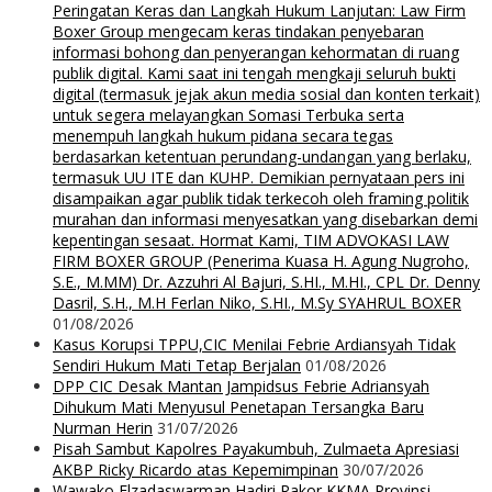
Peringatan Keras dan Langkah Hukum Lanjutan: Law Firm
Boxer Group mengecam keras tindakan penyebaran
informasi bohong dan penyerangan kehormatan di ruang
publik digital. Kami saat ini tengah mengkaji seluruh bukti
digital (termasuk jejak akun media sosial dan konten terkait)
untuk segera melayangkan Somasi Terbuka serta
menempuh langkah hukum pidana secara tegas
berdasarkan ketentuan perundang-undangan yang berlaku,
termasuk UU ITE dan KUHP. Demikian pernyataan pers ini
disampaikan agar publik tidak terkecoh oleh framing politik
murahan dan informasi menyesatkan yang disebarkan demi
kepentingan sesaat. Hormat Kami, TIM ADVOKASI LAW
FIRM BOXER GROUP (Penerima Kuasa H. Agung Nugroho,
S.E., M.MM) Dr. Azzuhri Al Bajuri, S.HI., M.HI., CPL Dr. Denny
Dasril, S.H., M.H Ferlan Niko, S.HI., M.Sy SYAHRUL BOXER
01/08/2026
Kasus Korupsi TPPU,CIC Menilai Febrie Ardiansyah Tidak
Sendiri Hukum Mati Tetap Berjalan
01/08/2026
DPP CIC Desak Mantan Jampidsus Febrie Adriansyah
Dihukum Mati Menyusul Penetapan Tersangka Baru
Nurman Herin
31/07/2026
Pisah Sambut Kapolres Payakumbuh, Zulmaeta Apresiasi
AKBP Ricky Ricardo atas Kepemimpinan
30/07/2026
Wawako Elzadaswarman Hadiri Rakor KKMA Provinsi