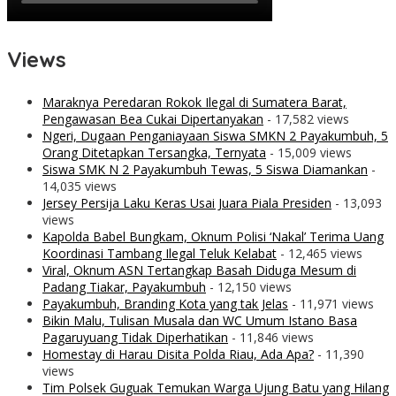
Views
Maraknya Peredaran Rokok Ilegal di Sumatera Barat,
Pengawasan Bea Cukai Dipertanyakan
- 17,582 views
Ngeri, Dugaan Penganiayaan Siswa SMKN 2 Payakumbuh, 5
Orang Ditetapkan Tersangka, Ternyata
- 15,009 views
Siswa SMK N 2 Payakumbuh Tewas, 5 Siswa Diamankan
-
14,035 views
Jersey Persija Laku Keras Usai Juara Piala Presiden
- 13,093
views
Kapolda Babel Bungkam, Oknum Polisi ‘Nakal’ Terima Uang
Koordinasi Tambang Ilegal Teluk Kelabat
- 12,465 views
Viral, Oknum ASN Tertangkap Basah Diduga Mesum di
Padang Tiakar, Payakumbuh
- 12,150 views
Payakumbuh, Branding Kota yang tak Jelas
- 11,971 views
Bikin Malu, Tulisan Musala dan WC Umum Istano Basa
Pagaruyuang Tidak Diperhatikan
- 11,846 views
Homestay di Harau Disita Polda Riau, Ada Apa?
- 11,390
views
Tim Polsek Guguak Temukan Warga Ujung Batu yang Hilang