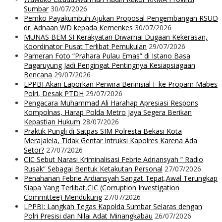
Sumbar
30/07/2026
Pemko Payakumbuh Ajukan Proposal Pengembangan RSUD
dr. Adnaan WD kepada Kemenkes
30/07/2026
MUNAS BEM SI Kerakyatan Diwarnai Dugaan Kekerasan,
Koordinator Pusat Terlibat Pemukulan
29/07/2026
Pameran Foto “Prahara Pulau Emas” di Istano Basa
Pagaruyung Jadi Pengingat Pentingnya Kesiapsiagaan
Bencana
29/07/2026
LPPBI Akan Laporkan Perwira Berinisial F ke Propam Mabes
Polri, Desak PTDH
29/07/2026
Pengacara Muhammad Ali Harahap Apresiasi Respons
Kompolnas, Harap Polda Metro Jaya Segera Berikan
Kepastian Hukum
28/07/2026
Praktik Pungli di Satpas SIM Polresta Bekasi Kota
Merajalela, Tidak Gentar Intruksi Kapolres Karena Ada
Setor?
27/07/2026
CIC Sebut Narasi Kriminalisasi Febrie Adriansyah ” Radio
Rusak” Sebagai Bentuk Ketakutan Personal
27/07/2026
Penahanan Febrie Ardiansyah Sangat Tepat,Awal Terungkap
Siapa Yang Terlibat,CIC (Corruption Investigation
Committee) Mendukung
27/07/2026
LPPBI: Langkah Tegas Kapolda Sumbar Selaras dengan
Polri Presisi dan Nilai Adat Minangkabau
26/07/2026