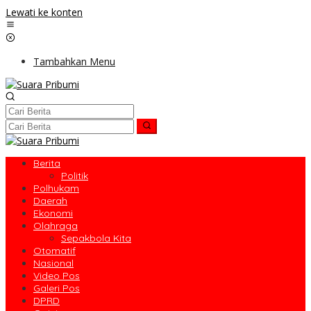
Lewati ke konten
Tambahkan Menu
Berita
Politik
Polhukam
Daerah
Ekonomi
Olahraga
Sepakbola Kita
Otomatif
Nasional
Video Pos
Galeri Pos
DPRD