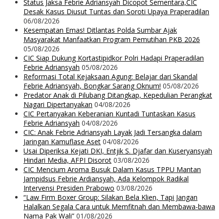
Status Jaksa Febrie Adriansyah Dicopot Sementara,CIC
Desak Kasus Diusut Tuntas dan Soroti Upaya Praperadilan
06/08/2026
Kesempatan Emas! Ditlantas Polda Sumbar Ajak
Masyarakat Manfaatkan Program Pemutihan PKB 2026
05/08/2026
CIC Siap Dukung Kortastipidkor Polri Hadapi Praperadilan
Febrie Adriansyah
05/08/2026
Reformasi Total Kejaksaan Agung: Belajar dari Skandal
Febrie Adriansyah, Bongkar Sarang Oknum!
05/08/2026
Predator Anak di Pilubang Ditangkap, Kepedulian Perangkat
Nagari Dipertanyakan
04/08/2026
CIC Pertanyakan Keberanian Kuntadi Tuntaskan Kasus
Febrie Adriansyah
04/08/2026
CIC: Anak Febrie Adriansyah Layak Jadi Tersangka dalam
Jaringan Kamuflase Aset
04/08/2026
Usai Diperiksa Kejati DKI, Entjik S. Djafar dan Kuseryansyah
Hindari Media, AFPI Disorot
03/08/2026
CIC Mencium Aroma Busuk Dalam Kasus TPPU Mantan
Jampidsus Febrie Ardiansyah, Ada Kelompok Radikal
Intervensi Presiden Prabowo
03/08/2026
“Law Firm Boxer Group: Silakan Bela Klien, Tapi Jangan
Halalkan Segala Cara untuk Memfitnah dan Membawa-bawa
Nama Pak Wali”
01/08/2026