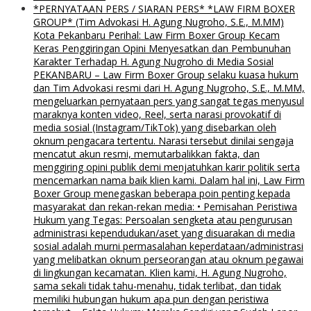
*PERNYATAAN PERS / SIARAN PERS* *LAW FIRM BOXER
GROUP* (Tim Advokasi H. Agung Nugroho, S.E., M.MM)
Kota Pekanbaru Perihal: Law Firm Boxer Group Kecam
Keras Penggiringan Opini Menyesatkan dan Pembunuhan
Karakter Terhadap H. Agung Nugroho di Media Sosial
PEKANBARU – Law Firm Boxer Group selaku kuasa hukum
dan Tim Advokasi resmi dari H. Agung Nugroho, S.E., M.MM,
mengeluarkan pernyataan pers yang sangat tegas menyusul
maraknya konten video, Reel, serta narasi provokatif di
media sosial (Instagram/TikTok) yang disebarkan oleh
oknum pengacara tertentu. Narasi tersebut dinilai sengaja
mencatut akun resmi, memutarbalikkan fakta, dan
menggiring opini publik demi menjatuhkan karir politik serta
mencemarkan nama baik klien kami. Dalam hal ini, Law Firm
Boxer Group menegaskan beberapa poin penting kepada
masyarakat dan rekan-rekan media: • Pemisahan Peristiwa
Hukum yang Tegas: Persoalan sengketa atau pengurusan
administrasi kependudukan/aset yang disuarakan di media
sosial adalah murni permasalahan keperdataan/administrasi
yang melibatkan oknum perseorangan atau oknum pegawai
di lingkungan kecamatan. Klien kami, H. Agung Nugroho,
sama sekali tidak tahu-menahu, tidak terlibat, dan tidak
memiliki hubungan hukum apa pun dengan peristiwa