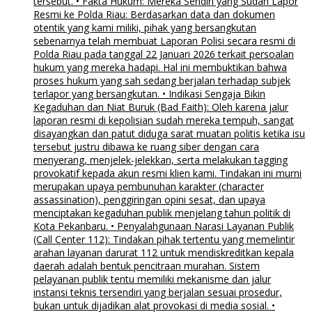
tersebut. • Fakta Hukum: Mereka Sendiri yang Sudah Lapor
Resmi ke Polda Riau: Berdasarkan data dan dokumen
otentik yang kami miliki, pihak yang bersangkutan
sebenarnya telah membuat Laporan Polisi secara resmi di
Polda Riau pada tanggal 22 Januari 2026 terkait persoalan
hukum yang mereka hadapi. Hal ini membuktikan bahwa
proses hukum yang sah sedang berjalan terhadap subjek
terlapor yang bersangkutan. • Indikasi Sengaja Bikin
Kegaduhan dan Niat Buruk (Bad Faith): Oleh karena jalur
laporan resmi di kepolisian sudah mereka tempuh, sangat
disayangkan dan patut diduga sarat muatan politis ketika isu
tersebut justru dibawa ke ruang siber dengan cara
menyerang, menjelek-jelekkan, serta melakukan tagging
provokatif kepada akun resmi klien kami. Tindakan ini murni
merupakan upaya pembunuhan karakter (character
assassination), penggiringan opini sesat, dan upaya
menciptakan kegaduhan publik menjelang tahun politik di
Kota Pekanbaru. • Penyalahgunaan Narasi Layanan Publik
(Call Center 112): Tindakan pihak tertentu yang memelintir
arahan layanan darurat 112 untuk mendiskreditkan kepala
daerah adalah bentuk pencitraan murahan. Sistem
pelayanan publik tentu memiliki mekanisme dan jalur
instansi teknis tersendiri yang berjalan sesuai prosedur,
bukan untuk dijadikan alat provokasi di media sosial. •