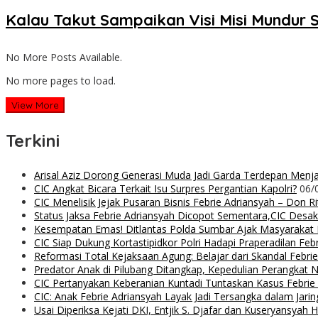
Kalau Takut Sampaikan Visi Misi Mundur 
No More Posts Available.
No more pages to load.
View More
Terkini
Arisal Aziz Dorong Generasi Muda Jadi Garda Terdepan Menjag
CIC Angkat Bicara Terkait Isu Surpres Pergantian Kapolri?
06/
CIC Menelisik Jejak Pusaran Bisnis Febrie Adriansyah – Don 
Status Jaksa Febrie Adriansyah Dicopot Sementara,CIC Desak
Kesempatan Emas! Ditlantas Polda Sumbar Ajak Masyaraka
CIC Siap Dukung Kortastipidkor Polri Hadapi Praperadilan Feb
Reformasi Total Kejaksaan Agung: Belajar dari Skandal Febr
Predator Anak di Pilubang Ditangkap, Kepedulian Perangkat 
CIC Pertanyakan Keberanian Kuntadi Tuntaskan Kasus Febrie
CIC: Anak Febrie Adriansyah Layak Jadi Tersangka dalam Jari
Usai Diperiksa Kejati DKI, Entjik S. Djafar dan Kuseryansyah 