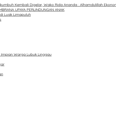
mbuh Kembali Digelar, Wako Rida Ananda : Alhamdulillah Ekonom
 JEMBRANA UPAYA PERLINDUNGAN ANAK
di Luak Limapuluh
s
 Impian Warga Lubuk Linggau
jar
an