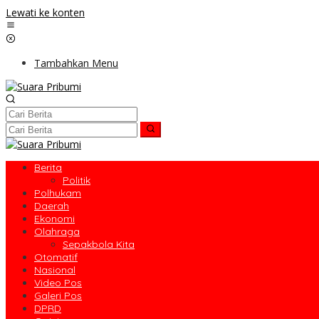
Lewati ke konten
Tambahkan Menu
Berita
Politik
Polhukam
Daerah
Ekonomi
Olahraga
Sepakbola Kita
Otomatif
Nasional
Video Pos
Galeri Pos
DPRD