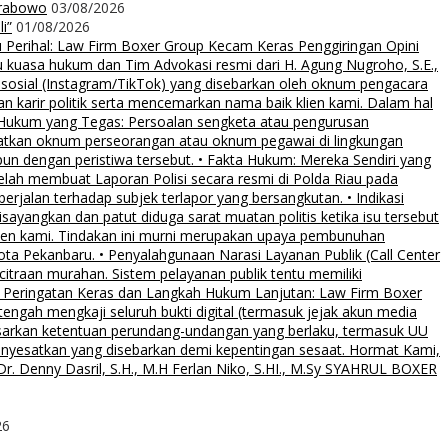
Prabowo
03/08/2026
i”
01/08/2026
rihal: Law Firm Boxer Group Kecam Keras Penggiringan Opini
uasa hukum dan Tim Advokasi resmi dari H. Agung Nugroho, S.E.,
 sosial (Instagram/TikTok) yang disebarkan oleh oknum pengacara
an karir politik serta mencemarkan nama baik klien kami. Dalam hal
 Hukum yang Tegas: Persoalan sengketa atau pengurusan
ibatkan oknum perseorangan atau oknum pegawai di lingkungan
pun dengan peristiwa tersebut. • Fakta Hukum: Mereka Sendiri yang
elah membuat Laporan Polisi secara resmi di Polda Riau pada
rjalan terhadap subjek terlapor yang bersangkutan. • Indikasi
sayangkan dan patut diduga sarat muatan politis ketika isu tersebut
klien kami. Tindakan ini murni merupakan upaya pembunuhan
Kota Pekanbaru. • Penyalahgunaan Narasi Layanan Publik (Call Center
citraan murahan. Sistem pelayanan publik tentu memiliki
al. • Peringatan Keras dan Langkah Hukum Lanjutan: Law Firm Boxer
ngah mengkaji seluruh bukti digital (termasuk jejak akun media
asarkan ketentuan perundang-undangan yang berlaku, termasuk UU
menyesatkan yang disebarkan demi kepentingan sesaat. Hormat Kami,
. Denny Dasril, S.H., M.H Ferlan Niko, S.HI., M.Sy SYAHRUL BOXER
26