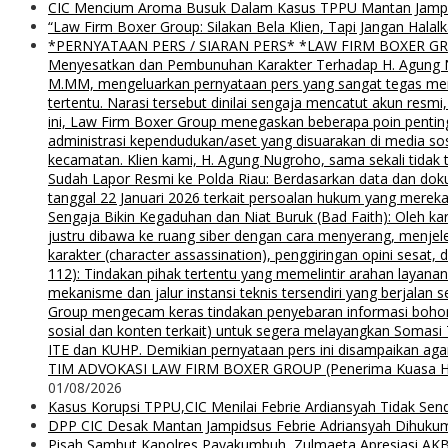
CIC Mencium Aroma Busuk Dalam Kasus TPPU Mantan Jampids
“Law Firm Boxer Group: Silakan Bela Klien, Tapi Jangan Ha
*PERNYATAAN PERS / SIARAN PERS* *LAW FIRM BOXER GROUP*
Menyesatkan dan Pembunuhan Karakter Terhadap H. Agung Nu
M.MM, mengeluarkan pernyataan pers yang sangat tegas menyu
tertentu. Narasi tersebut dinilai sengaja mencatut akun resm
ini, Law Firm Boxer Group menegaskan beberapa poin pentin
administrasi kependudukan/aset yang disuarakan di media s
kecamatan. Klien kami, H. Agung Nugroho, sama sekali tidak 
Sudah Lapor Resmi ke Polda Riau: Berdasarkan data dan doku
tanggal 22 Januari 2026 terkait persoalan hukum yang mereka
Sengaja Bikin Kegaduhan dan Niat Buruk (Bad Faith): Oleh kar
justru dibawa ke ruang siber dengan cara menyerang, menjel
karakter (character assassination), penggiringan opini sesat
112): Tindakan pihak tertentu yang memelintir arahan layana
mekanisme dan jalur instansi teknis tersendiri yang berjalan
Group mengecam keras tindakan penyebaran informasi bohong d
sosial dan konten terkait) untuk segera melayangkan Somas
ITE dan KUHP. Demikian pernyataan pers ini disampaikan agar
TIM ADVOKASI LAW FIRM BOXER GROUP (Penerima Kuasa H. Agung
01/08/2026
Kasus Korupsi TPPU,CIC Menilai Febrie Ardiansyah Tidak Sen
DPP CIC Desak Mantan Jampidsus Febrie Adriansyah Dihuku
Pisah Sambut Kapolres Payakumbuh, Zulmaeta Apresiasi AKB