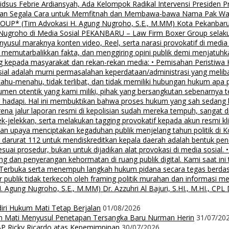
us Febrie Ardiansyah, Ada Kelompok Radikal Intervensi Presiden 
lalkan Segala Cara untuk Memfitnah dan Membawa-bawa Nama Pak Wal
 (Tim Advokasi H. Agung Nugroho, S.E., M.MM) Kota Pekanbaru Pe
groho di Media Sosial PEKANBARU – Law Firm Boxer Group selaku k
sul maraknya konten video, Reel, serta narasi provokatif di media
i, memutarbalikkan fakta, dan menggiring opini publik demi menjatuhk
g kepada masyarakat dan rekan-rekan media: • Pemisahan Peristiwa
osial adalah murni permasalahan keperdataan/administrasi yang mel
tahu-menahu, tidak terlibat, dan tidak memiliki hubungan hukum apa 
men otentik yang kami miliki, pihak yang bersangkutan sebenarnya t
 hadapi. Hal ini membuktikan bahwa proses hukum yang sah sedang be
ena jalur laporan resmi di kepolisian sudah mereka tempuh, sangat di
ek-jelekkan, serta melakukan tagging provokatif kepada akun resmi 
, dan upaya menciptakan kegaduhan publik menjelang tahun politik di 
n darurat 112 untuk mendiskreditkan kepala daerah adalah bentuk pen
 sesuai prosedur, bukan untuk dijadikan alat provokasi di media sosi
an penyerangan kehormatan di ruang publik digital. Kami saat ini te
i Terbuka serta menempuh langkah hukum pidana secara tegas berd
 publik tidak terkecoh oleh framing politik murahan dan informasi 
 Nugroho, S.E., M.MM) Dr. Azzuhri Al Bajuri, S.HI., M.HI., CPL Dr
diri Hukum Mati Tetap Berjalan
01/08/2026
m Mati Menyusul Penetapan Tersangka Baru Nurman Herin
31/07/20
P Ricky Ricardo atas Kepemimpinan
30/07/2026