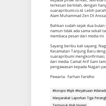
kepada pihak terkait, Sekretar
m
terkesan berkilah, dengan han
a
suarapribumi.co.id. Lebih para
s
u
Alam Muhammad Zen Dt Anssa
k
W
Bahkan sudah sejak dua bulan
a
namun tidak ada sama sekali 
l
membaca pesan dari media ini.
i
N
a
Sayang beribu kali sayang. Na
g
Kecamatan Tanjung Baru dengan
a
suarapribumi mengkonfirmasi,
r
dari media. Camat Arif Gani tam
i
,
pengawasan kepada Nagari yan
A
d
Pewarta : Farhan Faridho
a
A
p
#korupsi #bpk #kejaksaan #danad
a
?
Masyarakat Laporkan Tiga Perang
Termasuk Wali Nagari