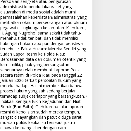
Persoalan sengketa atau pengurusan
administrasi kependudukan/aset yang
disuarakan di media sosial adalah murni
permasalahan keperdataan/administrasi yang
melibatkan oknum perseorangan atau oknum
pegawai di lingkungan kecamatan. Klien kami,
H. Agung Nugroho, sama sekali tidak tahu-
menahu, tidak terlibat, dan tidak memiliki
hubungan hukum apa pun dengan peristiwa
tersebut. • Fakta Hukum: Mereka Sendiri yang
Sudah Lapor Resmi ke Polda Riau:
Berdasarkan data dan dokumen otentik yang
kami miliki, pihak yang bersangkutan
sebenarnya telah membuat Laporan Polisi
secara resmi di Polda Riau pada tanggal 22
Januari 2026 terkait persoalan hukum yang
mereka hadapi. Hal ini membuktikan bahwa
proses hukum yang sah sedang berjalan
terhadap subjek terlapor yang bersangkutan. •
Indikasi Sengaja Bikin Kegaduhan dan Niat
Buruk (Bad Faith): Oleh karena jalur laporan
resmi di kepolisian sudah mereka tempuh,
sangat disayangkan dan patut diduga sarat
muatan politis ketika isu tersebut justru
dibawa ke ruang siber dengan cara