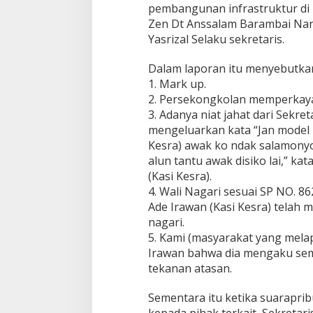
a
pembangunan infrastruktur d
n
Zen Dt Anssalam Barambai Nan
j
Yasrizal Selaku sekretaris.
u
n
g
Dalam laporan itu menyebutkan
A
1. Mark up.
l
2. Persekongkolan memperkaya 
a
3. Adanya niat jahat dari Sekre
m
mengeluarkan kata “Jan model i
k
e
Kesra) awak ko ndak salamonyo k
K
alun tantu awak disiko lai,” kat
e
(Kasi Kesra).
j
4. Wali Nagari sesuai SP NO. 
a
k
Ade Irawan (Kasi Kesra) telah
s
nagari.
a
5. Kami (masyarakat yang mela
a
Irawan bahwa dia mengaku sem
n
tekanan atasan.
,
T
e
Sementara itu ketika suarapr
r