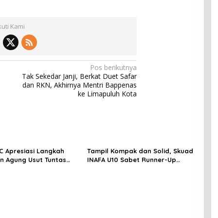
kuti Kami
Pos berikutnya
Tak Sekedar Janji, Berkat Duet Safar
dan RKN, Akhirnya Mentri Bappenas
ke Limapuluh Kota
C Apresiasi Langkah
Tampil Kompak dan Solid, Skuad
n Agung Usut Tuntas
INAFA U10 Sabet Runner-Up
PPU, Minta Penegakan
TopSkor National Championship
ransparan dan
2026 dan Harumkan Nama
nal
Pekanbaru