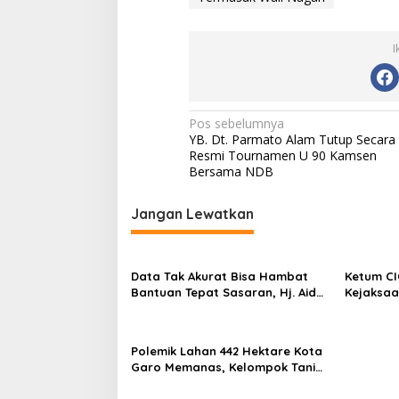
I
N
Pos sebelumnya
YB. Dt. Parmato Alam Tutup Secara
a
Resmi Tournamen U 90 Kamsen
v
Bersama NDB
i
Jangan Lewatkan
g
a
s
Data Tak Akurat Bisa Hambat
Ketum CI
Bantuan Tepat Sasaran, Hj. Aida
Kejaksaa
i
SH Dorong Nagari Aktif Perbarui
Dugaan T
p
Data Warga
Hukum T
Profesio
o
Polemik Lahan 442 Hektare Kota
Garo Memanas, Kelompok Tani
s
Soroti Dugaan Kepentingan di