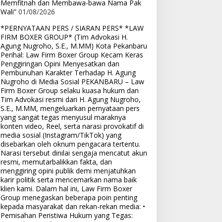
Memfitnah dan Membawa-bawa Nama Pak
Wali”
01/08/2026
*PERNYATAAN PERS / SIARAN PERS* *LAW
FIRM BOXER GROUP* (Tim Advokasi H.
Agung Nugroho, S.E., M.MM) Kota Pekanbaru
Perihal: Law Firm Boxer Group Kecam Keras
Penggiringan Opini Menyesatkan dan
Pembunuhan Karakter Terhadap H. Agung
Nugroho di Media Sosial PEKANBARU – Law
Firm Boxer Group selaku kuasa hukum dan
Tim Advokasi resmi dari H. Agung Nugroho,
S.E., M.MM, mengeluarkan pernyataan pers
yang sangat tegas menyusul maraknya
konten video, Reel, serta narasi provokatif di
media sosial (Instagram/TikTok) yang
disebarkan oleh oknum pengacara tertentu.
Narasi tersebut dinilai sengaja mencatut akun
resmi, memutarbalikkan fakta, dan
menggiring opini publik demi menjatuhkan
karir politik serta mencemarkan nama baik
klien kami. Dalam hal ini, Law Firm Boxer
Group menegaskan beberapa poin penting
kepada masyarakat dan rekan-rekan media: •
Pemisahan Peristiwa Hukum yang Tegas: