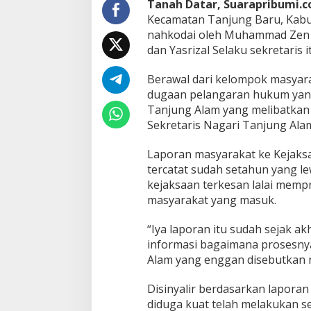
o
Tanah Datar, Suarapribumi.co
r
Kecamatan Tanjung Baru, Kabu
k
nahkodai oleh Muhammad Zen
a
dan Yasrizal Selaku sekretaris 
n
T
i
Berawal dari kelompok masyar
g
dugaan pelangaran hukum yang 
a
Tanjung Alam yang melibatkan 
P
Sekretaris Nagari Tanjung Ala
e
r
a
Laporan masyarakat ke Kejaks
n
tercatat sudah setahun yang l
g
kejaksaan terkesan lalai mem
k
masyarakat yang masuk.
a
t
N
“Iya laporan itu sudah sejak a
a
informasi bagaimana prosesnya
g
Alam yang enggan disebutkan n
a
r
Disinyalir berdasarkan laporan
i
T
diduga kuat telah melakukan s