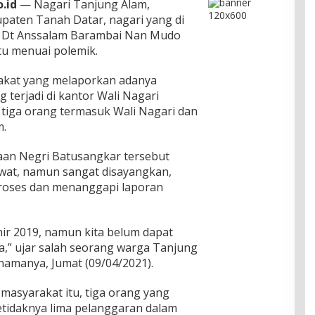
.id
— Nagari Tanjung Alam,
paten Tanah Datar, nagari yang di
 Dt Anssalam Barambai Nan Mudo
itu menuai polemik.
akat yang melaporkan adanya
terjadi di kantor Wali Nagari
tiga orang termasuk Wali Nagari dan
m.
aan Negri Batusangkar tersebut
ewat, namun sangat disayangkan,
proses dan menanggapi laporan
khir 2019, namun kita belum dapat
,” ujar salah seorang warga Tanjung
amanya, Jumat (09/04/2021).
 masyarakat itu, tiga orang yang
etidaknya lima pelanggaran dalam