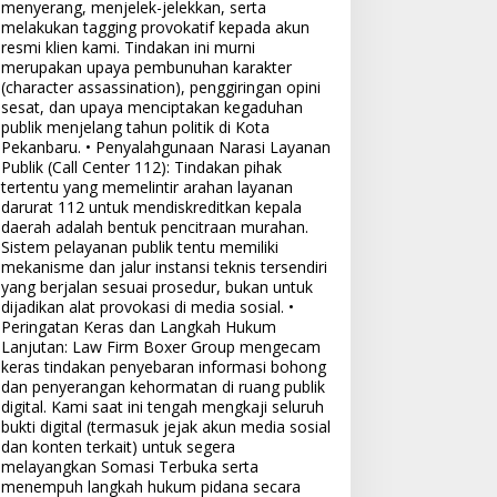
menyerang, menjelek-jelekkan, serta
melakukan tagging provokatif kepada akun
resmi klien kami. Tindakan ini murni
merupakan upaya pembunuhan karakter
(character assassination), penggiringan opini
sesat, dan upaya menciptakan kegaduhan
publik menjelang tahun politik di Kota
Pekanbaru. • Penyalahgunaan Narasi Layanan
Publik (Call Center 112): Tindakan pihak
tertentu yang memelintir arahan layanan
darurat 112 untuk mendiskreditkan kepala
daerah adalah bentuk pencitraan murahan.
Sistem pelayanan publik tentu memiliki
mekanisme dan jalur instansi teknis tersendiri
yang berjalan sesuai prosedur, bukan untuk
dijadikan alat provokasi di media sosial. •
Peringatan Keras dan Langkah Hukum
Lanjutan: Law Firm Boxer Group mengecam
keras tindakan penyebaran informasi bohong
dan penyerangan kehormatan di ruang publik
digital. Kami saat ini tengah mengkaji seluruh
bukti digital (termasuk jejak akun media sosial
dan konten terkait) untuk segera
melayangkan Somasi Terbuka serta
menempuh langkah hukum pidana secara