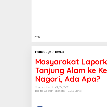
Profil
Homepage
/
Berita
M
a
Masyarakat Lapork
s
y
Tanjung Alam ke Ke
a
r
Nagari, Ada Apa?
a
k
a
Suarapribumi
09/04/2021
t
Berita
,
Daerah
,
Ekonomi
2,063 Views
L
a
p