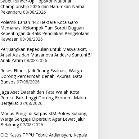
Sabet Runner-Up TopSkor National
Championship 2026 dan Harumkan Nama
Pekanbaru
08/08/2026
Polemik Lahan 442 Hektare Kota Garo
Memanas, Kelompok Tani Soroti Dugaan
Kepentingan di Balik Penolakan Pengelolaan
Kawasan
08/08/2026
Perjuangkan Kepedulian untuk Masyarakat, H.
Arisal Aziz dan Marsanova Andesra Santuni 51
Anak Yatim
08/08/2026
Reses Elfanis Jadi Ruang Evaluasi, Warga
Dorong Pemerintah Benahi Akurasi Data
Bansos
07/08/2026
Jaga Aset Daerah dan Tata Wajah Kota,
Pemko Bukittinggi Dorong Ekonomi Makin
Bergeliat
07/08/2026
Modus Pungli di Satpas SIM Polres Subang,
Warga Sengaja Dipersulit Agar Lewat Jalur
Belakang
07/08/2026
CIC: Kasus TPPU Febrie Ardiansyah, Kepala