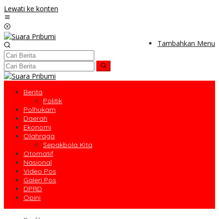
Lewati ke konten
Tambahkan Menu
Berita
Politik
Polhukam
Daerah
Ekonomi
Olahraga
Sepakbola Kita
Otomatif
Nasional
Video Pos
Galeri Pos
DPRD
Opini