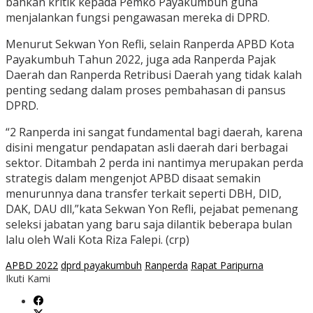
bahkan kritik kepada Pemko Payakumbuh guna
menjalankan fungsi pengawasan mereka di DPRD.
Menurut Sekwan Yon Refli, selain Ranperda APBD Kota
Payakumbuh Tahun 2022, juga ada Ranperda Pajak
Daerah dan Ranperda Retribusi Daerah yang tidak kalah
penting sedang dalam proses pembahasan di pansus
DPRD.
“2 Ranperda ini sangat fundamental bagi daerah, karena
disini mengatur pendapatan asli daerah dari berbagai
sektor. Ditambah 2 perda ini nantimya merupakan perda
strategis dalam mengenjot APBD disaat semakin
menurunnya dana transfer terkait seperti DBH, DID,
DAK, DAU dll,”kata Sekwan Yon Refli, pejabat pemenang
seleksi jabatan yang baru saja dilantik beberapa bulan
lalu oleh Wali Kota Riza Falepi. (crp)
APBD 2022
dprd payakumbuh
Ranperda
Rapat Paripurna
Ikuti Kami