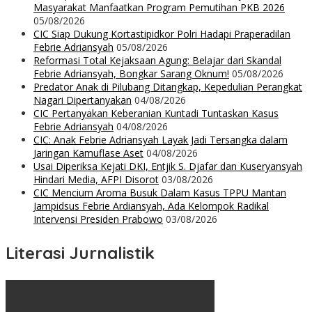
Masyarakat Manfaatkan Program Pemutihan PKB 2026
05/08/2026
CIC Siap Dukung Kortastipidkor Polri Hadapi Praperadilan
Febrie Adriansyah
05/08/2026
Reformasi Total Kejaksaan Agung: Belajar dari Skandal
Febrie Adriansyah, Bongkar Sarang Oknum!
05/08/2026
Predator Anak di Pilubang Ditangkap, Kepedulian Perangkat
Nagari Dipertanyakan
04/08/2026
CIC Pertanyakan Keberanian Kuntadi Tuntaskan Kasus
Febrie Adriansyah
04/08/2026
CIC: Anak Febrie Adriansyah Layak Jadi Tersangka dalam
Jaringan Kamuflase Aset
04/08/2026
Usai Diperiksa Kejati DKI, Entjik S. Djafar dan Kuseryansyah
Hindari Media, AFPI Disorot
03/08/2026
CIC Mencium Aroma Busuk Dalam Kasus TPPU Mantan
Jampidsus Febrie Ardiansyah, Ada Kelompok Radikal
Intervensi Presiden Prabowo
03/08/2026
Literasi Jurnalistik