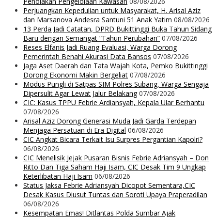
Penolakan Pengelolaan Kawasan
08/08/2026
Perjuangkan Kepedulian untuk Masyarakat, H. Arisal Aziz
dan Marsanova Andesra Santuni 51 Anak Yatim
08/08/2026
13 Perda Jadi Catatan, DPRD Bukittinggi Buka Tahun Sidang
Baru dengan Semangat “Tahun Perubahan”
07/08/2026
Reses Elfanis Jadi Ruang Evaluasi, Warga Dorong
Pemerintah Benahi Akurasi Data Bansos
07/08/2026
Jaga Aset Daerah dan Tata Wajah Kota, Pemko Bukittinggi
Dorong Ekonomi Makin Bergeliat
07/08/2026
Modus Pungli di Satpas SIM Polres Subang, Warga Sengaja
Dipersulit Agar Lewat Jalur Belakang
07/08/2026
CIC: Kasus TPPU Febrie Ardiansyah, Kepala Ular Berhantu
07/08/2026
Arisal Aziz Dorong Generasi Muda Jadi Garda Terdepan
Menjaga Persatuan di Era Digital
06/08/2026
CIC Angkat Bicara Terkait Isu Surpres Pergantian Kapolri?
06/08/2026
CIC Menelisik Jejak Pusaran Bisnis Febrie Adriansyah – Don
Ritto Dan Tiga Saham Haji Isam, CIC Desak Tim 9 Ungkap
Keterlibatan Haji Isam
06/08/2026
Status Jaksa Febrie Adriansyah Dicopot Sementara,CIC
Desak Kasus Diusut Tuntas dan Soroti Upaya Praperadilan
06/08/2026
Kesempatan Emas! Ditlantas Polda Sumbar Ajak