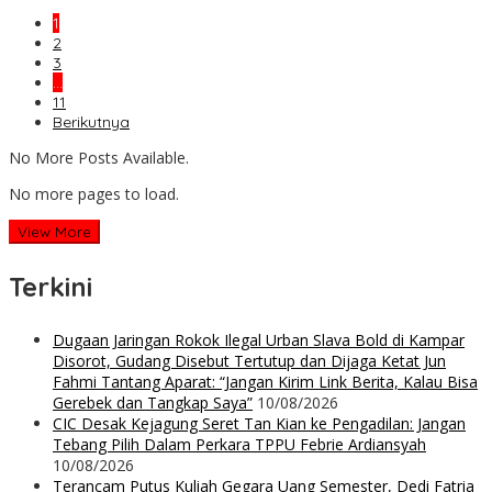
1
2
3
…
11
Berikutnya
No More Posts Available.
No more pages to load.
View More
Terkini
Dugaan Jaringan Rokok Ilegal Urban Slava Bold di Kampar
Disorot, Gudang Disebut Tertutup dan Dijaga Ketat Jun
Fahmi Tantang Aparat: “Jangan Kirim Link Berita, Kalau Bisa
Gerebek dan Tangkap Saya”
10/08/2026
CIC Desak Kejagung Seret Tan Kian ke Pengadilan: Jangan
Tebang Pilih Dalam Perkara TPPU Febrie Ardiansyah
10/08/2026
Terancam Putus Kuliah Gegara Uang Semester, Dedi Fatria