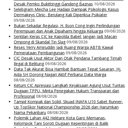
Desak Pemko Bukittinggi Gandeng Baznas
10/08/2026
Selebgram Meicha Lee Hadapi Dampak Psikologis Kasus
Dermakeys Clinic, Berulang Kali Diperiksa Psikiater
09/08/2026
Bukan Sekadar Regulasi, H. Ilson Cong Ingin Perlindungan
Perempuan dan Anak Dipahami hingga Keluarga
09/08/2026
Sentilan Keras CIC ke Kapolda Babel: Jangan Jadi Macan
Ompong di Skandal Tin Slag
09/08/2026
Reses Yerry Amiruddin Jadi Ruang Warga ABTB Kawal
Pemerataan Pembangunan
09/08/2026
CIC Desak Usut Aktor Dan Otak Pendana Tambang Timah
Ilegal di Belitung
09/08/2026
Data Tak Akurat Bisa Hambat Bantuan Tepat Sasaran, Hj.
Aida SH Dorong Nagari Aktif Perbarui Data Warga
08/08/2026
Ketum CIC Apresiasi Langkah Kejaksaan Agung Usut Tuntas
Dugaan TPPU, Minta Penegakan Hukum Transparan dan
Profesional
08/08/2026
Tampil Kompak dan Solid, Skuad INAFA U10 Sabet Runner-
Up TopSkor National Championship 2026 dan Harumkan
Nama Pekanbaru
08/08/2026
Polemik Lahan 442 Hektare Kota Garo Memanas,
Kelompok Tani Soroti Dugaan Kepentingan di Balik