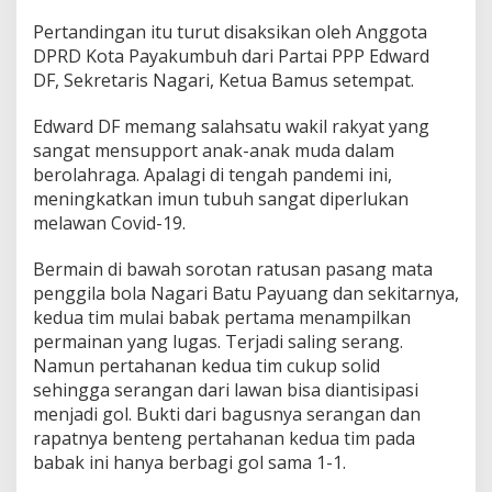
o
Pertandingan itu turut disaksikan oleh Anggota
n
DPRD Kota Payakumbuh dari Partai PPP Edward
g
K
DF, Sekretaris Nagari, Ketua Bamus setempat.
o
t
Edward DF memang salahsatu wakil rakyat yang
o
sangat mensupport anak-anak muda dalam
M
berolahraga. Apalagi di tengah pandemi ini,
a
l
meningkatkan imun tubuh sangat diperlukan
i
melawan Covid-19.
n
t
Bermain di bawah sorotan ratusan pasang mata
a
penggila bola Nagari Batu Payuang dan sekitarnya,
n
g
kedua tim mulai babak pertama menampilkan
,
permainan yang lugas. Terjadi saling serang.
L
Namun pertahanan kedua tim cukup solid
a
sehingga serangan dari lawan bisa diantisipasi
r
e
menjadi gol. Bukti dari bagusnya serangan dan
h
rapatnya benteng pertahanan kedua tim pada
N
babak ini hanya berbagi gol sama 1-1.
a
n