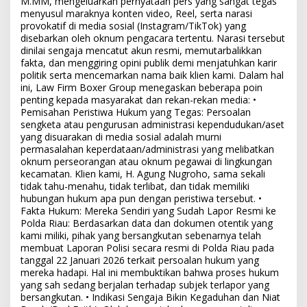
M.MM, mengeluarkan pernyataan pers yang sangat tegas
menyusul maraknya konten video, Reel, serta narasi
provokatif di media sosial (Instagram/TikTok) yang
disebarkan oleh oknum pengacara tertentu. Narasi tersebut
dinilai sengaja mencatut akun resmi, memutarbalikkan
fakta, dan menggiring opini publik demi menjatuhkan karir
politik serta mencemarkan nama baik klien kami. Dalam hal
ini, Law Firm Boxer Group menegaskan beberapa poin
penting kepada masyarakat dan rekan-rekan media: •
Pemisahan Peristiwa Hukum yang Tegas: Persoalan
sengketa atau pengurusan administrasi kependudukan/aset
yang disuarakan di media sosial adalah murni
permasalahan keperdataan/administrasi yang melibatkan
oknum perseorangan atau oknum pegawai di lingkungan
kecamatan. Klien kami, H. Agung Nugroho, sama sekali
tidak tahu-menahu, tidak terlibat, dan tidak memiliki
hubungan hukum apa pun dengan peristiwa tersebut. •
Fakta Hukum: Mereka Sendiri yang Sudah Lapor Resmi ke
Polda Riau: Berdasarkan data dan dokumen otentik yang
kami miliki, pihak yang bersangkutan sebenarnya telah
membuat Laporan Polisi secara resmi di Polda Riau pada
tanggal 22 Januari 2026 terkait persoalan hukum yang
mereka hadapi. Hal ini membuktikan bahwa proses hukum
yang sah sedang berjalan terhadap subjek terlapor yang
bersangkutan. • Indikasi Sengaja Bikin Kegaduhan dan Niat