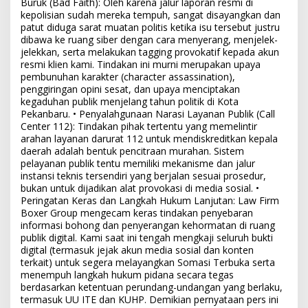
Buruk (Bad Faith): Oleh karena jalur laporan resmi di
kepolisian sudah mereka tempuh, sangat disayangkan dan
patut diduga sarat muatan politis ketika isu tersebut justru
dibawa ke ruang siber dengan cara menyerang, menjelek-
jelekkan, serta melakukan tagging provokatif kepada akun
resmi klien kami. Tindakan ini murni merupakan upaya
pembunuhan karakter (character assassination),
penggiringan opini sesat, dan upaya menciptakan
kegaduhan publik menjelang tahun politik di Kota
Pekanbaru. • Penyalahgunaan Narasi Layanan Publik (Call
Center 112): Tindakan pihak tertentu yang memelintir
arahan layanan darurat 112 untuk mendiskreditkan kepala
daerah adalah bentuk pencitraan murahan. Sistem
pelayanan publik tentu memiliki mekanisme dan jalur
instansi teknis tersendiri yang berjalan sesuai prosedur,
bukan untuk dijadikan alat provokasi di media sosial. •
Peringatan Keras dan Langkah Hukum Lanjutan: Law Firm
Boxer Group mengecam keras tindakan penyebaran
informasi bohong dan penyerangan kehormatan di ruang
publik digital. Kami saat ini tengah mengkaji seluruh bukti
digital (termasuk jejak akun media sosial dan konten
terkait) untuk segera melayangkan Somasi Terbuka serta
menempuh langkah hukum pidana secara tegas
berdasarkan ketentuan perundang-undangan yang berlaku,
termasuk UU ITE dan KUHP. Demikian pernyataan pers ini