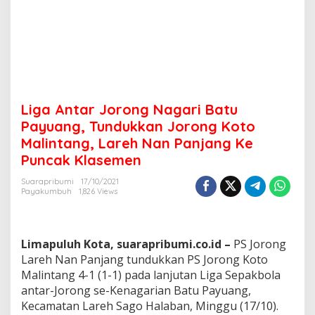
i
B
a
t
u
P
a
y
Liga Antar Jorong Nagari Batu
u
a
Payuang, Tundukkan Jorong Koto
n
Malintang, Lareh Nan Panjang Ke
g
Puncak Klasemen
,
T
Suarapribumi
17/10/2021
u
Payakumbuh
1,826 Views
n
d
u
k
Limapuluh Kota, suarapribumi.co.id –
PS Jorong
k
Lareh Nan Panjang tundukkan PS Jorong Koto
a
Malintang 4-1 (1-1) pada lanjutan Liga Sepakbola
n
J
antar-Jorong se-Kenagarian Batu Payuang,
o
Kecamatan Lareh Sago Halaban, Minggu (17/10).
r