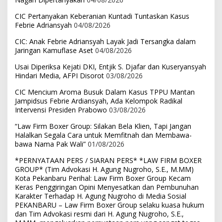
CIC Pertanyakan Keberanian Kuntadi Tuntaskan Kasus
Febrie Adriansyah
04/08/2026
CIC: Anak Febrie Adriansyah Layak Jadi Tersangka dalam
Jaringan Kamuflase Aset
04/08/2026
Usai Diperiksa Kejati DKI, Entjik S. Djafar dan Kuseryansyah
Hindari Media, AFPI Disorot
03/08/2026
CIC Mencium Aroma Busuk Dalam Kasus TPPU Mantan
Jampidsus Febrie Ardiansyah, Ada Kelompok Radikal
Intervensi Presiden Prabowo
03/08/2026
“Law Firm Boxer Group: Silakan Bela Klien, Tapi Jangan
Halalkan Segala Cara untuk Memfitnah dan Membawa-
bawa Nama Pak Wali”
01/08/2026
*PERNYATAAN PERS / SIARAN PERS* *LAW FIRM BOXER
GROUP* (Tim Advokasi H. Agung Nugroho, S.E., M.MM)
Kota Pekanbaru Perihal: Law Firm Boxer Group Kecam
Keras Penggiringan Opini Menyesatkan dan Pembunuhan
Karakter Terhadap H. Agung Nugroho di Media Sosial
PEKANBARU – Law Firm Boxer Group selaku kuasa hukum
dan Tim Advokasi resmi dari H. Agung Nugroho, S.E.,