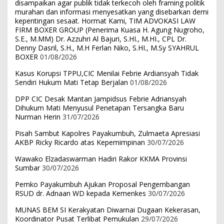
disampaikan agar publik tidak terkecoh oleh framing politik
murahan dan informasi menyesatkan yang disebarkan demi
kepentingan sesaat. Hormat Kami, TIM ADVOKASI LAW
FIRM BOXER GROUP (Penerima Kuasa H. Agung Nugroho,
S.E., M.MM) Dr. Azzuhri Al Bajuri, S.HI., M.HI., CPL Dr.
Denny Dasril, S.H., M.H Ferlan Niko, S.HI., M.Sy SYAHRUL
BOXER
01/08/2026
Kasus Korupsi TPPU,CIC Menilai Febrie Ardiansyah Tidak
Sendiri Hukum Mati Tetap Berjalan
01/08/2026
DPP CIC Desak Mantan Jampidsus Febrie Adriansyah
Dihukum Mati Menyusul Penetapan Tersangka Baru
Nurman Herin
31/07/2026
Pisah Sambut Kapolres Payakumbuh, Zulmaeta Apresiasi
AKBP Ricky Ricardo atas Kepemimpinan
30/07/2026
Wawako Elzadaswarman Hadiri Rakor KKMA Provinsi
Sumbar
30/07/2026
Pemko Payakumbuh Ajukan Proposal Pengembangan
RSUD dr. Adnaan WD kepada Kemenkes
30/07/2026
MUNAS BEM SI Kerakyatan Diwarnai Dugaan Kekerasan,
Koordinator Pusat Terlibat Pemukulan
29/07/2026