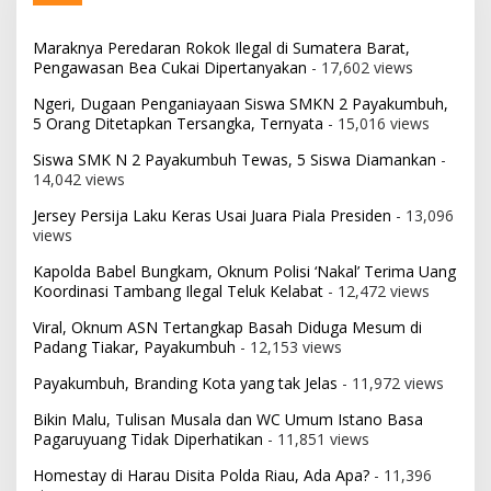
Maraknya Peredaran Rokok Ilegal di Sumatera Barat,
Pengawasan Bea Cukai Dipertanyakan
- 17,602 views
Ngeri, Dugaan Penganiayaan Siswa SMKN 2 Payakumbuh,
5 Orang Ditetapkan Tersangka, Ternyata
- 15,016 views
Siswa SMK N 2 Payakumbuh Tewas, 5 Siswa Diamankan
-
14,042 views
Jersey Persija Laku Keras Usai Juara Piala Presiden
- 13,096
views
Kapolda Babel Bungkam, Oknum Polisi ‘Nakal’ Terima Uang
Koordinasi Tambang Ilegal Teluk Kelabat
- 12,472 views
Viral, Oknum ASN Tertangkap Basah Diduga Mesum di
Padang Tiakar, Payakumbuh
- 12,153 views
Payakumbuh, Branding Kota yang tak Jelas
- 11,972 views
Bikin Malu, Tulisan Musala dan WC Umum Istano Basa
Pagaruyuang Tidak Diperhatikan
- 11,851 views
Homestay di Harau Disita Polda Riau, Ada Apa?
- 11,396