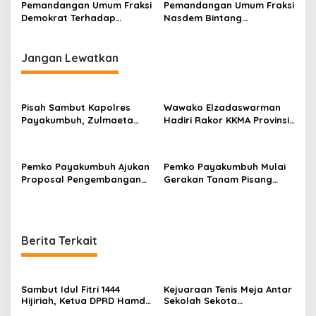
Ranperda APBD Kota
Ranperda APBD Kota
Pemandangan Umum Fraksi
Pemandangan Umum Fraksi
Payakumbuh Tahun
Payakumbuh Tahun 2022
Demokrat Terhadap
Nasdem Bintang
Anggaran 2022
Ranperda APBD Kota
Perjuangan Terhadap
Payakumbuh Tahun 2022
Ranperda APBD Kota
Payakumbuh Tahun 2022
Jangan Lewatkan
Pisah Sambut Kapolres
Wawako Elzadaswarman
Payakumbuh, Zulmaeta
Hadiri Rakor KKMA Provinsi
Apresiasi AKBP Ricky
Sumbar
Ricardo atas
Kepemimpinan
Pemko Payakumbuh Ajukan
Pemko Payakumbuh Mulai
Proposal Pengembangan
Gerakan Tanam Pisang
RSUD dr. Adnaan WD
Serentak Sebanyak 3.000
kepada Kemenkes
bibit
Berita Terkait
Sambut Idul Fitri 1444
Kejuaraan Tenis Meja Antar
Hijiriah, Ketua DPRD Hamdi
Sekolah Sekota
Agus Apresiasi Pemerintah
Payakumbuh, Pj. Wako Rida