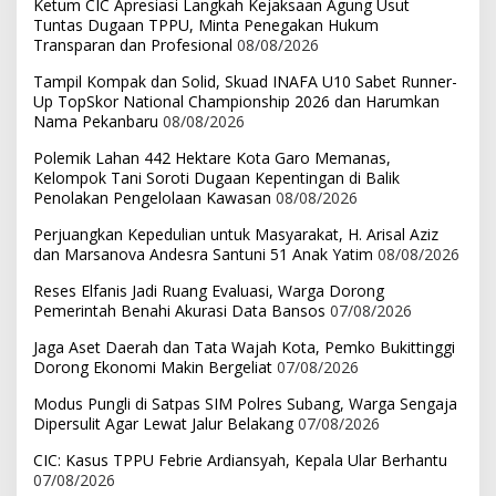
Ketum CIC Apresiasi Langkah Kejaksaan Agung Usut
Tuntas Dugaan TPPU, Minta Penegakan Hukum
Transparan dan Profesional
08/08/2026
Tampil Kompak dan Solid, Skuad INAFA U10 Sabet Runner-
Up TopSkor National Championship 2026 dan Harumkan
Nama Pekanbaru
08/08/2026
Polemik Lahan 442 Hektare Kota Garo Memanas,
Kelompok Tani Soroti Dugaan Kepentingan di Balik
Penolakan Pengelolaan Kawasan
08/08/2026
Perjuangkan Kepedulian untuk Masyarakat, H. Arisal Aziz
dan Marsanova Andesra Santuni 51 Anak Yatim
08/08/2026
Reses Elfanis Jadi Ruang Evaluasi, Warga Dorong
Pemerintah Benahi Akurasi Data Bansos
07/08/2026
Jaga Aset Daerah dan Tata Wajah Kota, Pemko Bukittinggi
Dorong Ekonomi Makin Bergeliat
07/08/2026
Modus Pungli di Satpas SIM Polres Subang, Warga Sengaja
Dipersulit Agar Lewat Jalur Belakang
07/08/2026
CIC: Kasus TPPU Febrie Ardiansyah, Kepala Ular Berhantu
07/08/2026