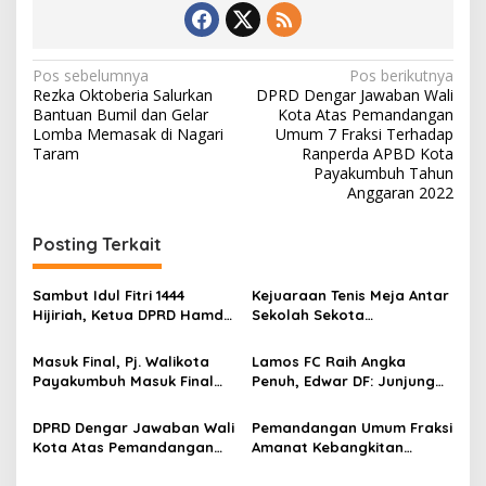
N
Pos sebelumnya
Pos berikutnya
Rezka Oktoberia Salurkan
DPRD Dengar Jawaban Wali
a
Bantuan Bumil dan Gelar
Kota Atas Pemandangan
v
Lomba Memasak di Nagari
Umum 7 Fraksi Terhadap
Taram
Ranperda APBD Kota
i
Payakumbuh Tahun
Anggaran 2022
g
a
Posting Terkait
s
i
Sambut Idul Fitri 1444
Kejuaraan Tenis Meja Antar
p
Hijiriah, Ketua DPRD Hamdi
Sekolah Sekota
Agus Apresiasi Pemerintah
Payakumbuh, Pj. Wako Rida
o
Kota Payakumbuh
Ananda : “Mari Junjung
Masuk Final, Pj. Walikota
Lamos FC Raih Angka
Tinggi Sportifitas”.
s
Payakumbuh Masuk Final
Penuh, Edwar DF: Junjung
Tutup Kejuaraan Tenis
Sportifitas
Payakumbuh City of
DPRD Dengar Jawaban Wali
Pemandangan Umum Fraksi
Randang
Kota Atas Pemandangan
Amanat Kebangkitan
Umum 7 Fraksi Terhadap
Nasional Terhadap