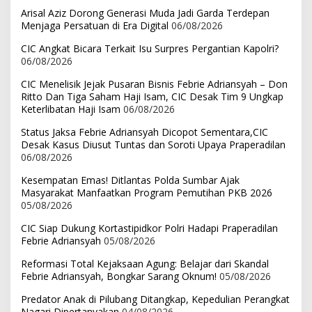
Arisal Aziz Dorong Generasi Muda Jadi Garda Terdepan
Menjaga Persatuan di Era Digital
06/08/2026
CIC Angkat Bicara Terkait Isu Surpres Pergantian Kapolri?
06/08/2026
CIC Menelisik Jejak Pusaran Bisnis Febrie Adriansyah – Don
Ritto Dan Tiga Saham Haji Isam, CIC Desak Tim 9 Ungkap
Keterlibatan Haji Isam
06/08/2026
Status Jaksa Febrie Adriansyah Dicopot Sementara,CIC
Desak Kasus Diusut Tuntas dan Soroti Upaya Praperadilan
06/08/2026
Kesempatan Emas! Ditlantas Polda Sumbar Ajak
Masyarakat Manfaatkan Program Pemutihan PKB 2026
05/08/2026
CIC Siap Dukung Kortastipidkor Polri Hadapi Praperadilan
Febrie Adriansyah
05/08/2026
Reformasi Total Kejaksaan Agung: Belajar dari Skandal
Febrie Adriansyah, Bongkar Sarang Oknum!
05/08/2026
Predator Anak di Pilubang Ditangkap, Kepedulian Perangkat
Nagari Dipertanyakan
04/08/2026