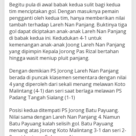
Begitu pula di awal babak kedua sulit bagi kedua
P
a
tim menciptakan gol. Dengan masuknya pemain
n
pengganti oleh kedua tim, hanya memberikan nilai
j
tambah terhadap Lareh Nan Panjang. Buktinya tiga
a
gol dapat diciptakan anak-anak Lareh Nan Panjang
n
di babak kedua ini. Kedudukan 4-1 untuk
g
K
kemenangan anak-anak Joong Lareh Nan Panjang
e
yang dipimpin Kepala Jorong Pas Rizal bertahan
P
hingga wasit meniup pluit panjang.
u
n
Dengan demikian PS Jorong Lareh Nan Panjang
c
a
berada di puncak klasemen sementara dengan nilai
k
4 yang diperoleh dari sekali menang melawan Koto
K
Malintang (4-1) dan seri saat berlaga melawan PS
l
Padang Tangah Sialang (1-1)
a
s
e
Posisi kedua ditempati PS Jorong Batu Payuang.
m
Nilai sama dengan Lareh Nan Panjang 4. Namun
e
Batu Payuang kalah selisih gol. Batu Payuang
n
menang atas Jorong Koto Malintang 3-1 dan seri 2-