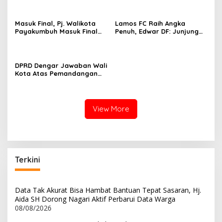
Kota Payakumbuh
Ananda : “Mari Junjung
Tinggi Sportifitas”.
Masuk Final, Pj. Walikota
Lamos FC Raih Angka
Payakumbuh Masuk Final
Penuh, Edwar DF: Junjung
Tutup Kejuaraan Tenis
Sportifitas
Payakumbuh City of
Randang
DPRD Dengar Jawaban Wali
Kota Atas Pemandangan
Umum 7 Fraksi Terhadap
Ranperda APBD Kota
Payakumbuh Tahun
Anggaran 2022
View More
Terkini
Data Tak Akurat Bisa Hambat Bantuan Tepat Sasaran, Hj.
Aida SH Dorong Nagari Aktif Perbarui Data Warga
08/08/2026