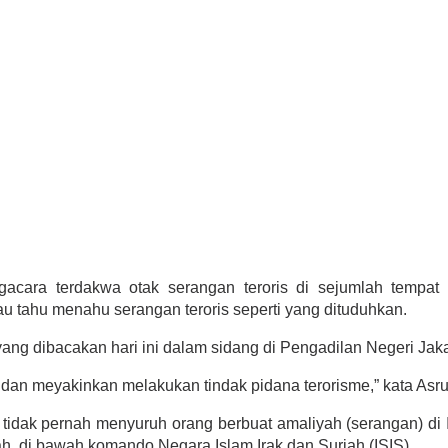
gacara terdakwa otak serangan teroris di sejumlah tempat
au tahu menahu serangan teroris seperti yang dituduhkan.
g dibacakan hari ini dalam sidang di Pengadilan Negeri Jakart
h dan meyakinkan melakukan tindak pidana terorisme,” kata Asru
n tidak pernah menyuruh orang berbuat amaliyah (serangan) d
h, di bawah komando Negara Islam Irak dan Suriah (ISIS).