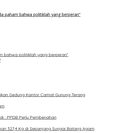
da paham bahwa politiklah yang berperan”
 bahwa politiklah yang berperan”
?
mikan Gedung Kantor Camat Gunung Terang
lam
di : PPDB Perlu Pembenahan
an 327,4 Kg di Sepanjang Sungai Batang Agam