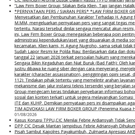
“Law Firm Boxer Group: Silakan Bela Klien, Tapi Jangan Ha
*PERNYATAAN PERS / SIARAN PERS* *LAW FIRM BOXER GROUP*
Menyesatkan dan Pembunuhan Karakter Terhadap H. Agung Nu
M.MM, mengeluarkan pernyataan pers yang sangat tegas menyu
tertentu. Narasi tersebut dinilai sengaja mencatut akun resm
ini, Law Firm Boxer Group menegaskan beberapa poin pentin
administrasi kependudukan/aset yang disuarakan di media s
kecamatan. Klien kami, H. Agung Nugroho, sama sekali tidak 
Sudah Lapor Resmi ke Polda Riau: Berdasarkan data dan doku
tanggal 22 Januari 2026 terkait persoalan hukum yang mereka
Sengaja Bikin Kegaduhan dan Niat Buruk (Bad Faith): Oleh kar
justru dibawa ke ruang siber dengan cara menyerang, menjel
karakter (character assassination), penggiringan opini sesat
112): Tindakan pihak tertentu yang memelintir arahan layana
mekanisme dan jalur instansi teknis tersendiri yang berjalan
Group mengecam keras tindakan penyebaran informasi bohong d
sosial dan konten terkait) untuk segera melayangkan Somas
ITE dan KUHP. Demikian pernyataan pers ini disampaikan agar
TIM ADVOKASI LAW FIRM BOXER GROUP (Penerima Kuasa H. Agung
01/08/2026
Kasus Korupsi TPPU,CIC Menilai Febrie Ardiansyah Tidak Sen
DPP CIC Desak Mantan Jampidsus Febrie Adriansyah Dihuku
Pisah Sambut Kapolres Payakumbuh, Zulmaeta Apresiasi AKB