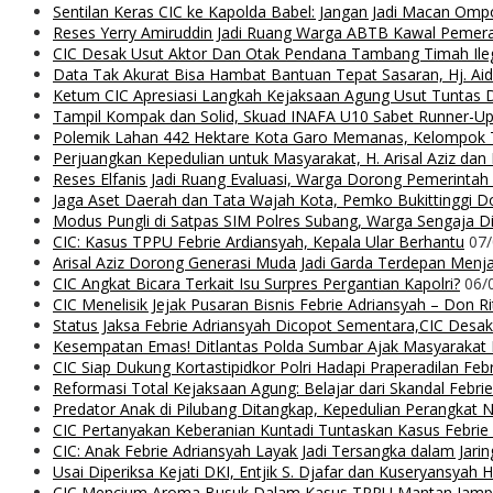
Sentilan Keras CIC ke Kapolda Babel: Jangan Jadi Macan Ompo
Reses Yerry Amiruddin Jadi Ruang Warga ABTB Kawal Peme
CIC Desak Usut Aktor Dan Otak Pendana Tambang Timah Ilega
Data Tak Akurat Bisa Hambat Bantuan Tepat Sasaran, Hj. Ai
Ketum CIC Apresiasi Langkah Kejaksaan Agung Usut Tuntas
Tampil Kompak dan Solid, Skuad INAFA U10 Sabet Runner-
Polemik Lahan 442 Hektare Kota Garo Memanas, Kelompok Ta
Perjuangkan Kepedulian untuk Masyarakat, H. Arisal Aziz da
Reses Elfanis Jadi Ruang Evaluasi, Warga Dorong Pemerintah
Jaga Aset Daerah dan Tata Wajah Kota, Pemko Bukittinggi D
Modus Pungli di Satpas SIM Polres Subang, Warga Sengaja Dip
CIC: Kasus TPPU Febrie Ardiansyah, Kepala Ular Berhantu
07
Arisal Aziz Dorong Generasi Muda Jadi Garda Terdepan Menjag
CIC Angkat Bicara Terkait Isu Surpres Pergantian Kapolri?
06/
CIC Menelisik Jejak Pusaran Bisnis Febrie Adriansyah – Don 
Status Jaksa Febrie Adriansyah Dicopot Sementara,CIC Desak
Kesempatan Emas! Ditlantas Polda Sumbar Ajak Masyaraka
CIC Siap Dukung Kortastipidkor Polri Hadapi Praperadilan Feb
Reformasi Total Kejaksaan Agung: Belajar dari Skandal Febr
Predator Anak di Pilubang Ditangkap, Kepedulian Perangkat 
CIC Pertanyakan Keberanian Kuntadi Tuntaskan Kasus Febrie
CIC: Anak Febrie Adriansyah Layak Jadi Tersangka dalam Jari
Usai Diperiksa Kejati DKI, Entjik S. Djafar dan Kuseryansyah 
CIC Mencium Aroma Busuk Dalam Kasus TPPU Mantan Jampids