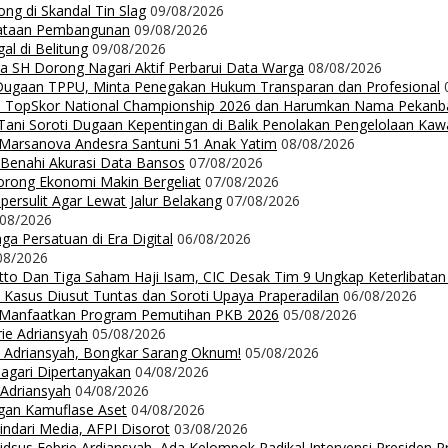
ng di Skandal Tin Slag
09/08/2026
rataan Pembangunan
09/08/2026
l di Belitung
09/08/2026
da SH Dorong Nagari Aktif Perbarui Data Warga
08/08/2026
 Dugaan TPPU, Minta Penegakan Hukum Transparan dan Profesional
Up TopSkor National Championship 2026 dan Harumkan Nama Pekanb
ni Soroti Dugaan Kepentingan di Balik Penolakan Pengelolaan Ka
n Marsanova Andesra Santuni 51 Anak Yatim
08/08/2026
 Benahi Akurasi Data Bansos
07/08/2026
orong Ekonomi Makin Bergeliat
07/08/2026
ersulit Agar Lewat Jalur Belakang
07/08/2026
/08/2026
a Persatuan di Era Digital
06/08/2026
08/2026
Ritto Dan Tiga Saham Haji Isam, CIC Desak Tim 9 Ungkap Keterlibatan
 Kasus Diusut Tuntas dan Soroti Upaya Praperadilan
06/08/2026
t Manfaatkan Program Pemutihan PKB 2026
05/08/2026
rie Adriansyah
05/08/2026
ie Adriansyah, Bongkar Sarang Oknum!
05/08/2026
Nagari Dipertanyakan
04/08/2026
 Adriansyah
04/08/2026
ngan Kamuflase Aset
04/08/2026
Hindari Media, AFPI Disorot
03/08/2026
us Febrie Ardiansyah, Ada Kelompok Radikal Intervensi Presiden 