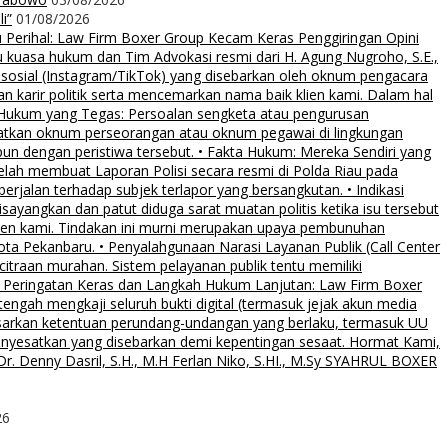
i”
01/08/2026
rihal: Law Firm Boxer Group Kecam Keras Penggiringan Opini
uasa hukum dan Tim Advokasi resmi dari H. Agung Nugroho, S.E.,
 sosial (Instagram/TikTok) yang disebarkan oleh oknum pengacara
an karir politik serta mencemarkan nama baik klien kami. Dalam hal
 Hukum yang Tegas: Persoalan sengketa atau pengurusan
ibatkan oknum perseorangan atau oknum pegawai di lingkungan
pun dengan peristiwa tersebut. • Fakta Hukum: Mereka Sendiri yang
elah membuat Laporan Polisi secara resmi di Polda Riau pada
rjalan terhadap subjek terlapor yang bersangkutan. • Indikasi
sayangkan dan patut diduga sarat muatan politis ketika isu tersebut
klien kami. Tindakan ini murni merupakan upaya pembunuhan
Kota Pekanbaru. • Penyalahgunaan Narasi Layanan Publik (Call Center
citraan murahan. Sistem pelayanan publik tentu memiliki
al. • Peringatan Keras dan Langkah Hukum Lanjutan: Law Firm Boxer
ngah mengkaji seluruh bukti digital (termasuk jejak akun media
asarkan ketentuan perundang-undangan yang berlaku, termasuk UU
menyesatkan yang disebarkan demi kepentingan sesaat. Hormat Kami,
. Denny Dasril, S.H., M.H Ferlan Niko, S.HI., M.Sy SYAHRUL BOXER
26