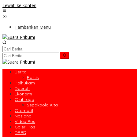
Lewati ke konten
Tambahkan Menu
Berita
Politik
Polhukam
Daerah
Ekonomi
Olahraga
Sepakbola Kita
Otomatif
Nasional
Video Pos
Galeri Pos
DPRD