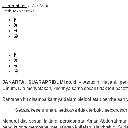
suarapribumi
27/05/2018
Sosbud
737 views
JAKARTA, SUARAPRIBUMI.co.id
– Asrudin Hatjani, pen
Umum. Dia menyatakan, kliennya sama sekali tidak terlibat at
Bantahan itu disampaikannya dalam pleidoi atau pembelaan yan
“Secara keseluruhan, terdakwa tidak terbukti secara sa
Menurut dia, sesuai fakta di persidangan Aman Abdurrahma
pengikutnya membantu perjuangan khilafah islamiyah di Suria