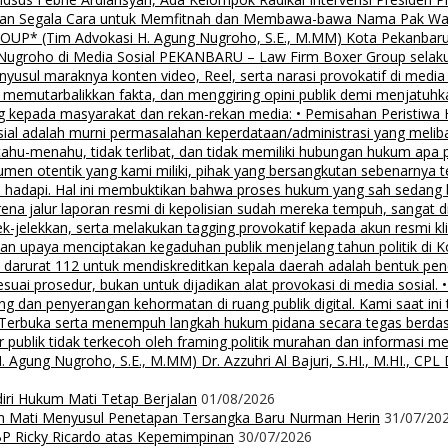
lalkan Segala Cara untuk Memfitnah dan Membawa-bawa Nama Pak Wal
 (Tim Advokasi H. Agung Nugroho, S.E., M.MM) Kota Pekanbaru Pe
groho di Media Sosial PEKANBARU – Law Firm Boxer Group selaku k
sul maraknya konten video, Reel, serta narasi provokatif di media
i, memutarbalikkan fakta, dan menggiring opini publik demi menjatuhk
g kepada masyarakat dan rekan-rekan media: • Pemisahan Peristiwa
osial adalah murni permasalahan keperdataan/administrasi yang mel
tahu-menahu, tidak terlibat, dan tidak memiliki hubungan hukum apa 
men otentik yang kami miliki, pihak yang bersangkutan sebenarnya t
 hadapi. Hal ini membuktikan bahwa proses hukum yang sah sedang be
ena jalur laporan resmi di kepolisian sudah mereka tempuh, sangat di
ek-jelekkan, serta melakukan tagging provokatif kepada akun resmi 
, dan upaya menciptakan kegaduhan publik menjelang tahun politik di 
n darurat 112 untuk mendiskreditkan kepala daerah adalah bentuk pen
 sesuai prosedur, bukan untuk dijadikan alat provokasi di media sosi
an penyerangan kehormatan di ruang publik digital. Kami saat ini te
i Terbuka serta menempuh langkah hukum pidana secara tegas berd
 publik tidak terkecoh oleh framing politik murahan dan informasi 
 Nugroho, S.E., M.MM) Dr. Azzuhri Al Bajuri, S.HI., M.HI., CPL Dr
diri Hukum Mati Tetap Berjalan
01/08/2026
m Mati Menyusul Penetapan Tersangka Baru Nurman Herin
31/07/20
P Ricky Ricardo atas Kepemimpinan
30/07/2026