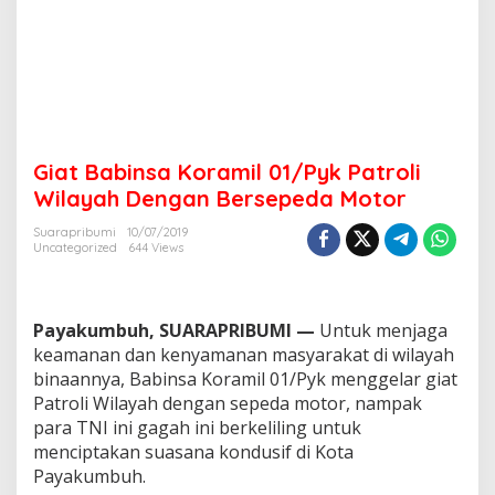
/
P
y
k
P
a
t
r
Giat Babinsa Koramil 01/Pyk Patroli
o
l
Wilayah Dengan Bersepeda Motor
i
W
Suarapribumi
10/07/2019
Uncategorized
644 Views
i
l
a
y
Payakumbuh, SUARAPRIBUMI —
Untuk menjaga
a
h
keamanan dan kenyamanan masyarakat di wilayah
D
binaannya, Babinsa Koramil 01/Pyk menggelar giat
e
Patroli Wilayah dengan sepeda motor, nampak
n
para TNI ini gagah ini berkeliling untuk
g
menciptakan suasana kondusif di Kota
a
n
Payakumbuh.
B