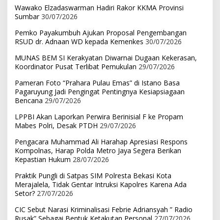
Wawako Elzadaswarman Hadiri Rakor KKMA Provinsi
Sumbar
30/07/2026
Pemko Payakumbuh Ajukan Proposal Pengembangan
RSUD dr. Adnaan WD kepada Kemenkes
30/07/2026
MUNAS BEM SI Kerakyatan Diwarnai Dugaan Kekerasan,
Koordinator Pusat Terlibat Pemukulan
29/07/2026
Pameran Foto “Prahara Pulau Emas” di Istano Basa
Pagaruyung Jadi Pengingat Pentingnya Kesiapsiagaan
Bencana
29/07/2026
LPPBI Akan Laporkan Perwira Berinisial F ke Propam
Mabes Polri, Desak PTDH
29/07/2026
Pengacara Muhammad Ali Harahap Apresiasi Respons
Kompolnas, Harap Polda Metro Jaya Segera Berikan
Kepastian Hukum
28/07/2026
Praktik Pungli di Satpas SIM Polresta Bekasi Kota
Merajalela, Tidak Gentar Intruksi Kapolres Karena Ada
Setor?
27/07/2026
CIC Sebut Narasi Kriminalisasi Febrie Adriansyah ” Radio
Rusak” Sebagai Bentuk Ketakutan Personal
27/07/2026