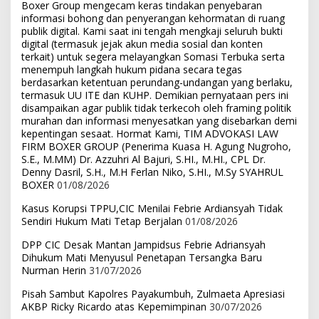
Boxer Group mengecam keras tindakan penyebaran
informasi bohong dan penyerangan kehormatan di ruang
publik digital. Kami saat ini tengah mengkaji seluruh bukti
digital (termasuk jejak akun media sosial dan konten
terkait) untuk segera melayangkan Somasi Terbuka serta
menempuh langkah hukum pidana secara tegas
berdasarkan ketentuan perundang-undangan yang berlaku,
termasuk UU ITE dan KUHP. Demikian pernyataan pers ini
disampaikan agar publik tidak terkecoh oleh framing politik
murahan dan informasi menyesatkan yang disebarkan demi
kepentingan sesaat. Hormat Kami, TIM ADVOKASI LAW
FIRM BOXER GROUP (Penerima Kuasa H. Agung Nugroho,
S.E., M.MM) Dr. Azzuhri Al Bajuri, S.HI., M.HI., CPL Dr.
Denny Dasril, S.H., M.H Ferlan Niko, S.HI., M.Sy SYAHRUL
BOXER
01/08/2026
Kasus Korupsi TPPU,CIC Menilai Febrie Ardiansyah Tidak
Sendiri Hukum Mati Tetap Berjalan
01/08/2026
DPP CIC Desak Mantan Jampidsus Febrie Adriansyah
Dihukum Mati Menyusul Penetapan Tersangka Baru
Nurman Herin
31/07/2026
Pisah Sambut Kapolres Payakumbuh, Zulmaeta Apresiasi
AKBP Ricky Ricardo atas Kepemimpinan
30/07/2026