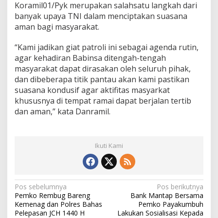
Koramil01/Pyk merupakan salahsatu langkah dari
banyak upaya TNI dalam menciptakan suasana
aman bagi masyarakat.
“Kami jadikan giat patroli ini sebagai agenda rutin,
agar kehadiran Babinsa ditengah-tengah
masyarakat dapat dirasakan oleh seluruh pihak,
dan dibeberapa titik pantau akan kami pastikan
suasana kondusif agar aktifitas masyarkat
khususnya di tempat ramai dapat berjalan tertib
dan aman,” kata Danramil.
Ikuti Kami
N
Pos sebelumnya
Pos berikutnya
Pemko Rembug Bareng
Bank Mantap Bersama
a
Kemenag dan Polres Bahas
Pemko Payakumbuh
v
Pelepasan JCH 1440 H
Lakukan Sosialisasi Kepada