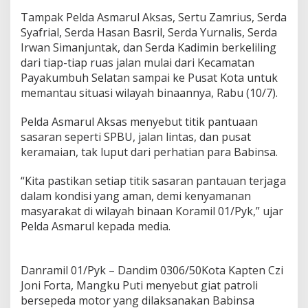
e
Tampak Pelda Asmarul Aksas, Sertu Zamrius, Serda
r
Syafrial, Serda Hasan Basril, Serda Yurnalis, Serda
s
Irwan Simanjuntak, dan Serda Kadimin berkeliling
e
p
dari tiap-tiap ruas jalan mulai dari Kecamatan
e
Payakumbuh Selatan sampai ke Pusat Kota untuk
d
memantau situasi wilayah binaannya, Rabu (10/7).
a
M
Pelda Asmarul Aksas menyebut titik pantuaan
o
t
sasaran seperti SPBU, jalan lintas, dan pusat
o
keramaian, tak luput dari perhatian para Babinsa.
r
“Kita pastikan setiap titik sasaran pantauan terjaga
dalam kondisi yang aman, demi kenyamanan
masyarakat di wilayah binaan Koramil 01/Pyk,” ujar
Pelda Asmarul kepada media.
Danramil 01/Pyk – Dandim 0306/50Kota Kapten Czi
Joni Forta, Mangku Puti menyebut giat patroli
bersepeda motor yang dilaksanakan Babinsa