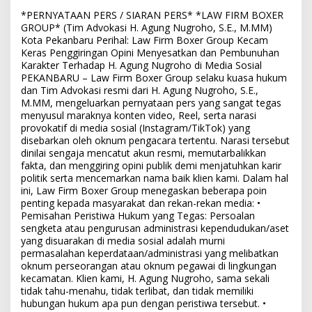
*PERNYATAAN PERS / SIARAN PERS* *LAW FIRM BOXER
GROUP* (Tim Advokasi H. Agung Nugroho, S.E., M.MM)
Kota Pekanbaru Perihal: Law Firm Boxer Group Kecam
Keras Penggiringan Opini Menyesatkan dan Pembunuhan
Karakter Terhadap H. Agung Nugroho di Media Sosial
PEKANBARU – Law Firm Boxer Group selaku kuasa hukum
dan Tim Advokasi resmi dari H. Agung Nugroho, S.E.,
M.MM, mengeluarkan pernyataan pers yang sangat tegas
menyusul maraknya konten video, Reel, serta narasi
provokatif di media sosial (Instagram/TikTok) yang
disebarkan oleh oknum pengacara tertentu. Narasi tersebut
dinilai sengaja mencatut akun resmi, memutarbalikkan
fakta, dan menggiring opini publik demi menjatuhkan karir
politik serta mencemarkan nama baik klien kami. Dalam hal
ini, Law Firm Boxer Group menegaskan beberapa poin
penting kepada masyarakat dan rekan-rekan media: •
Pemisahan Peristiwa Hukum yang Tegas: Persoalan
sengketa atau pengurusan administrasi kependudukan/aset
yang disuarakan di media sosial adalah murni
permasalahan keperdataan/administrasi yang melibatkan
oknum perseorangan atau oknum pegawai di lingkungan
kecamatan. Klien kami, H. Agung Nugroho, sama sekali
tidak tahu-menahu, tidak terlibat, dan tidak memiliki
hubungan hukum apa pun dengan peristiwa tersebut. •