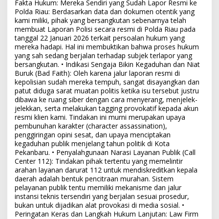
Fakta Hukum: Mereka Sendiri yang Sudah Lapor Resmi ke
Polda Riau: Berdasarkan data dan dokumen otentik yang
kami miliki, pihak yang bersangkutan sebenarnya telah
membuat Laporan Polisi secara resmi di Polda Riau pada
tanggal 22 Januari 2026 terkait persoalan hukum yang
mereka hadapi. Hal ini membuktikan bahwa proses hukum
yang sah sedang berjalan terhadap subjek terlapor yang
bersangkutan. • Indikasi Sengaja Bikin Kegaduhan dan Niat
Buruk (Bad Faith): Oleh karena jalur laporan resmi di
kepolisian sudah mereka tempuh, sangat disayangkan dan
patut diduga sarat muatan politis ketika isu tersebut justru
dibawa ke ruang siber dengan cara menyerang, menjelek-
jelekkan, serta melakukan tagging provokatif kepada akun
resmi klien kami. Tindakan ini murni merupakan upaya
pembunuhan karakter (character assassination),
penggiringan opini sesat, dan upaya menciptakan
kegaduhan publik menjelang tahun politik di Kota
Pekanbaru. • Penyalahgunaan Narasi Layanan Publik (Call
Center 112): Tindakan pihak tertentu yang memelintir
arahan layanan darurat 112 untuk mendiskreditkan kepala
daerah adalah bentuk pencitraan murahan. Sistem
pelayanan publik tentu memiliki mekanisme dan jalur
instansi teknis tersendiri yang berjalan sesuai prosedur,
bukan untuk dijadikan alat provokasi di media sosial. •
Peringatan Keras dan Langkah Hukum Lanjutan: Law Firm