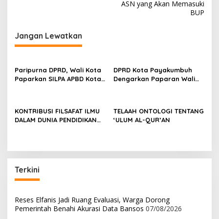
ASN yang Akan Memasuki
i
BUP
g
Jangan Lewatkan
a
s
i
Paripurna DPRD, Wali Kota
DPRD Kota Payakumbuh
p
Paparkan SILPA APBD Kota
Dengarkan Paparan Wali
Payakumbuh Tahun 2022
Kota Terkait Kinerja Tahun
o
Capai 77 M
2022
s
KONTRIBUSI FILSAFAT ILMU
TELAAH ONTOLOGI TENTANG
DALAM DUNIA PENDIDIKAN
‘ULUM AL-QUR’AN
DAN KEHIDUPAN MANUSIA
Terkini
Reses Elfanis Jadi Ruang Evaluasi, Warga Dorong
Pemerintah Benahi Akurasi Data Bansos
07/08/2026