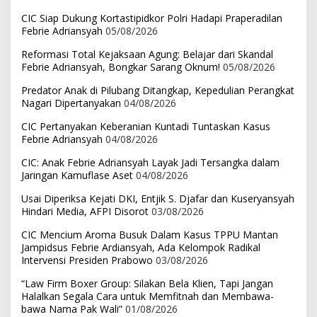
CIC Siap Dukung Kortastipidkor Polri Hadapi Praperadilan
Febrie Adriansyah
05/08/2026
Reformasi Total Kejaksaan Agung: Belajar dari Skandal
Febrie Adriansyah, Bongkar Sarang Oknum!
05/08/2026
Predator Anak di Pilubang Ditangkap, Kepedulian Perangkat
Nagari Dipertanyakan
04/08/2026
CIC Pertanyakan Keberanian Kuntadi Tuntaskan Kasus
Febrie Adriansyah
04/08/2026
CIC: Anak Febrie Adriansyah Layak Jadi Tersangka dalam
Jaringan Kamuflase Aset
04/08/2026
Usai Diperiksa Kejati DKI, Entjik S. Djafar dan Kuseryansyah
Hindari Media, AFPI Disorot
03/08/2026
CIC Mencium Aroma Busuk Dalam Kasus TPPU Mantan
Jampidsus Febrie Ardiansyah, Ada Kelompok Radikal
Intervensi Presiden Prabowo
03/08/2026
“Law Firm Boxer Group: Silakan Bela Klien, Tapi Jangan
Halalkan Segala Cara untuk Memfitnah dan Membawa-
bawa Nama Pak Wali”
01/08/2026