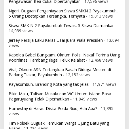
Pengawasan Bea Cukai Dipertanyakan
- 17,596 views
Ngeri, Dugaan Penganiayaan Siswa SMKN 2 Payakumbuh,
5 Orang Ditetapkan Tersangka, Ternyata
- 15,013 views
Siswa SMK N 2 Payakumbuh Tewas, 5 Siswa Diamankan
-
14,039 views
Jersey Persija Laku Keras Usai Juara Piala Presiden
- 13,094
views
Kapolda Babel Bungkam, Oknum Polisi ‘Nakal’ Terima Uang
Koordinasi Tambang Ilegal Teluk Kelabat
- 12,468 views
Viral, Oknum ASN Tertangkap Basah Diduga Mesum di
Padang Tiakar, Payakumbuh
- 12,152 views
Payakumbuh, Branding Kota yang tak Jelas
- 11,971 views
Bikin Malu, Tulisan Musala dan WC Umum Istano Basa
Pagaruyuang Tidak Diperhatikan
- 11,849 views
Homestay di Harau Disita Polda Riau, Ada Apa?
- 11,395
views
Tim Polsek Guguak Temukan Warga Ujung Batu yang
Hilang
- 11,234 views