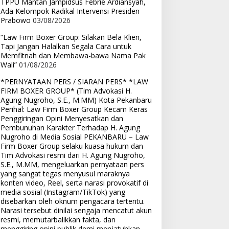
TPPU Mantan Jampidsus Febrie Ardiansyah,
Ada Kelompok Radikal Intervensi Presiden
Prabowo
03/08/2026
“Law Firm Boxer Group: Silakan Bela Klien,
Tapi Jangan Halalkan Segala Cara untuk
Memfitnah dan Membawa-bawa Nama Pak
Wali”
01/08/2026
*PERNYATAAN PERS / SIARAN PERS* *LAW
FIRM BOXER GROUP* (Tim Advokasi H.
Agung Nugroho, S.E., M.MM) Kota Pekanbaru
Perihal: Law Firm Boxer Group Kecam Keras
Penggiringan Opini Menyesatkan dan
Pembunuhan Karakter Terhadap H. Agung
Nugroho di Media Sosial PEKANBARU – Law
Firm Boxer Group selaku kuasa hukum dan
Tim Advokasi resmi dari H. Agung Nugroho,
S.E., M.MM, mengeluarkan pernyataan pers
yang sangat tegas menyusul maraknya
konten video, Reel, serta narasi provokatif di
media sosial (Instagram/TikTok) yang
disebarkan oleh oknum pengacara tertentu.
Narasi tersebut dinilai sengaja mencatut akun
resmi, memutarbalikkan fakta, dan
menggiring opini publik demi menjatuhkan