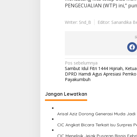
PENGECUALIAN (WTP) ini,” pun
Writer: Snd_B
Editor: Sanandika Be
I
N
Pos sebelumnya
Sambut Idul Fitri 1444 Hijiriah, Ketua
a
DPRD Hamdi Agus Apresiasi Pemko
v
Payakumbuh
i
Jangan Lewatkan
g
a
s
Arisal Aziz Dorong Generasi Muda Jadi
i
CIC Angkat Bicara Terkait Isu Surpres P
p
CIC Menelisik Jejak Pusaran Bisnis Feb