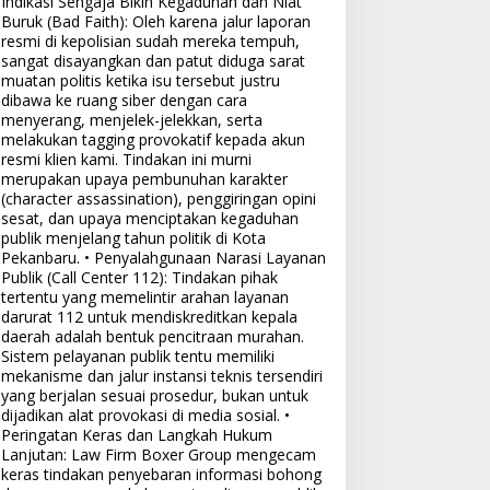
Indikasi Sengaja Bikin Kegaduhan dan Niat
Buruk (Bad Faith): Oleh karena jalur laporan
resmi di kepolisian sudah mereka tempuh,
sangat disayangkan dan patut diduga sarat
muatan politis ketika isu tersebut justru
dibawa ke ruang siber dengan cara
menyerang, menjelek-jelekkan, serta
melakukan tagging provokatif kepada akun
resmi klien kami. Tindakan ini murni
merupakan upaya pembunuhan karakter
(character assassination), penggiringan opini
sesat, dan upaya menciptakan kegaduhan
publik menjelang tahun politik di Kota
Pekanbaru. • Penyalahgunaan Narasi Layanan
Publik (Call Center 112): Tindakan pihak
tertentu yang memelintir arahan layanan
darurat 112 untuk mendiskreditkan kepala
daerah adalah bentuk pencitraan murahan.
Sistem pelayanan publik tentu memiliki
mekanisme dan jalur instansi teknis tersendiri
yang berjalan sesuai prosedur, bukan untuk
dijadikan alat provokasi di media sosial. •
Peringatan Keras dan Langkah Hukum
Lanjutan: Law Firm Boxer Group mengecam
keras tindakan penyebaran informasi bohong