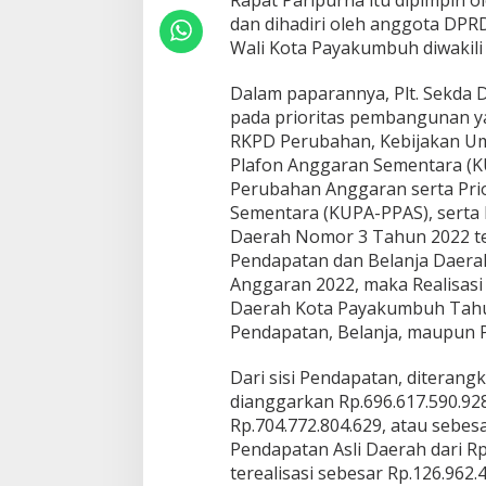
Rapat Paripurna itu dipimpin 
a
dan dihadiri oleh anggota DPRD
P
Wali Kota Payakumbuh diwakili o
a
p
a
Dalam paparannya, Plt. Sekda
r
pada prioritas pembangunan y
k
RKPD Perubahan, Kebijakan Um
a
Plafon Anggaran Sementara (
n
S
Perubahan Anggaran serta Prio
I
Sementara (KUPA-PPAS), serta
L
Daerah Nomor 3 Tahun 2022 t
P
Pendapatan dan Belanja Daer
A
Anggaran 2022, maka Realisas
A
P
Daerah Kota Payakumbuh Tahu
B
Pendapatan, Belanja, maupun 
D
K
Dari sisi Pendapatan, diteran
o
dianggarkan Rp.696.617.590.928,
t
a
Rp.704.772.804.629, atau sebe
P
Pendapatan Asli Daerah dari Rp
a
terealisasi sebesar Rp.126.962.
y