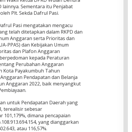
oleh Wakil Ketua DPRD Wulan Denura
 lainnya. Sementara itu Penjabat
leh Plt. Sekda Dafrul Pasi.
 Dafrul Pasi mengatakan mengacu
ang telah ditetapkan dalam RKPD dan
um Anggaran serta Prioritas dan
KUA-PPAS) dan Kebijakan Umum
ritas dan Plafon Anggaran
 berpedoman kepada Peraturan
entang Perubahan Anggaran
ah Kota Payakumbuh Tahun
i Anggaran Pendapatan dan Belanja
n Anggaran 2022, baik menyangkut
Pembiayaan.
gkan untuk Pendapatan Daerah yang
 terealisir sebesar
sar 101,179%, dimana pencapaian
.108.913.694.154, yang dianggarkan
402.643, atau 116,57%.