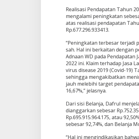
a
Realisasi Pendapatan Tahun 20
k
u
mengalami peningkatan sebesar 
m
atas realisasi pendapatan Tah
b
Rp.677.296.933413.
u
h
“Peningkatan terbesar terjadi 
T
a
sah. Hal ini berkaitan denga
h
Adnaan WD pada Pendapatan J
u
2022 ini. Klaim terhadap Jasa
n
virus disease 2019 (Covid-19) 
2
0
sehingga mengakibatkan menin
2
jauh melebihi target pendapat
2
16,67%,” jelasnya.
C
a
Dari sisi Belanja, Dafrul menj
p
a
dianggarkan sebesar Rp.752.356
i
Rp.695.915.964.175, atau 92,50%
7
sebesar 92,74%, dan Belanja Mo
7
M
“Hal ini mengindikasikan bah