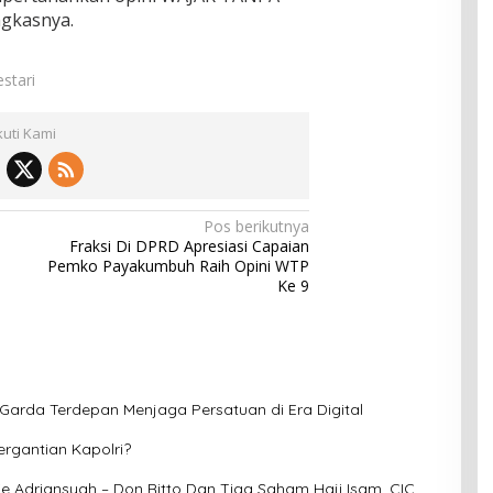
gkasnya.
stari
kuti Kami
Pos berikutnya
Fraksi Di DPRD Apresiasi Capaian
Pemko Payakumbuh Raih Opini WTP
Ke 9
 Garda Terdepan Menjaga Persatuan di Era Digital
ergantian Kapolri?
rie Adriansyah – Don Ritto Dan Tiga Saham Haji Isam, CIC