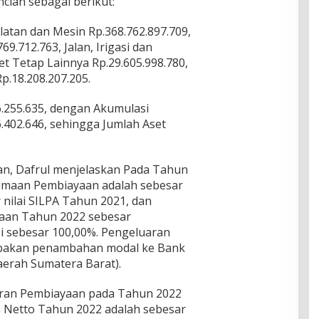
ncian sebagai berikut:
latan dan Mesin Rp.368.762.897.709,
.712.763, Jalan, Irigasi dan
et Tetap Lainnya Rp.29.605.998.780,
p.18.208.207.205.
6.255.635, dengan Akumulasi
.402.646, sehingga Jumlah Aset
yaan, Dafrul menjelaskan Pada Tahun
rimaan Pembiayaan adalah sebesar
 nilai SILPA Tahun 2021, dan
yaan Tahun 2022 sebesar
asi sebesar 100,00%. Pengeluaran
pakan penambahan modal ke Bank
erah Sumatera Barat).
aran Pembiayaan pada Tahun 2022
n Netto Tahun 2022 adalah sebesar