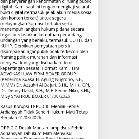
dan penyerangan kehormatan di ruang publik
digital. Kami saat ini tengah mengkaji seluruh
bukti digital (termasuk jejak akun media sosial
dan konten terkait) untuk segera
melayangkan Somasi Terbuka serta
menempuh langkah hukum pidana secara
tegas berdasarkan ketentuan perundang-
undangan yang berlaku, termasuk UU ITE dan
KUHP. Demikian pernyataan pers ini
disampaikan agar publik tidak terkecoh oleh
framing politik murahan dan informasi
menyesatkan yang disebarkan demi
kepentingan sesaat. Hormat Kami, TIM
ADVOKASI LAW FIRM BOXER GROUP
(Penerima Kuasa H. Agung Nugroho, S.E.,
M.MM) Dr. Azzuhri Al Bajuri, S.HI., M.HI., CPL
Dr. Denny Dasril, S.H., M.H Ferlan Niko, S.HI.,
M.Sy SYAHRUL BOXER
01/08/2026
Kasus Korupsi TPPU,CIC Menilai Febrie
Ardiansyah Tidak Sendiri Hukum Mati Tetap
Berjalan
01/08/2026
DPP CIC Desak Mantan Jampidsus Febrie
Adriansyah Dihukum Mati Menyusul
Penetapan Tersangka Baru Nurman Herin