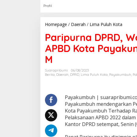
Profil
Homepage
/
Daerah
/
Lima Puluh Kota
P
a
Paripurna DPRD, Wa
r
i
APBD Kota Payakum
p
u
M
r
n
a
Suarapribumi
06/08/2023
D
Berita
,
Daerah
,
DPRD
,
Lima Puluh Kota
,
Payakumbuh
,
Pol
P
R
D
,
Payakumbuh | suarapribumi.co.i
W
Payakumbuh mendengarkan Pen
a
Kota Payakumbuh Terhadap R
l
Pelaksanaan APBD 2022 dalam r
i
K
Kantor DPRD setempat, Senin (
o
t