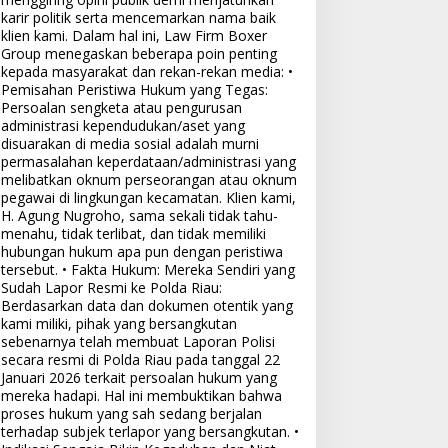
karir politik serta mencemarkan nama baik
klien kami. Dalam hal ini, Law Firm Boxer
Group menegaskan beberapa poin penting
kepada masyarakat dan rekan-rekan media: •
Pemisahan Peristiwa Hukum yang Tegas:
Persoalan sengketa atau pengurusan
administrasi kependudukan/aset yang
disuarakan di media sosial adalah murni
permasalahan keperdataan/administrasi yang
melibatkan oknum perseorangan atau oknum
pegawai di lingkungan kecamatan. Klien kami,
H. Agung Nugroho, sama sekali tidak tahu-
menahu, tidak terlibat, dan tidak memiliki
hubungan hukum apa pun dengan peristiwa
tersebut. • Fakta Hukum: Mereka Sendiri yang
Sudah Lapor Resmi ke Polda Riau:
Berdasarkan data dan dokumen otentik yang
kami miliki, pihak yang bersangkutan
sebenarnya telah membuat Laporan Polisi
secara resmi di Polda Riau pada tanggal 22
Januari 2026 terkait persoalan hukum yang
mereka hadapi. Hal ini membuktikan bahwa
proses hukum yang sah sedang berjalan
terhadap subjek terlapor yang bersangkutan. •