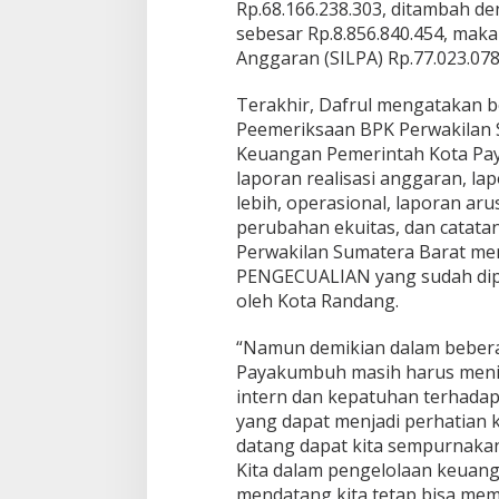
Rp.68.166.238.303, ditambah d
sebesar Rp.8.856.840.454, maka
Anggaran (SILPA) Rp.77.023.078
Terakhir, Dafrul mengatakan b
Peemeriksaan BPK Perwakilan 
Keuangan Pemerintah Kota Pa
laporan realisasi anggaran, l
lebih, operasional, laporan aru
perubahan ekuitas, dan catata
Perwakilan Sumatera Barat m
PENGECUALIAN yang sudah diper
oleh Kota Randang.
“Namun demikian dalam bebera
Payakumbuh masih harus meni
intern dan kepatuhan terhada
yang dapat menjadi perhatian 
datang dapat kita sempurnakan
Kita dalam pengelolaan keuan
mendatang kita tetap bisa m