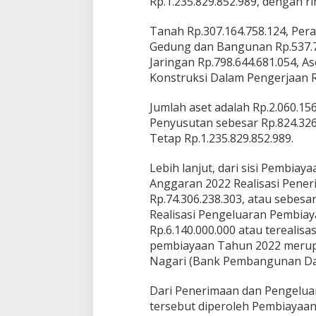
Rp.1.235.829.852.989, dengan ri
Tanah Rp.307.164.758.124, Pera
Gedung dan Bangunan Rp.537.769
Jaringan Rp.798.644.681.054, As
Konstruksi Dalam Pengerjaan R
Jumlah aset adalah Rp.2.060.15
Penyusutan sebesar Rp.824.326
Tetap Rp.1.235.829.852.989.
Lebih lanjut, dari sisi Pembia
Anggaran 2022 Realisasi Pene
Rp.74.306.238.303, atau sebesar
Realisasi Pengeluaran Pembia
Rp.6.140.000.000 atau terealis
pembiayaan Tahun 2022 meru
Nagari (Bank Pembangunan Da
Dari Penerimaan dan Pengelu
tersebut diperoleh Pembiayaa