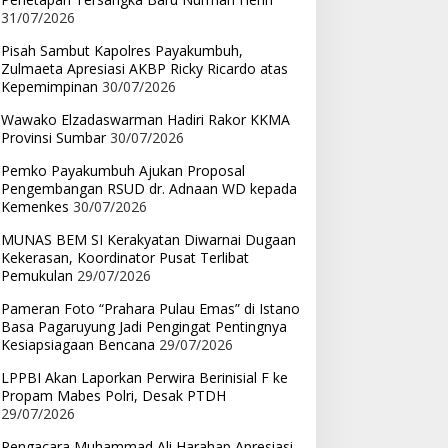
31/07/2026
Pisah Sambut Kapolres Payakumbuh,
Zulmaeta Apresiasi AKBP Ricky Ricardo atas
Kepemimpinan
30/07/2026
Wawako Elzadaswarman Hadiri Rakor KKMA
Provinsi Sumbar
30/07/2026
Pemko Payakumbuh Ajukan Proposal
Pengembangan RSUD dr. Adnaan WD kepada
Kemenkes
30/07/2026
MUNAS BEM SI Kerakyatan Diwarnai Dugaan
Kekerasan, Koordinator Pusat Terlibat
Pemukulan
29/07/2026
Pameran Foto “Prahara Pulau Emas” di Istano
Basa Pagaruyung Jadi Pengingat Pentingnya
Kesiapsiagaan Bencana
29/07/2026
LPPBI Akan Laporkan Perwira Berinisial F ke
Propam Mabes Polri, Desak PTDH
29/07/2026
Pengacara Muhammad Ali Harahap Apresiasi