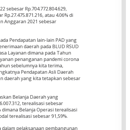
22 sebesar Rp.704.772.804.629,
Rp.27.475.871.216, atau 4.06% di
un Anggaran 2021 sebesar
pada Pendapatan lain-lain PAD yang
n penerimaan daerah pada BLUD RSUD
asa Layanan dimana pada Tahun
 Layanan penanganan pandemi corona
Tahun sebelumnya kita terima,
gkatnya Pendapatan Asli Daerah
an daerah yang kita tetapkan sebesar
elaskan Belanja Daerah yang
.007.312, terealisasi sebesar
 dimana Belanja Operasi terealisasi
dal terealisasi sebesar 91,59%.
wa dalam pelaksanaan pembangunan