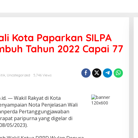
li Kota Paparkan SILPA
buh Tahun 2022 Capai 77
itik
,
Uncategorized
5,746 Views
d. — Wakil Rakyat di Kota
yampaian Nota Penjelasan Wali
anperda Pertanggungjawaban
apat paripurna yang digelar di
08/05/2023).