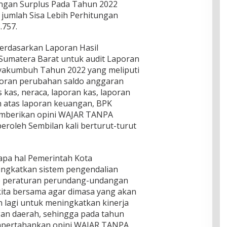
engan Surplus Pada Tahun 2022
 jumlah Sisa Lebih Perhitungan
.757.
erdasarkan Laporan Hasil
Sumatera Barat untuk audit Laporan
yakumbuh Tahun 2022 yang meliputi
aporan perubahan saldo anggaran
s kas, neraca, laporan kas, laporan
n atas laporan keuangan, BPK
emberikan opini WAJAR TANPA
oleh Sembilan kali berturut-turut
pa hal Pemerintah Kota
ngkatkan sistem pengendalian
p peraturan perundang-undangan
kita bersama agar dimasa yang akan
 lagi untuk meningkatkan kinerja
gan daerah, sehingga pada tahun
empertahankan opini WAJAR TANPA