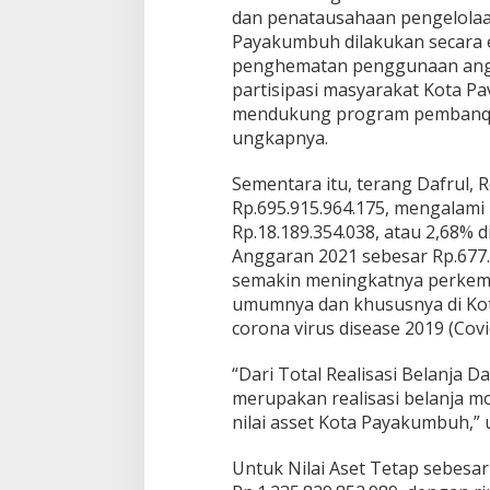
dan penatausahaan pengelolaa
Payakumbuh dilakukan secara ef
penghematan penggunaan angg
partisipasi masyarakat Kota P
mendukung program pembanq
ungkapnya.
Sementara itu, terang Dafrul, 
Rp.695.915.964.175, mengalami
Rp.18.189.354.038, atau 2,68% d
Anggaran 2021 sebesar Rp.677.7
semakin meningkatnya perkem
umumnya dan khususnya di Ko
corona virus disease 2019 (Covi
“Dari Total Realisasi Belanja D
merupakan realisasi belanja 
nilai asset Kota Payakumbuh,” 
Untuk Nilai Aset Tetap sebesar