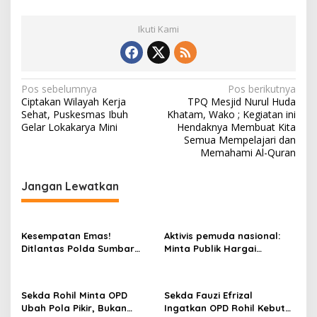
Ikuti Kami
N
Pos sebelumnya
Pos berikutnya
Ciptakan Wilayah Kerja
TPQ Mesjid Nurul Huda
a
Sehat, Puskesmas Ibuh
Khatam, Wako ; Kegiatan ini
v
Gelar Lokakarya Mini
Hendaknya Membuat Kita
Semua Mempelajari dan
i
Memahami Al-Quran
g
Jangan Lewatkan
a
s
i
Kesempatan Emas!
Aktivis pemuda nasional:
p
Ditlantas Polda Sumbar
Minta Publik Hargai
Ajak Masyarakat
Permintaan Maaf Parisman
o
Manfaatkan Program
Ihwan, Fokus pada Kinerja
s
Pemutihan PKB 2026
DPRD Riau
Sekda Rohil Minta OPD
Sekda Fauzi Efrizal
Ubah Pola Pikir, Bukan
Ingatkan OPD Rohil Kebut