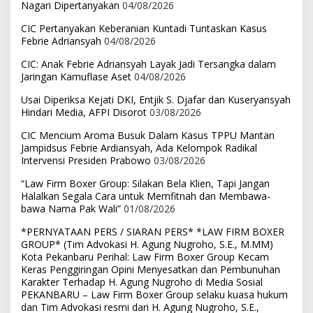
Nagari Dipertanyakan
04/08/2026
CIC Pertanyakan Keberanian Kuntadi Tuntaskan Kasus
Febrie Adriansyah
04/08/2026
CIC: Anak Febrie Adriansyah Layak Jadi Tersangka dalam
Jaringan Kamuflase Aset
04/08/2026
Usai Diperiksa Kejati DKI, Entjik S. Djafar dan Kuseryansyah
Hindari Media, AFPI Disorot
03/08/2026
CIC Mencium Aroma Busuk Dalam Kasus TPPU Mantan
Jampidsus Febrie Ardiansyah, Ada Kelompok Radikal
Intervensi Presiden Prabowo
03/08/2026
“Law Firm Boxer Group: Silakan Bela Klien, Tapi Jangan
Halalkan Segala Cara untuk Memfitnah dan Membawa-
bawa Nama Pak Wali”
01/08/2026
*PERNYATAAN PERS / SIARAN PERS* *LAW FIRM BOXER
GROUP* (Tim Advokasi H. Agung Nugroho, S.E., M.MM)
Kota Pekanbaru Perihal: Law Firm Boxer Group Kecam
Keras Penggiringan Opini Menyesatkan dan Pembunuhan
Karakter Terhadap H. Agung Nugroho di Media Sosial
PEKANBARU – Law Firm Boxer Group selaku kuasa hukum
dan Tim Advokasi resmi dari H. Agung Nugroho, S.E.,