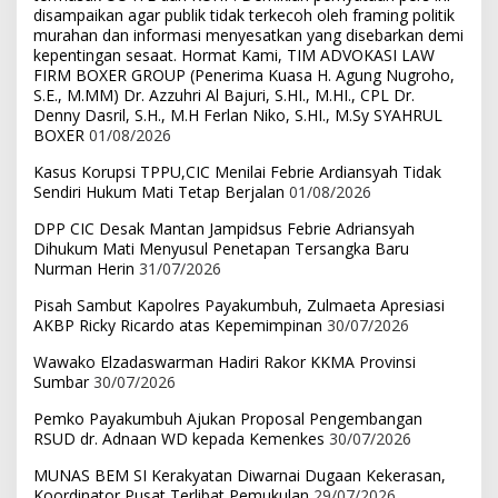
disampaikan agar publik tidak terkecoh oleh framing politik
murahan dan informasi menyesatkan yang disebarkan demi
kepentingan sesaat. Hormat Kami, TIM ADVOKASI LAW
FIRM BOXER GROUP (Penerima Kuasa H. Agung Nugroho,
S.E., M.MM) Dr. Azzuhri Al Bajuri, S.HI., M.HI., CPL Dr.
Denny Dasril, S.H., M.H Ferlan Niko, S.HI., M.Sy SYAHRUL
BOXER
01/08/2026
Kasus Korupsi TPPU,CIC Menilai Febrie Ardiansyah Tidak
Sendiri Hukum Mati Tetap Berjalan
01/08/2026
DPP CIC Desak Mantan Jampidsus Febrie Adriansyah
Dihukum Mati Menyusul Penetapan Tersangka Baru
Nurman Herin
31/07/2026
Pisah Sambut Kapolres Payakumbuh, Zulmaeta Apresiasi
AKBP Ricky Ricardo atas Kepemimpinan
30/07/2026
Wawako Elzadaswarman Hadiri Rakor KKMA Provinsi
Sumbar
30/07/2026
Pemko Payakumbuh Ajukan Proposal Pengembangan
RSUD dr. Adnaan WD kepada Kemenkes
30/07/2026
MUNAS BEM SI Kerakyatan Diwarnai Dugaan Kekerasan,
Koordinator Pusat Terlibat Pemukulan
29/07/2026