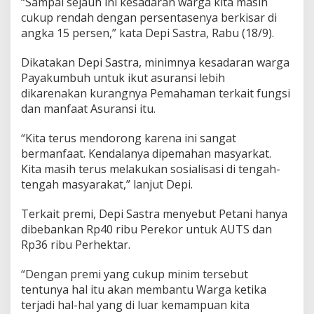
“Sampai sejauh ini kesadaran warga kita masih
r
cukup rendah dengan persentasenya berkisar di
a
angka 15 persen,” kata Depi Sastra, Rabu (18/9).
n
s
i
Dikatakan Depi Sastra, minimnya kesadaran warga
T
Payakumbuh untuk ikut asuransi lebih
e
dikarenakan kurangnya Pemahaman terkait fungsi
r
dan manfaat Asuransi itu.
n
a
k
“Kita terus mendorong karena ini sangat
bermanfaat. Kendalanya dipemahan masyarkat.
Kita masih terus melakukan sosialisasi di tengah-
tengah masyarakat,” lanjut Depi.
Terkait premi, Depi Sastra menyebut Petani hanya
dibebankan Rp40 ribu Perekor untuk AUTS dan
Rp36 ribu Perhektar.
“Dengan premi yang cukup minim tersebut
tentunya hal itu akan membantu Warga ketika
terjadi hal-hal yang di luar kemampuan kita