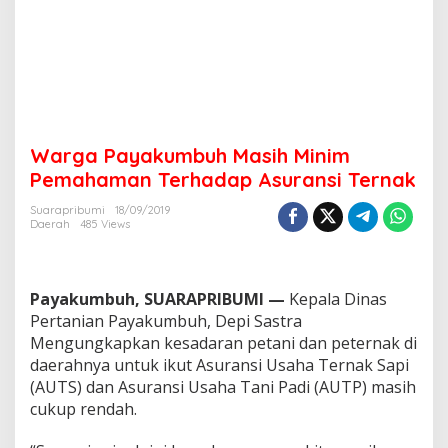
M
i
n
i
m
P
e
m
Warga Payakumbuh Masih Minim
a
h
Pemahaman Terhadap Asuransi Ternak
a
m
Suarapribumi
18/09/2019
Daerah
485 Views
a
n
T
e
Payakumbuh, SUARAPRIBUMI —
Kepala Dinas
r
h
Pertanian Payakumbuh, Depi Sastra
a
Mengungkapkan kesadaran petani dan peternak di
d
daerahnya untuk ikut Asuransi Usaha Ternak Sapi
a
(AUTS) dan Asuransi Usaha Tani Padi (AUTP) masih
p
cukup rendah.
A
s
u