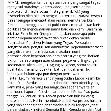
M.MM, mengeluarkan pernyataan pers yang sangat tegas
menyusul maraknya konten video, Reel, serta narasi
provokatif di media sosial (Instagram/TikTok) yang
disebarkan oleh oknum pengacara tertentu. Narasi tersebut
dinilai sengaja mencatut akun resmi, memutarbalikkan
fakta, dan menggiring opini publik demi menjatuhkan karir
politik serta mencemarkan nama baik klien kami. Dalam hal
ini, Law Firm Boxer Group menegaskan beberapa poin
penting kepada masyarakat dan rekan-rekan media: •
Pemisahan Peristiwa Hukum yang Tegas: Persoalan
sengketa atau pengurusan administrasi kependudukan/aset
yang disuarakan di media sosial adalah murni
permasalahan keperdataan/administrasi yang melibatkan
oknum perseorangan atau oknum pegawai di lingkungan
kecamatan. Klien kami, H. Agung Nugroho, sama sekali
tidak tahu-menahu, tidak terlibat, dan tidak memiliki
hubungan hukum apa pun dengan peristiwa tersebut. •
Fakta Hukum: Mereka Sendiri yang Sudah Lapor Resmi ke
Polda Riau: Berdasarkan data dan dokumen otentik yang
kami miliki, pihak yang bersangkutan sebenarnya telah
membuat Laporan Polisi secara resmi di Polda Riau pada
tanggal 22 Januari 2026 terkait persoalan hukum yang
mereka hadapi. Hal ini membuktikan bahwa proses hukum
yang sah sedang berjalan terhadap subjek terlapor yang
bersangkutan. • Indikasi Sengaja Bikin Kegaduhan dan Niat