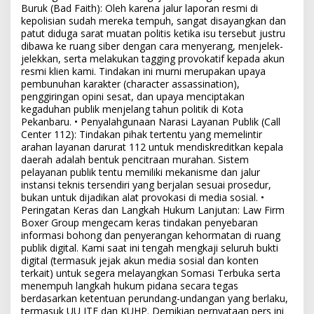
Buruk (Bad Faith): Oleh karena jalur laporan resmi di
kepolisian sudah mereka tempuh, sangat disayangkan dan
patut diduga sarat muatan politis ketika isu tersebut justru
dibawa ke ruang siber dengan cara menyerang, menjelek-
jelekkan, serta melakukan tagging provokatif kepada akun
resmi klien kami. Tindakan ini murni merupakan upaya
pembunuhan karakter (character assassination),
penggiringan opini sesat, dan upaya menciptakan
kegaduhan publik menjelang tahun politik di Kota
Pekanbaru. • Penyalahgunaan Narasi Layanan Publik (Call
Center 112): Tindakan pihak tertentu yang memelintir
arahan layanan darurat 112 untuk mendiskreditkan kepala
daerah adalah bentuk pencitraan murahan. Sistem
pelayanan publik tentu memiliki mekanisme dan jalur
instansi teknis tersendiri yang berjalan sesuai prosedur,
bukan untuk dijadikan alat provokasi di media sosial. •
Peringatan Keras dan Langkah Hukum Lanjutan: Law Firm
Boxer Group mengecam keras tindakan penyebaran
informasi bohong dan penyerangan kehormatan di ruang
publik digital. Kami saat ini tengah mengkaji seluruh bukti
digital (termasuk jejak akun media sosial dan konten
terkait) untuk segera melayangkan Somasi Terbuka serta
menempuh langkah hukum pidana secara tegas
berdasarkan ketentuan perundang-undangan yang berlaku,
termasuk UU ITE dan KUHP. Demikian pernyataan pers ini