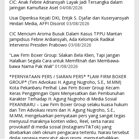
CIC: Anak Febrie Adriansyah Layak Jadi Tersangka dalam
Jaringan Kamuflase Aset
04/08/2026
Usai Diperiksa Kejati DKI, Entjik S. Djafar dan Kuseryansyah
Hindari Media, AFPI Disorot
03/08/2026
CIC Mencium Aroma Busuk Dalam Kasus TPPU Mantan
Jampidsus Febrie Ardiansyah, Ada Kelompok Radikal
Intervensi Presiden Prabowo
03/08/2026
“Law Firm Boxer Group: Silakan Bela Klien, Tapi Jangan
Halalkan Segala Cara untuk Memfitnah dan Membawa-
bawa Nama Pak Wali”
01/08/2026
*PERNYATAAN PERS / SIARAN PERS* *LAW FIRM BOXER
GROUP* (Tim Advokasi H. Agung Nugroho, S.E., M.MM)
Kota Pekanbaru Perihal: Law Firm Boxer Group Kecam
Keras Penggiringan Opini Menyesatkan dan Pembunuhan
Karakter Terhadap H. Agung Nugroho di Media Sosial
PEKANBARU – Law Firm Boxer Group selaku kuasa hukum
dan Tim Advokasi resmi dari H. Agung Nugroho, S.E.,
M.MM, mengeluarkan pernyataan pers yang sangat tegas
menyusul maraknya konten video, Reel, serta narasi
provokatif di media sosial (Instagram/TikTok) yang
disebarkan oleh oknum pengacara tertentu. Narasi tersebut
dinilai sengaja mencatut akun resmi, memutarbalikkan