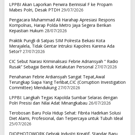
LPPBI Akan Laporkan Perwira Berinisial F ke Propam
Mabes Polri, Desak PTDH
29/07/2026
Pengacara Muhammad Ali Harahap Apresiasi Respons
Kompolnas, Harap Polda Metro Jaya Segera Berikan
Kepastian Hukum
28/07/2026
Praktik Pungli di Satpas SIM Polresta Bekasi Kota
Merajalela, Tidak Gentar Intruksi Kapolres Karena Ada
Setor?
27/07/2026
CIC Sebut Narasi Kriminalisasi Febrie Adriansyah ” Radio
Rusak” Sebagai Bentuk Ketakutan Personal
27/07/2026
Penahanan Febrie Ardiansyah Sangat Tepat,Awal
Terungkap Siapa Yang Terlibat,CIC (Corruption Investigation
Committee) Mendukung
27/07/2026
LPPBI: Langkah Tegas Kapolda Sumbar Selaras dengan
Polri Presisi dan Nilai Adat Minangkabau
26/07/2026
Terobosan Baru Pola Hidup Sehat: Fibréa Hadirkan Solusi
Diet Alami, Profesional, dan Terpercaya untuk Tubuh Ideal
25/07/2026
DIOPHOTOWORK Gebrak Industri Kreatif, Standar Baru