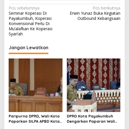
N
Pos sebelumnya
Pos berikutnya
Seminar Koperasi Di
Erwin Yunaz Buka Kegiatan
a
Payakumbuh, Koperasi
Outbound Kebangsaan
v
Konvensional Perlu Di
Mu’alafkan Ke Koperasi
i
Syari’ah
g
Jangan Lewatkan
a
s
i
p
o
s
Paripurna DPRD, Wali Kota
DPRD Kota Payakumbuh
Paparkan SILPA APBD Kota
Dengarkan Paparan Wali
Payakumbuh Tahun 2022
Kota Terkait Kinerja Tahun