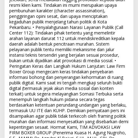
resmi klien kami. Tindakan ini murni merupakan upaya
pembunuhan karakter (character assassination),
penggiringan opini sesat, dan upaya menciptakan
kegaduhan publik menjelang tahun politik di Kota
Pekanbaru. • Penyalahgunaan Narasi Layanan Publik (Call
Center 112): Tindakan pihak tertentu yang memelintir
arahan layanan darurat 112 untuk mendiskreditkan kepala
daerah adalah bentuk pencitraan murahan. Sistem
pelayanan publik tentu memiliki mekanisme dan jalur
instansi teknis tersendiri yang berjalan sesuai prosedur,
bukan untuk dijadikan alat provokasi di media sosial. •
Peringatan Keras dan Langkah Hukum Lanjutan: Law Firm
Boxer Group mengecam keras tindakan penyebaran
informasi bohong dan penyerangan kehormatan di ruang
publik digital. Kami saat ini tengah mengkaji seluruh bukti
digital (termasuk jejak akun media sosial dan konten
terkait) untuk segera melayangkan Somasi Terbuka serta
menempuh langkah hukum pidana secara tegas
berdasarkan ketentuan perundang-undangan yang berlaku,
termasuk UU ITE dan KUHP. Demikian pernyataan pers ini
disampaikan agar publik tidak terkecoh oleh framing politik
murahan dan informasi menyesatkan yang disebarkan demi
kepentingan sesaat. Hormat Kami, TIM ADVOKASI LAW
FIRM BOXER GROUP (Penerima Kuasa H. Agung Nugroho,