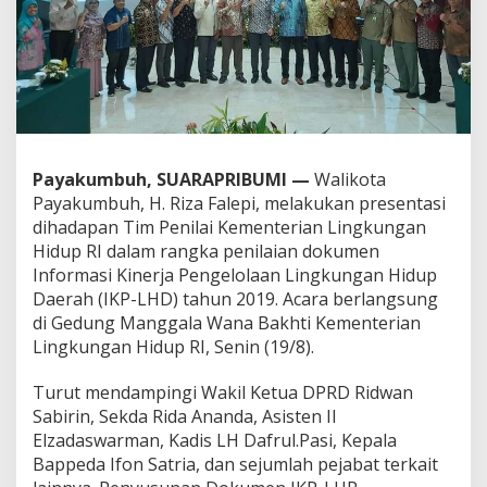
0
1
9
d
i
K
e
m
e
Payakumbuh, SUARAPRIBUMI —
Walikota
n
Payakumbuh, H. Riza Falepi, melakukan presentasi
t
dihadapan Tim Penilai Kementerian Lingkungan
r
Hidup RI dalam rangka penilaian dokumen
i
a
Informasi Kinerja Pengelolaan Lingkungan Hidup
n
Daerah (IKP-LHD) tahun 2019. Acara berlangsung
L
di Gedung Manggala Wana Bakhti Kementerian
H
Lingkungan Hidup RI, Senin (19/8).
Turut mendampingi Wakil Ketua DPRD Ridwan
Sabirin, Sekda Rida Ananda, Asisten II
Elzadaswarman, Kadis LH Dafrul.Pasi, Kepala
Bappeda Ifon Satria, dan sejumlah pejabat terkait