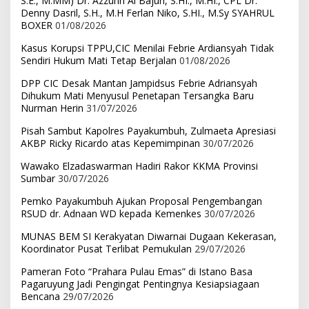
S.E., M.MM) Dr. Azzuhri Al Bajuri, S.HI., M.HI., CPL Dr.
Denny Dasril, S.H., M.H Ferlan Niko, S.HI., M.Sy SYAHRUL
BOXER
01/08/2026
Kasus Korupsi TPPU,CIC Menilai Febrie Ardiansyah Tidak
Sendiri Hukum Mati Tetap Berjalan
01/08/2026
DPP CIC Desak Mantan Jampidsus Febrie Adriansyah
Dihukum Mati Menyusul Penetapan Tersangka Baru
Nurman Herin
31/07/2026
Pisah Sambut Kapolres Payakumbuh, Zulmaeta Apresiasi
AKBP Ricky Ricardo atas Kepemimpinan
30/07/2026
Wawako Elzadaswarman Hadiri Rakor KKMA Provinsi
Sumbar
30/07/2026
Pemko Payakumbuh Ajukan Proposal Pengembangan
RSUD dr. Adnaan WD kepada Kemenkes
30/07/2026
MUNAS BEM SI Kerakyatan Diwarnai Dugaan Kekerasan,
Koordinator Pusat Terlibat Pemukulan
29/07/2026
Pameran Foto “Prahara Pulau Emas” di Istano Basa
Pagaruyung Jadi Pengingat Pentingnya Kesiapsiagaan
Bencana
29/07/2026