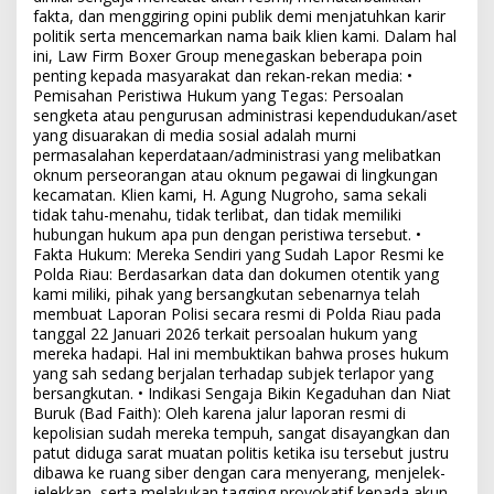
fakta, dan menggiring opini publik demi menjatuhkan karir
politik serta mencemarkan nama baik klien kami. Dalam hal
ini, Law Firm Boxer Group menegaskan beberapa poin
penting kepada masyarakat dan rekan-rekan media: •
Pemisahan Peristiwa Hukum yang Tegas: Persoalan
sengketa atau pengurusan administrasi kependudukan/aset
yang disuarakan di media sosial adalah murni
permasalahan keperdataan/administrasi yang melibatkan
oknum perseorangan atau oknum pegawai di lingkungan
kecamatan. Klien kami, H. Agung Nugroho, sama sekali
tidak tahu-menahu, tidak terlibat, dan tidak memiliki
hubungan hukum apa pun dengan peristiwa tersebut. •
Fakta Hukum: Mereka Sendiri yang Sudah Lapor Resmi ke
Polda Riau: Berdasarkan data dan dokumen otentik yang
kami miliki, pihak yang bersangkutan sebenarnya telah
membuat Laporan Polisi secara resmi di Polda Riau pada
tanggal 22 Januari 2026 terkait persoalan hukum yang
mereka hadapi. Hal ini membuktikan bahwa proses hukum
yang sah sedang berjalan terhadap subjek terlapor yang
bersangkutan. • Indikasi Sengaja Bikin Kegaduhan dan Niat
Buruk (Bad Faith): Oleh karena jalur laporan resmi di
kepolisian sudah mereka tempuh, sangat disayangkan dan
patut diduga sarat muatan politis ketika isu tersebut justru
dibawa ke ruang siber dengan cara menyerang, menjelek-
jelekkan, serta melakukan tagging provokatif kepada akun