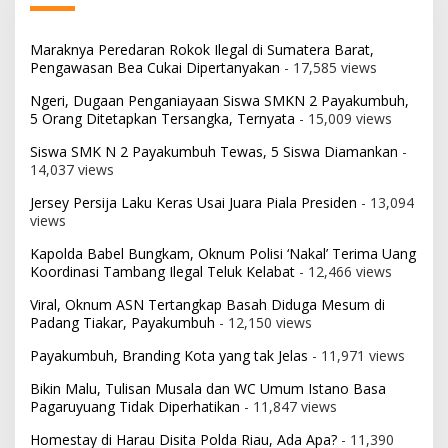
Maraknya Peredaran Rokok Ilegal di Sumatera Barat,
Pengawasan Bea Cukai Dipertanyakan
- 17,585 views
Ngeri, Dugaan Penganiayaan Siswa SMKN 2 Payakumbuh,
5 Orang Ditetapkan Tersangka, Ternyata
- 15,009 views
Siswa SMK N 2 Payakumbuh Tewas, 5 Siswa Diamankan
-
14,037 views
Jersey Persija Laku Keras Usai Juara Piala Presiden
- 13,094
views
Kapolda Babel Bungkam, Oknum Polisi ‘Nakal’ Terima Uang
Koordinasi Tambang Ilegal Teluk Kelabat
- 12,466 views
Viral, Oknum ASN Tertangkap Basah Diduga Mesum di
Padang Tiakar, Payakumbuh
- 12,150 views
Payakumbuh, Branding Kota yang tak Jelas
- 11,971 views
Bikin Malu, Tulisan Musala dan WC Umum Istano Basa
Pagaruyuang Tidak Diperhatikan
- 11,847 views
Homestay di Harau Disita Polda Riau, Ada Apa?
- 11,390