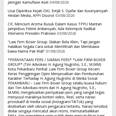
Jaringan Kamuflase Aset
04/08/2026
Usai Diperiksa Kejati DKI, Entjik S. Djafar dan Kuseryansyah
Hindari Media, AFPI Disorot
03/08/2026
CIC Mencium Aroma Busuk Dalam Kasus TPPU Mantan
Jampidsus Febrie Ardiansyah, Ada Kelompok Radikal
Intervensi Presiden Prabowo
03/08/2026
“Law Firm Boxer Group: Silakan Bela Klien, Tapi Jangan
Halalkan Segala Cara untuk Memfitnah dan Membawa-
bawa Nama Pak Wali”
01/08/2026
*PERNYATAAN PERS / SIARAN PERS* *LAW FIRM BOXER
GROUP* (Tim Advokasi H. Agung Nugroho, S.E., M.MM)
Kota Pekanbaru Perihal: Law Firm Boxer Group Kecam
Keras Penggiringan Opini Menyesatkan dan Pembunuhan
Karakter Terhadap H. Agung Nugroho di Media Sosial
PEKANBARU – Law Firm Boxer Group selaku kuasa hukum
dan Tim Advokasi resmi dari H. Agung Nugroho, S.E.,
M.MM, mengeluarkan pernyataan pers yang sangat tegas
menyusul maraknya konten video, Reel, serta narasi
provokatif di media sosial (Instagram/TikTok) yang
disebarkan oleh oknum pengacara tertentu. Narasi tersebut
dinilai sengaja mencatut akun resmi, memutarbalikkan
fakta, dan menggiring opini publik demi menjatuhkan karir