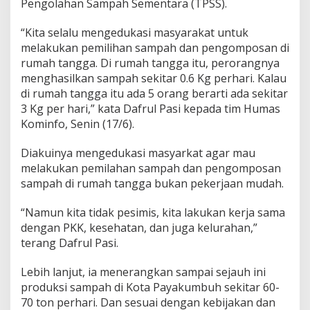
Pengolahan Sampah Sementara (TPSS).
P
e
“Kita selalu mengedukasi masyarakat untuk
r
melakukan pemilihan sampah dan pengomposan di
h
a
rumah tangga. Di rumah tangga itu, perorangnya
r
menghasilkan sampah sekitar 0.6 Kg perhari. Kalau
i
di rumah tangga itu ada 5 orang berarti ada sekitar
3 Kg per hari,” kata Dafrul Pasi kepada tim Humas
Kominfo, Senin (17/6).
Diakuinya mengedukasi masyarkat agar mau
melakukan pemilahan sampah dan pengomposan
sampah di rumah tangga bukan pekerjaan mudah.
“Namun kita tidak pesimis, kita lakukan kerja sama
dengan PKK, kesehatan, dan juga kelurahan,”
terang Dafrul Pasi.
Lebih lanjut, ia menerangkan sampai sejauh ini
produksi sampah di Kota Payakumbuh sekitar 60-
70 ton perhari. Dan sesuai dengan kebijakan dan