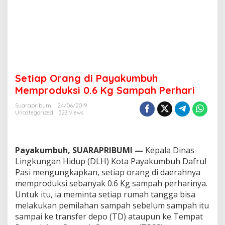
b
u
h
M
e
m
p
r
Setiap Orang di Payakumbuh
o
d
Memproduksi 0.6 Kg Sampah Perhari
u
k
Suarapribumi
24/06/2019
Uncategorized
523 Views
s
i
0
.
Payakumbuh, SUARAPRIBUMI —
Kepala Dinas
6
K
Lingkungan Hidup (DLH) Kota Payakumbuh Dafrul
g
Pasi mengungkapkan, setiap orang di daerahnya
S
memproduksi sebanyak 0.6 Kg sampah perharinya.
a
Untuk itu, ia meminta setiap rumah tangga bisa
m
melakukan pemilahan sampah sebelum sampah itu
p
a
sampai ke transfer depo (TD) ataupun ke Tempat
h