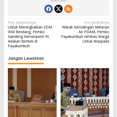
Ikuti Kami
N
Pos sebelumnya
Pos berikutnya
Untuk Meningkatkan SDM
Marak Kemalingan Meteran
a
IKM Rendang, Pemko
Air PDAM, Pemko
v
Gandeng Kemenperin RI
Payakumbuh Himbau Warga
Adakan Bimtek di
Untuk Waspada
i
Payakumbuh.
g
Jangan Lewatkan
a
s
i
p
o
s