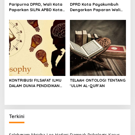
Paripurna DPRD, Wali Kota
DPRD Kota Payakumbuh
Paparkan SILPA APBD Kota
Dengarkan Paparan Wali
Payakumbuh Tahun 2022
Kota Terkait Kinerja Tahun
Capai 77 M
2022
KONTRIBUSI FILSAFAT ILMU
TELAAH ONTOLOGI TENTANG
DALAM DUNIA PENDIDIKAN
‘ULUM AL-QUR’AN
DAN KEHIDUPAN MANUSIA
Terkini
Selebgram Meicha Lee Hadapi Dampak Psikologis Kasus