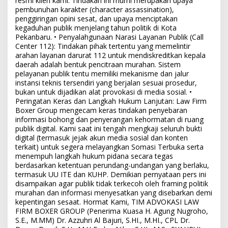
resmi klien kami. Tindakan ini murni merupakan upaya
pembunuhan karakter (character assassination),
penggiringan opini sesat, dan upaya menciptakan
kegaduhan publik menjelang tahun politik di Kota
Pekanbaru. • Penyalahgunaan Narasi Layanan Publik (Call
Center 112): Tindakan pihak tertentu yang memelintir
arahan layanan darurat 112 untuk mendiskreditkan kepala
daerah adalah bentuk pencitraan murahan. Sistem
pelayanan publik tentu memiliki mekanisme dan jalur
instansi teknis tersendiri yang berjalan sesuai prosedur,
bukan untuk dijadikan alat provokasi di media sosial. •
Peringatan Keras dan Langkah Hukum Lanjutan: Law Firm
Boxer Group mengecam keras tindakan penyebaran
informasi bohong dan penyerangan kehormatan di ruang
publik digital. Kami saat ini tengah mengkaji seluruh bukti
digital (termasuk jejak akun media sosial dan konten
terkait) untuk segera melayangkan Somasi Terbuka serta
menempuh langkah hukum pidana secara tegas
berdasarkan ketentuan perundang-undangan yang berlaku,
termasuk UU ITE dan KUHP. Demikian pernyataan pers ini
disampaikan agar publik tidak terkecoh oleh framing politik
murahan dan informasi menyesatkan yang disebarkan demi
kepentingan sesaat. Hormat Kami, TIM ADVOKASI LAW
FIRM BOXER GROUP (Penerima Kuasa H. Agung Nugroho,
S.E., M.MM) Dr. Azzuhri Al Bajuri, S.HI., M.HI., CPL Dr.