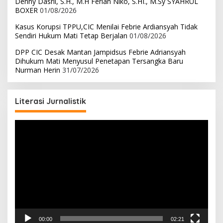
Denny Dasril, S.H., M.H Ferlan Niko, S.HI., M.Sy SYAHRUL
BOXER
01/08/2026
Kasus Korupsi TPPU,CIC Menilai Febrie Ardiansyah Tidak
Sendiri Hukum Mati Tetap Berjalan
01/08/2026
DPP CIC Desak Mantan Jampidsus Febrie Adriansyah
Dihukum Mati Menyusul Penetapan Tersangka Baru
Nurman Herin
31/07/2026
Literasi Jurnalistik
Pemutar
Video
00:00
02:21