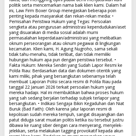
politik serta mencemarkan nama baik klien kami. Dalam hal
ini, Law Firm Boxer Group menegaskan beberapa poin
penting kepada masyarakat dan rekan-rekan media: •
Pemisahan Peristiwa Hukum yang Tegas: Persoalan
sengketa atau pengurusan administrasi kependudukan/aset
yang disuarakan di media sosial adalah murni
permasalahan keperdataan/administrasi yang melibatkan
oknum perseorangan atau oknum pegawai di lingkungan
kecamatan. Klien kami, H. Agung Nugroho, sama sekali
tidak tahu-menahu, tidak terlibat, dan tidak memiliki
hubungan hukum apa pun dengan peristiwa tersebut. •
Fakta Hukum: Mereka Sendiri yang Sudah Lapor Resmi ke
Polda Riau: Berdasarkan data dan dokumen otentik yang
kami miliki, pihak yang bersangkutan sebenarnya telah
membuat Laporan Polisi secara resmi di Polda Riau pada
tanggal 22 Januari 2026 terkait persoalan hukum yang
mereka hadapi. Hal ini membuktikan bahwa proses hukum
yang sah sedang berjalan terhadap subjek terlapor yang
bersangkutan. • Indikasi Sengaja Bikin Kegaduhan dan Niat
Buruk (Bad Faith): Oleh karena jalur laporan resmi di
kepolisian sudah mereka tempuh, sangat disayangkan dan
patut diduga sarat muatan politis ketika isu tersebut justru
dibawa ke ruang siber dengan cara menyerang, menjelek-
jelekkan, serta melakukan tagging provokatif kepada akun