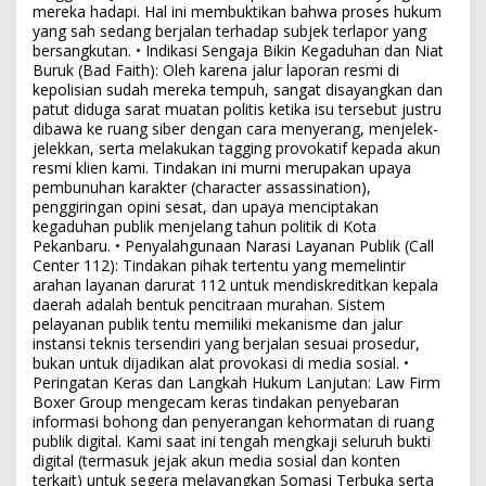
mereka hadapi. Hal ini membuktikan bahwa proses hukum
yang sah sedang berjalan terhadap subjek terlapor yang
bersangkutan. • Indikasi Sengaja Bikin Kegaduhan dan Niat
Buruk (Bad Faith): Oleh karena jalur laporan resmi di
kepolisian sudah mereka tempuh, sangat disayangkan dan
patut diduga sarat muatan politis ketika isu tersebut justru
dibawa ke ruang siber dengan cara menyerang, menjelek-
jelekkan, serta melakukan tagging provokatif kepada akun
resmi klien kami. Tindakan ini murni merupakan upaya
pembunuhan karakter (character assassination),
penggiringan opini sesat, dan upaya menciptakan
kegaduhan publik menjelang tahun politik di Kota
Pekanbaru. • Penyalahgunaan Narasi Layanan Publik (Call
Center 112): Tindakan pihak tertentu yang memelintir
arahan layanan darurat 112 untuk mendiskreditkan kepala
daerah adalah bentuk pencitraan murahan. Sistem
pelayanan publik tentu memiliki mekanisme dan jalur
instansi teknis tersendiri yang berjalan sesuai prosedur,
bukan untuk dijadikan alat provokasi di media sosial. •
Peringatan Keras dan Langkah Hukum Lanjutan: Law Firm
Boxer Group mengecam keras tindakan penyebaran
informasi bohong dan penyerangan kehormatan di ruang
publik digital. Kami saat ini tengah mengkaji seluruh bukti
digital (termasuk jejak akun media sosial dan konten
terkait) untuk segera melayangkan Somasi Terbuka serta