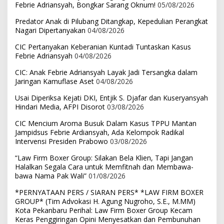
Febrie Adriansyah, Bongkar Sarang Oknum!
05/08/2026
Predator Anak di Pilubang Ditangkap, Kepedulian Perangkat
Nagari Dipertanyakan
04/08/2026
CIC Pertanyakan Keberanian Kuntadi Tuntaskan Kasus
Febrie Adriansyah
04/08/2026
CIC: Anak Febrie Adriansyah Layak Jadi Tersangka dalam
Jaringan Kamuflase Aset
04/08/2026
Usai Diperiksa Kejati DKI, Entjik S. Djafar dan Kuseryansyah
Hindari Media, AFPI Disorot
03/08/2026
CIC Mencium Aroma Busuk Dalam Kasus TPPU Mantan
Jampidsus Febrie Ardiansyah, Ada Kelompok Radikal
Intervensi Presiden Prabowo
03/08/2026
“Law Firm Boxer Group: Silakan Bela Klien, Tapi Jangan
Halalkan Segala Cara untuk Memfitnah dan Membawa-
bawa Nama Pak Wali”
01/08/2026
*PERNYATAAN PERS / SIARAN PERS* *LAW FIRM BOXER
GROUP* (Tim Advokasi H. Agung Nugroho, S.E., M.MM)
Kota Pekanbaru Perihal: Law Firm Boxer Group Kecam
Keras Penggiringan Opini Menyesatkan dan Pembunuhan