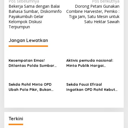
N
Pos sebelumnya
Pos berikutnya
Bekerja Sama dengan Balai
Dorong Petani Gunakan
a
Bahasa Sumbar, Diskominfo
Combine Harvester, Pemko :
v
Payakumbuh Gelar
Tiga Jam, Satu Mesin untuk
Kelompok Diskusi
Satu Hektar Sawah
i
Terpumpun
g
Jangan Lewatkan
a
s
i
Kesempatan Emas!
Aktivis pemuda nasional:
p
Ditlantas Polda Sumbar
Minta Publik Hargai
Ajak Masyarakat
Permintaan Maaf Parisman
o
Manfaatkan Program
Ihwan, Fokus pada Kinerja
s
Pemutihan PKB 2026
DPRD Riau
Sekda Rohil Minta OPD
Sekda Fauzi Efrizal
Ubah Pola Pikir, Bukan
Ingatkan OPD Rohil Kebut
Sekadar Habiskan
Administrasi Gaji ke-13
Anggaran
Terkini