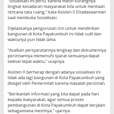
“Sosialisasi ini perlu, karena masih kurangnya
B
tingkat kesadaran masyarakat kita untuk mentaati
a
rencana tata ruang,” kata Asisten II Elzadaswarman
n
saat membuka Sosialisasi.
g
u
n
Dijelaskanya pengurusan izin untuk mendirikan
a
bangunan di Kota Payakumbuh ini tidak sulit dan
n
waktunya pun tidak lama.
“Asalkan persyaratannya lengkap dan dokumennya
perizinannya memenuhi syarat semuanya dapat
selesai tepat waktu,” ucapnya.
Asisten II berharap dengan adanya sosialisasi ini
tidak ada lagi bangunan di Kota Payakumbuh yang
disegel oleh Pemerintah karena masalah perizinan.
“Berikanlah informasi yang kita dapat pada hari
kepada masyarakat, agar semua proses
pembangunan di Kota Payakumbuh dapat berjalan
sebagaimana mestinya,” ujarnya.