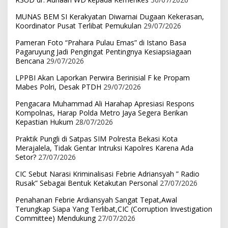
MUNAS BEM SI Kerakyatan Diwarnai Dugaan Kekerasan,
Koordinator Pusat Terlibat Pemukulan
29/07/2026
Pameran Foto “Prahara Pulau Emas” di Istano Basa
Pagaruyung Jadi Pengingat Pentingnya Kesiapsiagaan
Bencana
29/07/2026
LPPBI Akan Laporkan Perwira Berinisial F ke Propam
Mabes Polri, Desak PTDH
29/07/2026
Pengacara Muhammad Ali Harahap Apresiasi Respons
Kompolnas, Harap Polda Metro Jaya Segera Berikan
Kepastian Hukum
28/07/2026
Praktik Pungli di Satpas SIM Polresta Bekasi Kota
Merajalela, Tidak Gentar Intruksi Kapolres Karena Ada
Setor?
27/07/2026
CIC Sebut Narasi Kriminalisasi Febrie Adriansyah ” Radio
Rusak” Sebagai Bentuk Ketakutan Personal
27/07/2026
Penahanan Febrie Ardiansyah Sangat Tepat,Awal
Terungkap Siapa Yang Terlibat,CIC (Corruption Investigation
Committee) Mendukung
27/07/2026