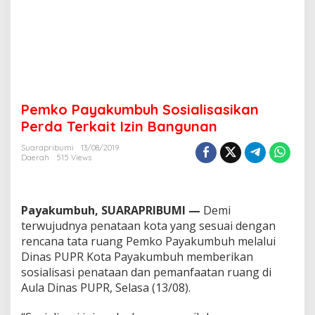
l
i
s
a
s
i
k
a
Pemko Payakumbuh Sosialisasikan
n
P
Perda Terkait Izin Bangunan
e
r
Suarapribumi
13/08/2019
Daerah
515 Views
d
a
T
e
Payakumbuh, SUARAPRIBUMI —
Demi
r
k
terwujudnya penataan kota yang sesuai dengan
a
rencana tata ruang Pemko Payakumbuh melalui
i
Dinas PUPR Kota Payakumbuh memberikan
t
sosialisasi penataan dan pemanfaatan ruang di
I
Aula Dinas PUPR, Selasa (13/08).
z
i
n