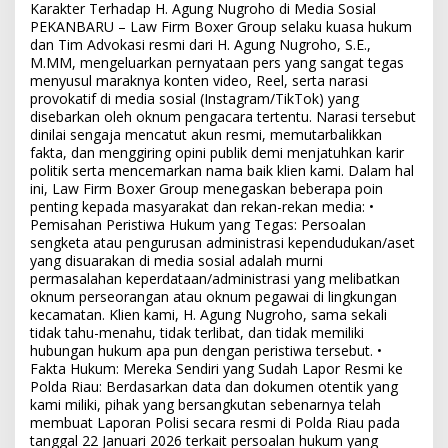
Karakter Terhadap H. Agung Nugroho di Media Sosial
PEKANBARU – Law Firm Boxer Group selaku kuasa hukum
dan Tim Advokasi resmi dari H. Agung Nugroho, S.E.,
M.MM, mengeluarkan pernyataan pers yang sangat tegas
menyusul maraknya konten video, Reel, serta narasi
provokatif di media sosial (Instagram/TikTok) yang
disebarkan oleh oknum pengacara tertentu. Narasi tersebut
dinilai sengaja mencatut akun resmi, memutarbalikkan
fakta, dan menggiring opini publik demi menjatuhkan karir
politik serta mencemarkan nama baik klien kami. Dalam hal
ini, Law Firm Boxer Group menegaskan beberapa poin
penting kepada masyarakat dan rekan-rekan media: •
Pemisahan Peristiwa Hukum yang Tegas: Persoalan
sengketa atau pengurusan administrasi kependudukan/aset
yang disuarakan di media sosial adalah murni
permasalahan keperdataan/administrasi yang melibatkan
oknum perseorangan atau oknum pegawai di lingkungan
kecamatan. Klien kami, H. Agung Nugroho, sama sekali
tidak tahu-menahu, tidak terlibat, dan tidak memiliki
hubungan hukum apa pun dengan peristiwa tersebut. •
Fakta Hukum: Mereka Sendiri yang Sudah Lapor Resmi ke
Polda Riau: Berdasarkan data dan dokumen otentik yang
kami miliki, pihak yang bersangkutan sebenarnya telah
membuat Laporan Polisi secara resmi di Polda Riau pada
tanggal 22 Januari 2026 terkait persoalan hukum yang