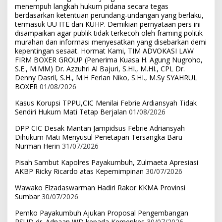
menempuh langkah hukum pidana secara tegas
berdasarkan ketentuan perundang-undangan yang berlaku,
termasuk UU ITE dan KUHP. Demikian pernyataan pers ini
disampaikan agar publik tidak terkecoh oleh framing politik
murahan dan informasi menyesatkan yang disebarkan demi
kepentingan sesaat. Hormat Kami, TIM ADVOKASI LAW
FIRM BOXER GROUP (Penerima Kuasa H. Agung Nugroho,
S.E., M.MM) Dr. Azzuhri Al Bajuri, S.HI., M.HI., CPL Dr.
Denny Dasril, S.H., M.H Ferlan Niko, S.HI., M.Sy SYAHRUL
BOXER
01/08/2026
Kasus Korupsi TPPU,CIC Menilai Febrie Ardiansyah Tidak
Sendiri Hukum Mati Tetap Berjalan
01/08/2026
DPP CIC Desak Mantan Jampidsus Febrie Adriansyah
Dihukum Mati Menyusul Penetapan Tersangka Baru
Nurman Herin
31/07/2026
Pisah Sambut Kapolres Payakumbuh, Zulmaeta Apresiasi
AKBP Ricky Ricardo atas Kepemimpinan
30/07/2026
Wawako Elzadaswarman Hadiri Rakor KKMA Provinsi
Sumbar
30/07/2026
Pemko Payakumbuh Ajukan Proposal Pengembangan
RSUD dr. Adnaan WD kepada Kemenkes
30/07/2026