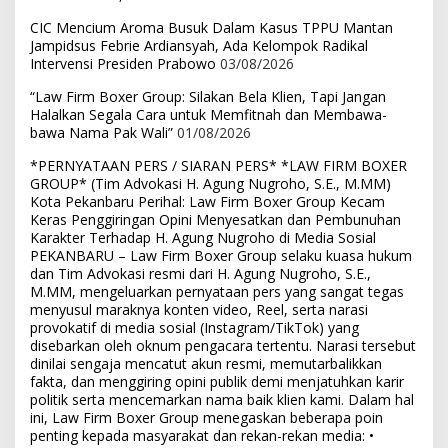
CIC Mencium Aroma Busuk Dalam Kasus TPPU Mantan
Jampidsus Febrie Ardiansyah, Ada Kelompok Radikal
Intervensi Presiden Prabowo
03/08/2026
“Law Firm Boxer Group: Silakan Bela Klien, Tapi Jangan
Halalkan Segala Cara untuk Memfitnah dan Membawa-
bawa Nama Pak Wali”
01/08/2026
*PERNYATAAN PERS / SIARAN PERS* *LAW FIRM BOXER
GROUP* (Tim Advokasi H. Agung Nugroho, S.E., M.MM)
Kota Pekanbaru Perihal: Law Firm Boxer Group Kecam
Keras Penggiringan Opini Menyesatkan dan Pembunuhan
Karakter Terhadap H. Agung Nugroho di Media Sosial
PEKANBARU – Law Firm Boxer Group selaku kuasa hukum
dan Tim Advokasi resmi dari H. Agung Nugroho, S.E.,
M.MM, mengeluarkan pernyataan pers yang sangat tegas
menyusul maraknya konten video, Reel, serta narasi
provokatif di media sosial (Instagram/TikTok) yang
disebarkan oleh oknum pengacara tertentu. Narasi tersebut
dinilai sengaja mencatut akun resmi, memutarbalikkan
fakta, dan menggiring opini publik demi menjatuhkan karir
politik serta mencemarkan nama baik klien kami. Dalam hal
ini, Law Firm Boxer Group menegaskan beberapa poin
penting kepada masyarakat dan rekan-rekan media: •