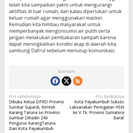
telah kita sampaikan yakni untuk mengurangi
aktifitas di luar rumah, dan kalau diperlukan untuk
keluar rumah agar menggunakan masker.
Kemudian kita himbau masyarakat untuk
memperbanyak mengonsumsi air putih serta
jangan melakukan pembakaran sampah karena
dapat meningkatkan kondisi asap di daerah kita,
sambung Dafrul sebelum menutup komunikasi.
Ikuti Kami
N
Pos sebelumnya
Pos berikutnya
Dibuka Ketua DPRD Provinsi
Kota Payakumbuh Sukses
a
Sumbar Supardi, Bimtek
Laksanakan Peringatan HSN
v
Karang Taruna se-Provinsi
ke V Tk. Provinsi Sumatera
Sumbar Dihadiri 240
Barat
i
Pengurus KarangTaruna
Dari Kota Payakumbuh
g