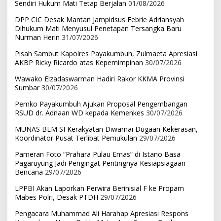
Sendiri Hukum Mati Tetap Berjalan
01/08/2026
DPP CIC Desak Mantan Jampidsus Febrie Adriansyah
Dihukum Mati Menyusul Penetapan Tersangka Baru
Nurman Herin
31/07/2026
Pisah Sambut Kapolres Payakumbuh, Zulmaeta Apresiasi
AKBP Ricky Ricardo atas Kepemimpinan
30/07/2026
Wawako Elzadaswarman Hadiri Rakor KKMA Provinsi
Sumbar
30/07/2026
Pemko Payakumbuh Ajukan Proposal Pengembangan
RSUD dr. Adnaan WD kepada Kemenkes
30/07/2026
MUNAS BEM SI Kerakyatan Diwarnai Dugaan Kekerasan,
Koordinator Pusat Terlibat Pemukulan
29/07/2026
Pameran Foto “Prahara Pulau Emas” di Istano Basa
Pagaruyung Jadi Pengingat Pentingnya Kesiapsiagaan
Bencana
29/07/2026
LPPBI Akan Laporkan Perwira Berinisial F ke Propam
Mabes Polri, Desak PTDH
29/07/2026
Pengacara Muhammad Ali Harahap Apresiasi Respons