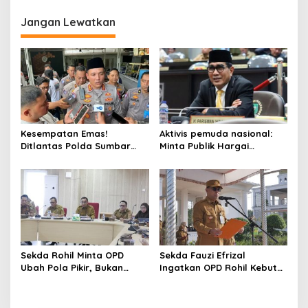
a
Jangan Lewatkan
s
i
p
o
s
Kesempatan Emas!
Aktivis pemuda nasional:
Ditlantas Polda Sumbar
Minta Publik Hargai
Ajak Masyarakat
Permintaan Maaf Parisman
Manfaatkan Program
Ihwan, Fokus pada Kinerja
Pemutihan PKB 2026
DPRD Riau
Sekda Rohil Minta OPD
Sekda Fauzi Efrizal
Ubah Pola Pikir, Bukan
Ingatkan OPD Rohil Kebut
Sekadar Habiskan
Administrasi Gaji ke-13
Anggaran