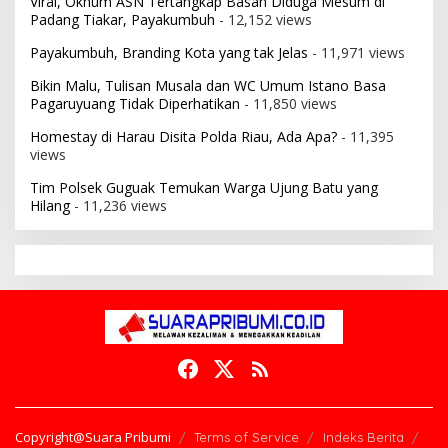
Viral, Oknum ASN Tertangkap Basah Diduga Mesum di
Padang Tiakar, Payakumbuh
- 12,152 views
Payakumbuh, Branding Kota yang tak Jelas
- 11,971 views
Bikin Malu, Tulisan Musala dan WC Umum Istano Basa
Pagaruyuang Tidak Diperhatikan
- 11,850 views
Homestay di Harau Disita Polda Riau, Ada Apa?
- 11,395
views
Tim Polsek Guguak Temukan Warga Ujung Batu yang
Hilang
- 11,236 views
Copyright@Suara Pribumi
Terms of Service
Indeks Berita