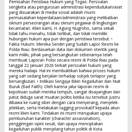
Pemisahan Peristiwa Hukum yang Tegas: Persoalan
sengketa atau pengurusan administrasi kependudukan/aset
yang disuarakan di media sosial adalah murni
permasalahan keperdataan/administrasi yang melibatkan
oknum perseorangan atau oknum pegawai di lingkungan
kecamatan. Klien kami, H. Agung Nugroho, sama sekali
tidak tahu-menahu, tidak terlibat, dan tidak memiliki
hubungan hukum apa pun dengan peristiwa tersebut. •
Fakta Hukum: Mereka Sendiri yang Sudah Lapor Resmi ke
Polda Riau: Berdasarkan data dan dokumen otentik yang
kami miliki, pihak yang bersangkutan sebenarnya telah
membuat Laporan Polisi secara resmi di Polda Riau pada
tanggal 22 Januari 2026 terkait persoalan hukum yang
mereka hadapi. Hal ini membuktikan bahwa proses hukum
yang sah sedang berjalan terhadap subjek terlapor yang
bersangkutan. • Indikasi Sengaja Bikin Kegaduhan dan Niat
Buruk (Bad Faith): Oleh karena jalur laporan resmi di
kepolisian sudah mereka tempuh, sangat disayangkan dan
patut diduga sarat muatan politis ketika isu tersebut justru
dibawa ke ruang siber dengan cara menyerang, menjelek-
jelekkan, serta melakukan tagging provokatif kepada akun
resmi klien kami. Tindakan ini murni merupakan upaya
pembunuhan karakter (character assassination),
penggiringan opini sesat, dan upaya menciptakan
kegaduhan publik menjelang tahun politik di Kota