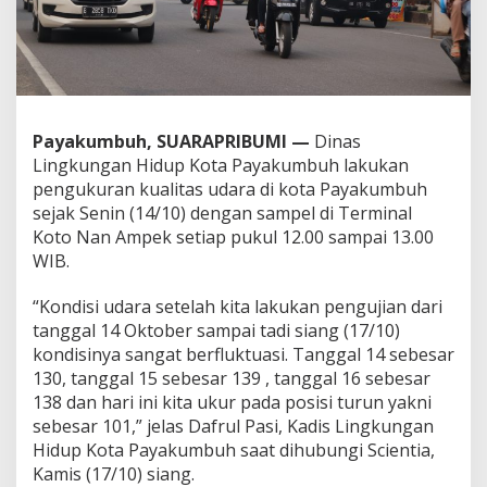
a
k
S
e
h
a
t
Payakumbuh, SUARAPRIBUMI —
Dinas
Lingkungan Hidup Kota Payakumbuh lakukan
pengukuran kualitas udara di kota Payakumbuh
sejak Senin (14/10) dengan sampel di Terminal
Koto Nan Ampek setiap pukul 12.00 sampai 13.00
WIB.
“Kondisi udara setelah kita lakukan pengujian dari
tanggal 14 Oktober sampai tadi siang (17/10)
kondisinya sangat berfluktuasi. Tanggal 14 sebesar
130, tanggal 15 sebesar 139 , tanggal 16 sebesar
138 dan hari ini kita ukur pada posisi turun yakni
sebesar 101,” jelas Dafrul Pasi, Kadis Lingkungan
Hidup Kota Payakumbuh saat dihubungi Scientia,
Kamis (17/10) siang.