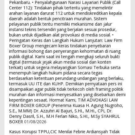
Pekanbaru. • Penyalahgunaan Narasi Layanan Publik (Call
Center 112): Tindakan pihak tertentu yang memelintir
arahan layanan darurat 112 untuk mendiskreditkan kepala
daerah adalah bentuk pencitraan murahan. Sistem
pelayanan publik tentu memiliki mekanisme dan jalur
instansi teknis tersendiri yang berjalan sesuai prosedur,
bukan untuk dijadikan alat provokasi di media sosial. •
Peringatan Keras dan Langkah Hukum Lanjutan: Law Firm
Boxer Group mengecam keras tindakan penyebaran
informasi bohong dan penyerangan kehormatan di ruang
publik digital. Kami saat ini tengah mengkaji seluruh bukti
digital (termasuk jejak akun media sosial dan konten
terkait) untuk segera melayangkan Somasi Terbuka serta
menempuh langkah hukum pidana secara tegas
berdasarkan ketentuan perundang-undangan yang berlaku,
termasuk UU ITE dan KUHP. Demikian pernyataan pers ini
disampaikan agar publik tidak terkecoh oleh framing politik
murahan dan informasi menyesatkan yang disebarkan demi
kepentingan sesaat. Hormat Kami, TIM ADVOKASI LAW
FIRM BOXER GROUP (Penerima Kuasa H. Agung Nugroho,
S.E., M.MM) Dr. Azzuhri Al Bajuri, S.HI., M.HI., CPL Dr.
Denny Dasril, S.H., M.H Ferlan Niko, S.HI., M.Sy SYAHRUL
BOXER
01/08/2026
Kasus Korupsi TPPU,CIC Menilai Febrie Ardiansyah Tidak