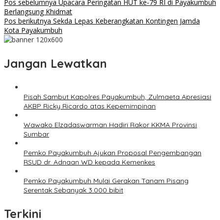
Pos sebelumnya
Upacara Peringatan HUT ke-79 RI di Payakumbuh
Berlangsung Khidmat
Pos berikutnya
Sekda Lepas Keberangkatan Kontingen Jamda
Kota Payakumbuh
Jangan Lewatkan
Pisah Sambut Kapolres Payakumbuh, Zulmaeta Apresiasi
AKBP Ricky Ricardo atas Kepemimpinan
Wawako Elzadaswarman Hadiri Rakor KKMA Provinsi
Sumbar
Pemko Payakumbuh Ajukan Proposal Pengembangan
RSUD dr. Adnaan WD kepada Kemenkes
Pemko Payakumbuh Mulai Gerakan Tanam Pisang
Serentak Sebanyak 3.000 bibit
Terkini