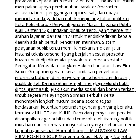
provokatif kepada akun resmi klien kami. Tindakan ini murni
merupakan upaya pembunuhan karakter (character
assassination), penggiringan opini sesat, dan upaya
menciptakan kegaduhan publik menjelang tahun politik di
Kota Pekanbaru. • Penyalahgunaan Narasi Layanan Publik
(Call Center 112): Tindakan pihak tertentu yang memelintir
arahan layanan darurat 112 untuk mendiskreditkan kepala
daerah adalah bentuk pencitraan murahan. Sistem
pelayanan publik tentu memiliki mekanisme dan jalur
instansi teknis tersendiri yang berjalan sesuai prosedur,
bukan untuk dijadikan alat provokasi di media sosial. •
Peringatan Keras dan Langkah Hukum Lanjutan: Law Firm
Boxer Group mengecam keras tindakan penyebaran
informasi bohong dan penyerangan kehormatan di ruang
publik digital. Kami saat ini tengah mengkaji seluruh bukti
digital (termasuk jejak akun media sosial dan konten terkait)
untuk segera melayangkan Somasi Terbuka serta
menempuh langkah hukum pidana secara tegas
berdasarkan ketentuan perundang-undangan yang berlaku,
termasuk UU ITE dan KUHP. Demikian pernyataan pers ini
disampaikan agar publik tidak terkecoh oleh framing politik
murahan dan informasi menyesatkan yang disebarkan demi
kepentingan sesaat. Hormat Kami, TIM ADVOKASI LAW
FIRM BOXER GROUP (Penerima Kuasa H. Agung Nugroho,