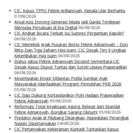
CIC: Kasus TPPU Febrie Ardiansyah, Kepala Ular Berhantu
07/08/2026
Arisal Aziz Dorong Generasi Muda Jadi Garda Terdepan
Menjaga Persatuan di Era Digital
06/08/2026
CIC Angkat Bicara Terkait Isu Surpres Pergantian Kapolri?
06/08/2026
CIC Menelisik Jejak Pusaran Bisnis Febrie Adriansyah – Don
Ritto Dan Tiga Saham Haji Isam, CIC Desak Tim 9 Ungkap
Keterlibatan Haji Isam
06/08/2026
Status Jaksa Febrie Adriansyah Dicopot Sementara,CIC
Desak Kasus Diusut Tuntas dan Soroti Upaya Praperadilan
06/08/2026
Kesempatan Emas! Ditlantas Polda Sumbar Ajak
Masyarakat Manfaatkan Program Pemutihan PKB 2026
05/08/2026
CIC Siap Dukung Kortastipidkor Polri Hadapi Praperadilan
Febrie Adriansyah
05/08/2026
Reformasi Total Kejaksaan Agung: Belajar dari Skandal
Febrie Adriansyah, Bongkar Sarang Oknum!
05/08/2026
Predator Anak di Pilubang Ditangkap, Kepedulian Perangkat
Nagari Dipertanyakan
04/08/2026
CIC Pertanyakan Keberanian Kuntadi Tuntaskan Kasus