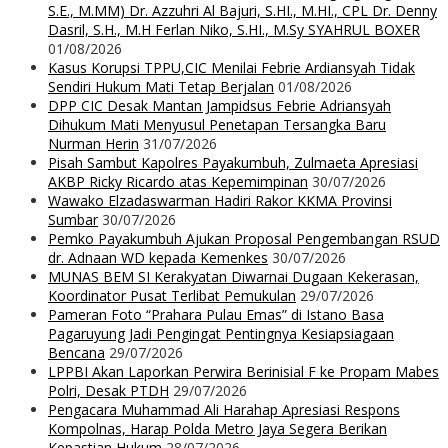
S.E., M.MM) Dr. Azzuhri Al Bajuri, S.HI., M.HI., CPL Dr. Denny
Dasril, S.H., M.H Ferlan Niko, S.HI., M.Sy SYAHRUL BOXER
01/08/2026
Kasus Korupsi TPPU,CIC Menilai Febrie Ardiansyah Tidak
Sendiri Hukum Mati Tetap Berjalan
01/08/2026
DPP CIC Desak Mantan Jampidsus Febrie Adriansyah
Dihukum Mati Menyusul Penetapan Tersangka Baru
Nurman Herin
31/07/2026
Pisah Sambut Kapolres Payakumbuh, Zulmaeta Apresiasi
AKBP Ricky Ricardo atas Kepemimpinan
30/07/2026
Wawako Elzadaswarman Hadiri Rakor KKMA Provinsi
Sumbar
30/07/2026
Pemko Payakumbuh Ajukan Proposal Pengembangan RSUD
dr. Adnaan WD kepada Kemenkes
30/07/2026
MUNAS BEM SI Kerakyatan Diwarnai Dugaan Kekerasan,
Koordinator Pusat Terlibat Pemukulan
29/07/2026
Pameran Foto “Prahara Pulau Emas” di Istano Basa
Pagaruyung Jadi Pengingat Pentingnya Kesiapsiagaan
Bencana
29/07/2026
LPPBI Akan Laporkan Perwira Berinisial F ke Propam Mabes
Polri, Desak PTDH
29/07/2026
Pengacara Muhammad Ali Harahap Apresiasi Respons
Kompolnas, Harap Polda Metro Jaya Segera Berikan
Kepastian Hukum
28/07/2026