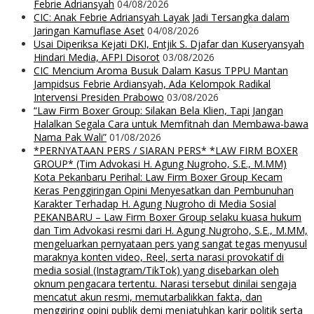
Febrie Adriansyah
04/08/2026
CIC: Anak Febrie Adriansyah Layak Jadi Tersangka dalam
Jaringan Kamuflase Aset
04/08/2026
Usai Diperiksa Kejati DKI, Entjik S. Djafar dan Kuseryansyah
Hindari Media, AFPI Disorot
03/08/2026
CIC Mencium Aroma Busuk Dalam Kasus TPPU Mantan
Jampidsus Febrie Ardiansyah, Ada Kelompok Radikal
Intervensi Presiden Prabowo
03/08/2026
“Law Firm Boxer Group: Silakan Bela Klien, Tapi Jangan
Halalkan Segala Cara untuk Memfitnah dan Membawa-bawa
Nama Pak Wali”
01/08/2026
*PERNYATAAN PERS / SIARAN PERS* *LAW FIRM BOXER
GROUP* (Tim Advokasi H. Agung Nugroho, S.E., M.MM)
Kota Pekanbaru Perihal: Law Firm Boxer Group Kecam
Keras Penggiringan Opini Menyesatkan dan Pembunuhan
Karakter Terhadap H. Agung Nugroho di Media Sosial
PEKANBARU – Law Firm Boxer Group selaku kuasa hukum
dan Tim Advokasi resmi dari H. Agung Nugroho, S.E., M.MM,
mengeluarkan pernyataan pers yang sangat tegas menyusul
maraknya konten video, Reel, serta narasi provokatif di
media sosial (Instagram/TikTok) yang disebarkan oleh
oknum pengacara tertentu. Narasi tersebut dinilai sengaja
mencatut akun resmi, memutarbalikkan fakta, dan
menggiring opini publik demi menjatuhkan karir politik serta