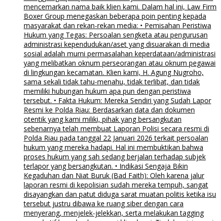
mencemarkan nama baik klien kami. Dalam hal ini, Law Firm
Boxer Group menegaskan beberapa poin penting kepada
masyarakat dan rekan-rekan media: • Pemisahan Peristiwa
Hukum yang Tegas: Persoalan sengketa atau pengurusan
administrasi kependudukan/aset yang disuarakan di media
sosial adalah murni permasalahan keperdataan/administrasi
yang melibatkan oknum perseorangan atau oknum pegawai
di lingkungan kecamatan. Klien kami, H. Agung Nugroho,
sama sekali tidak tahu-menahu, tidak terlibat, dan tidak
memiliki hubungan hukum apa pun dengan peristiwa
tersebut. • Fakta Hukum: Mereka Sendiri yang Sudah Lapor
Resmi ke Polda Riau: Berdasarkan data dan dokumen
otentik yang kami miliki, pihak yang bersangkutan
sebenarnya telah membuat Laporan Polisi secara resmi di
Polda Riau pada tanggal 22 Januari 2026 terkait persoalan
hukum yang mereka hadapi. Hal ini membuktikan bahwa
proses hukum yang sah sedang berjalan terhadap subjek
terlapor yang bersangkutan. • Indikasi Sengaja Bikin
Kegaduhan dan Niat Buruk (Bad Faith): Oleh karena jalur
laporan resmi di kepolisian sudah mereka tempuh, sangat
disayangkan dan patut diduga sarat muatan politis ketika isu
tersebut justru dibawa ke ruang siber dengan cara
menyerang, menjelek-jelekkan, serta melakukan tagging