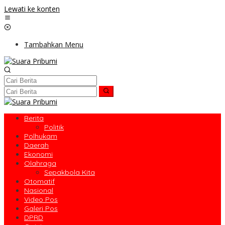
Lewati ke konten
Tambahkan Menu
Berita
Politik
Polhukam
Daerah
Ekonomi
Olahraga
Sepakbola Kita
Otomatif
Nasional
Video Pos
Galeri Pos
DPRD