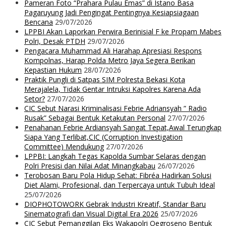
Pameran Foto “Prahara Pulau Emas” di Istano Basa
Pagaruyung Jadi Pengingat Pentingnya Kesiapsiagaan
Bencana
29/07/2026
LPPBI Akan Laporkan Perwira Berinisial F ke Propam Mabes
Polri, Desak PTDH
29/07/2026
Pengacara Muhammad Ali Harahap Apresiasi Respons
Kompolnas, Harap Polda Metro Jaya Segera Berikan
Kepastian Hukum
28/07/2026
Praktik Pungli di Satpas SIM Polresta Bekasi Kota
Merajalela, Tidak Gentar Intruksi Kapolres Karena Ada
Setor?
27/07/2026
CIC Sebut Narasi Kriminalisasi Febrie Adriansyah ” Radio
Rusak” Sebagai Bentuk Ketakutan Personal
27/07/2026
Penahanan Febrie Ardiansyah Sangat Tepat,Awal Terungkap
Siapa Yang Terlibat,CIC (Corruption Investigation
Committee) Mendukung
27/07/2026
LPPBI: Langkah Tegas Kapolda Sumbar Selaras dengan
Polri Presisi dan Nilai Adat Minangkabau
26/07/2026
Terobosan Baru Pola Hidup Sehat: Fibréa Hadirkan Solusi
Diet Alami, Profesional, dan Terpercaya untuk Tubuh Ideal
25/07/2026
DIOPHOTOWORK Gebrak Industri Kreatif, Standar Baru
Sinematografi dan Visual Digital Era 2026
25/07/2026
CIC Sebut Pemanggilan Eks Wakapolri Oegroseno Bentuk