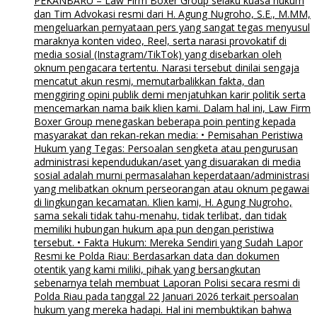
PEKANBARU – Law Firm Boxer Group selaku kuasa hukum
dan Tim Advokasi resmi dari H. Agung Nugroho, S.E., M.MM,
mengeluarkan pernyataan pers yang sangat tegas menyusul
maraknya konten video, Reel, serta narasi provokatif di
media sosial (Instagram/TikTok) yang disebarkan oleh
oknum pengacara tertentu. Narasi tersebut dinilai sengaja
mencatut akun resmi, memutarbalikkan fakta, dan
menggiring opini publik demi menjatuhkan karir politik serta
mencemarkan nama baik klien kami. Dalam hal ini, Law Firm
Boxer Group menegaskan beberapa poin penting kepada
masyarakat dan rekan-rekan media: • Pemisahan Peristiwa
Hukum yang Tegas: Persoalan sengketa atau pengurusan
administrasi kependudukan/aset yang disuarakan di media
sosial adalah murni permasalahan keperdataan/administrasi
yang melibatkan oknum perseorangan atau oknum pegawai
di lingkungan kecamatan. Klien kami, H. Agung Nugroho,
sama sekali tidak tahu-menahu, tidak terlibat, dan tidak
memiliki hubungan hukum apa pun dengan peristiwa
tersebut. • Fakta Hukum: Mereka Sendiri yang Sudah Lapor
Resmi ke Polda Riau: Berdasarkan data dan dokumen
otentik yang kami miliki, pihak yang bersangkutan
sebenarnya telah membuat Laporan Polisi secara resmi di
Polda Riau pada tanggal 22 Januari 2026 terkait persoalan
hukum yang mereka hadapi. Hal ini membuktikan bahwa