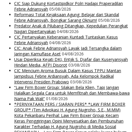
CIC Siap Dukung Kortastipidkor Polri Hadapi Praperadilan
Febrie Adriansyah
05/08/2026
Reformasi Total Kejaksaan Agung: Belajar dari Skandal
Febrie Adriansyah, Bongkar Sarang Oknum!
05/08/2026
Predator Anak di Pilubang Ditangkap, Kepedulian Perangkat
Nagari Dipertanyakan
04/08/2026
CIC Pertanyakan Keberanian Kuntadi Tuntaskan Kasus
Febrie Adriansyah
04/08/2026
CIC: Anak Febrie Adriansyah Layak Jadi Tersangka dalam
Jaringan Kamuflase Aset
04/08/2026
Usai Diperiksa Kejati DKI, Entjik S. Djafar dan Kuseryansyah
Hindari Media, AFPI Disorot
03/08/2026
CIC Mencium Aroma Busuk Dalam Kasus TPPU Mantan
Jampidsus Febrie Ardiansyah, Ada Kelompok Radikal
Intervensi Presiden Prabowo
03/08/2026
“Law Firm Boxer Group: Silakan Bela Klien, Tapi Jangan
Halalkan Segala Cara untuk Memfitnah dan Membawa-bawa
Nama Pak Wali”
01/08/2026
*PERNYATAAN PERS / SIARAN PERS* *LAW FIRM BOXER
GROUP* (Tim Advokasi H. Agung Nugroho, S.E., M.MM)
Kota Pekanbaru Perihal: Law Firm Boxer Group Kecam
Keras Penggiringan Opini Menyesatkan dan Pembunuhan
Karakter Terhadap H. Agung Nugroho di Media Sosial