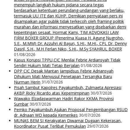
menempuh langkah hukum pidana secara tegas
berdasarkan ketentuan perundang-undangan yang berlaku,
termasuk UU ITE dan KUHP. Demikian pernyataan pers ini
disampaikan agar publik tidak terkecoh oleh framing politik
murahan dan informasi menyesatkan yang disebarkan demi
kepentingan sesaat. Hormat Kami, TIM ADVOKASI LAW
FIRM BOXER GROUP (Penerima Kuasa H. Agung Nugroho,
S.E., M.MM) Dr. Azzuhri Al Bajuri, S.HI., M.HI., CPL Dr. Denny
Dasril, S.H., M.H Ferlan Niko, S.HI., M.Sy SYAHRUL BOXER
01/08/2026
Kasus Korupsi TPPU,CIC Menilai Febrie Ardiansyah Tidak
Sendiri Hukum Mati Tetap Berjalan
01/08/2026
DPP CIC Desak Mantan Jampidsus Febrie Adriansyah
Dihukum Mati Menyusul Penetapan Tersangka Baru
Nurman Herin
31/07/2026
Pisah Sambut Kapolres Payakumbuh, Zulmaeta Apresiasi
AKBP Ricky Ricardo atas Kepemimpinan
30/07/2026
Wawako Elzadaswarman Hadiri Rakor KKMA Provinsi
Sumbar
30/07/2026
Pemko Payakumbuh Ajukan Proposal Pengembangan RSUD
dr. Adnaan WD kepada Kemenkes
30/07/2026
MUNAS BEM SI Kerakyatan Diwarnai Dugaan Kekerasan,
Koordinator Pusat Terlibat Pemukulan
29/07/2026