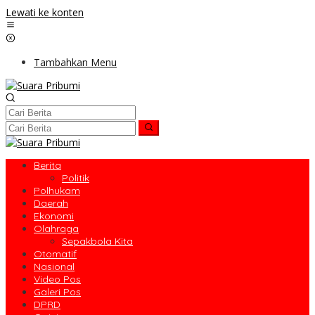
Lewati ke konten
Tambahkan Menu
Berita
Politik
Polhukam
Daerah
Ekonomi
Olahraga
Sepakbola Kita
Otomatif
Nasional
Video Pos
Galeri Pos
DPRD