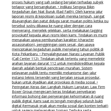
proses hukum yang sah sedang berjalan terhadap subjek
terlapor yang bersangkutan. • Indikasi Sengaja Bikin
Kegaduhan dan Niat Buruk (Bad Faith): Oleh karena jalur
laporan resmi di kepolisian sudah mereka tempuh, sangat
disayangkan dan patut diduga sarat muatan politis ketika isu
tersebut justru dibawa ke ruang siber dengan cara
menyerang, menjelek-jelekkan, serta melakukan tagging
provokatif kepada akun resmi klien kami. Tindakan ini murni
merupakan upaya pembunuhan karakter (character
assassination), penggiringan opini sesat, dan upaya
menciptakan kegaduhan publik menjelang tahun politik di
Kota Pekanbaru. • Penyalahgunaan Narasi Layanan Publik
(Call Center 112): Tindakan pihak tertentu yang memelintir
arahan layanan darurat 112 untuk mendiskreditkan kepala
daerah adalah bentuk pencitraan murahan. Sistem
pelayanan publik tentu memiliki mekanisme dan jalur
instansi teknis tersendiri yang berjalan sesuai prosedur,
bukan untuk dijadikan alat provokasi di media sosial. •
Peringatan Keras dan Langkah Hukum Lanjutan: Law Firm
Boxer Group mengecam keras tindakan penyebaran
informasi bohong dan penyerangan kehormatan di ruang
publik digital. Kami saat ini tengah mengkaji seluruh bukti
digital (termasuk jejak akun media sosial dan konten terkait)
untuk segera melayangkan Somasi Terbuka serta