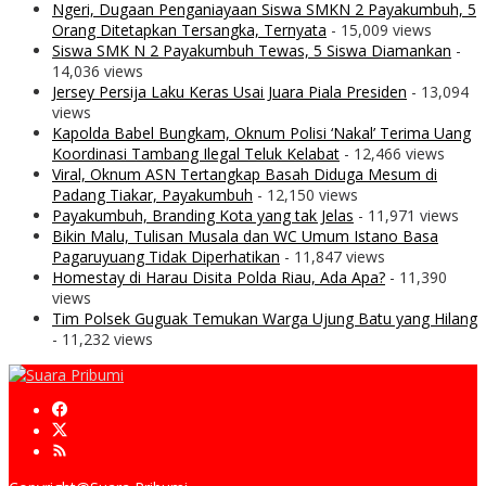
Ngeri, Dugaan Penganiayaan Siswa SMKN 2 Payakumbuh, 5
Orang Ditetapkan Tersangka, Ternyata
- 15,009 views
Siswa SMK N 2 Payakumbuh Tewas, 5 Siswa Diamankan
-
14,036 views
Jersey Persija Laku Keras Usai Juara Piala Presiden
- 13,094
views
Kapolda Babel Bungkam, Oknum Polisi ‘Nakal’ Terima Uang
Koordinasi Tambang Ilegal Teluk Kelabat
- 12,466 views
Viral, Oknum ASN Tertangkap Basah Diduga Mesum di
Padang Tiakar, Payakumbuh
- 12,150 views
Payakumbuh, Branding Kota yang tak Jelas
- 11,971 views
Bikin Malu, Tulisan Musala dan WC Umum Istano Basa
Pagaruyuang Tidak Diperhatikan
- 11,847 views
Homestay di Harau Disita Polda Riau, Ada Apa?
- 11,390
views
Tim Polsek Guguak Temukan Warga Ujung Batu yang Hilang
- 11,232 views