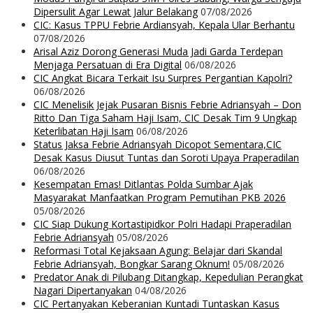
Dipersulit Agar Lewat Jalur Belakang
07/08/2026
CIC: Kasus TPPU Febrie Ardiansyah, Kepala Ular Berhantu
07/08/2026
Arisal Aziz Dorong Generasi Muda Jadi Garda Terdepan
Menjaga Persatuan di Era Digital
06/08/2026
CIC Angkat Bicara Terkait Isu Surpres Pergantian Kapolri?
06/08/2026
CIC Menelisik Jejak Pusaran Bisnis Febrie Adriansyah – Don
Ritto Dan Tiga Saham Haji Isam, CIC Desak Tim 9 Ungkap
Keterlibatan Haji Isam
06/08/2026
Status Jaksa Febrie Adriansyah Dicopot Sementara,CIC
Desak Kasus Diusut Tuntas dan Soroti Upaya Praperadilan
06/08/2026
Kesempatan Emas! Ditlantas Polda Sumbar Ajak
Masyarakat Manfaatkan Program Pemutihan PKB 2026
05/08/2026
CIC Siap Dukung Kortastipidkor Polri Hadapi Praperadilan
Febrie Adriansyah
05/08/2026
Reformasi Total Kejaksaan Agung: Belajar dari Skandal
Febrie Adriansyah, Bongkar Sarang Oknum!
05/08/2026
Predator Anak di Pilubang Ditangkap, Kepedulian Perangkat
Nagari Dipertanyakan
04/08/2026
CIC Pertanyakan Keberanian Kuntadi Tuntaskan Kasus