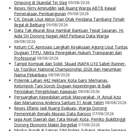
Ompong di Skandal Tin Slag
09/08/2026
Reses Yerry Amiruddin Jadi Ruang Warga ABTB Kawal
Pemerataan Pembangunan
09/08/2026
CIC Desak Usut Aktor Dan Otak Pendana Tambang Timah
Ilegal di Belitung
09/08/2026
Data Tak Akurat Bisa Hambat Bantuan Tepat Sasaran, Hj.
Aida SH Dorong Nagari Aktif Perbarui Data Warga
08/08/2026
Ketum CIC Apresiasi Langkah Kejaksaan Agung Usut Tuntas
Dugaan TPPU, Minta Penegakan Hukum Transparan dan
Profesional
08/08/2026
Tampil Kompak dan Solid, Skuad INAFA U10 Sabet Runner-
Up TopSkor National Championship 2026 dan Harumkan
Nama Pekanbaru
08/08/2026
Polemik Lahan 442 Hektare Kota Garo Memanas,
Kelompok Tani Soroti Dugaan Kepentingan di Balik
Penolakan Pengelolaan Kawasan
08/08/2026
Perjuangkan Kepedulian untuk Masyarakat, H. Arisal Aziz
dan Marsanova Andesra Santuni 51 Anak Yatim
08/08/2026
Reses Elfanis Jadi Ruang Evaluasi, Warga Dorong
Pemerintah Benahi Akurasi Data Bansos
07/08/2026
Jaga Aset Daerah dan Tata Wajah Kota, Pemko Bukittinggi
Dorong Ekonomi Makin Bergeliat
07/08/2026
Modus Pungli di Satpas SIM Polres Subang, Warga Sengaja