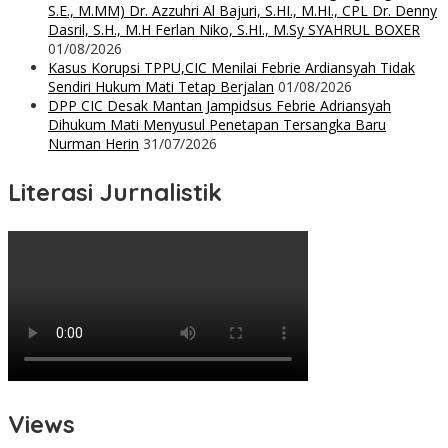
S.E., M.MM) Dr. Azzuhri Al Bajuri, S.HI., M.HI., CPL Dr. Denny
Dasril, S.H., M.H Ferlan Niko, S.HI., M.Sy SYAHRUL BOXER
01/08/2026
Kasus Korupsi TPPU,CIC Menilai Febrie Ardiansyah Tidak
Sendiri Hukum Mati Tetap Berjalan
01/08/2026
DPP CIC Desak Mantan Jampidsus Febrie Adriansyah
Dihukum Mati Menyusul Penetapan Tersangka Baru
Nurman Herin
31/07/2026
Literasi Jurnalistik
Views