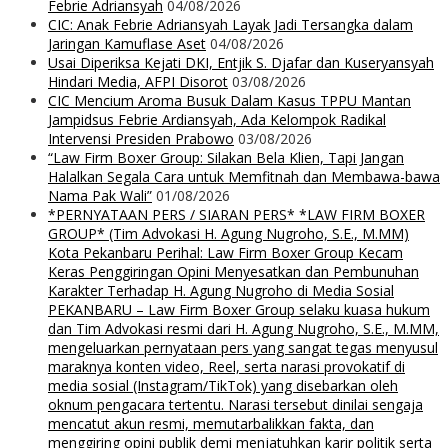
Febrie Adriansyah
04/08/2026
CIC: Anak Febrie Adriansyah Layak Jadi Tersangka dalam
Jaringan Kamuflase Aset
04/08/2026
Usai Diperiksa Kejati DKI, Entjik S. Djafar dan Kuseryansyah
Hindari Media, AFPI Disorot
03/08/2026
CIC Mencium Aroma Busuk Dalam Kasus TPPU Mantan
Jampidsus Febrie Ardiansyah, Ada Kelompok Radikal
Intervensi Presiden Prabowo
03/08/2026
“Law Firm Boxer Group: Silakan Bela Klien, Tapi Jangan
Halalkan Segala Cara untuk Memfitnah dan Membawa-bawa
Nama Pak Wali”
01/08/2026
*PERNYATAAN PERS / SIARAN PERS* *LAW FIRM BOXER
GROUP* (Tim Advokasi H. Agung Nugroho, S.E., M.MM)
Kota Pekanbaru Perihal: Law Firm Boxer Group Kecam
Keras Penggiringan Opini Menyesatkan dan Pembunuhan
Karakter Terhadap H. Agung Nugroho di Media Sosial
PEKANBARU – Law Firm Boxer Group selaku kuasa hukum
dan Tim Advokasi resmi dari H. Agung Nugroho, S.E., M.MM,
mengeluarkan pernyataan pers yang sangat tegas menyusul
maraknya konten video, Reel, serta narasi provokatif di
media sosial (Instagram/TikTok) yang disebarkan oleh
oknum pengacara tertentu. Narasi tersebut dinilai sengaja
mencatut akun resmi, memutarbalikkan fakta, dan
menggiring opini publik demi menjatuhkan karir politik serta