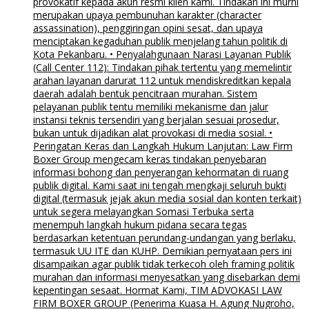
provokatif kepada akun resmi klien kami. Tindakan ini murni
merupakan upaya pembunuhan karakter (character
assassination), penggiringan opini sesat, dan upaya
menciptakan kegaduhan publik menjelang tahun politik di
Kota Pekanbaru. • Penyalahgunaan Narasi Layanan Publik
(Call Center 112): Tindakan pihak tertentu yang memelintir
arahan layanan darurat 112 untuk mendiskreditkan kepala
daerah adalah bentuk pencitraan murahan. Sistem
pelayanan publik tentu memiliki mekanisme dan jalur
instansi teknis tersendiri yang berjalan sesuai prosedur,
bukan untuk dijadikan alat provokasi di media sosial. •
Peringatan Keras dan Langkah Hukum Lanjutan: Law Firm
Boxer Group mengecam keras tindakan penyebaran
informasi bohong dan penyerangan kehormatan di ruang
publik digital. Kami saat ini tengah mengkaji seluruh bukti
digital (termasuk jejak akun media sosial dan konten terkait)
untuk segera melayangkan Somasi Terbuka serta
menempuh langkah hukum pidana secara tegas
berdasarkan ketentuan perundang-undangan yang berlaku,
termasuk UU ITE dan KUHP. Demikian pernyataan pers ini
disampaikan agar publik tidak terkecoh oleh framing politik
murahan dan informasi menyesatkan yang disebarkan demi
kepentingan sesaat. Hormat Kami, TIM ADVOKASI LAW
FIRM BOXER GROUP (Penerima Kuasa H. Agung Nugroho,