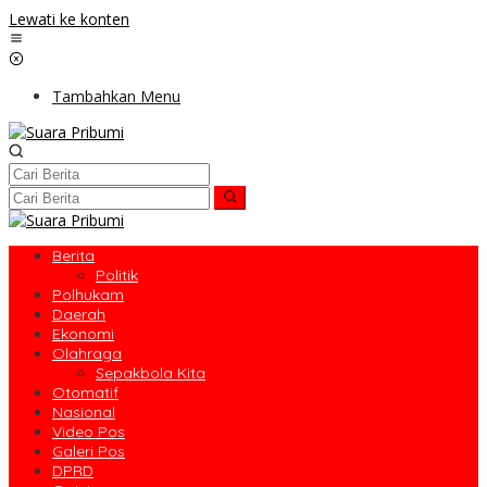
Lewati ke konten
Tambahkan Menu
Berita
Politik
Polhukam
Daerah
Ekonomi
Olahraga
Sepakbola Kita
Otomatif
Nasional
Video Pos
Galeri Pos
DPRD