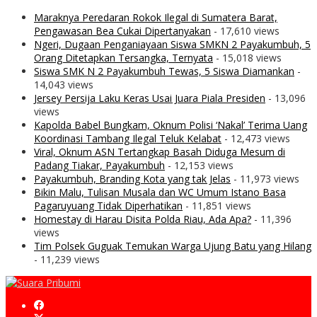
Maraknya Peredaran Rokok Ilegal di Sumatera Barat,
Pengawasan Bea Cukai Dipertanyakan
- 17,610 views
Ngeri, Dugaan Penganiayaan Siswa SMKN 2 Payakumbuh, 5
Orang Ditetapkan Tersangka, Ternyata
- 15,018 views
Siswa SMK N 2 Payakumbuh Tewas, 5 Siswa Diamankan
-
14,043 views
Jersey Persija Laku Keras Usai Juara Piala Presiden
- 13,096
views
Kapolda Babel Bungkam, Oknum Polisi ‘Nakal’ Terima Uang
Koordinasi Tambang Ilegal Teluk Kelabat
- 12,473 views
Viral, Oknum ASN Tertangkap Basah Diduga Mesum di
Padang Tiakar, Payakumbuh
- 12,153 views
Payakumbuh, Branding Kota yang tak Jelas
- 11,973 views
Bikin Malu, Tulisan Musala dan WC Umum Istano Basa
Pagaruyuang Tidak Diperhatikan
- 11,851 views
Homestay di Harau Disita Polda Riau, Ada Apa?
- 11,396
views
Tim Polsek Guguak Temukan Warga Ujung Batu yang Hilang
- 11,239 views