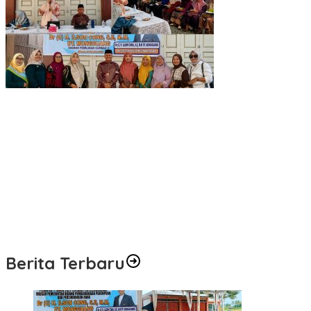
Bukan Sekadar Regulasi, H. Ilson Cong Ingin Perlindungan
Perempuan dan Anak Dipahami hingga Keluarga
Sentilan Keras CIC ke Kapolda Babel: Jangan Jadi Macan
Ompong di Skandal Tin Slag
Reses Yerry Amiruddin Jadi Ruang Warga ABTB Kawal
Pemerataan Pembangunan
CIC Desak Usut Aktor Dan Otak Pendana Tambang Timah Ilegal
di Belitung
Berita Terbaru