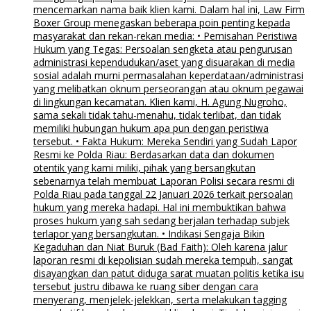
mencemarkan nama baik klien kami. Dalam hal ini, Law Firm
Boxer Group menegaskan beberapa poin penting kepada
masyarakat dan rekan-rekan media: • Pemisahan Peristiwa
Hukum yang Tegas: Persoalan sengketa atau pengurusan
administrasi kependudukan/aset yang disuarakan di media
sosial adalah murni permasalahan keperdataan/administrasi
yang melibatkan oknum perseorangan atau oknum pegawai
di lingkungan kecamatan. Klien kami, H. Agung Nugroho,
sama sekali tidak tahu-menahu, tidak terlibat, dan tidak
memiliki hubungan hukum apa pun dengan peristiwa
tersebut. • Fakta Hukum: Mereka Sendiri yang Sudah Lapor
Resmi ke Polda Riau: Berdasarkan data dan dokumen
otentik yang kami miliki, pihak yang bersangkutan
sebenarnya telah membuat Laporan Polisi secara resmi di
Polda Riau pada tanggal 22 Januari 2026 terkait persoalan
hukum yang mereka hadapi. Hal ini membuktikan bahwa
proses hukum yang sah sedang berjalan terhadap subjek
terlapor yang bersangkutan. • Indikasi Sengaja Bikin
Kegaduhan dan Niat Buruk (Bad Faith): Oleh karena jalur
laporan resmi di kepolisian sudah mereka tempuh, sangat
disayangkan dan patut diduga sarat muatan politis ketika isu
tersebut justru dibawa ke ruang siber dengan cara
menyerang, menjelek-jelekkan, serta melakukan tagging