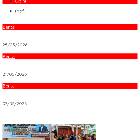
Opini
Profil
Berita
Pemko Bukittinggi Siap Luncurkan Call Center Darurat 112 pada
Peringatan 100 Tahun Jam Gadang
25/05/2026
Berita
Ciptakan Kenyamanan Wisata, Pemko Bukittinggi Relokasi PKL
Kawasan Jam Gadang ke Pasa Ateh
21/05/2026
Berita
​Abad Baru Jam Gadang: Bukittinggi Bidik Panggung Budaya
Dunia Lewat IMLF 2026
07/06/2026
Selebgram Meicha Lee Hadapi Dampak Psikologis Kasus
Dermakeys Clinic, Berulang Kali Diperiksa Psikiater