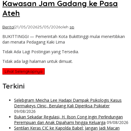
Kawasan Jam Gadang ke Pasa
Ateh
Berita
|
21/05/2026
25/05/2026
oleh
sp
BUKITTINGGI — Pemerintah Kota Bukittinggi mulai menertibkan
dan menata Pedagang Kaki Lima
Tidak Ada Lagi Postingan yang Tersedia.
Tidak ada lagi halaman untuk dimuat.
Lihat Selengkapnya
Terkini
Selebgram Meicha Lee Hadapi Dampak Psikologis Kasus
Dermakeys Clinic, Berulang Kali Diperiksa Psikiater
09/08/2026
Bukan Sekadar Regulasi, H. Ilson Cong Ingin Perlindungan
Perempuan dan Anak Dipahami hingga Keluarga
09/08/2026
Sentilan Keras CIC ke Kapolda Babel: Jangan Jadi Macan