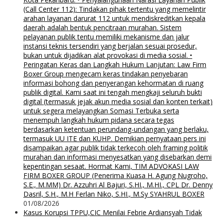
(Call Center 112): Tindakan pihak tertentu yang memelintir
arahan layanan darurat 112 untuk mendiskreditkan kepala
daerah adalah bentuk pencitraan murahan. Sistem
pelayanan publik tentu memiliki mekanisme dan jalur
instansi teknis tersendiri yang berjalan sesuai prosedur,
bukan untuk dijadikan alat provokasi di media sosial. •
Peringatan Keras dan Langkah Hukum Lanjutan: Law Firm
Boxer Group mengecam keras tindakan penyebaran
informasi bohong dan penyerangan kehormatan di ruang
publik digital. Kami saat ini tengah mengkaji seluruh bukti
digital (termasuk jejak akun media sosial dan konten terkait)
untuk segera melayangkan Somasi Terbuka serta
menempuh langkah hukum pidana secara tegas
berdasarkan ketentuan perundang-undangan yang berlaku,
termasuk UU ITE dan KUHP. Demikian pernyataan pers ini
disampaikan agar publik tidak terkecoh oleh framing politik
murahan dan informasi menyesatkan yang disebarkan demi
kepentingan sesaat. Hormat Kami, TIM ADVOKASI LAW
FIRM BOXER GROUP (Penerima Kuasa H. Agung Nugroho,
S.E., M.MM) Dr. Azzuhri Al Bajuri, S.HI., M.HI., CPL Dr. Denny
Dasril, S.H., M.H Ferlan Niko, S.HI., M.Sy SYAHRUL BOXER
01/08/2026
Kasus Korupsi TPPU,CIC Menilai Febrie Ardiansyah Tidak