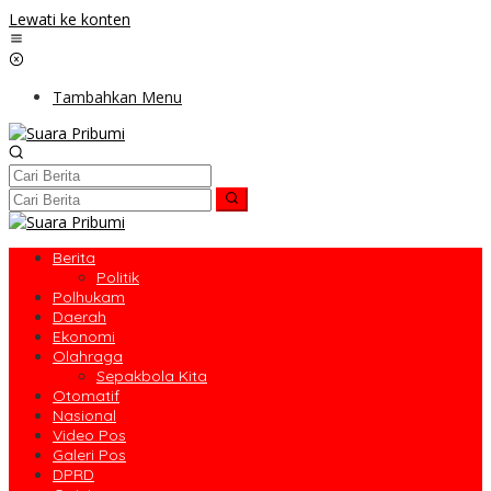
Lewati ke konten
Tambahkan Menu
Berita
Politik
Polhukam
Daerah
Ekonomi
Olahraga
Sepakbola Kita
Otomatif
Nasional
Video Pos
Galeri Pos
DPRD