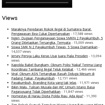
Views
Maraknya Peredaran Rokok Ilegal di Sumatera Barat,
Pengawasan Bea Cukai Dipertanyakan
- 17,588 views
Ngeri, Dugaan Penganiayaan Siswa SMKN 2 Payakumbuh, 5
Orang Ditetapkan Tersangka, Ternyata
- 15,009 views
Siswa SMK N 2 Payakumbuh Tewas, 5 Siswa Diamankan
-
14,037 views
Jersey Persija Laku Keras Usai Juara Piala Presiden
- 13,094
views
Kapolda Babel Bungkam, Oknum Polisi ‘Nakal’ Terima Uang
Koordinasi Tambang Ilegal Teluk Kelabat
- 12,466 views
Viral, Oknum ASN Tertangkap Basah Diduga Mesum di
Padang Tiakar, Payakumbuh
- 12,151 views
Payakumbuh, Branding Kota yang tak Jelas
- 11,971 views
Bikin Malu, Tulisan Musala dan WC Umum Istano Basa
Pagaruyuang Tidak Diperhatikan
- 11,847 views
Homestay di Harau Disita Polda Riau, Ada Apa?
- 11,390
views
Tim Polsek Guguak Temukan Warga Ujung Batu yang Hilang