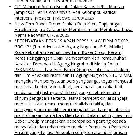
Hindari Media, AFPI Disorot
03/08/2026
CIC Mencium Aroma Busuk Dalam Kasus TPPU Mantan
Jampidsus Febrie Ardiansyah, Ada Kelompok Radikal
Intervensi Presiden Prabowo
03/08/2026
“Law Firm Boxer Group: Silakan Bela Klien, Tapi Jangan
Halalkan Segala Cara untuk Memfitnah dan Membawa-bawa
Nama Pak Wali”
01/08/2026
*PERNYATAAN PERS / SIARAN PERS* *LAW FIRM BOXER
GROUP* (Tim Advokasi H. Agung Nugroho, S.E., M.MM)
Kota Pekanbaru Perihal: Law Firm Boxer Group Kecam
Keras Penggiringan Opini Menyesatkan dan Pembunuhan
Karakter Terhadap H. Agung Nugroho di Media Sosial
PEKANBARU – Law Firm Boxer Group selaku kuasa hukum
dan Tim Advokasi resmi dari H. Agung Nugroho, S.E., M.MM,
mengeluarkan pernyataan pers yang sangat tegas menyusul
maraknya konten video, Reel, serta narasi provokatif di
media sosial (Instagram/TikTok) yang disebarkan oleh
oknum pengacara tertentu. Narasi tersebut dinilai sengaja
mencatut akun resmi, memutarbalikkan fakta, dan
menggiring opini publik demi menjatuhkan karir politik serta
mencemarkan nama baik klien kami. Dalam hal ini, Law Firm
Boxer Group menegaskan beberapa poin penting kepada
masyarakat dan rekan-rekan media: • Pemisahan Peristiwa
Hukum yang Tegas: Persoalan sengketa atau pengurusan