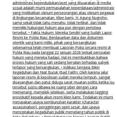
administrasi kependudukan/aset yang disuarakan di media
sosial adalah murni permasalahan keperdataan/administrasi
yang melibatkan oknum perseorangan atau oknum pegawai
di lingkungan kecamatan. Klien kami, H. Agung Nugroho,
sama sekali tidak tahu-menahu, tidak terlibat, dan tidak
memiliki hubungan hukum apa pun dengan peristiwa
tersebut. • Fakta Hukum: Mereka Sendiri yang Sudah Lapor
Resmi ke Polda Riau: Berdasarkan data dan dokumen
otentik yang kami miliki, pihak yang bersangkutan
sebenarnya telah membuat Laporan Polisi secara resmi di
Polda Riau pada tanggal 22 Januari 2026 terkait persoalan
hukum yang mereka hadapi. Hal ini membuktikan bahwa
proses hukum yang sah sedang berjalan terhadap subjek
terlapor yang bersangkutan. • Indikasi Sengaja Bikin
Kegaduhan dan Niat Buruk (Bad Faith): Oleh karena jalur
laporan resmi di kepolisian sudah mereka tempuh, sangat
disayangkan dan patut diduga sarat muatan politis ketika isu
tersebut justru dibawa ke ruang siber dengan cara
menyerang, menjelek-jelekkan, serta melakukan tagging
provokatif kepada akun resmi klien kami. Tindakan ini murni
merupakan upaya pembunuhan karakter (character
assassination), penggiringan opini sesat, dan upaya
menciptakan kegaduhan publik menjelang tahun politik di
Kota Pekanbaru. • Penyalahgunaan Narasi Layanan Publik