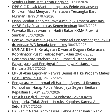
Sendiri Hukum Mati Tetap Berjalan
01/08/2026
DPP CIC Desak Mantan Jampidsus Febrie Adriansyah
Dihukum Mati Menyusul Penetapan Tersangka Baru
Nurman Herin
31/07/2026
Pisah Sambut Kapolres Payakumbuh, Zulmaeta Apresiasi
AKBP Ricky Ricardo atas Kepemimpinan
30/07/2026
Wawako Elzadaswarman Hadiri Rakor KKMA Provinsi
Sumbar
30/07/2026
Pemko Payakumbuh Ajukan Proposal Pengembangan RSUD
dr. Adnaan WD kepada Kemenkes
30/07/2026
MUNAS BEM SI Kerakyatan Diwarnai Dugaan Kekerasan,
Koordinator Pusat Terlibat Pemukulan
29/07/2026
Pameran Foto “Prahara Pulau Emas” di Istano Basa
Pagaruyung Jadi Pengingat Pentingnya Kesiapsiagaan
Bencana
29/07/2026
LPPBI Akan Laporkan Perwira Berinisial F ke Propam Mabes
Polri, Desak PTDH
29/07/2026
Pengacara Muhammad Ali Harahap Apresiasi Respons
Kompolnas, Harap Polda Metro Jaya Segera Berikan
Kepastian Hukum
28/07/2026
Praktik Pungli di Satpas SIM Polresta Bekasi Kota
Merajalela, Tidak Gentar Intruksi Kapolres Karena Ada
Setor?
27/07/2026
CIC Sebut Narasi Kriminalisasi Febrie Adriansyah ” Radio