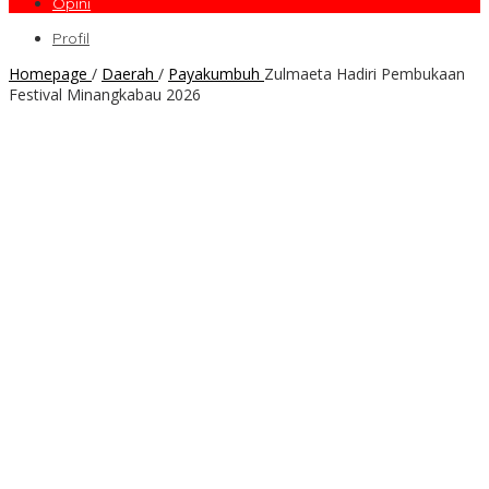
Opini
Profil
Homepage
/
Daerah
/
Payakumbuh
Zulmaeta Hadiri Pembukaan
Festival Minangkabau 2026