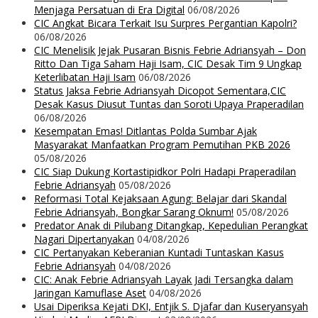
Menjaga Persatuan di Era Digital
06/08/2026
CIC Angkat Bicara Terkait Isu Surpres Pergantian Kapolri?
06/08/2026
CIC Menelisik Jejak Pusaran Bisnis Febrie Adriansyah – Don
Ritto Dan Tiga Saham Haji Isam, CIC Desak Tim 9 Ungkap
Keterlibatan Haji Isam
06/08/2026
Status Jaksa Febrie Adriansyah Dicopot Sementara,CIC
Desak Kasus Diusut Tuntas dan Soroti Upaya Praperadilan
06/08/2026
Kesempatan Emas! Ditlantas Polda Sumbar Ajak
Masyarakat Manfaatkan Program Pemutihan PKB 2026
05/08/2026
CIC Siap Dukung Kortastipidkor Polri Hadapi Praperadilan
Febrie Adriansyah
05/08/2026
Reformasi Total Kejaksaan Agung: Belajar dari Skandal
Febrie Adriansyah, Bongkar Sarang Oknum!
05/08/2026
Predator Anak di Pilubang Ditangkap, Kepedulian Perangkat
Nagari Dipertanyakan
04/08/2026
CIC Pertanyakan Keberanian Kuntadi Tuntaskan Kasus
Febrie Adriansyah
04/08/2026
CIC: Anak Febrie Adriansyah Layak Jadi Tersangka dalam
Jaringan Kamuflase Aset
04/08/2026
Usai Diperiksa Kejati DKI, Entjik S. Djafar dan Kuseryansyah