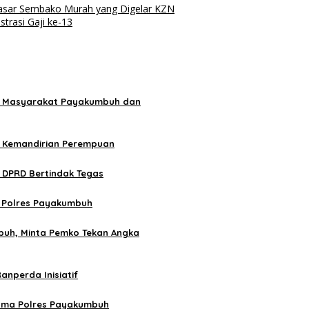
asar Sembako Murah yang Digelar KZN
trasi Gaji ke-13
as Masyarakat Payakumbuh dan
n Kemandirian Perempuan
 DPRD Bertindak Tegas
m Polres Payakumbuh
buh, Minta Pemko Tekan Angka
nperda Inisiatif
sama Polres Payakumbuh