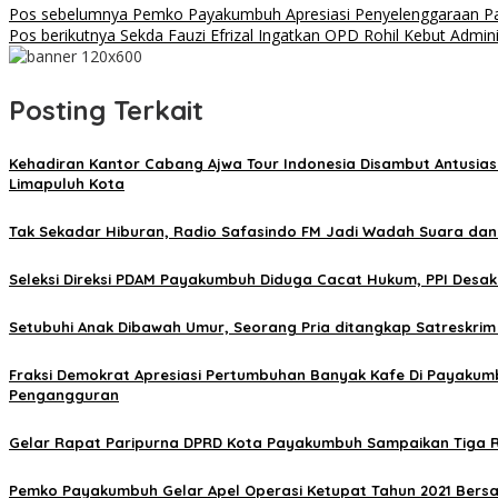
Pos sebelumnya
Pemko Payakumbuh Apresiasi Penyelenggaraan P
Pos berikutnya
Sekda Fauzi Efrizal Ingatkan OPD Rohil Kebut Adminis
Posting Terkait
Kehadiran Kantor Cabang Ajwa Tour Indonesia Disambut Antusi
Limapuluh Kota
Tak Sekadar Hiburan, Radio Safasindo FM Jadi Wadah Suara da
Seleksi Direksi PDAM Payakumbuh Diduga Cacat Hukum, PPI Desak
Setubuhi Anak Dibawah Umur, Seorang Pria ditangkap Satreskri
Fraksi Demokrat Apresiasi Pertumbuhan Banyak Kafe Di Payakum
Pengangguran
Gelar Rapat Paripurna DPRD Kota Payakumbuh Sampaikan Tiga Ra
Pemko Payakumbuh Gelar Apel Operasi Ketupat Tahun 2021 Ber