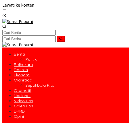
Lewati ke konten
Berita
Politik
Polhukam
Daerah
Ekonomi
Olahraga
Sepakbola Kita
Otomatif
Nasional
Video Pos
Galeri Pos
DPRD
Opini