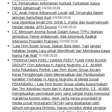
CIC Pertanyakan Keberanian Kuntadi Tuntaskan Kasus
Febrie Adriansyah
04/08/2026
CIC: Anak Febrie Adriansyah Layak Jadi Tersangka dalam
Jaringan Kamuflase Aset
04/08/2026
Usai Diperiksa Kejati DKI, Entjik S. Djafar dan Kuseryansyah
Hindari Media, AFPI Disorot
03/08/2026
CIC Mencium Aroma Busuk Dalam Kasus TPPU Mantan
Jampidsus Febrie Ardiansyah, Ada Kelompok Radikal
Intervensi Presiden Prabowo
03/08/2026
“Law Firm Boxer Group: Silakan Bela Klien, Tapi Jangan
Halalkan Segala Cara untuk Memfitnah dan Membawa-bawa
Nama Pak Wali”
01/08/2026
*PERNYATAAN PERS / SIARAN PERS* *LAW FIRM BOXER
GROUP* (Tim Advokasi H. Agung Nugroho, S.E., M.MM)
Kota Pekanbaru Perihal: Law Firm Boxer Group Kecam
Keras Penggiringan Opini Menyesatkan dan Pembunuhan
Karakter Terhadap H. Agung Nugroho di Media Sosial
PEKANBARU – Law Firm Boxer Group selaku kuasa hukum
dan Tim Advokasi resmi dari H. Agung Nugroho, S.E., M.MM,
mengeluarkan pernyataan pers yang sangat tegas menyusul
maraknya konten video, Reel, serta narasi provokatif di
media sosial (Instagram/TikTok) yang disebarkan oleh
oknum pengacara tertentu. Narasi tersebut dinilai sengaja