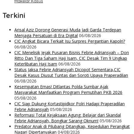
Makelar Kasus
Terkini
Arisal Aziz Dorong Generasi Muda Jadi Garda Terdepan
Menjaga Persatuan di Era Digital
06/08/2026
CIC Angkat Bicara Terkait Isu Surpres Pergantian Kapolri?
06/08/2026
CIC Menelisik Jejak Pusaran Bisnis Febrie Adriansyah – Don
Ritto Dan Tiga Saham Haji Isam, CIC Desak Tim 9 Ungkap
Keterlibatan Haji Isam
06/08/2026
Status Jaksa Febrie Adriansyah Dicopot Sementara,CIC
Desak Kasus Diusut Tuntas dan Soroti Upaya Praperadilan
06/08/2026
Kesempatan Emas! Ditlantas Polda Sumbar Ajak
Masyarakat Manfaatkan Program Pemutihan PKB 2026
05/08/2026
CIC Siap Dukung Kortastipidkor Polri Hadapi Praperadilan
Febrie Adriansyah
05/08/2026
Reformasi Total Kejaksaan Agung: Belajar dari Skandal
Febrie Adriansyah, Bongkar Sarang Oknum!
05/08/2026
Predator Anak di Pilubang Ditangkap, Kepedulian Perangkat
Nagari Dipertanyakan
04/08/2026