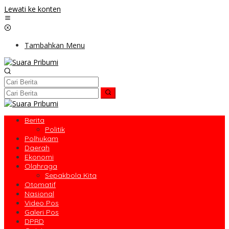
Lewati ke konten
Tambahkan Menu
Berita
Politik
Polhukam
Daerah
Ekonomi
Olahraga
Sepakbola Kita
Otomatif
Nasional
Video Pos
Galeri Pos
DPRD