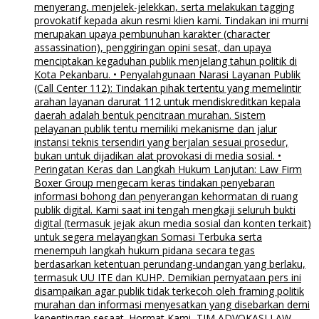
menyerang, menjelek-jelekkan, serta melakukan tagging
provokatif kepada akun resmi klien kami. Tindakan ini murni
merupakan upaya pembunuhan karakter (character
assassination), penggiringan opini sesat, dan upaya
menciptakan kegaduhan publik menjelang tahun politik di
Kota Pekanbaru. • Penyalahgunaan Narasi Layanan Publik
(Call Center 112): Tindakan pihak tertentu yang memelintir
arahan layanan darurat 112 untuk mendiskreditkan kepala
daerah adalah bentuk pencitraan murahan. Sistem
pelayanan publik tentu memiliki mekanisme dan jalur
instansi teknis tersendiri yang berjalan sesuai prosedur,
bukan untuk dijadikan alat provokasi di media sosial. •
Peringatan Keras dan Langkah Hukum Lanjutan: Law Firm
Boxer Group mengecam keras tindakan penyebaran
informasi bohong dan penyerangan kehormatan di ruang
publik digital. Kami saat ini tengah mengkaji seluruh bukti
digital (termasuk jejak akun media sosial dan konten terkait)
untuk segera melayangkan Somasi Terbuka serta
menempuh langkah hukum pidana secara tegas
berdasarkan ketentuan perundang-undangan yang berlaku,
termasuk UU ITE dan KUHP. Demikian pernyataan pers ini
disampaikan agar publik tidak terkecoh oleh framing politik
murahan dan informasi menyesatkan yang disebarkan demi
kepentingan sesaat. Hormat Kami, TIM ADVOKASI LAW