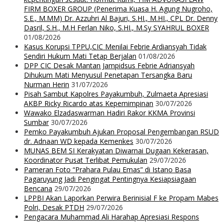
FIRM BOXER GROUP (Penerima Kuasa H. Agung Nugroho,
S.E., M.MM) Dr. Azzuhri Al Bajuri, S.HI., M.HI., CPL Dr. Denny
Dasril, S.H., M.H Ferlan Niko, S.HI., M.Sy SYAHRUL BOXER
01/08/2026
Kasus Korupsi TPPU,CIC Menilai Febrie Ardiansyah Tidak
Sendiri Hukum Mati Tetap Berjalan
01/08/2026
DPP CIC Desak Mantan Jampidsus Febrie Adriansyah
Dihukum Mati Menyusul Penetapan Tersangka Baru
Nurman Herin
31/07/2026
Pisah Sambut Kapolres Payakumbuh, Zulmaeta Apresiasi
AKBP Ricky Ricardo atas Kepemimpinan
30/07/2026
Wawako Elzadaswarman Hadiri Rakor KKMA Provinsi
Sumbar
30/07/2026
Pemko Payakumbuh Ajukan Proposal Pengembangan RSUD
dr. Adnaan WD kepada Kemenkes
30/07/2026
MUNAS BEM SI Kerakyatan Diwarnai Dugaan Kekerasan,
Koordinator Pusat Terlibat Pemukulan
29/07/2026
Pameran Foto “Prahara Pulau Emas” di Istano Basa
Pagaruyung Jadi Pengingat Pentingnya Kesiapsiagaan
Bencana
29/07/2026
LPPBI Akan Laporkan Perwira Berinisial F ke Propam Mabes
Polri, Desak PTDH
29/07/2026
Pengacara Muhammad Ali Harahap Apresiasi Respons