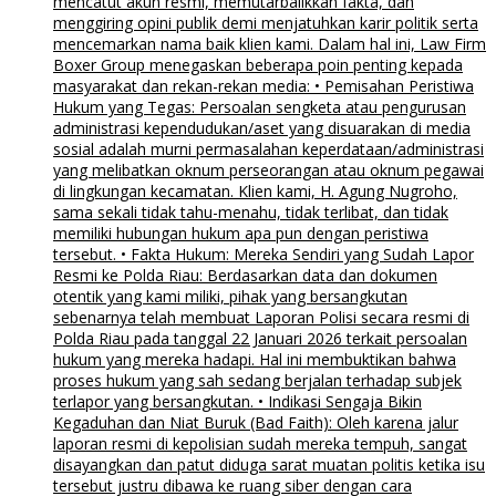
mencatut akun resmi, memutarbalikkan fakta, dan
menggiring opini publik demi menjatuhkan karir politik serta
mencemarkan nama baik klien kami. Dalam hal ini, Law Firm
Boxer Group menegaskan beberapa poin penting kepada
masyarakat dan rekan-rekan media: • Pemisahan Peristiwa
Hukum yang Tegas: Persoalan sengketa atau pengurusan
administrasi kependudukan/aset yang disuarakan di media
sosial adalah murni permasalahan keperdataan/administrasi
yang melibatkan oknum perseorangan atau oknum pegawai
di lingkungan kecamatan. Klien kami, H. Agung Nugroho,
sama sekali tidak tahu-menahu, tidak terlibat, dan tidak
memiliki hubungan hukum apa pun dengan peristiwa
tersebut. • Fakta Hukum: Mereka Sendiri yang Sudah Lapor
Resmi ke Polda Riau: Berdasarkan data dan dokumen
otentik yang kami miliki, pihak yang bersangkutan
sebenarnya telah membuat Laporan Polisi secara resmi di
Polda Riau pada tanggal 22 Januari 2026 terkait persoalan
hukum yang mereka hadapi. Hal ini membuktikan bahwa
proses hukum yang sah sedang berjalan terhadap subjek
terlapor yang bersangkutan. • Indikasi Sengaja Bikin
Kegaduhan dan Niat Buruk (Bad Faith): Oleh karena jalur
laporan resmi di kepolisian sudah mereka tempuh, sangat
disayangkan dan patut diduga sarat muatan politis ketika isu
tersebut justru dibawa ke ruang siber dengan cara