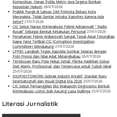
Kompolnas, Harap Polda Metro Jaya Segera Berikan
Kepastian Hukum
28/07/2026
Praktik Pungli di Satpas SIM Polresta Bekasi Kota
Merajalela, Tidak Gentar Intruksi Kapolres Karena Ada
Setor?
27/07/2026
CIC Sebut Narasi Kriminalisasi Febrie Adriansyah ” Radio
Rusak” Sebagai Bentuk Ketakutan Personal
27/07/2026
Penahanan Febrie Ardiansyah Sangat Tepat,Awal Terungkap
Siapa Yang Terlibat,CIC (Corruption Investigation
Committee) Mendukung
27/07/2026
LPPBI: Langkah Tegas Kapolda Sumbar Selaras dengan
Polri Presisi dan Nilai Adat Minangkabau
26/07/2026
Terobosan Baru Pola Hidup Sehat: Fibréa Hadirkan Solusi
Diet Alami, Profesional, dan Terpercaya untuk Tubuh Ideal
25/07/2026
DIOPHOTOWORK Gebrak Industri Kreatif, Standar Baru
Sinematografi dan Visual Digital Era 2026
25/07/2026
CIC Sebut Pemanggilan Eks Wakapolri Oegroseno Bentuk
Kriminalisasi: Listyo Bak Kacang Lupa Kulitnya
25/07/2026
Literasi Jurnalistik