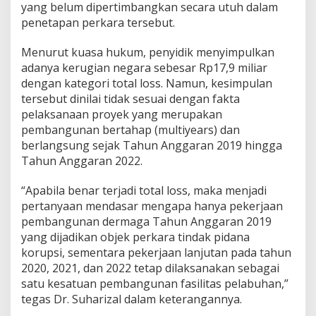
yang belum dipertimbangkan secara utuh dalam
h
penetapan perkara tersebut.
a
n
k
Menurut kuasa hukum, penyidik menyimpulkan
o
adanya kerugian negara sebesar Rp17,9 miliar
n
dengan kategori total loss. Namun, kesimpulan
s
tersebut dinilai tidak sesuai dengan fakta
t
pelaksanaan proyek yang merupakan
r
u
pembangunan bertahap (multiyears) dan
k
berlangsung sejak Tahun Anggaran 2019 hingga
s
Tahun Anggaran 2022.
i
“Apabila benar terjadi total loss, maka menjadi
pertanyaan mendasar mengapa hanya pekerjaan
pembangunan dermaga Tahun Anggaran 2019
yang dijadikan objek perkara tindak pidana
korupsi, sementara pekerjaan lanjutan pada tahun
2020, 2021, dan 2022 tetap dilaksanakan sebagai
satu kesatuan pembangunan fasilitas pelabuhan,”
tegas Dr. Suharizal dalam keterangannya.