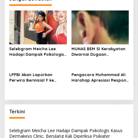
a
s
i
p
o
s
Selebgram Meicha Lee
MUNAS BEM SI Kerakyatan
Hadapi Dampak Psikologis
Diwarnai Dugaan
Kasus Dermakeys Clinic,
Kekerasan, Koordinator
Berulang Kali Diperiksa
Pusat Terlibat Pemukulan
Psikiater
LPPBI Akan Laporkan
Pengacara Muhammad Ali
Perwira Berinisial F ke
Harahap Apresiasi Respons
Propam Mabes Polri, Desak
Kompolnas, Harap Polda
PTDH
Metro Jaya Segera Berikan
Kepastian Hukum
Terkini
Selebgram Meicha Lee Hadapi Dampak Psikologis Kasus
Dermakeys Clinic, Berulang Kali Diperiksa Psikiater