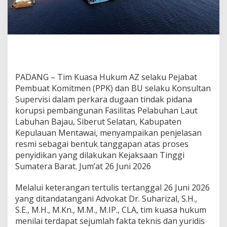
t
a
s
g
e
m
p
a
PADANG – Tim Kuasa Hukum AZ selaku Pejabat
b
Pembuat Komitmen (PPK) dan BU selaku Konsultan
u
Supervisi dalam perkara dugaan tindak pidana
k
a
korupsi pembangunan Fasilitas Pelabuhan Laut
n
Labuhan Bajau, Siberut Selatan, Kabupaten
s
Kepulauan Mentawai, menyampaikan penjelasan
e
resmi sebagai bentuk tanggapan atas proses
m
a
penyidikan yang dilakukan Kejaksaan Tinggi
t
Sumatera Barat. Jum’at 26 Juni 2026
a
k
Melalui keterangan tertulis tertanggal 26 Juni 2026
e
yang ditandatangani Advokat Dr. Suharizal, S.H.,
s
a
S.E., M.H., M.Kn., M.M., M.IP., CLA, tim kuasa hukum
l
menilai terdapat sejumlah fakta teknis dan yuridis
a