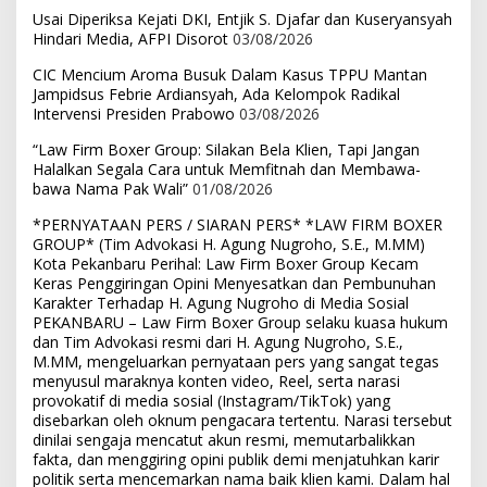
Usai Diperiksa Kejati DKI, Entjik S. Djafar dan Kuseryansyah
Hindari Media, AFPI Disorot
03/08/2026
CIC Mencium Aroma Busuk Dalam Kasus TPPU Mantan
Jampidsus Febrie Ardiansyah, Ada Kelompok Radikal
Intervensi Presiden Prabowo
03/08/2026
“Law Firm Boxer Group: Silakan Bela Klien, Tapi Jangan
Halalkan Segala Cara untuk Memfitnah dan Membawa-
bawa Nama Pak Wali”
01/08/2026
*PERNYATAAN PERS / SIARAN PERS* *LAW FIRM BOXER
GROUP* (Tim Advokasi H. Agung Nugroho, S.E., M.MM)
Kota Pekanbaru Perihal: Law Firm Boxer Group Kecam
Keras Penggiringan Opini Menyesatkan dan Pembunuhan
Karakter Terhadap H. Agung Nugroho di Media Sosial
PEKANBARU – Law Firm Boxer Group selaku kuasa hukum
dan Tim Advokasi resmi dari H. Agung Nugroho, S.E.,
M.MM, mengeluarkan pernyataan pers yang sangat tegas
menyusul maraknya konten video, Reel, serta narasi
provokatif di media sosial (Instagram/TikTok) yang
disebarkan oleh oknum pengacara tertentu. Narasi tersebut
dinilai sengaja mencatut akun resmi, memutarbalikkan
fakta, dan menggiring opini publik demi menjatuhkan karir
politik serta mencemarkan nama baik klien kami. Dalam hal