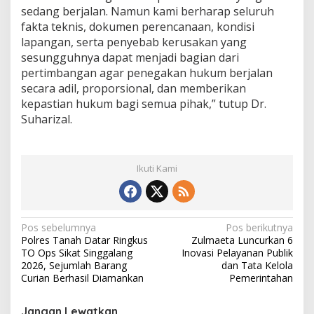
sedang berjalan. Namun kami berharap seluruh
fakta teknis, dokumen perencanaan, kondisi
lapangan, serta penyebab kerusakan yang
sesungguhnya dapat menjadi bagian dari
pertimbangan agar penegakan hukum berjalan
secara adil, proporsional, dan memberikan
kepastian hukum bagi semua pihak,” tutup Dr.
Suharizal.
Ikuti Kami
N
Pos sebelumnya
Pos berikutnya
Polres Tanah Datar Ringkus
Zulmaeta Luncurkan 6
a
TO Ops Sikat Singgalang
Inovasi Pelayanan Publik
v
2026, Sejumlah Barang
dan Tata Kelola
Curian Berhasil Diamankan
Pemerintahan
i
g
Jangan Lewatkan