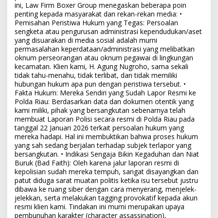
ini, Law Firm Boxer Group menegaskan beberapa poin
penting kepada masyarakat dan rekan-rekan media: •
Pemisahan Peristiwa Hukum yang Tegas: Persoalan
sengketa atau pengurusan administrasi kependudukan/aset
yang disuarakan di media sosial adalah murni
permasalahan keperdataan/administrasi yang melibatkan
oknum perseorangan atau oknum pegawai di lingkungan
kecamatan. Klien kami, H. Agung Nugroho, sama sekali
tidak tahu-menahu, tidak terlibat, dan tidak memiliki
hubungan hukum apa pun dengan peristiwa tersebut. •
Fakta Hukum: Mereka Sendiri yang Sudah Lapor Resmi ke
Polda Riau: Berdasarkan data dan dokumen otentik yang
kami miliki, pihak yang bersangkutan sebenarnya telah
membuat Laporan Polisi secara resmi di Polda Riau pada
tanggal 22 Januari 2026 terkait persoalan hukum yang
mereka hadapi. Hal ini membuktikan bahwa proses hukum
yang sah sedang berjalan terhadap subjek terlapor yang
bersangkutan. • Indikasi Sengaja Bikin Kegaduhan dan Niat
Buruk (Bad Faith): Oleh karena jalur laporan resmi di
kepolisian sudah mereka tempuh, sangat disayangkan dan
patut diduga sarat muatan politis ketika isu tersebut justru
dibawa ke ruang siber dengan cara menyerang, menjelek-
jelekkan, serta melakukan tagging provokatif kepada akun
resmi klien kami. Tindakan ini murni merupakan upaya
pembunuhan karakter (character assassination),