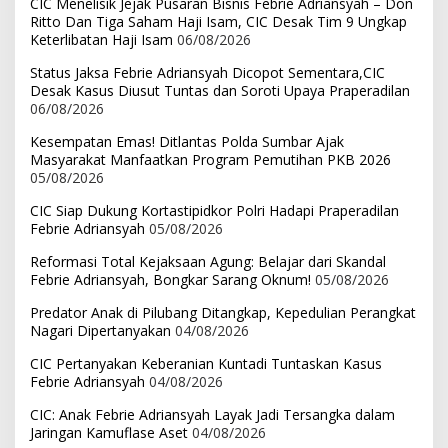
CIC Menelisik Jejak Pusaran Bisnis Febrie Adriansyah – Don
Ritto Dan Tiga Saham Haji Isam, CIC Desak Tim 9 Ungkap
Keterlibatan Haji Isam
06/08/2026
Status Jaksa Febrie Adriansyah Dicopot Sementara,CIC
Desak Kasus Diusut Tuntas dan Soroti Upaya Praperadilan
06/08/2026
Kesempatan Emas! Ditlantas Polda Sumbar Ajak
Masyarakat Manfaatkan Program Pemutihan PKB 2026
05/08/2026
CIC Siap Dukung Kortastipidkor Polri Hadapi Praperadilan
Febrie Adriansyah
05/08/2026
Reformasi Total Kejaksaan Agung: Belajar dari Skandal
Febrie Adriansyah, Bongkar Sarang Oknum!
05/08/2026
Predator Anak di Pilubang Ditangkap, Kepedulian Perangkat
Nagari Dipertanyakan
04/08/2026
CIC Pertanyakan Keberanian Kuntadi Tuntaskan Kasus
Febrie Adriansyah
04/08/2026
CIC: Anak Febrie Adriansyah Layak Jadi Tersangka dalam
Jaringan Kamuflase Aset
04/08/2026