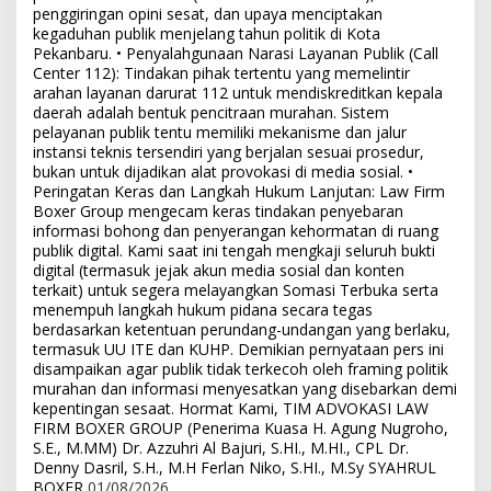
penggiringan opini sesat, dan upaya menciptakan
kegaduhan publik menjelang tahun politik di Kota
Pekanbaru. • Penyalahgunaan Narasi Layanan Publik (Call
Center 112): Tindakan pihak tertentu yang memelintir
arahan layanan darurat 112 untuk mendiskreditkan kepala
daerah adalah bentuk pencitraan murahan. Sistem
pelayanan publik tentu memiliki mekanisme dan jalur
instansi teknis tersendiri yang berjalan sesuai prosedur,
bukan untuk dijadikan alat provokasi di media sosial. •
Peringatan Keras dan Langkah Hukum Lanjutan: Law Firm
Boxer Group mengecam keras tindakan penyebaran
informasi bohong dan penyerangan kehormatan di ruang
publik digital. Kami saat ini tengah mengkaji seluruh bukti
digital (termasuk jejak akun media sosial dan konten
terkait) untuk segera melayangkan Somasi Terbuka serta
menempuh langkah hukum pidana secara tegas
berdasarkan ketentuan perundang-undangan yang berlaku,
termasuk UU ITE dan KUHP. Demikian pernyataan pers ini
disampaikan agar publik tidak terkecoh oleh framing politik
murahan dan informasi menyesatkan yang disebarkan demi
kepentingan sesaat. Hormat Kami, TIM ADVOKASI LAW
FIRM BOXER GROUP (Penerima Kuasa H. Agung Nugroho,
S.E., M.MM) Dr. Azzuhri Al Bajuri, S.HI., M.HI., CPL Dr.
Denny Dasril, S.H., M.H Ferlan Niko, S.HI., M.Sy SYAHRUL
BOXER
01/08/2026