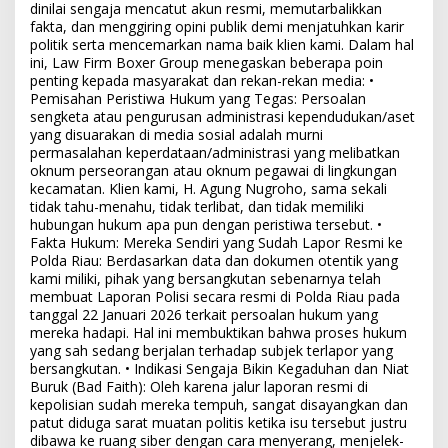
dinilai sengaja mencatut akun resmi, memutarbalikkan
fakta, dan menggiring opini publik demi menjatuhkan karir
politik serta mencemarkan nama baik klien kami. Dalam hal
ini, Law Firm Boxer Group menegaskan beberapa poin
penting kepada masyarakat dan rekan-rekan media: •
Pemisahan Peristiwa Hukum yang Tegas: Persoalan
sengketa atau pengurusan administrasi kependudukan/aset
yang disuarakan di media sosial adalah murni
permasalahan keperdataan/administrasi yang melibatkan
oknum perseorangan atau oknum pegawai di lingkungan
kecamatan. Klien kami, H. Agung Nugroho, sama sekali
tidak tahu-menahu, tidak terlibat, dan tidak memiliki
hubungan hukum apa pun dengan peristiwa tersebut. •
Fakta Hukum: Mereka Sendiri yang Sudah Lapor Resmi ke
Polda Riau: Berdasarkan data dan dokumen otentik yang
kami miliki, pihak yang bersangkutan sebenarnya telah
membuat Laporan Polisi secara resmi di Polda Riau pada
tanggal 22 Januari 2026 terkait persoalan hukum yang
mereka hadapi. Hal ini membuktikan bahwa proses hukum
yang sah sedang berjalan terhadap subjek terlapor yang
bersangkutan. • Indikasi Sengaja Bikin Kegaduhan dan Niat
Buruk (Bad Faith): Oleh karena jalur laporan resmi di
kepolisian sudah mereka tempuh, sangat disayangkan dan
patut diduga sarat muatan politis ketika isu tersebut justru
dibawa ke ruang siber dengan cara menyerang, menjelek-