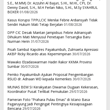
S.E., M.MM) Dr. Azzuhri Al Bajuri, S.HI., M.HI., CPL Dr.
Denny Dasril, S.H., M.H Ferlan Niko, S.HI., M.Sy SYAHRUL
BOXER
01/08/2026
Kasus Korupsi TPPU,CIC Menilai Febrie Ardiansyah Tidak
Sendiri Hukum Mati Tetap Berjalan
01/08/2026
DPP CIC Desak Mantan Jampidsus Febrie Adriansyah
Dihukum Mati Menyusul Penetapan Tersangka Baru
Nurman Herin
31/07/2026
Pisah Sambut Kapolres Payakumbuh, Zulmaeta Apresiasi
AKBP Ricky Ricardo atas Kepemimpinan
30/07/2026
Wawako Elzadaswarman Hadiri Rakor KKMA Provinsi
Sumbar
30/07/2026
Pemko Payakumbuh Ajukan Proposal Pengembangan
RSUD dr. Adnaan WD kepada Kemenkes
30/07/2026
MUNAS BEM SI Kerakyatan Diwarnai Dugaan Kekerasan,
Koordinator Pusat Terlibat Pemukulan
29/07/2026
Pameran Foto “Prahara Pulau Emas” di Istano Basa
Pagaruyung Jadi Pengingat Pentingnya Kesiapsiagaan
Bencana
29/07/2026