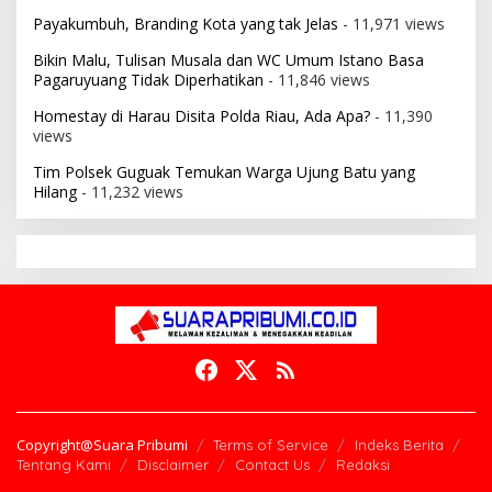
Payakumbuh, Branding Kota yang tak Jelas
- 11,971 views
Bikin Malu, Tulisan Musala dan WC Umum Istano Basa
Pagaruyuang Tidak Diperhatikan
- 11,846 views
Homestay di Harau Disita Polda Riau, Ada Apa?
- 11,390
views
Tim Polsek Guguak Temukan Warga Ujung Batu yang
Hilang
- 11,232 views
Copyright@Suara Pribumi
Terms of Service
Indeks Berita
Tentang Kami
Disclaimer
Contact Us
Redaksi