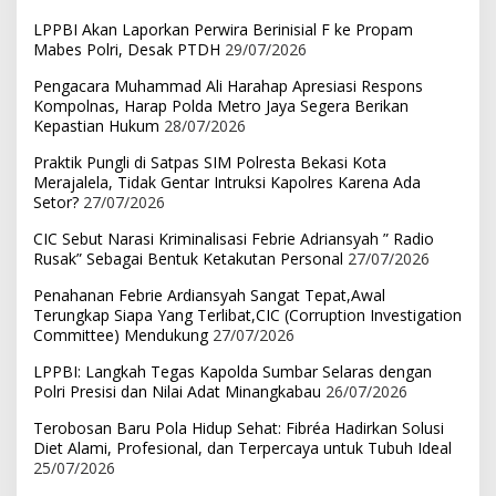
LPPBI Akan Laporkan Perwira Berinisial F ke Propam
Mabes Polri, Desak PTDH
29/07/2026
Pengacara Muhammad Ali Harahap Apresiasi Respons
Kompolnas, Harap Polda Metro Jaya Segera Berikan
Kepastian Hukum
28/07/2026
Praktik Pungli di Satpas SIM Polresta Bekasi Kota
Merajalela, Tidak Gentar Intruksi Kapolres Karena Ada
Setor?
27/07/2026
CIC Sebut Narasi Kriminalisasi Febrie Adriansyah ” Radio
Rusak” Sebagai Bentuk Ketakutan Personal
27/07/2026
Penahanan Febrie Ardiansyah Sangat Tepat,Awal
Terungkap Siapa Yang Terlibat,CIC (Corruption Investigation
Committee) Mendukung
27/07/2026
LPPBI: Langkah Tegas Kapolda Sumbar Selaras dengan
Polri Presisi dan Nilai Adat Minangkabau
26/07/2026
Terobosan Baru Pola Hidup Sehat: Fibréa Hadirkan Solusi
Diet Alami, Profesional, dan Terpercaya untuk Tubuh Ideal
25/07/2026