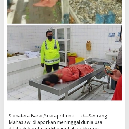
a
b
a
u
E
k
s
p
r
e
s
Sumatera Barat,Suarapribumi.co.id—Seorang
Mahasiswi dilaporkan meninggal dunia usai
ditabrak kereta api Minangkabau Ekspres.