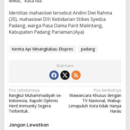
lewat,” kata dia.
Identitas mahasiswi tersebut Andini Dwi Rahma
(20), mahasiswi DIII Kebidanan Stikes Syedza
Padang, warga Pasa Dama Parit Malintang,
Kabupaten Padang Pariaman.(Aya)
Kereta Api Minangkabau Ekspres
padang
Ikuti Kami
N
Pos sebelumnya
Pos berikutnya
Rangkul Muhammadiyah se-
Wawancara Khusus dengan
a
Indonesia, Kapolri Optimis
TV Nasional, Wabup:
v
Herd Immunity Segera
Limapuluh Kota tidak Hanya
Terbentuk.
Harau
i
g
Jangan Lewatkan