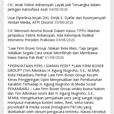
CIC: Anak Febrie Adriansyah Layak Jadi Tersangka dalam
Jaringan Kamuflase Aset
04/08/2026
Usai Diperiksa Kejati DKI, Entjik S. Djafar dan Kuseryansyah
Hindari Media, AFPI Disorot
03/08/2026
CIC Mencium Aroma Busuk Dalam Kasus TPPU Mantan
Jampidsus Febrie Ardiansyah, Ada Kelompok Radikal
Intervensi Presiden Prabowo
03/08/2026
“Law Firm Boxer Group: Silakan Bela Klien, Tapi Jangan
Halalkan Segala Cara untuk Memfitnah dan Membawa-
bawa Nama Pak Wali”
01/08/2026
*PERNYATAAN PERS / SIARAN PERS* *LAW FIRM BOXER
GROUP* (Tim Advokasi H. Agung Nugroho, S.E., M.MM)
Kota Pekanbaru Perihal: Law Firm Boxer Group Kecam
Keras Penggiringan Opini Menyesatkan dan Pembunuhan
Karakter Terhadap H. Agung Nugroho di Media Sosial
PEKANBARU – Law Firm Boxer Group selaku kuasa hukum
dan Tim Advokasi resmi dari H. Agung Nugroho, S.E.,
M.MM, mengeluarkan pernyataan pers yang sangat tegas
menyusul maraknya konten video, Reel, serta narasi
provokatif di media sosial (Instagram/TikTok) yang
disebarkan oleh oknum pengacara tertentu. Narasi tersebut