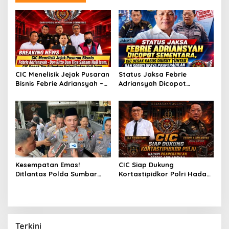
a
s
i
p
o
s
CIC Menelisik Jejak Pusaran
Status Jaksa Febrie
Bisnis Febrie Adriansyah –
Adriansyah Dicopot
Don Ritto Dan Tiga Saham
Sementara,CIC Desak
Haji Isam, CIC Desak Tim 9
Kasus Diusut Tuntas dan
Ungkap Keterlibatan Haji
Soroti Upaya Praperadilan
Isam
Kesempatan Emas!
CIC Siap Dukung
Ditlantas Polda Sumbar
Kortastipidkor Polri Hadapi
Ajak Masyarakat
Praperadilan Febrie
Manfaatkan Program
Adriansyah
Pemutihan PKB 2026
Terkini