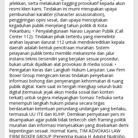
jelekkan, serta melakukan tagging provokatif kepada akun
resmi klien kami. Tindakan ini murni merupakan upaya
pembunuhan karakter (character assassination),
penggiringan opini sesat, dan upaya menciptakan
kegaduhan publik menjelang tahun politik di Kota
Pekanbaru. • Penyalahgunaan Narasi Layanan Publik (Call
Center 112): Tindakan pihak tertentu yang memelintir
arahan layanan darurat 112 untuk mendiskreditkan kepala
daerah adalah bentuk pencitraan murahan. Sistem
pelayanan publik tentu memiliki mekanisme dan jalur
instansi teknis tersendiri yang berjalan sesuai prosedur,
bukan untuk dijadikan alat provokasi di media sosial. •
Peringatan Keras dan Langkah Hukum Lanjutan: Law Firm
Boxer Group mengecam keras tindakan penyebaran
informasi bohong dan penyerangan kehormatan di ruang
publik digital. Kami saat ini tengah mengkaji seluruh bukti
digital (termasuk jejak akun media sosial dan konten
terkait) untuk segera melayangkan Somasi Terbuka serta
menempuh langkah hukum pidana secara tegas
berdasarkan ketentuan perundang-undangan yang berlaku,
termasuk UU ITE dan KUHP. Demikian pernyataan pers ini
disampaikan agar publik tidak terkecoh oleh framing politik
murahan dan informasi menyesatkan yang disebarkan demi
kepentingan sesaat. Hormat Kami, TIM ADVOKASI LAW
FIRM BOXER GROUP (Penerima Kuasa H. Agung Nugroho,