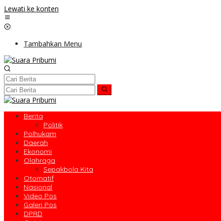
Lewati ke konten
Tambahkan Menu
Berita
Politik
Polhukam
Daerah
Ekonomi
Olahraga
Sepakbola Kita
Otomatif
Nasional
Video Pos
Galeri Pos
DPRD