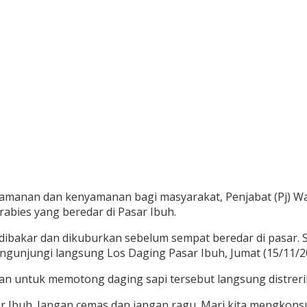
manan dan kenyamanan bagi masyarakat, Penjabat (Pj) Wa
 rabies yang beredar di Pasar Ibuh.
ibakar dan dikuburkan sebelum sempat beredar di pasar. Sek
engunjungi langsung Los Daging Pasar Ibuh, Jumat (15/11/2
 untuk memotong daging sapi tersebut langsung distreril
ar Ibuh. Jangan cemas dan jangan ragu. Mari kita mengkons