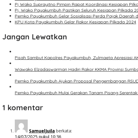
Pj Wako Suprayitno Pimpin Rapat Koordinasi Kesiapan Pilk
Pj. Wako Payakumbuh Pastikan Seluruh Kesiapan Pilkada 2
Pemko Payakumbuh Gelar Sosialisasi Perda Pajak Daerah d
KPU Kota Payakumbuh Gelar Rakor Kesiapan Pilkada 2024
Jangan Lewatkan
Pisah Sambut Kapolres Payakumbuh, Zulmaeta Apresiasi A
Wawako Elzadaswarman Hadiri Rakor KKMA Provinsi Sumb
Pemko Payakumbuh Ajukan Proposal Pengembangan RSUD
Pemko Payakumbuh Mulai Gerakan Tanam Pisang Serentak 
1 komentar
SamuelJuila
berkata:
14/07/2025 pukul 10:36