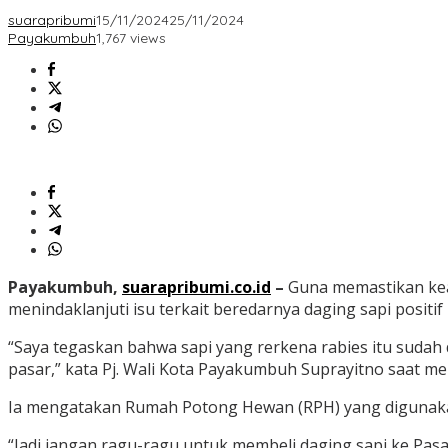
suarapribumi
15/11/2024
25/11/2024
Payakumbuh
1,767 views
Payakumbuh,
suarapribumi.co.id
–
Guna memastikan kea
menindaklanjuti isu terkait beredarnya daging sapi positif
“Saya tegaskan bahwa sapi yang rerkena rabies itu sudah d
pasar,” kata Pj. Wali Kota Payakumbuh Suprayitno saat m
Ia mengatakan Rumah Potong Hewan (RPH) yang digunakan
“Jadi jangan ragu-ragu untuk membeli daging sapi ke Pas