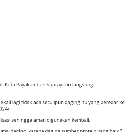
li Kota Payakumbuh Suprayitno langsung
ali lagi tidak ada secuilpun daging itu yang beredar ke
024).
isasi sehingga aman digunakan kembali.
umsi daging, karena daging sumber protein yang baik,”