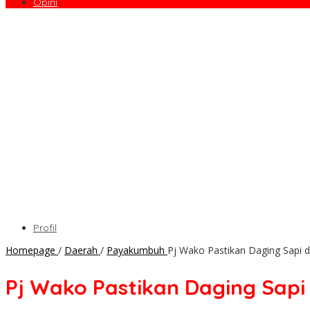
Opini
Profil
Homepage
/
Daerah
/
Payakumbuh
Pj Wako Pastikan Daging Sapi
Pj Wako Pastikan Daging Sap