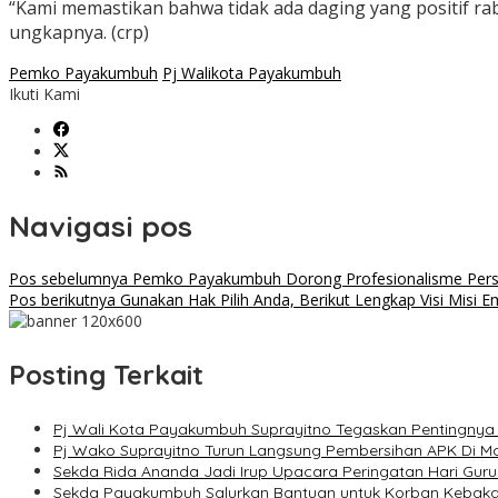
“Kami memastikan bahwa tidak ada daging yang positif rab
ungkapnya. (crp)
Pemko Payakumbuh
Pj Walikota Payakumbuh
Ikuti Kami
Navigasi pos
Pos sebelumnya
Pemko Payakumbuh Dorong Profesionalisme Pers L
Pos berikutnya
Gunakan Hak Pilih Anda, Berikut Lengkap Visi Misi 
Posting Terkait
Pj Wali Kota Payakumbuh Suprayitno Tegaskan Pentingnya 
Pj Wako Suprayitno Turun Langsung Pembersihan APK Di Ma
Sekda Rida Ananda Jadi Irup Upacara Peringatan Hari Guru
Sekda Payakumbuh Salurkan Bantuan untuk Korban Kebak