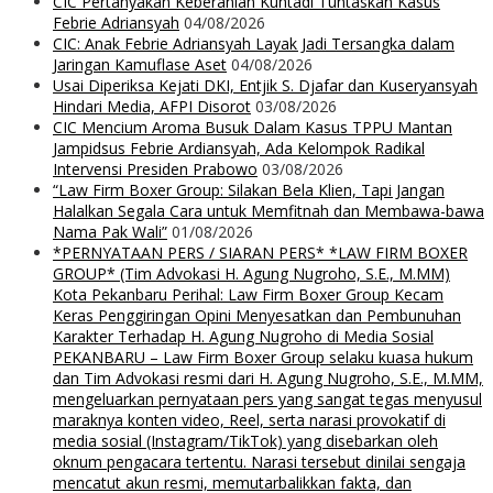
CIC Pertanyakan Keberanian Kuntadi Tuntaskan Kasus
Febrie Adriansyah
04/08/2026
CIC: Anak Febrie Adriansyah Layak Jadi Tersangka dalam
Jaringan Kamuflase Aset
04/08/2026
Usai Diperiksa Kejati DKI, Entjik S. Djafar dan Kuseryansyah
Hindari Media, AFPI Disorot
03/08/2026
CIC Mencium Aroma Busuk Dalam Kasus TPPU Mantan
Jampidsus Febrie Ardiansyah, Ada Kelompok Radikal
Intervensi Presiden Prabowo
03/08/2026
“Law Firm Boxer Group: Silakan Bela Klien, Tapi Jangan
Halalkan Segala Cara untuk Memfitnah dan Membawa-bawa
Nama Pak Wali”
01/08/2026
*PERNYATAAN PERS / SIARAN PERS* *LAW FIRM BOXER
GROUP* (Tim Advokasi H. Agung Nugroho, S.E., M.MM)
Kota Pekanbaru Perihal: Law Firm Boxer Group Kecam
Keras Penggiringan Opini Menyesatkan dan Pembunuhan
Karakter Terhadap H. Agung Nugroho di Media Sosial
PEKANBARU – Law Firm Boxer Group selaku kuasa hukum
dan Tim Advokasi resmi dari H. Agung Nugroho, S.E., M.MM,
mengeluarkan pernyataan pers yang sangat tegas menyusul
maraknya konten video, Reel, serta narasi provokatif di
media sosial (Instagram/TikTok) yang disebarkan oleh
oknum pengacara tertentu. Narasi tersebut dinilai sengaja
mencatut akun resmi, memutarbalikkan fakta, dan