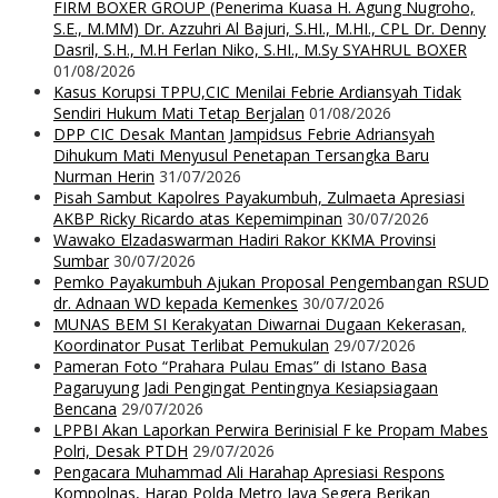
FIRM BOXER GROUP (Penerima Kuasa H. Agung Nugroho,
S.E., M.MM) Dr. Azzuhri Al Bajuri, S.HI., M.HI., CPL Dr. Denny
Dasril, S.H., M.H Ferlan Niko, S.HI., M.Sy SYAHRUL BOXER
01/08/2026
Kasus Korupsi TPPU,CIC Menilai Febrie Ardiansyah Tidak
Sendiri Hukum Mati Tetap Berjalan
01/08/2026
DPP CIC Desak Mantan Jampidsus Febrie Adriansyah
Dihukum Mati Menyusul Penetapan Tersangka Baru
Nurman Herin
31/07/2026
Pisah Sambut Kapolres Payakumbuh, Zulmaeta Apresiasi
AKBP Ricky Ricardo atas Kepemimpinan
30/07/2026
Wawako Elzadaswarman Hadiri Rakor KKMA Provinsi
Sumbar
30/07/2026
Pemko Payakumbuh Ajukan Proposal Pengembangan RSUD
dr. Adnaan WD kepada Kemenkes
30/07/2026
MUNAS BEM SI Kerakyatan Diwarnai Dugaan Kekerasan,
Koordinator Pusat Terlibat Pemukulan
29/07/2026
Pameran Foto “Prahara Pulau Emas” di Istano Basa
Pagaruyung Jadi Pengingat Pentingnya Kesiapsiagaan
Bencana
29/07/2026
LPPBI Akan Laporkan Perwira Berinisial F ke Propam Mabes
Polri, Desak PTDH
29/07/2026
Pengacara Muhammad Ali Harahap Apresiasi Respons
Kompolnas, Harap Polda Metro Jaya Segera Berikan