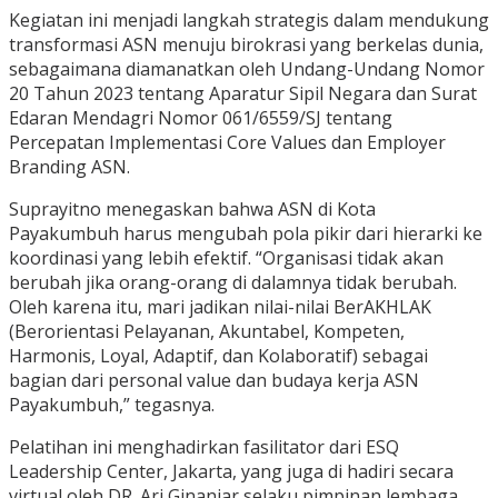
Kegiatan ini menjadi langkah strategis dalam mendukung
transformasi ASN menuju birokrasi yang berkelas dunia,
sebagaimana diamanatkan oleh Undang-Undang Nomor
20 Tahun 2023 tentang Aparatur Sipil Negara dan Surat
Edaran Mendagri Nomor 061/6559/SJ tentang
Percepatan Implementasi Core Values dan Employer
Branding ASN.
Suprayitno menegaskan bahwa ASN di Kota
Payakumbuh harus mengubah pola pikir dari hierarki ke
koordinasi yang lebih efektif. “Organisasi tidak akan
berubah jika orang-orang di dalamnya tidak berubah.
Oleh karena itu, mari jadikan nilai-nilai BerAKHLAK
(Berorientasi Pelayanan, Akuntabel, Kompeten,
Harmonis, Loyal, Adaptif, dan Kolaboratif) sebagai
bagian dari personal value dan budaya kerja ASN
Payakumbuh,” tegasnya.
Pelatihan ini menghadirkan fasilitator dari ESQ
Leadership Center, Jakarta, yang juga di hadiri secara
virtual oleh DR. Ari Ginanjar selaku pimpinan lembaga