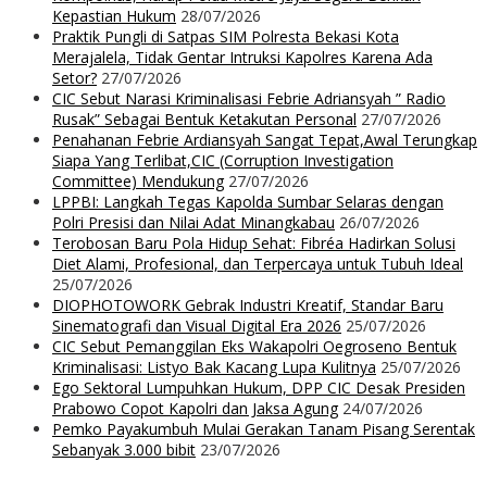
Kepastian Hukum
28/07/2026
Praktik Pungli di Satpas SIM Polresta Bekasi Kota
Merajalela, Tidak Gentar Intruksi Kapolres Karena Ada
Setor?
27/07/2026
CIC Sebut Narasi Kriminalisasi Febrie Adriansyah ” Radio
Rusak” Sebagai Bentuk Ketakutan Personal
27/07/2026
Penahanan Febrie Ardiansyah Sangat Tepat,Awal Terungkap
Siapa Yang Terlibat,CIC (Corruption Investigation
Committee) Mendukung
27/07/2026
LPPBI: Langkah Tegas Kapolda Sumbar Selaras dengan
Polri Presisi dan Nilai Adat Minangkabau
26/07/2026
Terobosan Baru Pola Hidup Sehat: Fibréa Hadirkan Solusi
Diet Alami, Profesional, dan Terpercaya untuk Tubuh Ideal
25/07/2026
DIOPHOTOWORK Gebrak Industri Kreatif, Standar Baru
Sinematografi dan Visual Digital Era 2026
25/07/2026
CIC Sebut Pemanggilan Eks Wakapolri Oegroseno Bentuk
Kriminalisasi: Listyo Bak Kacang Lupa Kulitnya
25/07/2026
Ego Sektoral Lumpuhkan Hukum, DPP CIC Desak Presiden
Prabowo Copot Kapolri dan Jaksa Agung
24/07/2026
Pemko Payakumbuh Mulai Gerakan Tanam Pisang Serentak
Sebanyak 3.000 bibit
23/07/2026