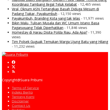
Koordinasi Tambang Ilegal Teluk Kelabat
- 12,465 views
Viral, Oknum ASN Tertangkap Basah Diduga Mesum di
Padang Tiakar, Payakumbuh
- 12,150 views
Payakumbuh, Branding Kota yang tak Jelas
- 11,971 views
Bikin Malu, Tulisan Musala dan WC Umum Istano Basa
Pagaruyuang Tidak Diperhatikan
- 11,846 views
Homestay di Harau Disita Polda Riau, Ada Apa?
- 11,390
views
Tim Polsek Guguak Temukan Warga Ujung Batu yang Hilang
- 11,232 views
Copyright@Suara Pribumi
Terms of Service
Indeks Berita
Tentang Kami
Disclaimer
Contact Us
Redaksi