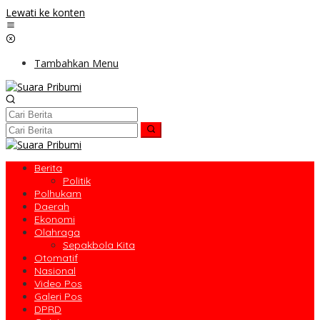
Lewati ke konten
Tambahkan Menu
Berita
Politik
Polhukam
Daerah
Ekonomi
Olahraga
Sepakbola Kita
Otomatif
Nasional
Video Pos
Galeri Pos
DPRD