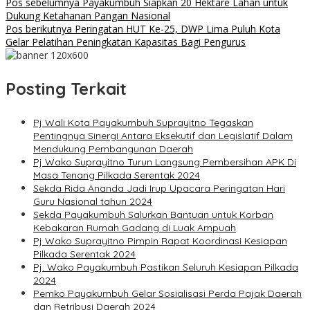
Pos sebelumnya
Payakumbuh Siapkan 20 Hektare Lahan untuk
Dukung Ketahanan Pangan Nasional
Pos berikutnya
Peringatan HUT Ke-25, DWP Lima Puluh Kota
Gelar Pelatihan Peningkatan Kapasitas Bagi Pengurus
Posting Terkait
Pj Wali Kota Payakumbuh Suprayitno Tegaskan
Pentingnya Sinergi Antara Eksekutif dan Legislatif Dalam
Mendukung Pembangunan Daerah
Pj Wako Suprayitno Turun Langsung Pembersihan APK Di
Masa Tenang Pilkada Serentak 2024
Sekda Rida Ananda Jadi Irup Upacara Peringatan Hari
Guru Nasional tahun 2024
Sekda Payakumbuh Salurkan Bantuan untuk Korban
Kebakaran Rumah Gadang di Luak Ampuah
Pj Wako Suprayitno Pimpin Rapat Koordinasi Kesiapan
Pilkada Serentak 2024
Pj. Wako Payakumbuh Pastikan Seluruh Kesiapan Pilkada
2024
Pemko Payakumbuh Gelar Sosialisasi Perda Pajak Daerah
dan Retribusi Daerah 2024