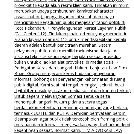
provokatif kepada akun resmi klien kami. Tindakan ini murni
merupakan upaya pembunuhan karakter (character
assassination), penggiringan opini sesat, dan upaya
menciptakan kegaduhan publik menjelang tahun politik di
Kota Pekanbaru. • Penyalahgunaan Narasi Layanan Publik
(Call Center 112): Tindakan pihak tertentu yang memelintir
arahan layanan darurat 112 untuk mendiskreditkan kepala
daerah adalah bentuk pencitraan murahan. Sistem
pelayanan publik tentu memiliki mekanisme dan jalur
instansi teknis tersendiri yang berjalan sesuai prosedur,
bukan untuk dijadikan alat provokasi di media sosial. •
Peringatan Keras dan Langkah Hukum Lanjutan: Law Firm
Boxer Group mengecam keras tindakan penyebaran
informasi bohong dan penyerangan kehormatan di ruang
publik digital. Kami saat ini tengah mengkaji seluruh bukti
digital (termasuk jejak akun media sosial dan konten terkait)
untuk segera melayangkan Somasi Terbuka serta
menempuh langkah hukum pidana secara tegas
berdasarkan ketentuan perundang-undangan yang berlaku,
termasuk UU ITE dan KUHP. Demikian pernyataan pers ini
disampaikan agar publik tidak terkecoh oleh framing politik
murahan dan informasi menyesatkan yang disebarkan demi
kepentingan sesaat. Hormat Kami, TIM ADVOKASI LAW