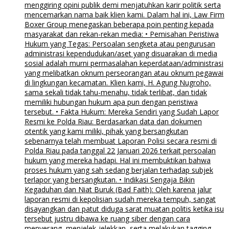
menggiring opini publik demi menjatuhkan karir politik serta
mencemarkan nama baik klien kami. Dalam hal ini, Law Firm
Boxer Group menegaskan beberapa poin penting kepada
masyarakat dan rekan-rekan media: • Pemisahan Peristiwa
Hukum yang Tegas: Persoalan sengketa atau pengurusan
administrasi kependudukan/aset yang disuarakan di media
sosial adalah murni permasalahan keperdataan/administrasi
yang melibatkan oknum perseorangan atau oknum pegawai
di lingkungan kecamatan. Klien kami, H. Agung Nugroho,
sama sekali tidak tahu-menahu, tidak terlibat, dan tidak
memiliki hubungan hukum apa pun dengan peristiwa
tersebut. • Fakta Hukum: Mereka Sendiri yang Sudah Lapor
Resmi ke Polda Riau: Berdasarkan data dan dokumen
otentik yang kami miliki, pihak yang bersangkutan
sebenarnya telah membuat Laporan Polisi secara resmi di
Polda Riau pada tanggal 22 Januari 2026 terkait persoalan
hukum yang mereka hadapi. Hal ini membuktikan bahwa
proses hukum yang sah sedang berjalan terhadap subjek
terlapor yang bersangkutan. • Indikasi Sengaja Bikin
Kegaduhan dan Niat Buruk (Bad Faith): Oleh karena jalur
laporan resmi di kepolisian sudah mereka tempuh, sangat
disayangkan dan patut diduga sarat muatan politis ketika isu
tersebut justru dibawa ke ruang siber dengan cara
menyerang, menjelek-jelekkan, serta melakukan tagging