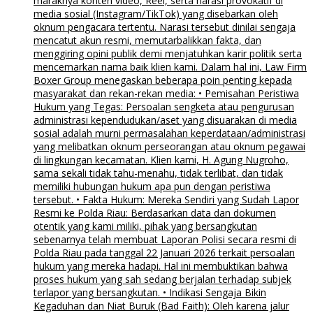
maraknya konten video, Reel, serta narasi provokatif di
media sosial (Instagram/TikTok) yang disebarkan oleh
oknum pengacara tertentu. Narasi tersebut dinilai sengaja
mencatut akun resmi, memutarbalikkan fakta, dan
menggiring opini publik demi menjatuhkan karir politik serta
mencemarkan nama baik klien kami. Dalam hal ini, Law Firm
Boxer Group menegaskan beberapa poin penting kepada
masyarakat dan rekan-rekan media: • Pemisahan Peristiwa
Hukum yang Tegas: Persoalan sengketa atau pengurusan
administrasi kependudukan/aset yang disuarakan di media
sosial adalah murni permasalahan keperdataan/administrasi
yang melibatkan oknum perseorangan atau oknum pegawai
di lingkungan kecamatan. Klien kami, H. Agung Nugroho,
sama sekali tidak tahu-menahu, tidak terlibat, dan tidak
memiliki hubungan hukum apa pun dengan peristiwa
tersebut. • Fakta Hukum: Mereka Sendiri yang Sudah Lapor
Resmi ke Polda Riau: Berdasarkan data dan dokumen
otentik yang kami miliki, pihak yang bersangkutan
sebenarnya telah membuat Laporan Polisi secara resmi di
Polda Riau pada tanggal 22 Januari 2026 terkait persoalan
hukum yang mereka hadapi. Hal ini membuktikan bahwa
proses hukum yang sah sedang berjalan terhadap subjek
terlapor yang bersangkutan. • Indikasi Sengaja Bikin
Kegaduhan dan Niat Buruk (Bad Faith): Oleh karena jalur