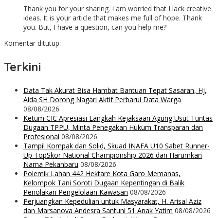
Thank you for your sharing. I am worried that I lack creative
ideas. It is your article that makes me full of hope. Thank
you. But, I have a question, can you help me?
Komentar ditutup.
Terkini
Data Tak Akurat Bisa Hambat Bantuan Tepat Sasaran, Hj.
Aida SH Dorong Nagari Aktif Perbarui Data Warga
08/08/2026
Ketum CIC Apresiasi Langkah Kejaksaan Agung Usut Tuntas
Dugaan TPPU, Minta Penegakan Hukum Transparan dan
Profesional
08/08/2026
Tampil Kompak dan Solid, Skuad INAFA U10 Sabet Runner-
Up TopSkor National Championship 2026 dan Harumkan
Nama Pekanbaru
08/08/2026
Polemik Lahan 442 Hektare Kota Garo Memanas,
Kelompok Tani Soroti Dugaan Kepentingan di Balik
Penolakan Pengelolaan Kawasan
08/08/2026
Perjuangkan Kepedulian untuk Masyarakat, H. Arisal Aziz
dan Marsanova Andesra Santuni 51 Anak Yatim
08/08/2026