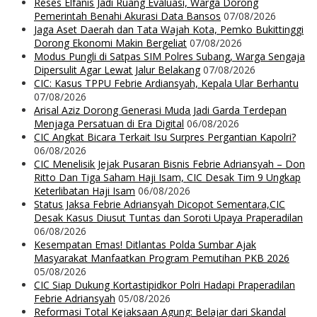
Reses Elfanis Jadi Ruang Evaluasi, Warga Dorong
Pemerintah Benahi Akurasi Data Bansos
07/08/2026
Jaga Aset Daerah dan Tata Wajah Kota, Pemko Bukittinggi
Dorong Ekonomi Makin Bergeliat
07/08/2026
Modus Pungli di Satpas SIM Polres Subang, Warga Sengaja
Dipersulit Agar Lewat Jalur Belakang
07/08/2026
CIC: Kasus TPPU Febrie Ardiansyah, Kepala Ular Berhantu
07/08/2026
Arisal Aziz Dorong Generasi Muda Jadi Garda Terdepan
Menjaga Persatuan di Era Digital
06/08/2026
CIC Angkat Bicara Terkait Isu Surpres Pergantian Kapolri?
06/08/2026
CIC Menelisik Jejak Pusaran Bisnis Febrie Adriansyah – Don
Ritto Dan Tiga Saham Haji Isam, CIC Desak Tim 9 Ungkap
Keterlibatan Haji Isam
06/08/2026
Status Jaksa Febrie Adriansyah Dicopot Sementara,CIC
Desak Kasus Diusut Tuntas dan Soroti Upaya Praperadilan
06/08/2026
Kesempatan Emas! Ditlantas Polda Sumbar Ajak
Masyarakat Manfaatkan Program Pemutihan PKB 2026
05/08/2026
CIC Siap Dukung Kortastipidkor Polri Hadapi Praperadilan
Febrie Adriansyah
05/08/2026
Reformasi Total Kejaksaan Agung: Belajar dari Skandal