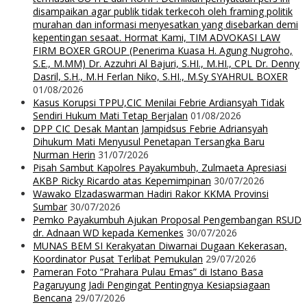
disampaikan agar publik tidak terkecoh oleh framing politik
murahan dan informasi menyesatkan yang disebarkan demi
kepentingan sesaat. Hormat Kami, TIM ADVOKASI LAW
FIRM BOXER GROUP (Penerima Kuasa H. Agung Nugroho,
S.E., M.MM) Dr. Azzuhri Al Bajuri, S.HI., M.HI., CPL Dr. Denny
Dasril, S.H., M.H Ferlan Niko, S.HI., M.Sy SYAHRUL BOXER
01/08/2026
Kasus Korupsi TPPU,CIC Menilai Febrie Ardiansyah Tidak
Sendiri Hukum Mati Tetap Berjalan
01/08/2026
DPP CIC Desak Mantan Jampidsus Febrie Adriansyah
Dihukum Mati Menyusul Penetapan Tersangka Baru
Nurman Herin
31/07/2026
Pisah Sambut Kapolres Payakumbuh, Zulmaeta Apresiasi
AKBP Ricky Ricardo atas Kepemimpinan
30/07/2026
Wawako Elzadaswarman Hadiri Rakor KKMA Provinsi
Sumbar
30/07/2026
Pemko Payakumbuh Ajukan Proposal Pengembangan RSUD
dr. Adnaan WD kepada Kemenkes
30/07/2026
MUNAS BEM SI Kerakyatan Diwarnai Dugaan Kekerasan,
Koordinator Pusat Terlibat Pemukulan
29/07/2026
Pameran Foto “Prahara Pulau Emas” di Istano Basa
Pagaruyung Jadi Pengingat Pentingnya Kesiapsiagaan
Bencana
29/07/2026