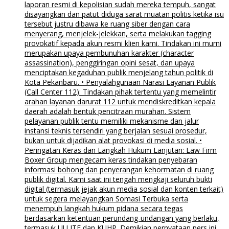
laporan resmi di kepolisian sudah mereka tempuh, sangat
disayangkan dan patut diduga sarat muatan politis ketika isu
tersebut justru dibawa ke ruang siber dengan cara
menyerang, menjelek-jelekkan, serta melakukan tagging
provokatif kepada akun resmi klien kami. Tindakan ini murni
merupakan upaya pembunuhan karakter (character
assassination), penggiringan opini sesat, dan upaya
menciptakan kegaduhan publik menjelang tahun politik di
Kota Pekanbaru. • Penyalahgunaan Narasi Layanan Publik
(Call Center 112): Tindakan pihak tertentu yang memelintir
arahan layanan darurat 112 untuk mendiskreditkan kepala
daerah adalah bentuk pencitraan murahan. Sistem
pelayanan publik tentu memiliki mekanisme dan jalur
instansi teknis tersendiri yang berjalan sesuai prosedur,
bukan untuk dijadikan alat provokasi di media sosial. •
Peringatan Keras dan Langkah Hukum Lanjutan: Law Firm
Boxer Group mengecam keras tindakan penyebaran
informasi bohong dan penyerangan kehormatan di ruang
publik digital. Kami saat ini tengah mengkaji seluruh bukti
digital (termasuk jejak akun media sosial dan konten terkait)
untuk segera melayangkan Somasi Terbuka serta
menempuh langkah hukum pidana secara tegas
berdasarkan ketentuan perundang-undangan yang berlaku,
termasuk UU ITE dan KUHP. Demikian pernyataan pers ini