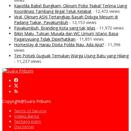
views
Kapolda Babel Bungkam, Oknum Polisi ‘Nakal’ Terima Uang
Koordinasi Tambang Ilegal Teluk Kelabat
- 12,472 views
Viral, Oknum ASN Tertangkap Basah Diduga Mesum di
Padang Tiakar, Payakumbuh
- 12,153 views
Payakumbuh, Branding Kota yang tak Jelas
- 11,972 views
Bikin Malu, Tulisan Musala dan WC Umum Istano Basa
Pagaruyuang Tidak Diperhatikan
- 11,851 views
Homestay di Harau Disita Polda Riau, Ada Apa?
- 11,396
views
Tim Polsek Guguak Temukan Warga Ujung Batu yang Hilang
- 11,237 views
Copyright@Suara Pribumi
Terms of Service
Indeks Berita
Tentang Kami
Disclaimer