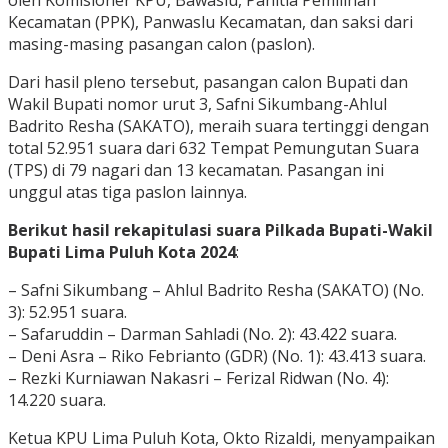
oleh Komisioner KPU, Bawaslu, Panitia Pemilihan
Kecamatan (PPK), Panwaslu Kecamatan, dan saksi dari
masing-masing pasangan calon (paslon).
​Dari hasil pleno tersebut, pasangan calon Bupati dan
Wakil Bupati nomor urut 3, Safni Sikumbang-Ahlul
Badrito Resha (SAKATO), meraih suara tertinggi dengan
total 52.951 suara dari 632 Tempat Pemungutan Suara
(TPS) di 79 nagari dan 13 kecamatan. Pasangan ini
unggul atas tiga paslon lainnya.
Berikut hasil rekapitulasi suara Pilkada Bupati-Wakil
Bupati Lima Puluh Kota 2024
:
– ​Safni Sikumbang – Ahlul Badrito Resha (SAKATO) (No.
3): 52.951 suara.
– ​Safaruddin – Darman Sahladi (No. 2): 43.422 suara.
– ​Deni Asra – Riko Febrianto (GDR) (No. 1): 43.413 suara.
– ​Rezki Kurniawan Nakasri – Ferizal Ridwan (No. 4):
14.220 suara.
​Ketua KPU Lima Puluh Kota, Okto Rizaldi, menyampaikan