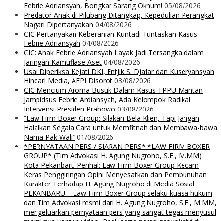
Febrie Adriansyah, Bongkar Sarang Oknum!
05/08/2026
Predator Anak di Pilubang Ditangkap, Kepedulian Perangkat
Nagari Dipertanyakan
04/08/2026
CIC Pertanyakan Keberanian Kuntadi Tuntaskan Kasus
Febrie Adriansyah
04/08/2026
CIC: Anak Febrie Adriansyah Layak Jadi Tersangka dalam
Jaringan Kamuflase Aset
04/08/2026
Usai Diperiksa Kejati DKI, Entjik S. Djafar dan Kuseryansyah
Hindari Media, AFPI Disorot
03/08/2026
CIC Mencium Aroma Busuk Dalam Kasus TPPU Mantan
Jampidsus Febrie Ardiansyah, Ada Kelompok Radikal
Intervensi Presiden Prabowo
03/08/2026
“Law Firm Boxer Group: Silakan Bela Klien, Tapi Jangan
Halalkan Segala Cara untuk Memfitnah dan Membawa-bawa
Nama Pak Wali”
01/08/2026
*PERNYATAAN PERS / SIARAN PERS* *LAW FIRM BOXER
GROUP* (Tim Advokasi H. Agung Nugroho, S.E., M.MM)
Kota Pekanbaru Perihal: Law Firm Boxer Group Kecam
Keras Penggiringan Opini Menyesatkan dan Pembunuhan
Karakter Terhadap H. Agung Nugroho di Media Sosial
PEKANBARU – Law Firm Boxer Group selaku kuasa hukum
dan Tim Advokasi resmi dari H. Agung Nugroho, S.E., M.MM,
mengeluarkan pernyataan pers yang sangat tegas menyusul