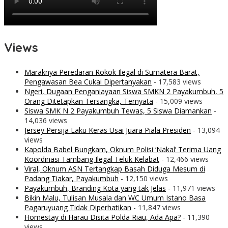
Views
Maraknya Peredaran Rokok Ilegal di Sumatera Barat,
Pengawasan Bea Cukai Dipertanyakan
- 17,583 views
Ngeri, Dugaan Penganiayaan Siswa SMKN 2 Payakumbuh, 5
Orang Ditetapkan Tersangka, Ternyata
- 15,009 views
Siswa SMK N 2 Payakumbuh Tewas, 5 Siswa Diamankan
-
14,036 views
Jersey Persija Laku Keras Usai Juara Piala Presiden
- 13,094
views
Kapolda Babel Bungkam, Oknum Polisi ‘Nakal’ Terima Uang
Koordinasi Tambang Ilegal Teluk Kelabat
- 12,466 views
Viral, Oknum ASN Tertangkap Basah Diduga Mesum di
Padang Tiakar, Payakumbuh
- 12,150 views
Payakumbuh, Branding Kota yang tak Jelas
- 11,971 views
Bikin Malu, Tulisan Musala dan WC Umum Istano Basa
Pagaruyuang Tidak Diperhatikan
- 11,847 views
Homestay di Harau Disita Polda Riau, Ada Apa?
- 11,390
views