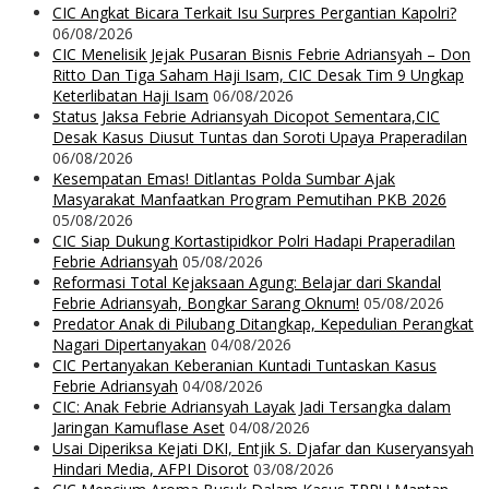
CIC Angkat Bicara Terkait Isu Surpres Pergantian Kapolri?
06/08/2026
CIC Menelisik Jejak Pusaran Bisnis Febrie Adriansyah – Don
Ritto Dan Tiga Saham Haji Isam, CIC Desak Tim 9 Ungkap
Keterlibatan Haji Isam
06/08/2026
Status Jaksa Febrie Adriansyah Dicopot Sementara,CIC
Desak Kasus Diusut Tuntas dan Soroti Upaya Praperadilan
06/08/2026
Kesempatan Emas! Ditlantas Polda Sumbar Ajak
Masyarakat Manfaatkan Program Pemutihan PKB 2026
05/08/2026
CIC Siap Dukung Kortastipidkor Polri Hadapi Praperadilan
Febrie Adriansyah
05/08/2026
Reformasi Total Kejaksaan Agung: Belajar dari Skandal
Febrie Adriansyah, Bongkar Sarang Oknum!
05/08/2026
Predator Anak di Pilubang Ditangkap, Kepedulian Perangkat
Nagari Dipertanyakan
04/08/2026
CIC Pertanyakan Keberanian Kuntadi Tuntaskan Kasus
Febrie Adriansyah
04/08/2026
CIC: Anak Febrie Adriansyah Layak Jadi Tersangka dalam
Jaringan Kamuflase Aset
04/08/2026
Usai Diperiksa Kejati DKI, Entjik S. Djafar dan Kuseryansyah
Hindari Media, AFPI Disorot
03/08/2026