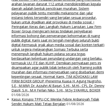
arahan layanan darurat 112 untuk mendiskreditkan kepala
daerah adalah bentuk pencitraan murahan. Sistem
pelayanan publik tentu memiliki mekanisme dan jalur
instansi teknis tersendiri yang berjalan sesuai prosedur,
bukan untuk dijadikan alat provokasi di media sosial. •
Peringatan Keras dan Langkah Hukum Lanjutan: Law Firm
Boxer Group mengecam keras tindakan penyebaran
informasi bohong dan penyerangan kehormatan di ruang
publik digital. Kami saat ini tengah mengkaji seluruh bukti
digital (termasuk jejak akun media sosial dan konten terkait)
untuk segera melayangkan Somasi Terbuka serta
menempuh langkah hukum pidana secara tegas
berdasarkan ketentuan perundang-undangan yang berlaku,
termasuk UU ITE dan KUHP. Demikian pernyataan pers ini
disampaikan agar publik tidak terkecoh oleh framing politik
murahan dan informasi menyesatkan yang disebarkan demi
kepentingan sesaat. Hormat Kami, TIM ADVOKASI LAW
FIRM BOXER GROUP (Penerima Kuasa H. Agung Nugroho,
S.E., M.MM) Dr. Azzuhri Al Bajuri, S.HI., M.HI., CPL Dr. Denny
Dasril, S.H., M.H Ferlan Niko, S.HI., M.Sy SYAHRUL BOXER
01/08/2026
Kasus Korupsi TPPU,CIC Menilai Febrie Ardiansyah Tidak
Sendiri Hukum Mati Tetap Berjalan
01/08/2026