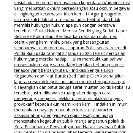
sosial adalah murni permasalahan keperdataan/administrasi
yang melibatkan oknum perseorangan atau oknum pegawai
di lingkungan kecamatan. Klien kami, H. Agung Nugroho,
sama sekali tidak tahu-menahu, tidak terlibat, dan tidak
memiliki hubungan hukum apa pun dengan peristiwa
tersebut. • Fakta Hukum: Mereka Sendiri yang Sudah Lapor
Resmi ke Polda Riau: Berdasarkan data dan dokumen
otentik yang kami miliki, pihak yang bersangkutan
sebenarnya telah membuat Laporan Polisi secara resmi di
Polda Riau pada tanggal 22 Januari 2026 terkait persoalan
hukum yang mereka hadapi. Hal ini membuktikan bahwa
proses hukum yang sah sedang berjalan terhadap subjek
terlapor yang bersangkutan. • Indikasi Sengaja Bikin
Kegaduhan dan Niat Buruk (Bad Faith): Oleh karena jalur
laporan resmi di kepolisian sudah mereka tempuh, sangat
disayangkan dan patut diduga sarat muatan politis ketika isu
tersebut justru dibawa ke ruang siber dengan cara
menyerang, menjelek-jelekkan, serta melakukan tagging
provokatif kepada akun resmi klien kami. Tindakan ini murni
merupakan upaya pembunuhan karakter (character
assassination), penggiringan opini sesat, dan upaya
menciptakan kegaduhan publik menjelang tahun politik di
Kota Pekanbaru. • Penyalahgunaan Narasi Layanan Publik
(Call Center 112): Tindakan pihak tertentu yang memelintir