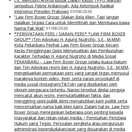
CIC Mencium Aroma Busuk Dalam Kasus TPPU Mantan
Jampidsus Febrie Ardiansyah, Ada Kelompok Radikal
Intervensi Presiden Prabowo
03/08/2026
“Law Firm Boxer Group: Silakan Bela Klien, Tapi Jangan
Halalkan Segala Cara untuk Memfitnah dan Membawa-bawa
Nama Pak Wali”
01/08/2026
*PERNYATAAN PERS / SIARAN PERS* *LAW FIRM BOXER
GROUP* (Tim Advokasi H. Agung Nugroho, S.E., M.MM)
Kota Pekanbaru Perihal: Law Firm Boxer Group Kecam
Keras Penggiringan Opini Menyesatkan dan Pembunuhan
Karakter Terhadap H. Agung Nugroho di Media Sosial
PEKANBARU – Law Firm Boxer Group selaku kuasa hukum
dan Tim Advokasi resmi dari H. Agung Nugroho, S.E., M.MM,
mengeluarkan pernyataan pers yang sangat tegas menyusul
maraknya konten video, Reel, serta narasi provokatif di
media sosial (Instagram/TikTok) yang disebarkan oleh
oknum pengacara tertentu. Narasi tersebut dinilai sengaja
mencatut akun resmi, memutarbalikkan fakta, dan
menggiring opini publik demi menjatuhkan karir politik serta
mencemarkan nama baik klien kami. Dalam hal ini, Law Firm
Boxer Group menegaskan beberapa poin penting kepada
masyarakat dan rekan-rekan media: • Pemisahan Peristiwa
Hukum yang Tegas: Persoalan sengketa atau pengurusan
administrasi kependudukan/aset yang disuarakan di media