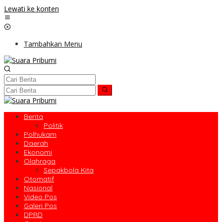
Lewati ke konten
Tambahkan Menu
Berita
Politik
Polhukam
Daerah
Ekonomi
Olahraga
Sepakbola Kita
Otomatif
Nasional
Video Pos
Galeri Pos
DPRD