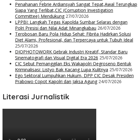
Penahanan Febrie Ardiansyah Sangat Tepat,Awal Terungkap
Siapa Yang Terlibat,CIC (Corruption Investigation
Committee) Mendukung
27/07/2026
LPPBI: Langkah Tegas Kapolda Sumbar Selaras dengan
Polri Presisi dan Nilai Adat Minangkabau
26/07/2026
Terobosan Baru Pola Hidup Sehat: Fibréa Hadirkan Solusi
Diet Alami, Profesional, dan Terpercaya untuk Tubuh Ideal
25/07/2026
DIOPHOTOWORK Gebrak Industri Kreatif, Standar Baru
Sinematografi dan Visual Digital Era 2026
25/07/2026
CIC Sebut Pemanggilan Eks Wakapolri Oegroseno Bentuk
Kriminalisasi: Listyo Bak Kacang Lupa Kulitnya
25/07/2026
Ego Sektoral Lumpuhkan Hukum, DPP CIC Desak Presiden
Prabowo Copot Kapolri dan Jaksa Agung
24/07/2026
Literasi Jurnalistik