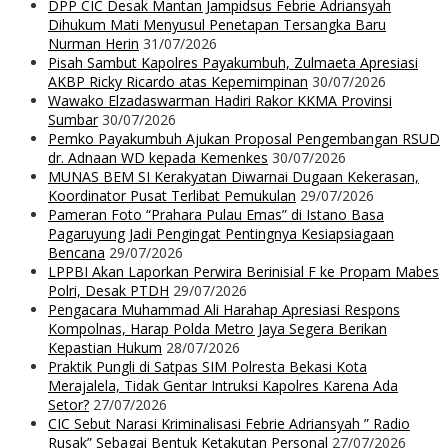
DPP CIC Desak Mantan Jampidsus Febrie Adriansyah
Dihukum Mati Menyusul Penetapan Tersangka Baru
Nurman Herin
31/07/2026
Pisah Sambut Kapolres Payakumbuh, Zulmaeta Apresiasi
AKBP Ricky Ricardo atas Kepemimpinan
30/07/2026
Wawako Elzadaswarman Hadiri Rakor KKMA Provinsi
Sumbar
30/07/2026
Pemko Payakumbuh Ajukan Proposal Pengembangan RSUD
dr. Adnaan WD kepada Kemenkes
30/07/2026
MUNAS BEM SI Kerakyatan Diwarnai Dugaan Kekerasan,
Koordinator Pusat Terlibat Pemukulan
29/07/2026
Pameran Foto “Prahara Pulau Emas” di Istano Basa
Pagaruyung Jadi Pengingat Pentingnya Kesiapsiagaan
Bencana
29/07/2026
LPPBI Akan Laporkan Perwira Berinisial F ke Propam Mabes
Polri, Desak PTDH
29/07/2026
Pengacara Muhammad Ali Harahap Apresiasi Respons
Kompolnas, Harap Polda Metro Jaya Segera Berikan
Kepastian Hukum
28/07/2026
Praktik Pungli di Satpas SIM Polresta Bekasi Kota
Merajalela, Tidak Gentar Intruksi Kapolres Karena Ada
Setor?
27/07/2026
CIC Sebut Narasi Kriminalisasi Febrie Adriansyah ” Radio
Rusak” Sebagai Bentuk Ketakutan Personal
27/07/2026