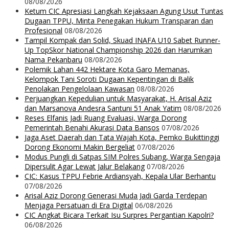
08/08/2026
Ketum CIC Apresiasi Langkah Kejaksaan Agung Usut Tuntas
Dugaan TPPU, Minta Penegakan Hukum Transparan dan
Profesional
08/08/2026
Tampil Kompak dan Solid, Skuad INAFA U10 Sabet Runner-
Up TopSkor National Championship 2026 dan Harumkan
Nama Pekanbaru
08/08/2026
Polemik Lahan 442 Hektare Kota Garo Memanas,
Kelompok Tani Soroti Dugaan Kepentingan di Balik
Penolakan Pengelolaan Kawasan
08/08/2026
Perjuangkan Kepedulian untuk Masyarakat, H. Arisal Aziz
dan Marsanova Andesra Santuni 51 Anak Yatim
08/08/2026
Reses Elfanis Jadi Ruang Evaluasi, Warga Dorong
Pemerintah Benahi Akurasi Data Bansos
07/08/2026
Jaga Aset Daerah dan Tata Wajah Kota, Pemko Bukittinggi
Dorong Ekonomi Makin Bergeliat
07/08/2026
Modus Pungli di Satpas SIM Polres Subang, Warga Sengaja
Dipersulit Agar Lewat Jalur Belakang
07/08/2026
CIC: Kasus TPPU Febrie Ardiansyah, Kepala Ular Berhantu
07/08/2026
Arisal Aziz Dorong Generasi Muda Jadi Garda Terdepan
Menjaga Persatuan di Era Digital
06/08/2026
CIC Angkat Bicara Terkait Isu Surpres Pergantian Kapolri?
06/08/2026