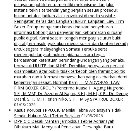
pelayanan publik tentu memiliki mekanisme dan jalur
instansi teknis tersendiri yang berjalan sesuai prosedur,
bukan untuk dijadikan alat provokasi di media sosial. •
Peringatan Keras dan Langkah Hukum Lanjutan: Law Firm
Boxer Group mengecam keras tindakan penyebaran
informasi bohong dan penyerangan kehormatan di ruang
publik digital. Kami saat ini tengah mengkaji seluruh bukti
digital (termasuk jejak akun media sosial dan konten terkait)
untuk segera melayangkan Somasi Terbuka serta
menempuh langkah hukum pidana secara tegas
berdasarkan ketentuan perundang-undangan yang berlaku,
termasuk UU ITE dan KUHP. Demikian pernyataan pers ini
disampaikan agar publik tidak terkecoh oleh framing politik
murahan dan informasi menyesatkan yang disebarkan demi
kepentingan sesaat. Hormat Kami, TIM ADVOKASI LAW
FIRM BOXER GROUP (Penerima Kuasa H. Agung Nugroho,
S.E., M.MM) Dr. Azzuhri Al Bajuri, S.HI., M.HI., CPL Dr. Denny
Dasril, S.H., M.H Ferlan Niko, S.HI., M.Sy SYAHRUL BOXER
01/08/2026
Kasus Korupsi TPPU,CIC Menilai Febrie Ardiansyah Tidak
Sendiri Hukum Mati Tetap Berjalan
01/08/2026
DPP CIC Desak Mantan Jampidsus Febrie Adriansyah
Dihukum Mati Menyusul Penetapan Tersangka Baru