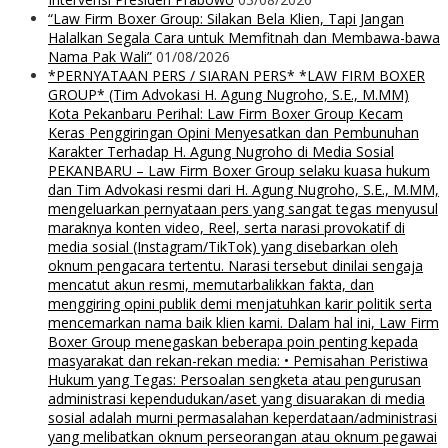
“Law Firm Boxer Group: Silakan Bela Klien, Tapi Jangan
Halalkan Segala Cara untuk Memfitnah dan Membawa-bawa
Nama Pak Wali”
01/08/2026
*PERNYATAAN PERS / SIARAN PERS* *LAW FIRM BOXER
GROUP* (Tim Advokasi H. Agung Nugroho, S.E., M.MM)
Kota Pekanbaru Perihal: Law Firm Boxer Group Kecam
Keras Penggiringan Opini Menyesatkan dan Pembunuhan
Karakter Terhadap H. Agung Nugroho di Media Sosial
PEKANBARU – Law Firm Boxer Group selaku kuasa hukum
dan Tim Advokasi resmi dari H. Agung Nugroho, S.E., M.MM,
mengeluarkan pernyataan pers yang sangat tegas menyusul
maraknya konten video, Reel, serta narasi provokatif di
media sosial (Instagram/TikTok) yang disebarkan oleh
oknum pengacara tertentu. Narasi tersebut dinilai sengaja
mencatut akun resmi, memutarbalikkan fakta, dan
menggiring opini publik demi menjatuhkan karir politik serta
mencemarkan nama baik klien kami. Dalam hal ini, Law Firm
Boxer Group menegaskan beberapa poin penting kepada
masyarakat dan rekan-rekan media: • Pemisahan Peristiwa
Hukum yang Tegas: Persoalan sengketa atau pengurusan
administrasi kependudukan/aset yang disuarakan di media
sosial adalah murni permasalahan keperdataan/administrasi
yang melibatkan oknum perseorangan atau oknum pegawai