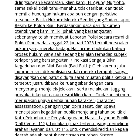
di lingkungan kecamatan. Klien kami, H. Agung Nugroho,
sama sekali tidak tahu-menahu, tidak terlibat, dan tidak
memiliki hubungan hukum apa pun dengan peristiwa
tersebut. • Fakta Hukum: Mereka Sendiri yang Sudah Lapor
Resmi ke Polda Riau: Berdasarkan data dan dokumen
otentik yang kami miliki, pihak yang bersangkutan
sebenarnya telah membuat Laporan Polisi secara resmi di
Polda Riau pada tanggal 22 Januari 2026 terkait persoalan
hukum yang mereka hadapi. Hal ini membuktikan bahwa
proses hukum yang sah sedang berjalan terhadap subjek
terlapor yang bersangkutan. • Indikasi Sengaja Bikin
Kegaduhan dan Niat Buruk (Bad Faith): Oleh karena jalur
laporan resmi di kepolisian sudah mereka tempuh, sangat
disayangkan dan patut diduga sarat muatan politis ketika isu
tersebut justru dibawa ke ruang siber dengan cara
menyerang, menjelek-jelekkan, serta melakukan tagging
provokatif kepada akun resmi klien kami. Tindakan ini murni
merupakan upaya pembunuhan karakter (character
assassination), penggiringan opini sesat, dan upaya
menciptakan kegaduhan publik menjelang tahun politik di
Kota Pekanbaru. • Penyalahgunaan Narasi Layanan Publik
(Call Center 112): Tindakan pihak tertentu yang memelintir
arahan layanan darurat 112 untuk mendiskreditkan kepala
daerah adalah bentuk pencitraan murahan. Sistem