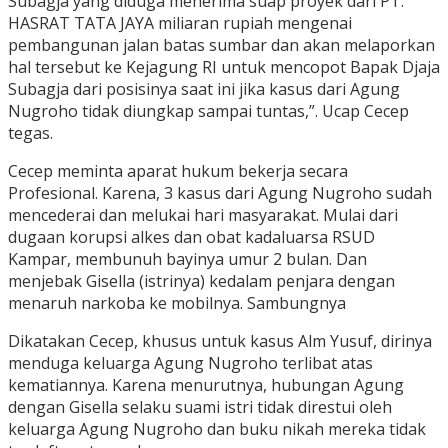
Subagja yang diduga menerima suap proyek dari PT.
HASRAT TATA JAYA miliaran rupiah mengenai
pembangunan jalan batas sumbar dan akan melaporkan
hal tersebut ke Kejagung RI untuk mencopot Bapak Djaja
Subagja dari posisinya saat ini jika kasus dari Agung
Nugroho tidak diungkap sampai tuntas,”. Ucap Cecep
tegas.
Cecep meminta aparat hukum bekerja secara
Profesional. Karena, 3 kasus dari Agung Nugroho sudah
mencederai dan melukai hari masyarakat. Mulai dari
dugaan korupsi alkes dan obat kadaluarsa RSUD
Kampar, membunuh bayinya umur 2 bulan. Dan
menjebak Gisella (istrinya) kedalam penjara dengan
menaruh narkoba ke mobilnya. Sambungnya
Dikatakan Cecep, khusus untuk kasus Alm Yusuf, dirinya
menduga keluarga Agung Nugroho terlibat atas
kematiannya. Karena menurutnya, hubungan Agung
dengan Gisella selaku suami istri tidak direstui oleh
keluarga Agung Nugroho dan buku nikah mereka tidak