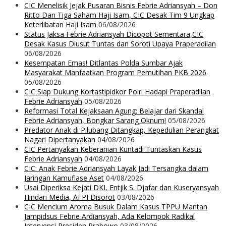
CIC Menelisik Jejak Pusaran Bisnis Febrie Adriansyah – Don
Ritto Dan Tiga Saham Haji Isam, CIC Desak Tim 9 Ungkap
Keterlibatan Haji Isam
06/08/2026
Status Jaksa Febrie Adriansyah Dicopot Sementara,CIC
Desak Kasus Diusut Tuntas dan Soroti Upaya Praperadilan
06/08/2026
Kesempatan Emas! Ditlantas Polda Sumbar Ajak
Masyarakat Manfaatkan Program Pemutihan PKB 2026
05/08/2026
CIC Siap Dukung Kortastipidkor Polri Hadapi Praperadilan
Febrie Adriansyah
05/08/2026
Reformasi Total Kejaksaan Agung: Belajar dari Skandal
Febrie Adriansyah, Bongkar Sarang Oknum!
05/08/2026
Predator Anak di Pilubang Ditangkap, Kepedulian Perangkat
Nagari Dipertanyakan
04/08/2026
CIC Pertanyakan Keberanian Kuntadi Tuntaskan Kasus
Febrie Adriansyah
04/08/2026
CIC: Anak Febrie Adriansyah Layak Jadi Tersangka dalam
Jaringan Kamuflase Aset
04/08/2026
Usai Diperiksa Kejati DKI, Entjik S. Djafar dan Kuseryansyah
Hindari Media, AFPI Disorot
03/08/2026
CIC Mencium Aroma Busuk Dalam Kasus TPPU Mantan
Jampidsus Febrie Ardiansyah, Ada Kelompok Radikal
Intervensi Presiden Prabowo
03/08/2026