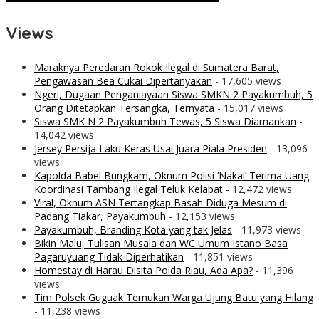
Views
Maraknya Peredaran Rokok Ilegal di Sumatera Barat,
Pengawasan Bea Cukai Dipertanyakan
- 17,605 views
Ngeri, Dugaan Penganiayaan Siswa SMKN 2 Payakumbuh, 5
Orang Ditetapkan Tersangka, Ternyata
- 15,017 views
Siswa SMK N 2 Payakumbuh Tewas, 5 Siswa Diamankan
-
14,042 views
Jersey Persija Laku Keras Usai Juara Piala Presiden
- 13,096
views
Kapolda Babel Bungkam, Oknum Polisi ‘Nakal’ Terima Uang
Koordinasi Tambang Ilegal Teluk Kelabat
- 12,472 views
Viral, Oknum ASN Tertangkap Basah Diduga Mesum di
Padang Tiakar, Payakumbuh
- 12,153 views
Payakumbuh, Branding Kota yang tak Jelas
- 11,973 views
Bikin Malu, Tulisan Musala dan WC Umum Istano Basa
Pagaruyuang Tidak Diperhatikan
- 11,851 views
Homestay di Harau Disita Polda Riau, Ada Apa?
- 11,396
views
Tim Polsek Guguak Temukan Warga Ujung Batu yang Hilang
- 11,238 views