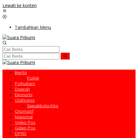
Lewati ke konten
Tambahkan Menu
Berita
Politik
Polhukam
Daerah
Ekonomi
Olahraga
Sepakbola Kita
Otomatif
Nasional
Video Pos
Galeri Pos
DPRD