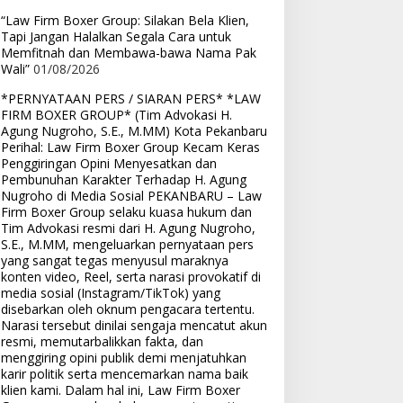
“Law Firm Boxer Group: Silakan Bela Klien,
Tapi Jangan Halalkan Segala Cara untuk
Memfitnah dan Membawa-bawa Nama Pak
Wali”
01/08/2026
*PERNYATAAN PERS / SIARAN PERS* *LAW
FIRM BOXER GROUP* (Tim Advokasi H.
Agung Nugroho, S.E., M.MM) Kota Pekanbaru
Perihal: Law Firm Boxer Group Kecam Keras
Penggiringan Opini Menyesatkan dan
Pembunuhan Karakter Terhadap H. Agung
Nugroho di Media Sosial PEKANBARU – Law
Firm Boxer Group selaku kuasa hukum dan
Tim Advokasi resmi dari H. Agung Nugroho,
S.E., M.MM, mengeluarkan pernyataan pers
yang sangat tegas menyusul maraknya
konten video, Reel, serta narasi provokatif di
media sosial (Instagram/TikTok) yang
disebarkan oleh oknum pengacara tertentu.
Narasi tersebut dinilai sengaja mencatut akun
resmi, memutarbalikkan fakta, dan
menggiring opini publik demi menjatuhkan
karir politik serta mencemarkan nama baik
klien kami. Dalam hal ini, Law Firm Boxer