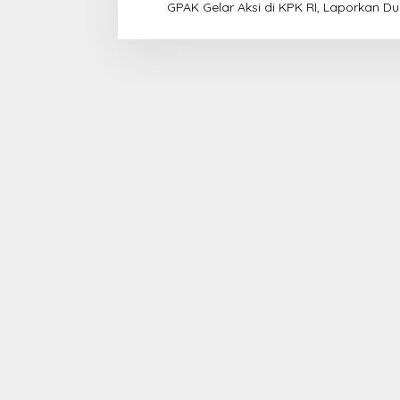
s
GPAK Gelar Aksi di KPK RI, Laporkan D