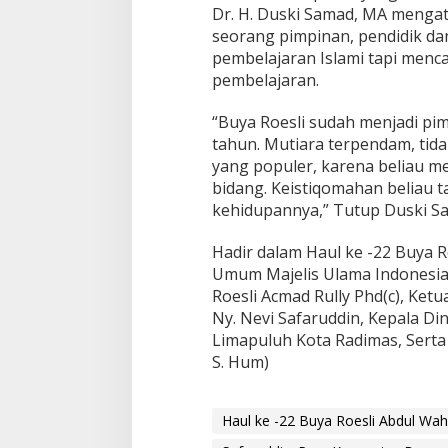
Dr. H. Duski Samad, MA menga
s
i
seorang pimpinan, pendidik dan
s
pembelajaran Islami tapi menc
t
pembelajaran.
e
n
“Buya Roesli sudah menjadi pi
s
i
tahun. Mutiara terpendam, tid
S
yang populer, karena beliau 
o
bidang. Keistiqomahan beliau 
s
kehidupannya,” Tutup Duski S
i
a
l
Hadir dalam Haul ke -22 Buya R
d
Umum Majelis Ulama Indonesia 
a
Roesli Acmad Rully Phd(c), Ke
n
Ny. Nevi Safaruddin, Kepala D
P
o
Limapuluh Kota Radimas, Serta 
l
S. Hum)
i
t
i
Haul ke -22 Buya Roesli Abdul Wah
k
T