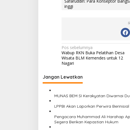
Safaruddin: Para Konseptor Bangsa 
i
inggi
n
g
g
I
i
N
Pos sebelumnya
Wabup RKN Buka Pelatihan Desa
a
Wisata BLM Kemendes untuk 12
v
Nagari
i
Jangan Lewatkan
g
a
s
MUNAS BEM SI Kerakyatan Diwarnai Dug
i
LPPBI Akan Laporkan Perwira Berinisia
p
Pengacara Muhammad Ali Harahap Apr
o
Segera Berikan Kepastian Hukum