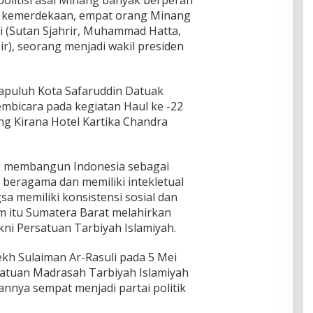
politisi asal Minang banyak berperan
a kemerdekaan, empat orang Minang
 (Sutan Sjahrir, Muhammad Hatta,
), seorang menjadi wakil presiden
mapuluh Kota Safaruddin Datuak
embicara pada kegiatan Haul ke -22
ng Kirana Hotel Kartika Chandra
k membangun Indonesia sebagai
 beragama dan memiliki intekletual
a memiliki konsistensi sosial dan
lum itu Sumatera Barat melahirkan
kni Persatuan Tarbiyah Islamiyah.
yekh Sulaiman Ar-Rasuli pada 5 Mei
satuan Madrasah Tarbiyah Islamiyah
nya sempat menjadi partai politik