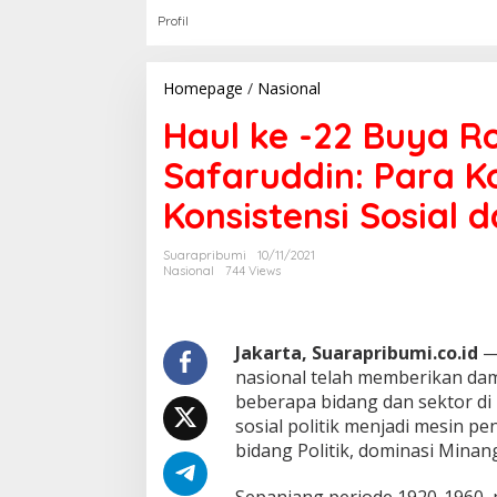
Profil
Homepage
/
Nasional
H
a
Haul ke -22 Buya R
u
l
Safaruddin: Para K
k
e
Konsistensi Sosial d
-
2
2
Suarapribumi
10/11/2021
B
Nasional
744 Views
u
y
a
R
Jakarta, Suarapribumi.co.id
—
o
nasional telah memberikan d
e
beberapa bidang dan sektor di
s
sosial politik menjadi mesin 
l
i
bidang Politik, dominasi Minang
A
b