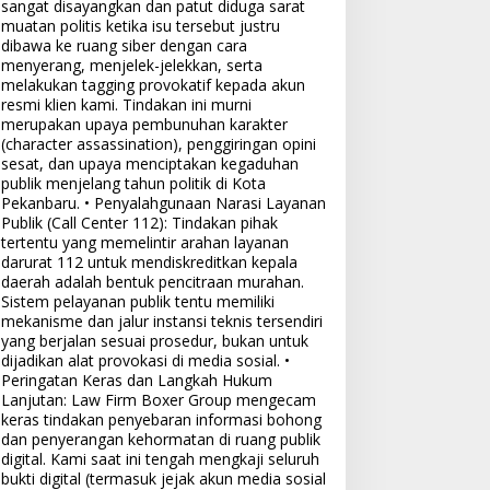
sangat disayangkan dan patut diduga sarat
muatan politis ketika isu tersebut justru
dibawa ke ruang siber dengan cara
menyerang, menjelek-jelekkan, serta
melakukan tagging provokatif kepada akun
resmi klien kami. Tindakan ini murni
merupakan upaya pembunuhan karakter
(character assassination), penggiringan opini
sesat, dan upaya menciptakan kegaduhan
publik menjelang tahun politik di Kota
Pekanbaru. • Penyalahgunaan Narasi Layanan
Publik (Call Center 112): Tindakan pihak
tertentu yang memelintir arahan layanan
darurat 112 untuk mendiskreditkan kepala
daerah adalah bentuk pencitraan murahan.
Sistem pelayanan publik tentu memiliki
mekanisme dan jalur instansi teknis tersendiri
yang berjalan sesuai prosedur, bukan untuk
dijadikan alat provokasi di media sosial. •
Peringatan Keras dan Langkah Hukum
Lanjutan: Law Firm Boxer Group mengecam
keras tindakan penyebaran informasi bohong
dan penyerangan kehormatan di ruang publik
digital. Kami saat ini tengah mengkaji seluruh
bukti digital (termasuk jejak akun media sosial