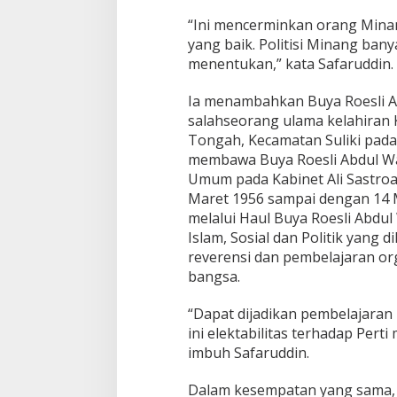
o
“Ini mencerminkan orang Minang
n
s
yang baik. Politisi Minang ban
e
menentukan,” kata Safaruddin.
p
t
Ia menambahkan Buya Roesli 
o
salahseorang ulama kelahiran 
r
B
Tongah, Kecamatan Suliki pada 
a
membawa Buya Roesli Abdul Wa
n
Umum pada Kabinet Ali Sastroam
g
Maret 1956 sampai dengan 14 M
s
melalui Haul Buya Roesli Abdul
a
M
Islam, Sosial dan Politik yang 
e
reverensi dan pembelajaran or
m
bangsa.
i
l
“Dapat dijadikan pembelajaran 
i
k
ini elektabilitas terhadap Pert
i
imbuh Safaruddin.
K
o
Dalam kesempatan yang sama, 
n