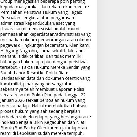
Group menegaskan beberapa poin penting
kepada masyarakat dan rekan-rekan media: •
Pemisahan Peristiwa Hukum yang Tegas:
Persoalan sengketa atau pengurusan
administrasi kependudukan/aset yang
disuarakan di media sosial adalah murni
permasalahan keperdataan/administrasi yang
melibatkan oknum perseorangan atau oknum
pegawai di lingkungan kecamatan. Klien kami,
H. Agung Nugroho, sama sekali tidak tahu-
menahu, tidak terlibat, dan tidak memiliki
hubungan hukum apa pun dengan peristiwa
tersebut. • Fakta Hukum: Mereka Sendiri yang
Sudah Lapor Resmi ke Polda Riau:
Berdasarkan data dan dokumen otentik yang
kami miliki, pihak yang bersangkutan
sebenarnya telah membuat Laporan Polisi
secara resmi di Polda Riau pada tanggal 22
Januari 2026 terkait persoalan hukum yang
mereka hadapi. Hal ini membuktikan bahwa
proses hukum yang sah sedang berjalan
terhadap subjek terlapor yang bersangkutan. •
Indikasi Sengaja Bikin Kegaduhan dan Niat
Buruk (Bad Faith): Oleh karena jalur laporan
resmi di kepolisian sudah mereka tempuh,