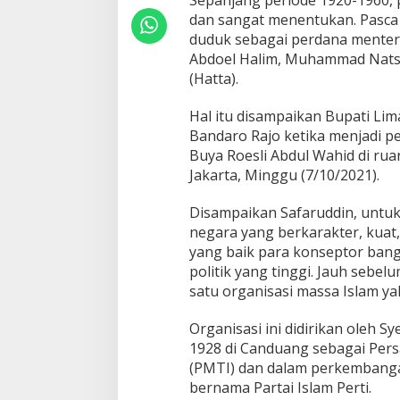
Sepanjang periode 1920-1960, 
d
dan sangat menentukan. Pasc
u
duduk sebagai perdana menteri
l
W
Abdoel Halim, Muhammad Natsir
a
(Hatta).
h
i
Hal itu disampaikan Bupati Li
d
Bandaro Rajo ketika menjadi p
,
S
Buya Roesli Abdul Wahid di rua
a
Jakarta, Minggu (7/10/2021).
f
a
Disampaikan Safaruddin, untu
r
negara yang berkarakter, kuat,
u
d
yang baik para konseptor bangs
d
politik yang tinggi. Jauh sebe
i
satu organisasi massa Islam ya
n
:
Organisasi ini didirikan oleh S
P
a
1928 di Canduang sebagai Per
r
(PMTI) dan dalam perkembangan
a
bernama Partai Islam Perti.
K