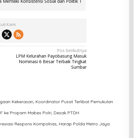
Memiliki Konsistensi Sosial dan Politik T
kuti Kami
Pos berikutnya
LPM Kelurahan Payobasung Masuk
Nominasi 6 Besar Terbaik Tingkat
Sumbar
aan Kekerasan, Koordinator Pusat Terlibat Pemukulan
l F ke Propam Mabes Polri, Desak PTDH
esiasi Respons Kompolnas, Harap Polda Metro Jaya