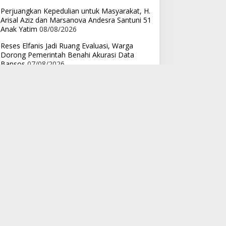
Perjuangkan Kepedulian untuk Masyarakat, H.
Arisal Aziz dan Marsanova Andesra Santuni 51
Anak Yatim
08/08/2026
Reses Elfanis Jadi Ruang Evaluasi, Warga
Dorong Pemerintah Benahi Akurasi Data
Bansos
07/08/2026
Jaga Aset Daerah dan Tata Wajah Kota,
Pemko Bukittinggi Dorong Ekonomi Makin
Bergeliat
07/08/2026
Modus Pungli di Satpas SIM Polres Subang,
Warga Sengaja Dipersulit Agar Lewat Jalur
Belakang
07/08/2026
CIC: Kasus TPPU Febrie Ardiansyah, Kepala
Ular Berhantu
07/08/2026
Arisal Aziz Dorong Generasi Muda Jadi Garda
Terdepan Menjaga Persatuan di Era Digital
06/08/2026
CIC Angkat Bicara Terkait Isu Surpres
Pergantian Kapolri?
06/08/2026