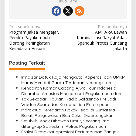
Ikuti Kami
N
Pos sebelumnya
Pos berikutnya
Program Jaksa Mengajar,
AMTARA Lawan
a
Pemko Payakumbuh
Kriminalisasi Rakyat Adat:
v
Dorong Peningkatan
Spanduk Protes Guncang
Kesadaran Hukum
Jakarta
i
g
Posting Terkait
a
s
Irmaizar Datuk Rajo Mangkuto: Koperasi dan UMKM
Harus Menjadi Garda Terdepan Kebangkitan
i
Ekonomi Rakyat
Kehadiran Kantor Cabang Ajwa Tour Indonesia
Disambut Antusias Masyarakat Payakumbuh dan
p
Limapuluh Kota
Tak Sekadar Hiburan, Radio Safasindo FM Jadi
o
Wadah Suara dan Kemandirian Perempuan
Maraknya Peredaran Rokok Ilegal di Sumatera
s
Barat, Pengawasan Bea Cukai Dipertanyakan
Setubuhi Anak Dibawah Umur, Seorang Pria
ditangkap Satreskrim Polres Payakumbuh
Fraksi Demokrat Apresiasi Pertumbuhan Banyak