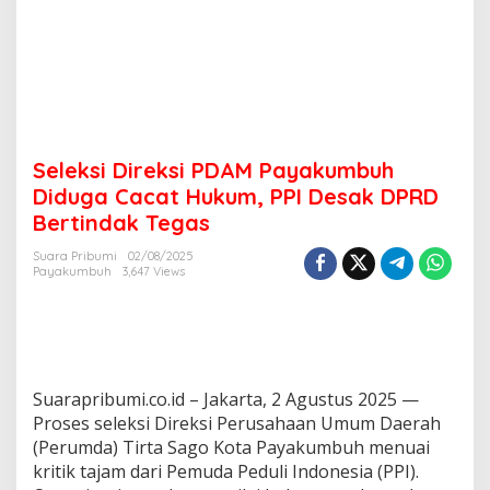
y
a
k
u
m
b
u
h
Seleksi Direksi PDAM Payakumbuh
D
i
Diduga Cacat Hukum, PPI Desak DPRD
d
Bertindak Tegas
u
g
Suara Pribumi
02/08/2025
a
Payakumbuh
3,647 Views
C
a
c
a
t
H
Suarapribumi.co.id – Jakarta, 2 Agustus 2025 —
u
Proses seleksi Direksi Perusahaan Umum Daerah
k
(Perumda) Tirta Sago Kota Payakumbuh menuai
u
m
kritik tajam dari Pemuda Peduli Indonesia (PPI).
,