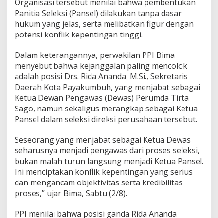
Organisasi tersebut menilai bahwa pembentukan
P
Panitia Seleksi (Pansel) dilakukan tanpa dasar
P
hukum yang jelas, serta melibatkan figur dengan
I
D
potensi konflik kepentingan tinggi.
e
s
Dalam keterangannya, perwakilan PPI Bima
a
menyebut bahwa kejanggalan paling mencolok
k
adalah posisi Drs. Rida Ananda, M.Si., Sekretaris
D
P
Daerah Kota Payakumbuh, yang menjabat sebagai
R
Ketua Dewan Pengawas (Dewas) Perumda Tirta
D
Sago, namun sekaligus merangkap sebagai Ketua
B
Pansel dalam seleksi direksi perusahaan tersebut.
e
r
t
Seseorang yang menjabat sebagai Ketua Dewas
i
seharusnya menjadi pengawas dari proses seleksi,
n
bukan malah turun langsung menjadi Ketua Pansel.
d
Ini menciptakan konflik kepentingan yang serius
a
dan mengancam objektivitas serta kredibilitas
k
T
proses,” ujar Bima, Sabtu (2/8).
e
g
PPI menilai bahwa posisi ganda Rida Ananda
a