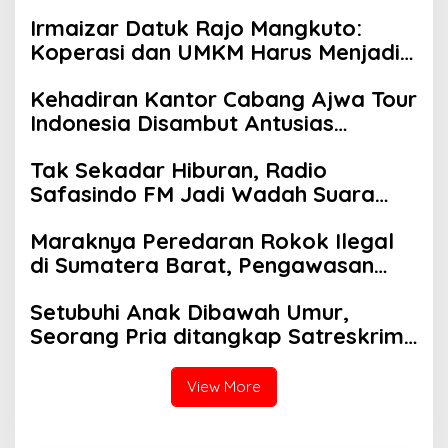
Irmaizar Datuk Rajo Mangkuto:
Koperasi dan UMKM Harus Menjadi
Garda Terdepan Kebangkitan
Kehadiran Kantor Cabang Ajwa Tour
Ekonomi Rakyat
Indonesia Disambut Antusias
Masyarakat Payakumbuh dan
Tak Sekadar Hiburan, Radio
Limapuluh Kota
Safasindo FM Jadi Wadah Suara
dan Kemandirian Perempuan
Maraknya Peredaran Rokok Ilegal
di Sumatera Barat, Pengawasan
Bea Cukai Dipertanyakan
Setubuhi Anak Dibawah Umur,
Seorang Pria ditangkap Satreskrim
Polres Payakumbuh
View More