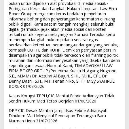
bukan untuk dijadikan alat provokasi di media sosial. •
Peringatan Keras dan Langkah Hukum Lanjutan: Law Firm
Boxer Group mengecam keras tindakan penyebaran
informasi bohong dan penyerangan kehormatan di ruang
publik digital. Kami saat ini tengah mengkaji seluruh bukti
digital (termasuk jejak akun media sosial dan konten
terkait) untuk segera melayangkan Somasi Terbuka serta
menempuh langkah hukum pidana secara tegas
berdasarkan ketentuan perundang-undangan yang berlaku,
termasuk UU ITE dan KUHP. Demikian pernyataan pers ini
disampaikan agar publik tidak terkecoh oleh framing politik
murahan dan informasi menyesatkan yang disebarkan demi
kepentingan sesaat. Hormat Kami, TIM ADVOKASI LAW
FIRM BOXER GROUP (Penerima Kuasa H. Agung Nugroho,
S.E., M.MM) Dr. Azzuhri Al Bajuri, S.HI., M.HI., CPL Dr.
Denny Dasril, S.H., M.H Ferlan Niko, S.HI., M.Sy SYAHRUL
BOXER
01/08/2026
Kasus Korupsi TPPU,CIC Menilai Febrie Ardiansyah Tidak
Sendiri Hukum Mati Tetap Berjalan
01/08/2026
DPP CIC Desak Mantan Jampidsus Febrie Adriansyah
Dihukum Mati Menyusul Penetapan Tersangka Baru
Nurman Herin
31/07/2026