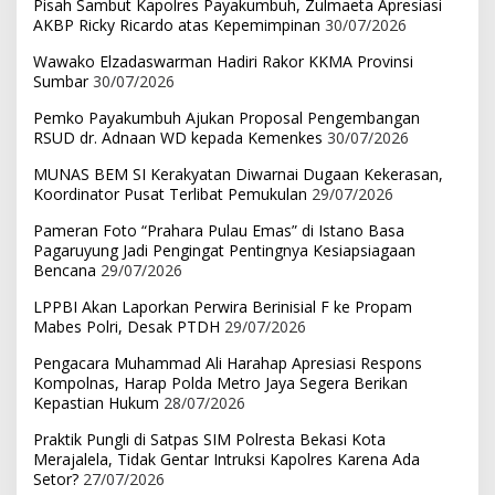
Pisah Sambut Kapolres Payakumbuh, Zulmaeta Apresiasi
AKBP Ricky Ricardo atas Kepemimpinan
30/07/2026
Wawako Elzadaswarman Hadiri Rakor KKMA Provinsi
Sumbar
30/07/2026
Pemko Payakumbuh Ajukan Proposal Pengembangan
RSUD dr. Adnaan WD kepada Kemenkes
30/07/2026
MUNAS BEM SI Kerakyatan Diwarnai Dugaan Kekerasan,
Koordinator Pusat Terlibat Pemukulan
29/07/2026
Pameran Foto “Prahara Pulau Emas” di Istano Basa
Pagaruyung Jadi Pengingat Pentingnya Kesiapsiagaan
Bencana
29/07/2026
LPPBI Akan Laporkan Perwira Berinisial F ke Propam
Mabes Polri, Desak PTDH
29/07/2026
Pengacara Muhammad Ali Harahap Apresiasi Respons
Kompolnas, Harap Polda Metro Jaya Segera Berikan
Kepastian Hukum
28/07/2026
Praktik Pungli di Satpas SIM Polresta Bekasi Kota
Merajalela, Tidak Gentar Intruksi Kapolres Karena Ada
Setor?
27/07/2026