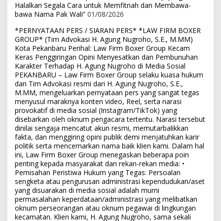
Halalkan Segala Cara untuk Memfitnah dan Membawa-
bawa Nama Pak Wali”
01/08/2026
*PERNYATAAN PERS / SIARAN PERS* *LAW FIRM BOXER
GROUP* (Tim Advokasi H. Agung Nugroho, S.E., M.MM)
Kota Pekanbaru Perihal: Law Firm Boxer Group Kecam
Keras Penggiringan Opini Menyesatkan dan Pembunuhan
Karakter Terhadap H. Agung Nugroho di Media Sosial
PEKANBARU – Law Firm Boxer Group selaku kuasa hukum
dan Tim Advokasi resmi dari H. Agung Nugroho, S.E.,
M.MM, mengeluarkan pernyataan pers yang sangat tegas
menyusul maraknya konten video, Reel, serta narasi
provokatif di media sosial (Instagram/TikTok) yang
disebarkan oleh oknum pengacara tertentu. Narasi tersebut
dinilai sengaja mencatut akun resmi, memutarbalikkan
fakta, dan menggiring opini publik demi menjatuhkan karir
politik serta mencemarkan nama baik klien kami. Dalam hal
ini, Law Firm Boxer Group menegaskan beberapa poin
penting kepada masyarakat dan rekan-rekan media: •
Pemisahan Peristiwa Hukum yang Tegas: Persoalan
sengketa atau pengurusan administrasi kependudukan/aset
yang disuarakan di media sosial adalah murni
permasalahan keperdataan/administrasi yang melibatkan
oknum perseorangan atau oknum pegawai di lingkungan
kecamatan. Klien kami, H. Agung Nugroho, sama sekali