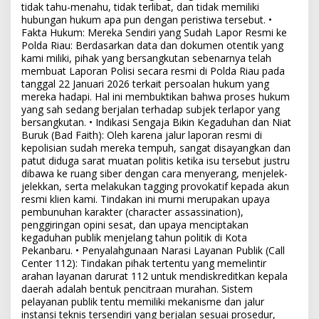
tidak tahu-menahu, tidak terlibat, dan tidak memiliki
hubungan hukum apa pun dengan peristiwa tersebut. •
Fakta Hukum: Mereka Sendiri yang Sudah Lapor Resmi ke
Polda Riau: Berdasarkan data dan dokumen otentik yang
kami miliki, pihak yang bersangkutan sebenarnya telah
membuat Laporan Polisi secara resmi di Polda Riau pada
tanggal 22 Januari 2026 terkait persoalan hukum yang
mereka hadapi. Hal ini membuktikan bahwa proses hukum
yang sah sedang berjalan terhadap subjek terlapor yang
bersangkutan. • Indikasi Sengaja Bikin Kegaduhan dan Niat
Buruk (Bad Faith): Oleh karena jalur laporan resmi di
kepolisian sudah mereka tempuh, sangat disayangkan dan
patut diduga sarat muatan politis ketika isu tersebut justru
dibawa ke ruang siber dengan cara menyerang, menjelek-
jelekkan, serta melakukan tagging provokatif kepada akun
resmi klien kami. Tindakan ini murni merupakan upaya
pembunuhan karakter (character assassination),
penggiringan opini sesat, dan upaya menciptakan
kegaduhan publik menjelang tahun politik di Kota
Pekanbaru. • Penyalahgunaan Narasi Layanan Publik (Call
Center 112): Tindakan pihak tertentu yang memelintir
arahan layanan darurat 112 untuk mendiskreditkan kepala
daerah adalah bentuk pencitraan murahan. Sistem
pelayanan publik tentu memiliki mekanisme dan jalur
instansi teknis tersendiri yang berjalan sesuai prosedur,