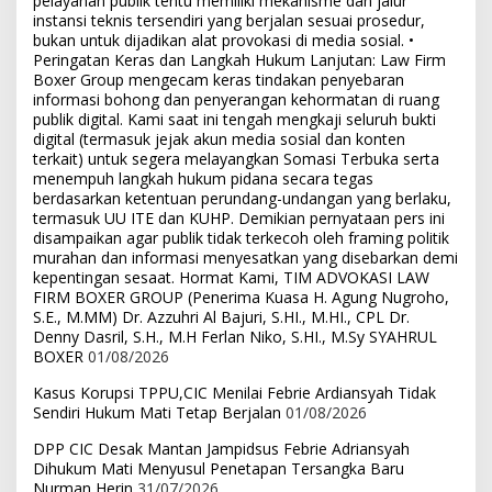
pelayanan publik tentu memiliki mekanisme dan jalur
instansi teknis tersendiri yang berjalan sesuai prosedur,
bukan untuk dijadikan alat provokasi di media sosial. •
Peringatan Keras dan Langkah Hukum Lanjutan: Law Firm
Boxer Group mengecam keras tindakan penyebaran
informasi bohong dan penyerangan kehormatan di ruang
publik digital. Kami saat ini tengah mengkaji seluruh bukti
digital (termasuk jejak akun media sosial dan konten
terkait) untuk segera melayangkan Somasi Terbuka serta
menempuh langkah hukum pidana secara tegas
berdasarkan ketentuan perundang-undangan yang berlaku,
termasuk UU ITE dan KUHP. Demikian pernyataan pers ini
disampaikan agar publik tidak terkecoh oleh framing politik
murahan dan informasi menyesatkan yang disebarkan demi
kepentingan sesaat. Hormat Kami, TIM ADVOKASI LAW
FIRM BOXER GROUP (Penerima Kuasa H. Agung Nugroho,
S.E., M.MM) Dr. Azzuhri Al Bajuri, S.HI., M.HI., CPL Dr.
Denny Dasril, S.H., M.H Ferlan Niko, S.HI., M.Sy SYAHRUL
BOXER
01/08/2026
Kasus Korupsi TPPU,CIC Menilai Febrie Ardiansyah Tidak
Sendiri Hukum Mati Tetap Berjalan
01/08/2026
DPP CIC Desak Mantan Jampidsus Febrie Adriansyah
Dihukum Mati Menyusul Penetapan Tersangka Baru
Nurman Herin
31/07/2026