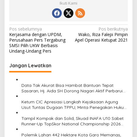
Ikuti Kami
N
Pos sebelumnya
Pos berikutnya
Kerjasama dengan UPDM,
Wako, Riza Falepi Pimpin
a
Perusahaan Pers Tergabung
Apel Operasi Ketupat 2021
v
SMSI Pilih UKW Berbasis
Undang-Undang Pers
i
g
Jangan Lewatkan
a
s
Data Tak Akurat Bisa Hambat Bantuan Tepat
i
Sasaran, Hj. Aida SH Dorong Nagari Aktif Perbarui
Data Warga
p
Ketum CIC Apresiasi Langkah Kejaksaan Agung
o
Usut Tuntas Dugaan TPPU, Minta Penegakan Hukum
Transparan dan Profesional
s
Tampil Kompak dan Solid, Skuad INAFA U10 Sabet
Runner-Up TopSkor National Championship 2026
dan Harumkan Nama Pekanbaru
Polemik Lahan 442 Hektare Kota Garo Memanas,