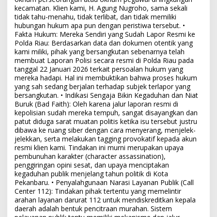
kecamatan. Klien kami, H. Agung Nugroho, sama sekali
tidak tahu-menahu, tidak terlibat, dan tidak memiliki
hubungan hukum apa pun dengan peristiwa tersebut. •
Fakta Hukum: Mereka Sendiri yang Sudah Lapor Resmi ke
Polda Riau: Berdasarkan data dan dokumen otentik yang
kami miliki, pihak yang bersangkutan sebenarnya telah
membuat Laporan Polisi secara resmi di Polda Riau pada
tanggal 22 Januari 2026 terkait persoalan hukum yang
mereka hadapi. Hal ini membuktikan bahwa proses hukum
yang sah sedang berjalan terhadap subjek terlapor yang
bersangkutan. • Indikasi Sengaja Bikin Kegaduhan dan Niat
Buruk (Bad Faith): Oleh karena jalur laporan resmi di
kepolisian sudah mereka tempuh, sangat disayangkan dan
patut diduga sarat muatan politis ketika isu tersebut justru
dibawa ke ruang siber dengan cara menyerang, menjelek-
jelekkan, serta melakukan tagging provokatif kepada akun
resmi klien kami. Tindakan ini murni merupakan upaya
pembunuhan karakter (character assassination),
penggiringan opini sesat, dan upaya menciptakan
kegaduhan publik menjelang tahun politik di Kota
Pekanbaru. • Penyalahgunaan Narasi Layanan Publik (Call
Center 112): Tindakan pihak tertentu yang memelintir
arahan layanan darurat 112 untuk mendiskreditkan kepala
daerah adalah bentuk pencitraan murahan. Sistem