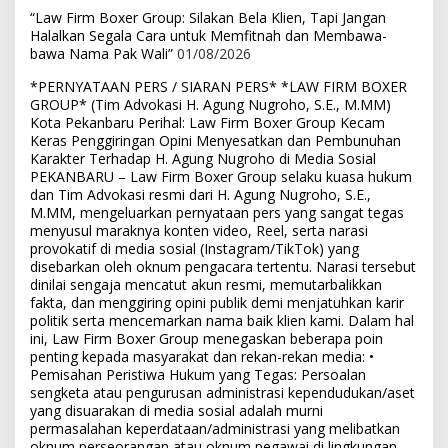
“Law Firm Boxer Group: Silakan Bela Klien, Tapi Jangan
Halalkan Segala Cara untuk Memfitnah dan Membawa-
bawa Nama Pak Wali”
01/08/2026
*PERNYATAAN PERS / SIARAN PERS* *LAW FIRM BOXER
GROUP* (Tim Advokasi H. Agung Nugroho, S.E., M.MM)
Kota Pekanbaru Perihal: Law Firm Boxer Group Kecam
Keras Penggiringan Opini Menyesatkan dan Pembunuhan
Karakter Terhadap H. Agung Nugroho di Media Sosial
PEKANBARU – Law Firm Boxer Group selaku kuasa hukum
dan Tim Advokasi resmi dari H. Agung Nugroho, S.E.,
M.MM, mengeluarkan pernyataan pers yang sangat tegas
menyusul maraknya konten video, Reel, serta narasi
provokatif di media sosial (Instagram/TikTok) yang
disebarkan oleh oknum pengacara tertentu. Narasi tersebut
dinilai sengaja mencatut akun resmi, memutarbalikkan
fakta, dan menggiring opini publik demi menjatuhkan karir
politik serta mencemarkan nama baik klien kami. Dalam hal
ini, Law Firm Boxer Group menegaskan beberapa poin
penting kepada masyarakat dan rekan-rekan media: •
Pemisahan Peristiwa Hukum yang Tegas: Persoalan
sengketa atau pengurusan administrasi kependudukan/aset
yang disuarakan di media sosial adalah murni
permasalahan keperdataan/administrasi yang melibatkan
oknum perseorangan atau oknum pegawai di lingkungan