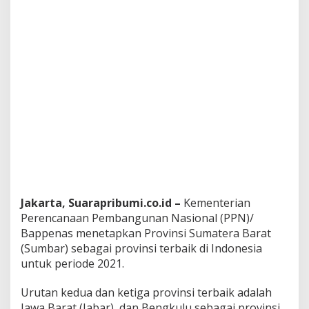
r
b
a
i
k
d
i
I
n
d
o
n
e
s
i
a
Jakarta, Suarapribumi.co.id –
Kementerian
Perencanaan Pembangunan Nasional (PPN)/
Bappenas menetapkan Provinsi Sumatera Barat
(Sumbar) sebagai provinsi terbaik di Indonesia
untuk periode 2021.
Urutan kedua dan ketiga provinsi terbaik adalah
Jawa Barat (Jabar), dan Bengkulu sebagai provinsi