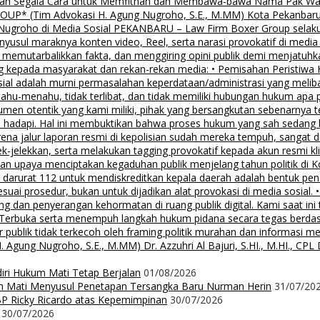
lalkan Segala Cara untuk Memfitnah dan Membawa-bawa Nama Pak Wal
 (Tim Advokasi H. Agung Nugroho, S.E., M.MM) Kota Pekanbaru Pe
groho di Media Sosial PEKANBARU – Law Firm Boxer Group selaku k
sul maraknya konten video, Reel, serta narasi provokatif di media
i, memutarbalikkan fakta, dan menggiring opini publik demi menjatuhk
g kepada masyarakat dan rekan-rekan media: • Pemisahan Peristiwa
osial adalah murni permasalahan keperdataan/administrasi yang mel
tahu-menahu, tidak terlibat, dan tidak memiliki hubungan hukum apa 
men otentik yang kami miliki, pihak yang bersangkutan sebenarnya t
 hadapi. Hal ini membuktikan bahwa proses hukum yang sah sedang be
ena jalur laporan resmi di kepolisian sudah mereka tempuh, sangat di
ek-jelekkan, serta melakukan tagging provokatif kepada akun resmi 
, dan upaya menciptakan kegaduhan publik menjelang tahun politik di 
n darurat 112 untuk mendiskreditkan kepala daerah adalah bentuk pen
 sesuai prosedur, bukan untuk dijadikan alat provokasi di media sosi
an penyerangan kehormatan di ruang publik digital. Kami saat ini te
i Terbuka serta menempuh langkah hukum pidana secara tegas berd
 publik tidak terkecoh oleh framing politik murahan dan informasi 
 Nugroho, S.E., M.MM) Dr. Azzuhri Al Bajuri, S.HI., M.HI., CPL Dr
diri Hukum Mati Tetap Berjalan
01/08/2026
m Mati Menyusul Penetapan Tersangka Baru Nurman Herin
31/07/20
P Ricky Ricardo atas Kepemimpinan
30/07/2026
30/07/2026