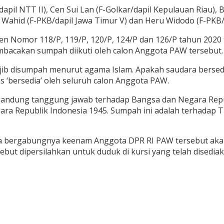
pil NTT II), Cen Sui Lan (F-Golkar/dapil Kepulauan Riau), 
Wahid (F-PKB/dapil Jawa Timur V) dan Heru Widodo (F-PKB/da
den Nomor 118/P, 119/P, 120/P, 124/P dan 126/P tahun 20
bacakan sumpah diikuti oleh calon Anggota PAW tersebut.
ib disumpah menurut agama Islam. Apakah saudara berse
‘bersedia’ oleh seluruh calon Anggota PAW.
ndung tanggung jawab terhadap Bangsa dan Negara Repub
a Republik Indonesia 1945. Sumpah ini adalah terhadap T
a bergabungnya keenam Anggota DPR RI PAW tersebut akan
but dipersilahkan untuk duduk di kursi yang telah disediak