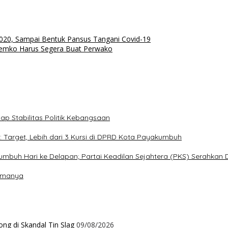
20, Sampai Bentuk Pansus Tangani Covid-19
Pemko Harus Segera Buat Perwako
ap Stabilitas Politik Kebangsaan
 Target, Lebih dari 3 Kursi di DPRD Kota Payakumbuh
buh Hari ke Delapan; Partai Keadilan Sejahtera (PKS) Serahkan
tamanya
ng di Skandal Tin Slag
09/08/2026