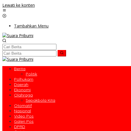
Lewati ke konten
Tambahkan Menu
Berita
Politik
Polhukam
Daerah
Ekonomi
Olahraga
Sepakbola Kita
Otomatif
Nasional
Video Pos
Galeri Pos
DPRD