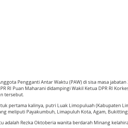
Anggota Pengganti Antar Waktu (PAW) di sisa masa jabatan 
 DPR RI Puan Maharani didampingi Wakil Ketua DPR RI Korke
n tersebut.
Untuk pertama kalinya, putri Luak Limopuluah (Kabupaten L
yang meliputi Payakumbuh, Limapuluh Kota, Agam, Bukittin
 itu adalah Rezka Oktoberia wanita berdarah Minang kelahi