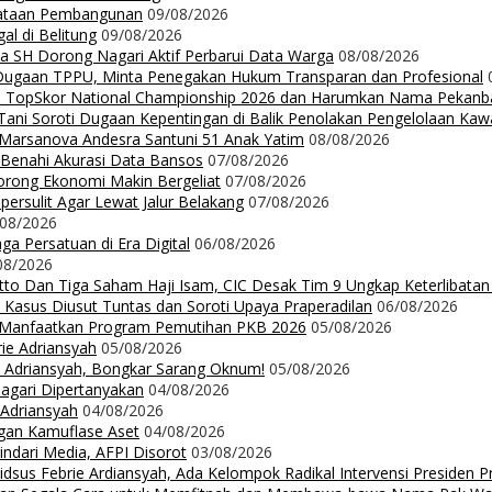
rataan Pembangunan
09/08/2026
l di Belitung
09/08/2026
da SH Dorong Nagari Aktif Perbarui Data Warga
08/08/2026
 Dugaan TPPU, Minta Penegakan Hukum Transparan dan Profesional
Up TopSkor National Championship 2026 dan Harumkan Nama Pekanb
ni Soroti Dugaan Kepentingan di Balik Penolakan Pengelolaan Ka
n Marsanova Andesra Santuni 51 Anak Yatim
08/08/2026
 Benahi Akurasi Data Bansos
07/08/2026
orong Ekonomi Makin Bergeliat
07/08/2026
ersulit Agar Lewat Jalur Belakang
07/08/2026
/08/2026
a Persatuan di Era Digital
06/08/2026
08/2026
Ritto Dan Tiga Saham Haji Isam, CIC Desak Tim 9 Ungkap Keterlibatan
 Kasus Diusut Tuntas dan Soroti Upaya Praperadilan
06/08/2026
t Manfaatkan Program Pemutihan PKB 2026
05/08/2026
rie Adriansyah
05/08/2026
ie Adriansyah, Bongkar Sarang Oknum!
05/08/2026
Nagari Dipertanyakan
04/08/2026
 Adriansyah
04/08/2026
ngan Kamuflase Aset
04/08/2026
Hindari Media, AFPI Disorot
03/08/2026
us Febrie Ardiansyah, Ada Kelompok Radikal Intervensi Presiden 