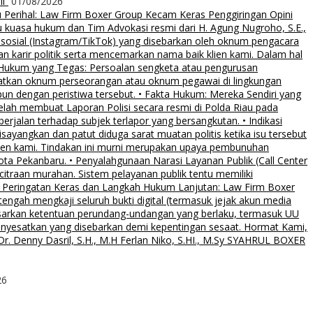
i”
01/08/2026
rihal: Law Firm Boxer Group Kecam Keras Penggiringan Opini
uasa hukum dan Tim Advokasi resmi dari H. Agung Nugroho, S.E.,
 sosial (Instagram/TikTok) yang disebarkan oleh oknum pengacara
an karir politik serta mencemarkan nama baik klien kami. Dalam hal
 Hukum yang Tegas: Persoalan sengketa atau pengurusan
ibatkan oknum perseorangan atau oknum pegawai di lingkungan
pun dengan peristiwa tersebut. • Fakta Hukum: Mereka Sendiri yang
elah membuat Laporan Polisi secara resmi di Polda Riau pada
rjalan terhadap subjek terlapor yang bersangkutan. • Indikasi
sayangkan dan patut diduga sarat muatan politis ketika isu tersebut
klien kami. Tindakan ini murni merupakan upaya pembunuhan
Kota Pekanbaru. • Penyalahgunaan Narasi Layanan Publik (Call Center
citraan murahan. Sistem pelayanan publik tentu memiliki
al. • Peringatan Keras dan Langkah Hukum Lanjutan: Law Firm Boxer
ngah mengkaji seluruh bukti digital (termasuk jejak akun media
asarkan ketentuan perundang-undangan yang berlaku, termasuk UU
menyesatkan yang disebarkan demi kepentingan sesaat. Hormat Kami,
. Denny Dasril, S.H., M.H Ferlan Niko, S.HI., M.Sy SYAHRUL BOXER
26