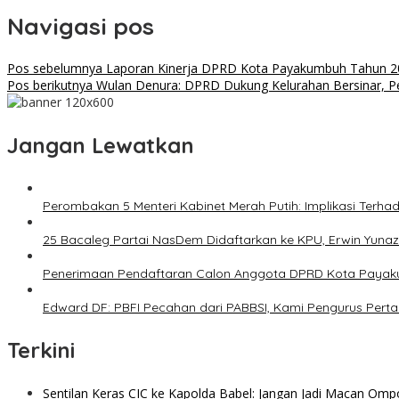
Navigasi pos
Pos sebelumnya
Laporan Kinerja DPRD Kota Payakumbuh Tahun 20
Pos berikutnya
Wulan Denura: DPRD Dukung Kelurahan Bersinar, 
Jangan Lewatkan
Perombakan 5 Menteri Kabinet Merah Putih: Implikasi Terhad
25 Bacaleg Partai NasDem Didaftarkan ke KPU, Erwin Yunaz:
Penerimaan Pendaftaran Calon Anggota DPRD Kota Payakum
Edward DF: PBFI Pecahan dari PABBSI, Kami Pengurus Per
Terkini
Sentilan Keras CIC ke Kapolda Babel: Jangan Jadi Macan Ompo