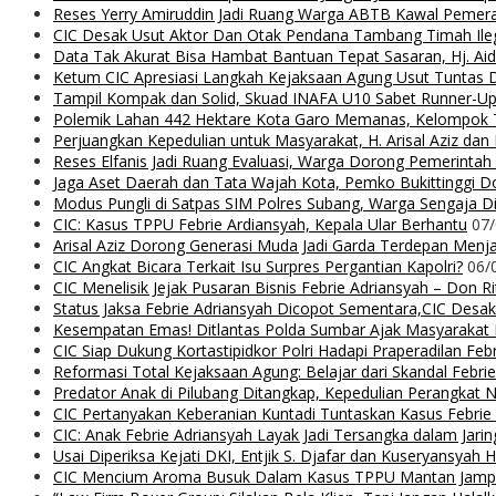
Reses Yerry Amiruddin Jadi Ruang Warga ABTB Kawal Peme
CIC Desak Usut Aktor Dan Otak Pendana Tambang Timah Ilega
Data Tak Akurat Bisa Hambat Bantuan Tepat Sasaran, Hj. Ai
Ketum CIC Apresiasi Langkah Kejaksaan Agung Usut Tuntas
Tampil Kompak dan Solid, Skuad INAFA U10 Sabet Runner-
Polemik Lahan 442 Hektare Kota Garo Memanas, Kelompok Ta
Perjuangkan Kepedulian untuk Masyarakat, H. Arisal Aziz da
Reses Elfanis Jadi Ruang Evaluasi, Warga Dorong Pemerintah
Jaga Aset Daerah dan Tata Wajah Kota, Pemko Bukittinggi D
Modus Pungli di Satpas SIM Polres Subang, Warga Sengaja Dip
CIC: Kasus TPPU Febrie Ardiansyah, Kepala Ular Berhantu
07
Arisal Aziz Dorong Generasi Muda Jadi Garda Terdepan Menjag
CIC Angkat Bicara Terkait Isu Surpres Pergantian Kapolri?
06/
CIC Menelisik Jejak Pusaran Bisnis Febrie Adriansyah – Don 
Status Jaksa Febrie Adriansyah Dicopot Sementara,CIC Desak
Kesempatan Emas! Ditlantas Polda Sumbar Ajak Masyaraka
CIC Siap Dukung Kortastipidkor Polri Hadapi Praperadilan Feb
Reformasi Total Kejaksaan Agung: Belajar dari Skandal Febr
Predator Anak di Pilubang Ditangkap, Kepedulian Perangkat 
CIC Pertanyakan Keberanian Kuntadi Tuntaskan Kasus Febrie
CIC: Anak Febrie Adriansyah Layak Jadi Tersangka dalam Jari
Usai Diperiksa Kejati DKI, Entjik S. Djafar dan Kuseryansyah 
CIC Mencium Aroma Busuk Dalam Kasus TPPU Mantan Jampids