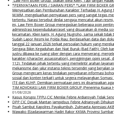
“Law Firm Boxer Group: Silakan Bela Klien, Tapi Jangan Ha
*PERNYATAAN PERS / SIARAN PERS* *LAW FIRM BOXER GROUP*
Menyesatkan dan Pembunuhan Karakter Terhadap H. Agung Nu
M.MM, mengeluarkan pernyataan pers yang sangat tegas menyu
tertentu. Narasi tersebut dinilai sengaja mencatut akun resm
ini, Law Firm Boxer Group menegaskan beberapa poin pentin
administrasi kependudukan/aset yang disuarakan di media s
kecamatan. Klien kami, H. Agung Nugroho, sama sekali tidak 
Sudah Lapor Resmi ke Polda Riau: Berdasarkan data dan doku
tanggal 22 Januari 2026 terkait persoalan hukum yang mereka
Sengaja Bikin Kegaduhan dan Niat Buruk (Bad Faith): Oleh kar
justru dibawa ke ruang siber dengan cara menyerang, menjel
karakter (character assassination), penggiringan opini sesat
112): Tindakan pihak tertentu yang memelintir arahan layana
mekanisme dan jalur instansi teknis tersendiri yang berjalan
Group mengecam keras tindakan penyebaran informasi bohong d
sosial dan konten terkait) untuk segera melayangkan Somas
ITE dan KUHP. Demikian pernyataan pers ini disampaikan agar
TIM ADVOKASI LAW FIRM BOXER GROUP (Penerima Kuasa H. Agung
01/08/2026
Kasus Korupsi TPPU,CIC Menilai Febrie Ardiansyah Tidak Sen
DPP CIC Desak Mantan Jampidsus Febrie Adriansyah Dihuku
Pisah Sambut Kapolres Payakumbuh, Zulmaeta Apresiasi AKB
Wawako Elzadaswarman Hadiri Rakor KKMA Provinsi Sumbar