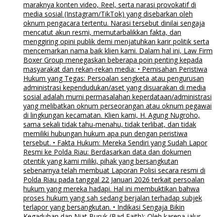
maraknya konten video, Reel, serta narasi provokatif di
media sosial (Instagram/TikTok) yang disebarkan oleh
oknum pengacara tertentu. Narasi tersebut dinilai sengaja
mencatut akun resmi, memutarbalikkan fakta, dan
menggiring opini publik demi menjatuhkan karir politik serta
mencemarkan nama baik klien kami. Dalam hal ini, Law Firm
Boxer Group menegaskan beberapa poin penting kepada
masyarakat dan rekan-rekan media: • Pemisahan Peristiwa
Hukum yang Tegas: Persoalan sengketa atau pengurusan
administrasi kependudukan/aset yang disuarakan di media
sosial adalah murni permasalahan keperdataan/administrasi
yang melibatkan oknum perseorangan atau oknum pegawai
di lingkungan kecamatan. Klien kami, H. Agung Nugroho,
sama sekali tidak tahu-menahu, tidak terlibat, dan tidak
memiliki hubungan hukum apa pun dengan peristiwa
tersebut. • Fakta Hukum: Mereka Sendiri yang Sudah Lapor
Resmi ke Polda Riau: Berdasarkan data dan dokumen
otentik yang kami miliki, pihak yang bersangkutan
sebenarnya telah membuat Laporan Polisi secara resmi di
Polda Riau pada tanggal 22 Januari 2026 terkait persoalan
hukum yang mereka hadapi. Hal ini membuktikan bahwa
proses hukum yang sah sedang berjalan terhadap subjek
terlapor yang bersangkutan. • Indikasi Sengaja Bikin
Kegaduhan dan Niat Buruk (Bad Faith): Oleh karena jalur