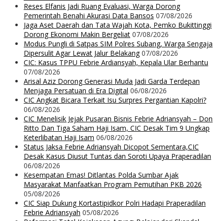
Reses Elfanis Jadi Ruang Evaluasi, Warga Dorong
Pemerintah Benahi Akurasi Data Bansos
07/08/2026
Jaga Aset Daerah dan Tata Wajah Kota, Pemko Bukittinggi
Dorong Ekonomi Makin Bergeliat
07/08/2026
Modus Pungli di Satpas SIM Polres Subang, Warga Sengaja
Dipersulit Agar Lewat Jalur Belakang
07/08/2026
CIC: Kasus TPPU Febrie Ardiansyah, Kepala Ular Berhantu
07/08/2026
Arisal Aziz Dorong Generasi Muda Jadi Garda Terdepan
Menjaga Persatuan di Era Digital
06/08/2026
CIC Angkat Bicara Terkait Isu Surpres Pergantian Kapolri?
06/08/2026
CIC Menelisik Jejak Pusaran Bisnis Febrie Adriansyah – Don
Ritto Dan Tiga Saham Haji Isam, CIC Desak Tim 9 Ungkap
Keterlibatan Haji Isam
06/08/2026
Status Jaksa Febrie Adriansyah Dicopot Sementara,CIC
Desak Kasus Diusut Tuntas dan Soroti Upaya Praperadilan
06/08/2026
Kesempatan Emas! Ditlantas Polda Sumbar Ajak
Masyarakat Manfaatkan Program Pemutihan PKB 2026
05/08/2026
CIC Siap Dukung Kortastipidkor Polri Hadapi Praperadilan
Febrie Adriansyah
05/08/2026