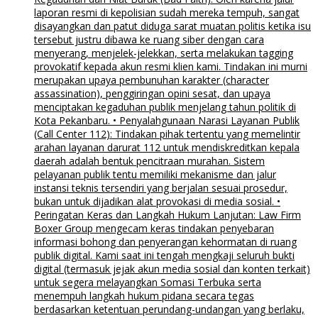
laporan resmi di kepolisian sudah mereka tempuh, sangat
disayangkan dan patut diduga sarat muatan politis ketika isu
tersebut justru dibawa ke ruang siber dengan cara
menyerang, menjelek-jelekkan, serta melakukan tagging
provokatif kepada akun resmi klien kami. Tindakan ini murni
merupakan upaya pembunuhan karakter (character
assassination), penggiringan opini sesat, dan upaya
menciptakan kegaduhan publik menjelang tahun politik di
Kota Pekanbaru. • Penyalahgunaan Narasi Layanan Publik
(Call Center 112): Tindakan pihak tertentu yang memelintir
arahan layanan darurat 112 untuk mendiskreditkan kepala
daerah adalah bentuk pencitraan murahan. Sistem
pelayanan publik tentu memiliki mekanisme dan jalur
instansi teknis tersendiri yang berjalan sesuai prosedur,
bukan untuk dijadikan alat provokasi di media sosial. •
Peringatan Keras dan Langkah Hukum Lanjutan: Law Firm
Boxer Group mengecam keras tindakan penyebaran
informasi bohong dan penyerangan kehormatan di ruang
publik digital. Kami saat ini tengah mengkaji seluruh bukti
digital (termasuk jejak akun media sosial dan konten terkait)
untuk segera melayangkan Somasi Terbuka serta
menempuh langkah hukum pidana secara tegas
berdasarkan ketentuan perundang-undangan yang berlaku,