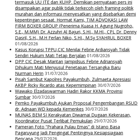
termasuk UU ITE dan KUHP. Demikian pernyataan pers ini
disampaikan agar publik tidak terkecoh oleh framing politik
murahan dan informasi menyesatkan yang disebarkan demi
kepentingan sesaat. Hormat Kami, TIM ADVOKASI LAW
FIRM BOXER GROUP (Penerima Kuasa H. Agung Nugroho,
S.E., M.MM) Dr. Azzuhri Al Bajuri, S.HI., M.HI., CPL Dr. Denny
Dasril, S.H., M.H Ferlan Niko, S.HI., M.Sy SYAHRUL BOXER
01/08/2026
Kasus Korupsi TPPU,CIC Menilai Febrie Ardiansyah Tidak
Sendiri Hukum Mati Tetap Berjalan
01/08/2026
DPP CIC Desak Mantan Jampidsus Febrie Adriansyah
Dihukum Mati Menyusul Penetapan Tersangka Baru
Nurman Herin
31/07/2026
Pisah Sambut Kapolres Payakumbuh, Zulmaeta Apresiasi
AKBP Ricky Ricardo atas Kepemimpinan
30/07/2026
Wawako Elzadaswarman Hadiri Rakor KKMA Provinsi
Sumbar
30/07/2026
Pemko Payakumbuh Ajukan Proposal Pengembangan RSUD
dr. Adnaan WD kepada Kemenkes
30/07/2026
MUNAS BEM SI Kerakyatan Diwarnai Dugaan Kekerasan,
Koordinator Pusat Terlibat Pemukulan
29/07/2026
Pameran Foto “Prahara Pulau Emas” di Istano Basa
Pagaruyung Jadi Pengingat Pentingnya Kesiapsiagaan
Bencana
29/07/2026