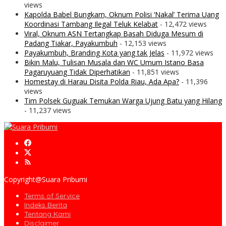
views
Kapolda Babel Bungkam, Oknum Polisi ‘Nakal’ Terima Uang
Koordinasi Tambang Ilegal Teluk Kelabat
- 12,472 views
Viral, Oknum ASN Tertangkap Basah Diduga Mesum di
Padang Tiakar, Payakumbuh
- 12,153 views
Payakumbuh, Branding Kota yang tak Jelas
- 11,972 views
Bikin Malu, Tulisan Musala dan WC Umum Istano Basa
Pagaruyuang Tidak Diperhatikan
- 11,851 views
Homestay di Harau Disita Polda Riau, Ada Apa?
- 11,396
views
Tim Polsek Guguak Temukan Warga Ujung Batu yang Hilang
- 11,237 views
Copyright@Suara Pribumi
Terms of Service
Indeks Berita
Tentang Kami
Disclaimer