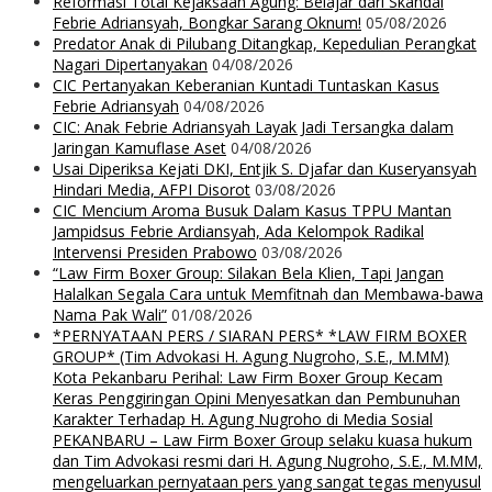
Reformasi Total Kejaksaan Agung: Belajar dari Skandal
Febrie Adriansyah, Bongkar Sarang Oknum!
05/08/2026
Predator Anak di Pilubang Ditangkap, Kepedulian Perangkat
Nagari Dipertanyakan
04/08/2026
CIC Pertanyakan Keberanian Kuntadi Tuntaskan Kasus
Febrie Adriansyah
04/08/2026
CIC: Anak Febrie Adriansyah Layak Jadi Tersangka dalam
Jaringan Kamuflase Aset
04/08/2026
Usai Diperiksa Kejati DKI, Entjik S. Djafar dan Kuseryansyah
Hindari Media, AFPI Disorot
03/08/2026
CIC Mencium Aroma Busuk Dalam Kasus TPPU Mantan
Jampidsus Febrie Ardiansyah, Ada Kelompok Radikal
Intervensi Presiden Prabowo
03/08/2026
“Law Firm Boxer Group: Silakan Bela Klien, Tapi Jangan
Halalkan Segala Cara untuk Memfitnah dan Membawa-bawa
Nama Pak Wali”
01/08/2026
*PERNYATAAN PERS / SIARAN PERS* *LAW FIRM BOXER
GROUP* (Tim Advokasi H. Agung Nugroho, S.E., M.MM)
Kota Pekanbaru Perihal: Law Firm Boxer Group Kecam
Keras Penggiringan Opini Menyesatkan dan Pembunuhan
Karakter Terhadap H. Agung Nugroho di Media Sosial
PEKANBARU – Law Firm Boxer Group selaku kuasa hukum
dan Tim Advokasi resmi dari H. Agung Nugroho, S.E., M.MM,
mengeluarkan pernyataan pers yang sangat tegas menyusul