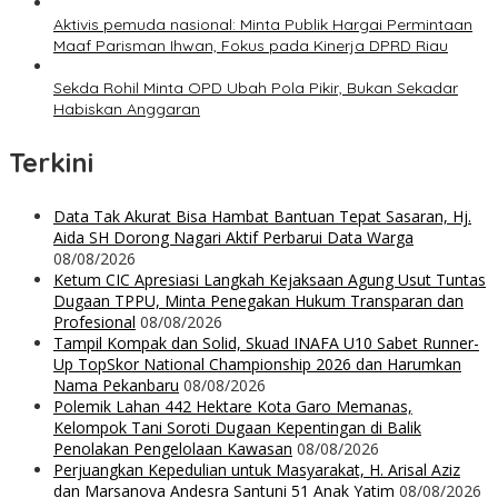
Aktivis pemuda nasional: Minta Publik Hargai Permintaan
Maaf Parisman Ihwan, Fokus pada Kinerja DPRD Riau
Sekda Rohil Minta OPD Ubah Pola Pikir, Bukan Sekadar
Habiskan Anggaran
Terkini
Data Tak Akurat Bisa Hambat Bantuan Tepat Sasaran, Hj.
Aida SH Dorong Nagari Aktif Perbarui Data Warga
08/08/2026
Ketum CIC Apresiasi Langkah Kejaksaan Agung Usut Tuntas
Dugaan TPPU, Minta Penegakan Hukum Transparan dan
Profesional
08/08/2026
Tampil Kompak dan Solid, Skuad INAFA U10 Sabet Runner-
Up TopSkor National Championship 2026 dan Harumkan
Nama Pekanbaru
08/08/2026
Polemik Lahan 442 Hektare Kota Garo Memanas,
Kelompok Tani Soroti Dugaan Kepentingan di Balik
Penolakan Pengelolaan Kawasan
08/08/2026
Perjuangkan Kepedulian untuk Masyarakat, H. Arisal Aziz
dan Marsanova Andesra Santuni 51 Anak Yatim
08/08/2026