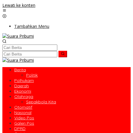
Lewati ke konten
Tambahkan Menu
Berita
Politik
Polhukam
Daerah
Ekonomi
Olahraga
Sepakbola Kita
Otomatif
Nasional
Video Pos
Galeri Pos
DPRD