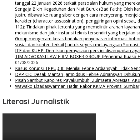
tanggal 22 Januari 2026 terkait persoalan hukum yang mereka
Sengaja Bikin Kegaduhan dan Niat Buruk (Bad Faith): Oleh kar
justru dibawa ke ruang siber dengan cara menyerang, menjel
karakter (character assassination), penggiringan opini sesat
112): Tindakan pihak tertentu yang memelintir arahan layana
mekanisme dan jalur instansi teknis tersendiri yang berjalan
Group mengecam keras tindakan penyebaran informasi bohong d
sosial dan konten terkait) untuk segera melayangkan Somas
ITE dan KUHP. Demikian pernyataan pers ini disampaikan agar
TIM ADVOKASI LAW FIRM BOXER GROUP (Penerima Kuasa H. Agung
01/08/2026
Kasus Korupsi TPPU,CIC Menilai Febrie Ardiansyah Tidak Sen
DPP CIC Desak Mantan Jampidsus Febrie Adriansyah Dihuku
Pisah Sambut Kapolres Payakumbuh, Zulmaeta Apresiasi AKB
Wawako Elzadaswarman Hadiri Rakor KKMA Provinsi Sumbar
Literasi Jurnalistik