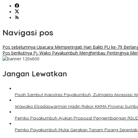
Navigasi pos
Pos sebelumnya
Upacara Memperingati Hari Bakti PU ke-79 Berlan
Pos berikutnya
Pj. Wako Payakumbuh Menghimbau Pentingnya Menjag
Jangan Lewatkan
Pisah Sambut Kapolres Payakumbuh, Zulmaeta Apresiasi A
Wawako Elzadaswarman Hadiri Rakor KKMA Provinsi Sumb
Pemko Payakumbuh Ajukan Proposal Pengembangan RSUD
Pemko Payakumbuh Mulai Gerakan Tanam Pisang Serentak 