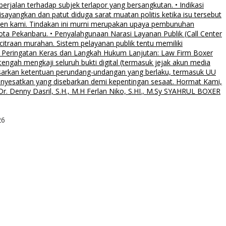
rjalan terhadap subjek terlapor yang bersangkutan. • Indikasi
sayangkan dan patut diduga sarat muatan politis ketika isu tersebut
klien kami. Tindakan ini murni merupakan upaya pembunuhan
Kota Pekanbaru. • Penyalahgunaan Narasi Layanan Publik (Call Center
citraan murahan. Sistem pelayanan publik tentu memiliki
al. • Peringatan Keras dan Langkah Hukum Lanjutan: Law Firm Boxer
ngah mengkaji seluruh bukti digital (termasuk jejak akun media
asarkan ketentuan perundang-undangan yang berlaku, termasuk UU
menyesatkan yang disebarkan demi kepentingan sesaat. Hormat Kami,
. Denny Dasril, S.H., M.H Ferlan Niko, S.HI., M.Sy SYAHRUL BOXER
26