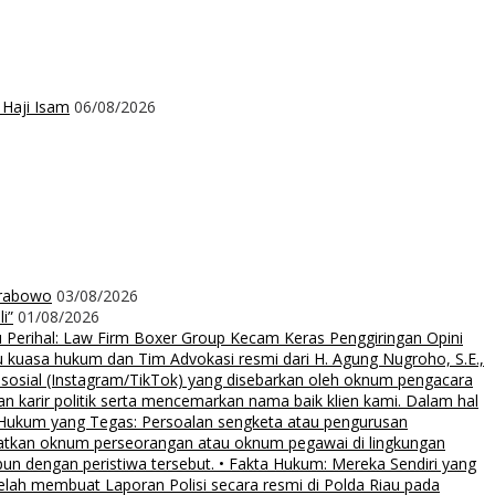
 Haji Isam
06/08/2026
Prabowo
03/08/2026
i”
01/08/2026
rihal: Law Firm Boxer Group Kecam Keras Penggiringan Opini
uasa hukum dan Tim Advokasi resmi dari H. Agung Nugroho, S.E.,
 sosial (Instagram/TikTok) yang disebarkan oleh oknum pengacara
an karir politik serta mencemarkan nama baik klien kami. Dalam hal
 Hukum yang Tegas: Persoalan sengketa atau pengurusan
ibatkan oknum perseorangan atau oknum pegawai di lingkungan
pun dengan peristiwa tersebut. • Fakta Hukum: Mereka Sendiri yang
elah membuat Laporan Polisi secara resmi di Polda Riau pada