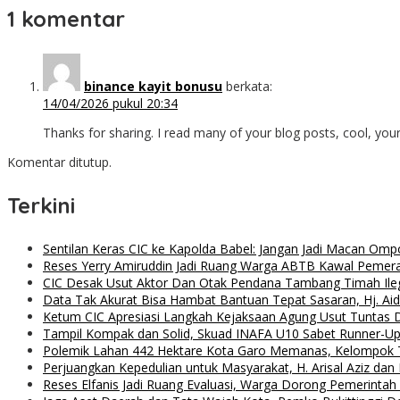
1 komentar
binance kayit bonusu
berkata:
14/04/2026 pukul 20:34
Thanks for sharing. I read many of your blog posts, cool, you
Komentar ditutup.
Terkini
Sentilan Keras CIC ke Kapolda Babel: Jangan Jadi Macan Ompo
Reses Yerry Amiruddin Jadi Ruang Warga ABTB Kawal Peme
CIC Desak Usut Aktor Dan Otak Pendana Tambang Timah Ilega
Data Tak Akurat Bisa Hambat Bantuan Tepat Sasaran, Hj. Ai
Ketum CIC Apresiasi Langkah Kejaksaan Agung Usut Tuntas
Tampil Kompak dan Solid, Skuad INAFA U10 Sabet Runner-
Polemik Lahan 442 Hektare Kota Garo Memanas, Kelompok Ta
Perjuangkan Kepedulian untuk Masyarakat, H. Arisal Aziz da
Reses Elfanis Jadi Ruang Evaluasi, Warga Dorong Pemerintah