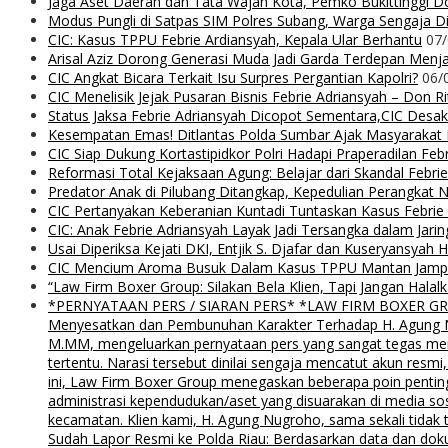
Jaga Aset Daerah dan Tata Wajah Kota, Pemko Bukittinggi D
Modus Pungli di Satpas SIM Polres Subang, Warga Sengaja Dip
CIC: Kasus TPPU Febrie Ardiansyah, Kepala Ular Berhantu
07
Arisal Aziz Dorong Generasi Muda Jadi Garda Terdepan Menjag
CIC Angkat Bicara Terkait Isu Surpres Pergantian Kapolri?
06/
CIC Menelisik Jejak Pusaran Bisnis Febrie Adriansyah – Don 
Status Jaksa Febrie Adriansyah Dicopot Sementara,CIC Desak
Kesempatan Emas! Ditlantas Polda Sumbar Ajak Masyaraka
CIC Siap Dukung Kortastipidkor Polri Hadapi Praperadilan Feb
Reformasi Total Kejaksaan Agung: Belajar dari Skandal Febr
Predator Anak di Pilubang Ditangkap, Kepedulian Perangkat 
CIC Pertanyakan Keberanian Kuntadi Tuntaskan Kasus Febrie
CIC: Anak Febrie Adriansyah Layak Jadi Tersangka dalam Jari
Usai Diperiksa Kejati DKI, Entjik S. Djafar dan Kuseryansyah 
CIC Mencium Aroma Busuk Dalam Kasus TPPU Mantan Jampids
“Law Firm Boxer Group: Silakan Bela Klien, Tapi Jangan Ha
*PERNYATAAN PERS / SIARAN PERS* *LAW FIRM BOXER GROUP*
Menyesatkan dan Pembunuhan Karakter Terhadap H. Agung Nu
M.MM, mengeluarkan pernyataan pers yang sangat tegas menyu
tertentu. Narasi tersebut dinilai sengaja mencatut akun resm
ini, Law Firm Boxer Group menegaskan beberapa poin pentin
administrasi kependudukan/aset yang disuarakan di media s
kecamatan. Klien kami, H. Agung Nugroho, sama sekali tidak 
Sudah Lapor Resmi ke Polda Riau: Berdasarkan data dan doku