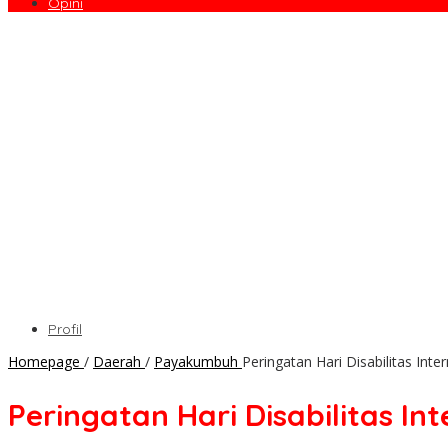
Opini
Profil
Homepage
/
Daerah
/
Payakumbuh
Peringatan Hari Disabilitas In
Peringatan Hari Disabilitas I