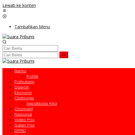
Lewati ke konten
Tambahkan Menu
Berita
Politik
Polhukam
Daerah
Ekonomi
Olahraga
Sepakbola Kita
Otomatif
Nasional
Video Pos
Galeri Pos
DPRD