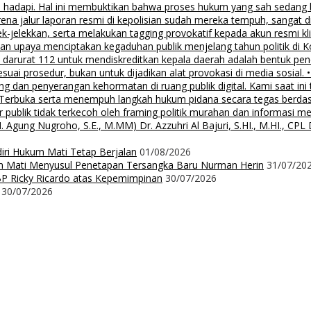
 hadapi. Hal ini membuktikan bahwa proses hukum yang sah sedang be
ena jalur laporan resmi di kepolisian sudah mereka tempuh, sangat di
ek-jelekkan, serta melakukan tagging provokatif kepada akun resmi 
, dan upaya menciptakan kegaduhan publik menjelang tahun politik di 
n darurat 112 untuk mendiskreditkan kepala daerah adalah bentuk pen
 sesuai prosedur, bukan untuk dijadikan alat provokasi di media sosi
an penyerangan kehormatan di ruang publik digital. Kami saat ini te
i Terbuka serta menempuh langkah hukum pidana secara tegas berd
 publik tidak terkecoh oleh framing politik murahan dan informasi 
 Nugroho, S.E., M.MM) Dr. Azzuhri Al Bajuri, S.HI., M.HI., CPL Dr
diri Hukum Mati Tetap Berjalan
01/08/2026
m Mati Menyusul Penetapan Tersangka Baru Nurman Herin
31/07/20
P Ricky Ricardo atas Kepemimpinan
30/07/2026
30/07/2026