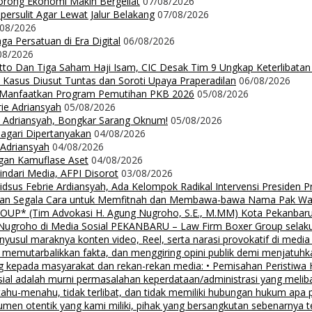
orong Ekonomi Makin Bergeliat
07/08/2026
ersulit Agar Lewat Jalur Belakang
07/08/2026
/08/2026
a Persatuan di Era Digital
06/08/2026
08/2026
Ritto Dan Tiga Saham Haji Isam, CIC Desak Tim 9 Ungkap Keterlibatan
 Kasus Diusut Tuntas dan Soroti Upaya Praperadilan
06/08/2026
t Manfaatkan Program Pemutihan PKB 2026
05/08/2026
rie Adriansyah
05/08/2026
ie Adriansyah, Bongkar Sarang Oknum!
05/08/2026
Nagari Dipertanyakan
04/08/2026
 Adriansyah
04/08/2026
ngan Kamuflase Aset
04/08/2026
Hindari Media, AFPI Disorot
03/08/2026
us Febrie Ardiansyah, Ada Kelompok Radikal Intervensi Presiden 
lalkan Segala Cara untuk Memfitnah dan Membawa-bawa Nama Pak Wal
 (Tim Advokasi H. Agung Nugroho, S.E., M.MM) Kota Pekanbaru Pe
groho di Media Sosial PEKANBARU – Law Firm Boxer Group selaku k
sul maraknya konten video, Reel, serta narasi provokatif di media
i, memutarbalikkan fakta, dan menggiring opini publik demi menjatuhk
g kepada masyarakat dan rekan-rekan media: • Pemisahan Peristiwa
osial adalah murni permasalahan keperdataan/administrasi yang mel
tahu-menahu, tidak terlibat, dan tidak memiliki hubungan hukum apa 
men otentik yang kami miliki, pihak yang bersangkutan sebenarnya t