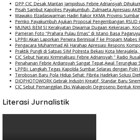
DPP CIC Desak Mantan Jampidsus Febrie Adriansyah Dihuku
Pisah Sambut Kapolres Payakumbuh, Zulmaeta Apresiasi AKB
Wawako Elzadaswarman Hadiri Rakor KKMA Provinsi Sumbar
Pemko Payakumbuh Ajukan Proposal Pengembangan RSUD 
MUNAS BEM SI Kerakyatan Diwarnai Dugaan Kekerasan, Koor
Pameran Foto “Prahara Pulau Emas” di Istano Basa Pagaruyu
LPPBI Akan Laporkan Perwira Berinisial F ke Propam Mabes 
Pengacara Muhammad Ali Harahap Apresiasi Respons Kompol
Praktik Pungli di Satpas SIM Polresta Bekasi Kota Merajalela,
CIC Sebut Narasi Kriminalisasi Febrie Adriansyah ” Radio Rus
Penahanan Febrie Ardiansyah Sangat Tepat,Awal Terungkap S
LPPBI: Langkah Tegas Kapolda Sumbar Selaras dengan Polri P
Terobosan Baru Pola Hidup Sehat: Fibréa Hadirkan Solusi Diet
DIOPHOTOWORK Gebrak Industri Kreatif, Standar Baru Sinemat
CIC Sebut Pemanggilan Eks Wakapolri Oegroseno Bentuk Krimi
Literasi Jurnalistik