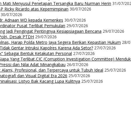
m Mati Menyusul Penetapan Tersangka Baru Nurman Herin
31/07/20
P Ricky Ricardo atas Kepemimpinan
30/07/2026
30/07/2026
dr. Adnaan WD kepada Kemenkes
30/07/2026
dinator Pusat Terlibat Pemukulan
29/07/2026
ng Jadi Pengingat Pentingnya Kesiapsiagaan Bencana
29/07/2026
Polri, Desak PTDH
29/07/2026
nas, Harap Polda Metro Jaya Segera Berikan Kepastian Hukum
28/0
 Tidak Gentar Intruksi Kapolres Karena Ada Setor?
27/07/2026
ak” Sebagai Bentuk Ketakutan Personal
27/07/2026
iapa Yang Terlibat,CIC (Corruption Investigation Committee) Mendu
resisi dan Nilai Adat Minangkabau
26/07/2026
 Alami, Profesional, dan Terpercaya untuk Tubuh Ideal
25/07/2026
ografi dan Visual Digital Era 2026
25/07/2026
nalisasi: Listyo Bak Kacang Lupa Kulitnya
25/07/2026