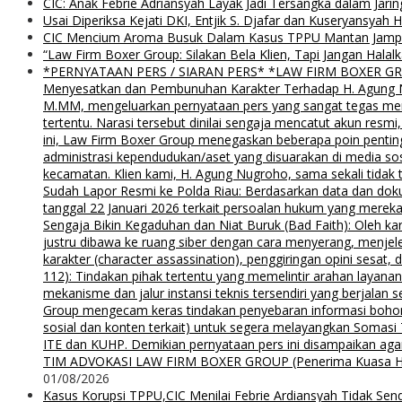
CIC: Anak Febrie Adriansyah Layak Jadi Tersangka dalam Jari
Usai Diperiksa Kejati DKI, Entjik S. Djafar dan Kuseryansyah 
CIC Mencium Aroma Busuk Dalam Kasus TPPU Mantan Jampids
“Law Firm Boxer Group: Silakan Bela Klien, Tapi Jangan Ha
*PERNYATAAN PERS / SIARAN PERS* *LAW FIRM BOXER GROUP*
Menyesatkan dan Pembunuhan Karakter Terhadap H. Agung Nu
M.MM, mengeluarkan pernyataan pers yang sangat tegas menyu
tertentu. Narasi tersebut dinilai sengaja mencatut akun resm
ini, Law Firm Boxer Group menegaskan beberapa poin pentin
administrasi kependudukan/aset yang disuarakan di media s
kecamatan. Klien kami, H. Agung Nugroho, sama sekali tidak 
Sudah Lapor Resmi ke Polda Riau: Berdasarkan data dan doku
tanggal 22 Januari 2026 terkait persoalan hukum yang mereka
Sengaja Bikin Kegaduhan dan Niat Buruk (Bad Faith): Oleh kar
justru dibawa ke ruang siber dengan cara menyerang, menjel
karakter (character assassination), penggiringan opini sesat
112): Tindakan pihak tertentu yang memelintir arahan layana
mekanisme dan jalur instansi teknis tersendiri yang berjalan
Group mengecam keras tindakan penyebaran informasi bohong d
sosial dan konten terkait) untuk segera melayangkan Somas
ITE dan KUHP. Demikian pernyataan pers ini disampaikan agar
TIM ADVOKASI LAW FIRM BOXER GROUP (Penerima Kuasa H. Agung
01/08/2026
Kasus Korupsi TPPU,CIC Menilai Febrie Ardiansyah Tidak Sen