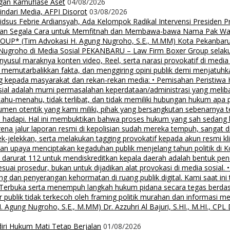
ngan Kamuflase Aset
04/08/2026
Hindari Media, AFPI Disorot
03/08/2026
us Febrie Ardiansyah, Ada Kelompok Radikal Intervensi Presiden 
lalkan Segala Cara untuk Memfitnah dan Membawa-bawa Nama Pak Wal
 (Tim Advokasi H. Agung Nugroho, S.E., M.MM) Kota Pekanbaru Pe
groho di Media Sosial PEKANBARU – Law Firm Boxer Group selaku k
sul maraknya konten video, Reel, serta narasi provokatif di media
i, memutarbalikkan fakta, dan menggiring opini publik demi menjatuhk
g kepada masyarakat dan rekan-rekan media: • Pemisahan Peristiwa
osial adalah murni permasalahan keperdataan/administrasi yang mel
tahu-menahu, tidak terlibat, dan tidak memiliki hubungan hukum apa 
men otentik yang kami miliki, pihak yang bersangkutan sebenarnya t
 hadapi. Hal ini membuktikan bahwa proses hukum yang sah sedang be
ena jalur laporan resmi di kepolisian sudah mereka tempuh, sangat di
ek-jelekkan, serta melakukan tagging provokatif kepada akun resmi 
, dan upaya menciptakan kegaduhan publik menjelang tahun politik di 
n darurat 112 untuk mendiskreditkan kepala daerah adalah bentuk pen
 sesuai prosedur, bukan untuk dijadikan alat provokasi di media sosi
an penyerangan kehormatan di ruang publik digital. Kami saat ini te
i Terbuka serta menempuh langkah hukum pidana secara tegas berd
 publik tidak terkecoh oleh framing politik murahan dan informasi 
 Nugroho, S.E., M.MM) Dr. Azzuhri Al Bajuri, S.HI., M.HI., CPL Dr
diri Hukum Mati Tetap Berjalan
01/08/2026