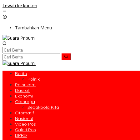
Lewati ke konten
Tambahkan Menu
Berita
Politik
Polhukam
Daerah
Ekonomi
Olahraga
Sepakbola Kita
Otomatif
Nasional
Video Pos
Galeri Pos
DPRD