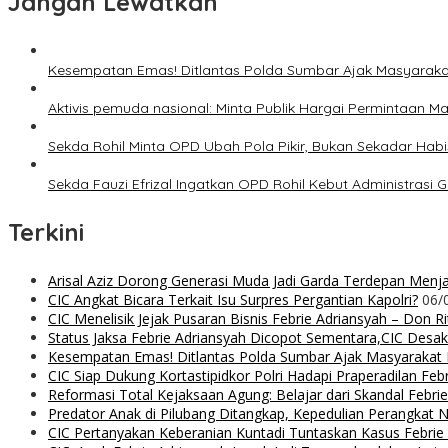
Jangan Lewatkan
Kesempatan Emas! Ditlantas Polda Sumbar Ajak Masyarak
Aktivis pemuda nasional: Minta Publik Hargai Permintaan M
Sekda Rohil Minta OPD Ubah Pola Pikir, Bukan Sekadar Hab
Sekda Fauzi Efrizal Ingatkan OPD Rohil Kebut Administrasi Ga
Terkini
Arisal Aziz Dorong Generasi Muda Jadi Garda Terdepan Menjag
CIC Angkat Bicara Terkait Isu Surpres Pergantian Kapolri?
06/
CIC Menelisik Jejak Pusaran Bisnis Febrie Adriansyah – Don 
Status Jaksa Febrie Adriansyah Dicopot Sementara,CIC Desak
Kesempatan Emas! Ditlantas Polda Sumbar Ajak Masyaraka
CIC Siap Dukung Kortastipidkor Polri Hadapi Praperadilan Feb
Reformasi Total Kejaksaan Agung: Belajar dari Skandal Febr
Predator Anak di Pilubang Ditangkap, Kepedulian Perangkat 
CIC Pertanyakan Keberanian Kuntadi Tuntaskan Kasus Febrie