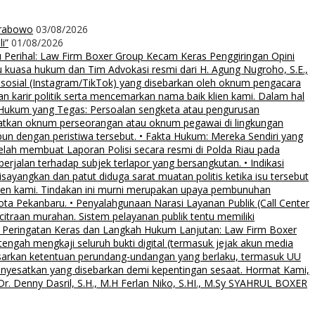
Prabowo
03/08/2026
i”
01/08/2026
rihal: Law Firm Boxer Group Kecam Keras Penggiringan Opini
uasa hukum dan Tim Advokasi resmi dari H. Agung Nugroho, S.E.,
 sosial (Instagram/TikTok) yang disebarkan oleh oknum pengacara
an karir politik serta mencemarkan nama baik klien kami. Dalam hal
 Hukum yang Tegas: Persoalan sengketa atau pengurusan
ibatkan oknum perseorangan atau oknum pegawai di lingkungan
pun dengan peristiwa tersebut. • Fakta Hukum: Mereka Sendiri yang
elah membuat Laporan Polisi secara resmi di Polda Riau pada
rjalan terhadap subjek terlapor yang bersangkutan. • Indikasi
sayangkan dan patut diduga sarat muatan politis ketika isu tersebut
klien kami. Tindakan ini murni merupakan upaya pembunuhan
Kota Pekanbaru. • Penyalahgunaan Narasi Layanan Publik (Call Center
citraan murahan. Sistem pelayanan publik tentu memiliki
al. • Peringatan Keras dan Langkah Hukum Lanjutan: Law Firm Boxer
ngah mengkaji seluruh bukti digital (termasuk jejak akun media
asarkan ketentuan perundang-undangan yang berlaku, termasuk UU
menyesatkan yang disebarkan demi kepentingan sesaat. Hormat Kami,
. Denny Dasril, S.H., M.H Ferlan Niko, S.HI., M.Sy SYAHRUL BOXER