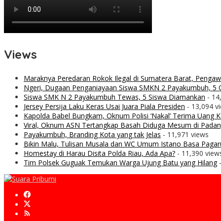
Views
Maraknya Peredaran Rokok Ilegal di Sumatera Barat, Penga
Ngeri, Dugaan Penganiayaan Siswa SMKN 2 Payakumbuh, 5 O
Siswa SMK N 2 Payakumbuh Tewas, 5 Siswa Diamankan
- 14
Jersey Persija Laku Keras Usai Juara Piala Presiden
- 13,094 v
Kapolda Babel Bungkam, Oknum Polisi ‘Nakal’ Terima Uang Ko
Viral, Oknum ASN Tertangkap Basah Diduga Mesum di Padan
Payakumbuh, Branding Kota yang tak Jelas
- 11,971 views
Bikin Malu, Tulisan Musala dan WC Umum Istano Basa Pagar
Homestay di Harau Disita Polda Riau, Ada Apa?
- 11,390 view
Tim Polsek Guguak Temukan Warga Ujung Batu yang Hilang
-