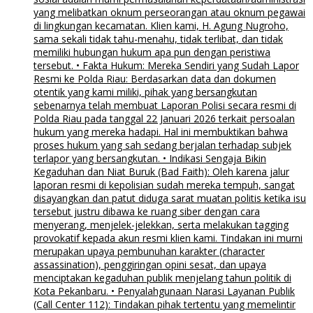
yang melibatkan oknum perseorangan atau oknum pegawai
di lingkungan kecamatan. Klien kami, H. Agung Nugroho,
sama sekali tidak tahu-menahu, tidak terlibat, dan tidak
memiliki hubungan hukum apa pun dengan peristiwa
tersebut. • Fakta Hukum: Mereka Sendiri yang Sudah Lapor
Resmi ke Polda Riau: Berdasarkan data dan dokumen
otentik yang kami miliki, pihak yang bersangkutan
sebenarnya telah membuat Laporan Polisi secara resmi di
Polda Riau pada tanggal 22 Januari 2026 terkait persoalan
hukum yang mereka hadapi. Hal ini membuktikan bahwa
proses hukum yang sah sedang berjalan terhadap subjek
terlapor yang bersangkutan. • Indikasi Sengaja Bikin
Kegaduhan dan Niat Buruk (Bad Faith): Oleh karena jalur
laporan resmi di kepolisian sudah mereka tempuh, sangat
disayangkan dan patut diduga sarat muatan politis ketika isu
tersebut justru dibawa ke ruang siber dengan cara
menyerang, menjelek-jelekkan, serta melakukan tagging
provokatif kepada akun resmi klien kami. Tindakan ini murni
merupakan upaya pembunuhan karakter (character
assassination), penggiringan opini sesat, dan upaya
menciptakan kegaduhan publik menjelang tahun politik di
Kota Pekanbaru. • Penyalahgunaan Narasi Layanan Publik
(Call Center 112): Tindakan pihak tertentu yang memelintir