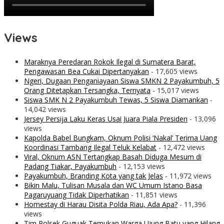
Views
Maraknya Peredaran Rokok Ilegal di Sumatera Barat,
Pengawasan Bea Cukai Dipertanyakan
- 17,605 views
Ngeri, Dugaan Penganiayaan Siswa SMKN 2 Payakumbuh, 5
Orang Ditetapkan Tersangka, Ternyata
- 15,017 views
Siswa SMK N 2 Payakumbuh Tewas, 5 Siswa Diamankan
-
14,042 views
Jersey Persija Laku Keras Usai Juara Piala Presiden
- 13,096
views
Kapolda Babel Bungkam, Oknum Polisi ‘Nakal’ Terima Uang
Koordinasi Tambang Ilegal Teluk Kelabat
- 12,472 views
Viral, Oknum ASN Tertangkap Basah Diduga Mesum di
Padang Tiakar, Payakumbuh
- 12,153 views
Payakumbuh, Branding Kota yang tak Jelas
- 11,972 views
Bikin Malu, Tulisan Musala dan WC Umum Istano Basa
Pagaruyuang Tidak Diperhatikan
- 11,851 views
Homestay di Harau Disita Polda Riau, Ada Apa?
- 11,396
views
Tim Polsek Guguak Temukan Warga Ujung Batu yang Hilang