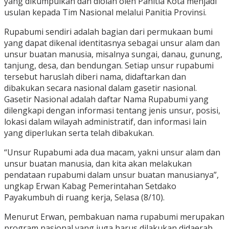
yang dikumpulkan dan diolah oleh Panitia Kota menjadi
usulan kepada Tim Nasional melalui Panitia Provinsi.
Rupabumi sendiri adalah bagian dari permukaan bumi
yang dapat dikenal identitasnya sebagai unsur alam dan
unsur buatan manusia, misalnya sungai, danau, gunung,
tanjung, desa, dan bendungan. Setiap unsur rupabumi
tersebut haruslah diberi nama, didaftarkan dan
dibakukan secara nasional dalam gasetir nasional.
Gasetir Nasional adalah daftar Nama Rupabumi yang
dilengkapi dengan informasi tentang jenis unsur, posisi,
lokasi dalam wilayah administratif, dan informasi lain
yang diperlukan serta telah dibakukan.
“Unsur Rupabumi ada dua macam, yakni unsur alam dan
unsur buatan manusia, dan kita akan melakukan
pendataan rupabumi dalam unsur buatan manusianya”,
ungkap Erwan Kabag Pemerintahan Setdako
Payakumbuh di ruang kerja, Selasa (8/10).
Menurut Erwan, pembakuan nama rupabumi merupakan
program nasional yang juga harus dilakukan didaerah.