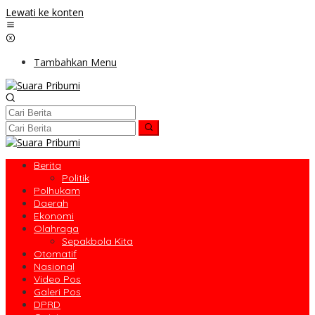
Lewati ke konten
Tambahkan Menu
Berita
Politik
Polhukam
Daerah
Ekonomi
Olahraga
Sepakbola Kita
Otomatif
Nasional
Video Pos
Galeri Pos
DPRD