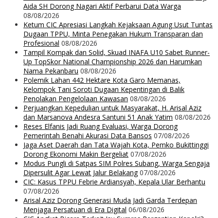
Aida SH Dorong Nagari Aktif Perbarui Data Warga
08/08/2026
Ketum CIC Apresiasi Langkah Kejaksaan Agung Usut Tuntas
Dugaan TPPU, Minta Penegakan Hukum Transparan dan
Profesional
08/08/2026
Tampil Kompak dan Solid, Skuad INAFA U10 Sabet Runner-
Up TopSkor National Championship 2026 dan Harumkan
Nama Pekanbaru
08/08/2026
Polemik Lahan 442 Hektare Kota Garo Memanas,
Kelompok Tani Soroti Dugaan Kepentingan di Balik
Penolakan Pengelolaan Kawasan
08/08/2026
Perjuangkan Kepedulian untuk Masyarakat, H. Arisal Aziz
dan Marsanova Andesra Santuni 51 Anak Yatim
08/08/2026
Reses Elfanis Jadi Ruang Evaluasi, Warga Dorong
Pemerintah Benahi Akurasi Data Bansos
07/08/2026
Jaga Aset Daerah dan Tata Wajah Kota, Pemko Bukittinggi
Dorong Ekonomi Makin Bergeliat
07/08/2026
Modus Pungli di Satpas SIM Polres Subang, Warga Sengaja
Dipersulit Agar Lewat Jalur Belakang
07/08/2026
CIC: Kasus TPPU Febrie Ardiansyah, Kepala Ular Berhantu
07/08/2026
Arisal Aziz Dorong Generasi Muda Jadi Garda Terdepan
Menjaga Persatuan di Era Digital
06/08/2026