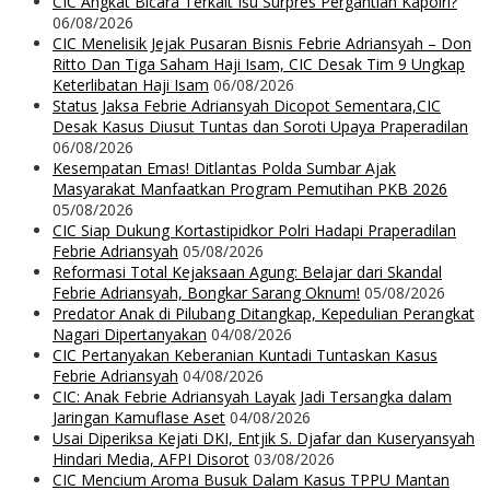
CIC Angkat Bicara Terkait Isu Surpres Pergantian Kapolri?
06/08/2026
CIC Menelisik Jejak Pusaran Bisnis Febrie Adriansyah – Don
Ritto Dan Tiga Saham Haji Isam, CIC Desak Tim 9 Ungkap
Keterlibatan Haji Isam
06/08/2026
Status Jaksa Febrie Adriansyah Dicopot Sementara,CIC
Desak Kasus Diusut Tuntas dan Soroti Upaya Praperadilan
06/08/2026
Kesempatan Emas! Ditlantas Polda Sumbar Ajak
Masyarakat Manfaatkan Program Pemutihan PKB 2026
05/08/2026
CIC Siap Dukung Kortastipidkor Polri Hadapi Praperadilan
Febrie Adriansyah
05/08/2026
Reformasi Total Kejaksaan Agung: Belajar dari Skandal
Febrie Adriansyah, Bongkar Sarang Oknum!
05/08/2026
Predator Anak di Pilubang Ditangkap, Kepedulian Perangkat
Nagari Dipertanyakan
04/08/2026
CIC Pertanyakan Keberanian Kuntadi Tuntaskan Kasus
Febrie Adriansyah
04/08/2026
CIC: Anak Febrie Adriansyah Layak Jadi Tersangka dalam
Jaringan Kamuflase Aset
04/08/2026
Usai Diperiksa Kejati DKI, Entjik S. Djafar dan Kuseryansyah
Hindari Media, AFPI Disorot
03/08/2026
CIC Mencium Aroma Busuk Dalam Kasus TPPU Mantan