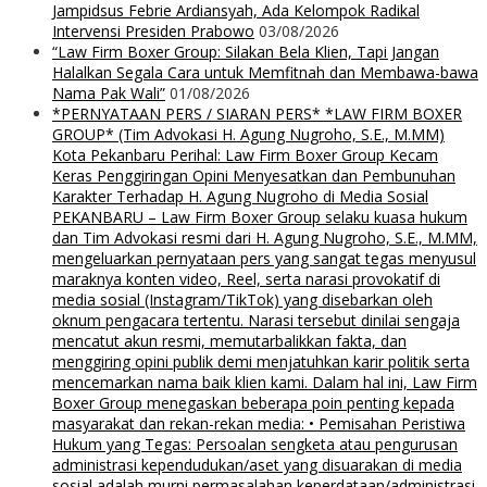
Jampidsus Febrie Ardiansyah, Ada Kelompok Radikal
Intervensi Presiden Prabowo
03/08/2026
“Law Firm Boxer Group: Silakan Bela Klien, Tapi Jangan
Halalkan Segala Cara untuk Memfitnah dan Membawa-bawa
Nama Pak Wali”
01/08/2026
*PERNYATAAN PERS / SIARAN PERS* *LAW FIRM BOXER
GROUP* (Tim Advokasi H. Agung Nugroho, S.E., M.MM)
Kota Pekanbaru Perihal: Law Firm Boxer Group Kecam
Keras Penggiringan Opini Menyesatkan dan Pembunuhan
Karakter Terhadap H. Agung Nugroho di Media Sosial
PEKANBARU – Law Firm Boxer Group selaku kuasa hukum
dan Tim Advokasi resmi dari H. Agung Nugroho, S.E., M.MM,
mengeluarkan pernyataan pers yang sangat tegas menyusul
maraknya konten video, Reel, serta narasi provokatif di
media sosial (Instagram/TikTok) yang disebarkan oleh
oknum pengacara tertentu. Narasi tersebut dinilai sengaja
mencatut akun resmi, memutarbalikkan fakta, dan
menggiring opini publik demi menjatuhkan karir politik serta
mencemarkan nama baik klien kami. Dalam hal ini, Law Firm
Boxer Group menegaskan beberapa poin penting kepada
masyarakat dan rekan-rekan media: • Pemisahan Peristiwa
Hukum yang Tegas: Persoalan sengketa atau pengurusan
administrasi kependudukan/aset yang disuarakan di media
sosial adalah murni permasalahan keperdataan/administrasi