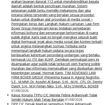
arahan layanan darurat 112 untuk mendiskreditkan kepala
daerah adalah bentuk pencitraan murahan. Sistem
pelayanan publik tentu memiliki mekanisme dan jalur
instansi teknis tersendiri yang berjalan sesuai prosedur,
bukan untuk dijadikan alat provokasi di media sosial. •
Peringatan Keras dan Langkah Hukum Lanjutan: Law Firm
Boxer Group mengecam keras tindakan penyebaran
informasi bohong dan penyerangan kehormatan di ruang
publik digital. Kami saat ini tengah mengkaji seluruh bukti
digital (termasuk jejak akun media sosial dan konten terkait)
untuk segera melayangkan Somasi Terbuka serta
menempuh langkah hukum pidana secara tegas
berdasarkan ketentuan perundang-undangan yang berlaku,
termasuk UU ITE dan KUHP. Demikian pernyataan pers ini
disampaikan agar publik tidak terkecoh oleh framing politik
murahan dan informasi menyesatkan yang disebarkan demi
kepentingan sesaat. Hormat Kami, TIM ADVOKASI LAW
FIRM BOXER GROUP (Penerima Kuasa H. Agung Nugroho,
S.E., M.MM) Dr. Azzuhri Al Bajuri, S.HI., M.HI., CPL Dr. Denny
Dasril, S.H., M.H Ferlan Niko, S.HI., M.Sy SYAHRUL BOXER
01/08/2026
Kasus Korupsi TPPU,CIC Menilai Febrie Ardiansyah Tidak
Sendiri Hukum Mati Tetap Berjalan
01/08/2026
DPP CIC Desak Mantan Jampidsus Febrie Adriansyah