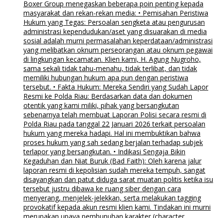
Boxer Group menegaskan beberapa poin penting kepada
masyarakat dan rekan-rekan media: • Pemisahan Peristiwa
Hukum yang Tegas: Persoalan sengketa atau pengurusan
administrasi kependudukan/aset yang disuarakan di media
sosial adalah murni permasalahan keperdataan/administrasi
yang melibatkan oknum perseorangan atau oknum pegawai
di lingkungan kecamatan. Klien kami, H. Agung Nugroho,
sama sekali tidak tahu-menahu, tidak terlibat, dan tidak
memiliki hubungan hukum apa pun dengan peristiwa
tersebut. • Fakta Hukum: Mereka Sendiri yang Sudah Lapor
Resmi ke Polda Riau: Berdasarkan data dan dokumen
otentik yang kami miliki, pihak yang bersangkutan
sebenarnya telah membuat Laporan Polisi secara resmi di
Polda Riau pada tanggal 22 Januari 2026 terkait persoalan
hukum yang mereka hadapi. Hal ini membuktikan bahwa
proses hukum yang sah sedang berjalan terhadap subjek
terlapor yang bersangkutan. • Indikasi Sengaja Bikin
Kegaduhan dan Niat Buruk (Bad Faith): Oleh karena jalur
laporan resmi di kepolisian sudah mereka tempuh, sangat
disayangkan dan patut diduga sarat muatan politis ketika isu
tersebut justru dibawa ke ruang siber dengan cara
menyerang, menjelek-jelekkan, serta melakukan tagging
provokatif kepada akun resmi klien kami. Tindakan ini murni
merupakan upaya pembunuhan karakter (character