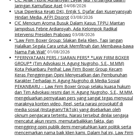
Jaringan Kamuflase Aset
04/08/2026
Usai Diperiksa Kejati DKI, Entjik S. Djafar dan Kuseryansyah
Hindari Media, AFPI Disorot
03/08/2026
CIC Mencium Aroma Busuk Dalam Kasus TPPU Mantan
Jampidsus Febrie Ardiansyah, Ada Kelompok Radikal
Intervensi Presiden Prabowo
03/08/2026
“Law Firm Boxer Group: Silakan Bela Klien, Tapi Jangan
Halalkan Segala Cara untuk Memfitnah dan Membawa-bawa
Nama Pak Wali”
01/08/2026
*PERNYATAAN PERS / SIARAN PERS* *LAW FIRM BOXER
GROUP* (Tim Advokasi H. Agung Nugroho, S.E., M.MM)
Kota Pekanbaru Perihal: Law Firm Boxer Group Kecam
Keras Penggiringan Opini Menyesatkan dan Pembunuhan
Karakter Terhadap H. Agung Nugroho di Media Sosial
PEKANBARU – Law Firm Boxer Group selaku kuasa hukum
dan Tim Advokasi resmi dari H. Agung Nugroho, S.E., M.MM,
mengeluarkan pernyataan pers yang sangat tegas menyusul
maraknya konten video, Reel, serta narasi provokatif di
media sosial (Instagram/TikTok) yang disebarkan oleh
oknum pengacara tertentu. Narasi tersebut dinilai sengaja
mencatut akun resmi, memutarbalikkan fakta, dan
menggiring opini publik demi menjatuhkan karir politik serta
mencemarkan nama baik klien kami. Dalam hal ini, Law Firm