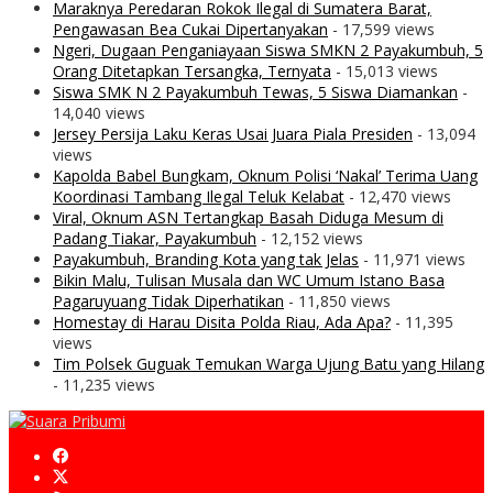
Maraknya Peredaran Rokok Ilegal di Sumatera Barat,
Pengawasan Bea Cukai Dipertanyakan
- 17,599 views
Ngeri, Dugaan Penganiayaan Siswa SMKN 2 Payakumbuh, 5
Orang Ditetapkan Tersangka, Ternyata
- 15,013 views
Siswa SMK N 2 Payakumbuh Tewas, 5 Siswa Diamankan
-
14,040 views
Jersey Persija Laku Keras Usai Juara Piala Presiden
- 13,094
views
Kapolda Babel Bungkam, Oknum Polisi ‘Nakal’ Terima Uang
Koordinasi Tambang Ilegal Teluk Kelabat
- 12,470 views
Viral, Oknum ASN Tertangkap Basah Diduga Mesum di
Padang Tiakar, Payakumbuh
- 12,152 views
Payakumbuh, Branding Kota yang tak Jelas
- 11,971 views
Bikin Malu, Tulisan Musala dan WC Umum Istano Basa
Pagaruyuang Tidak Diperhatikan
- 11,850 views
Homestay di Harau Disita Polda Riau, Ada Apa?
- 11,395
views
Tim Polsek Guguak Temukan Warga Ujung Batu yang Hilang
- 11,235 views