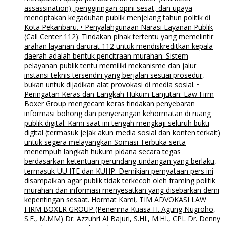
assassination), penggiringan opini sesat, dan upaya
menciptakan kegaduhan publik menjelang tahun politik di
Kota Pekanbaru. • Penyalahgunaan Narasi Layanan Publik
(Call Center 112): Tindakan pihak tertentu yang memelintir
arahan layanan darurat 112 untuk mendiskreditkan kepala
daerah adalah bentuk pencitraan murahan. Sistem
pelayanan publik tentu memiliki mekanisme dan jalur
instansi teknis tersendiri yang berjalan sesuai prosedur,
bukan untuk dijadikan alat provokasi di media sosial. •
Peringatan Keras dan Langkah Hukum Lanjutan: Law Firm
Boxer Group mengecam keras tindakan penyebaran
informasi bohong dan penyerangan kehormatan di ruang
publik digital. Kami saat ini tengah mengkaji seluruh bukti
digital (termasuk jejak akun media sosial dan konten terkait)
untuk segera melayangkan Somasi Terbuka serta
menempuh langkah hukum pidana secara tegas
berdasarkan ketentuan perundang-undangan yang berlaku,
termasuk UU ITE dan KUHP. Demikian pernyataan pers ini
disampaikan agar publik tidak terkecoh oleh framing politik
murahan dan informasi menyesatkan yang disebarkan demi
kepentingan sesaat. Hormat Kami, TIM ADVOKASI LAW
FIRM BOXER GROUP (Penerima Kuasa H. Agung Nugroho,
S.E., M.MM) Dr. Azzuhri Al Bajuri, S.HI., M.HI., CPL Dr. Denny