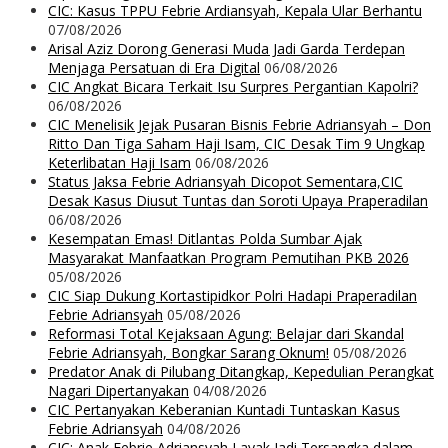
CIC: Kasus TPPU Febrie Ardiansyah, Kepala Ular Berhantu
07/08/2026
Arisal Aziz Dorong Generasi Muda Jadi Garda Terdepan
Menjaga Persatuan di Era Digital
06/08/2026
CIC Angkat Bicara Terkait Isu Surpres Pergantian Kapolri?
06/08/2026
CIC Menelisik Jejak Pusaran Bisnis Febrie Adriansyah – Don
Ritto Dan Tiga Saham Haji Isam, CIC Desak Tim 9 Ungkap
Keterlibatan Haji Isam
06/08/2026
Status Jaksa Febrie Adriansyah Dicopot Sementara,CIC
Desak Kasus Diusut Tuntas dan Soroti Upaya Praperadilan
06/08/2026
Kesempatan Emas! Ditlantas Polda Sumbar Ajak
Masyarakat Manfaatkan Program Pemutihan PKB 2026
05/08/2026
CIC Siap Dukung Kortastipidkor Polri Hadapi Praperadilan
Febrie Adriansyah
05/08/2026
Reformasi Total Kejaksaan Agung: Belajar dari Skandal
Febrie Adriansyah, Bongkar Sarang Oknum!
05/08/2026
Predator Anak di Pilubang Ditangkap, Kepedulian Perangkat
Nagari Dipertanyakan
04/08/2026
CIC Pertanyakan Keberanian Kuntadi Tuntaskan Kasus
Febrie Adriansyah
04/08/2026
CIC: Anak Febrie Adriansyah Layak Jadi Tersangka dalam