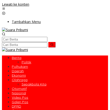
Lewati ke konten
Tambahkan Menu
Berita
Politik
Polhukam
Daerah
Ekonomi
Olahraga
Sepakbola Kita
Otomatif
Nasional
Video Pos
Galeri Pos
DPRD