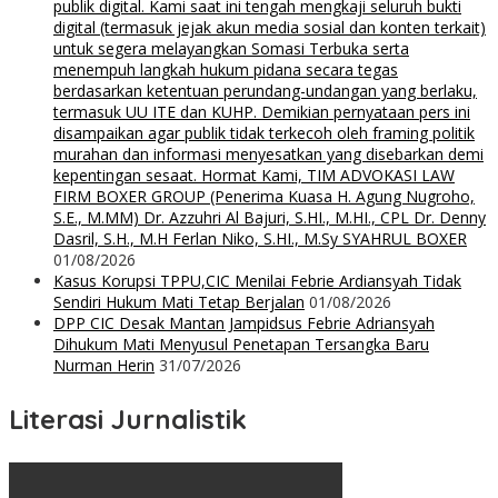
publik digital. Kami saat ini tengah mengkaji seluruh bukti
digital (termasuk jejak akun media sosial dan konten terkait)
untuk segera melayangkan Somasi Terbuka serta
menempuh langkah hukum pidana secara tegas
berdasarkan ketentuan perundang-undangan yang berlaku,
termasuk UU ITE dan KUHP. Demikian pernyataan pers ini
disampaikan agar publik tidak terkecoh oleh framing politik
murahan dan informasi menyesatkan yang disebarkan demi
kepentingan sesaat. Hormat Kami, TIM ADVOKASI LAW
FIRM BOXER GROUP (Penerima Kuasa H. Agung Nugroho,
S.E., M.MM) Dr. Azzuhri Al Bajuri, S.HI., M.HI., CPL Dr. Denny
Dasril, S.H., M.H Ferlan Niko, S.HI., M.Sy SYAHRUL BOXER
01/08/2026
Kasus Korupsi TPPU,CIC Menilai Febrie Ardiansyah Tidak
Sendiri Hukum Mati Tetap Berjalan
01/08/2026
DPP CIC Desak Mantan Jampidsus Febrie Adriansyah
Dihukum Mati Menyusul Penetapan Tersangka Baru
Nurman Herin
31/07/2026
Literasi Jurnalistik