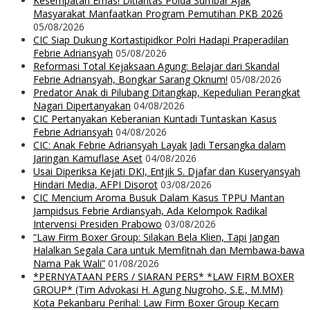
Kesempatan Emas! Ditlantas Polda Sumbar Ajak
Masyarakat Manfaatkan Program Pemutihan PKB 2026
05/08/2026
CIC Siap Dukung Kortastipidkor Polri Hadapi Praperadilan
Febrie Adriansyah
05/08/2026
Reformasi Total Kejaksaan Agung: Belajar dari Skandal
Febrie Adriansyah, Bongkar Sarang Oknum!
05/08/2026
Predator Anak di Pilubang Ditangkap, Kepedulian Perangkat
Nagari Dipertanyakan
04/08/2026
CIC Pertanyakan Keberanian Kuntadi Tuntaskan Kasus
Febrie Adriansyah
04/08/2026
CIC: Anak Febrie Adriansyah Layak Jadi Tersangka dalam
Jaringan Kamuflase Aset
04/08/2026
Usai Diperiksa Kejati DKI, Entjik S. Djafar dan Kuseryansyah
Hindari Media, AFPI Disorot
03/08/2026
CIC Mencium Aroma Busuk Dalam Kasus TPPU Mantan
Jampidsus Febrie Ardiansyah, Ada Kelompok Radikal
Intervensi Presiden Prabowo
03/08/2026
“Law Firm Boxer Group: Silakan Bela Klien, Tapi Jangan
Halalkan Segala Cara untuk Memfitnah dan Membawa-bawa
Nama Pak Wali”
01/08/2026
*PERNYATAAN PERS / SIARAN PERS* *LAW FIRM BOXER
GROUP* (Tim Advokasi H. Agung Nugroho, S.E., M.MM)
Kota Pekanbaru Perihal: Law Firm Boxer Group Kecam