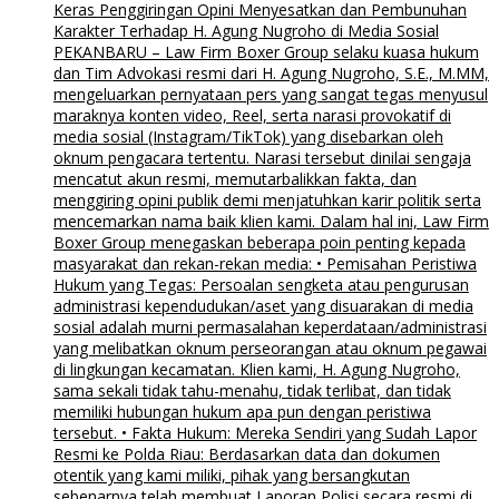
Keras Penggiringan Opini Menyesatkan dan Pembunuhan
Karakter Terhadap H. Agung Nugroho di Media Sosial
PEKANBARU – Law Firm Boxer Group selaku kuasa hukum
dan Tim Advokasi resmi dari H. Agung Nugroho, S.E., M.MM,
mengeluarkan pernyataan pers yang sangat tegas menyusul
maraknya konten video, Reel, serta narasi provokatif di
media sosial (Instagram/TikTok) yang disebarkan oleh
oknum pengacara tertentu. Narasi tersebut dinilai sengaja
mencatut akun resmi, memutarbalikkan fakta, dan
menggiring opini publik demi menjatuhkan karir politik serta
mencemarkan nama baik klien kami. Dalam hal ini, Law Firm
Boxer Group menegaskan beberapa poin penting kepada
masyarakat dan rekan-rekan media: • Pemisahan Peristiwa
Hukum yang Tegas: Persoalan sengketa atau pengurusan
administrasi kependudukan/aset yang disuarakan di media
sosial adalah murni permasalahan keperdataan/administrasi
yang melibatkan oknum perseorangan atau oknum pegawai
di lingkungan kecamatan. Klien kami, H. Agung Nugroho,
sama sekali tidak tahu-menahu, tidak terlibat, dan tidak
memiliki hubungan hukum apa pun dengan peristiwa
tersebut. • Fakta Hukum: Mereka Sendiri yang Sudah Lapor
Resmi ke Polda Riau: Berdasarkan data dan dokumen
otentik yang kami miliki, pihak yang bersangkutan
sebenarnya telah membuat Laporan Polisi secara resmi di