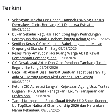
Terkini
Selebgram Meicha Lee Hadapi Dampak Psikologis Kasus
Dermakeys Clinic, Berulang Kali Diperiksa Psikiater
09/08/2026
Bukan Sekadar Regulasi, Ilson Cong Ingin Perlindungan
Perempuan dan Anak Dipahami hingga Keluarga
09/08/2026
Sentilan Keras CIC ke Kapolda Babel: Jangan Jadi Macan
Ompong di Skandal Tin Slag
09/08/2026
Reses Yerry Amiruddin Jadi Ruang Warga ABTB Kawal
Pemerataan Pembangunan
09/08/2026
CIC Desak Usut Aktor Dan Otak Pendana Tambang Timah
Ilegal di Belitung
09/08/2026
Data Tak Akurat Bisa Hambat Bantuan Tepat Sasaran, Hj.
Aida SH Dorong Nagari Aktif Perbarui Data Warga
08/08/2026
Ketum CIC Apresiasi Langkah Kejaksaan Agung Usut Tuntas
Dugaan TPPU, Minta Penegakan Hukum Transparan dan
Profesional
08/08/2026
Tampil Kompak dan Solid, Skuad INAFA U10 Sabet Runner-
Up TopSkor National Championship 2026 dan Harumkan
Nama Pekanbaru
08/08/2026