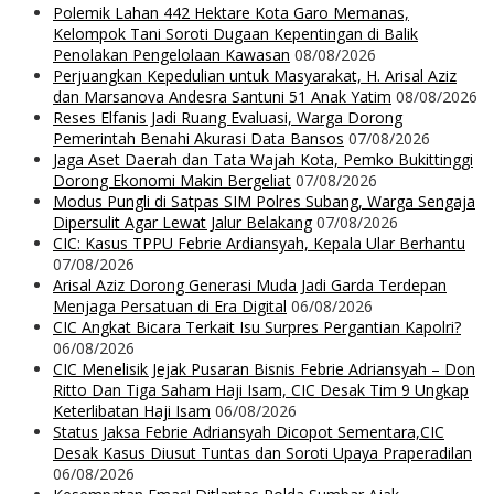
Polemik Lahan 442 Hektare Kota Garo Memanas,
Kelompok Tani Soroti Dugaan Kepentingan di Balik
Penolakan Pengelolaan Kawasan
08/08/2026
Perjuangkan Kepedulian untuk Masyarakat, H. Arisal Aziz
dan Marsanova Andesra Santuni 51 Anak Yatim
08/08/2026
Reses Elfanis Jadi Ruang Evaluasi, Warga Dorong
Pemerintah Benahi Akurasi Data Bansos
07/08/2026
Jaga Aset Daerah dan Tata Wajah Kota, Pemko Bukittinggi
Dorong Ekonomi Makin Bergeliat
07/08/2026
Modus Pungli di Satpas SIM Polres Subang, Warga Sengaja
Dipersulit Agar Lewat Jalur Belakang
07/08/2026
CIC: Kasus TPPU Febrie Ardiansyah, Kepala Ular Berhantu
07/08/2026
Arisal Aziz Dorong Generasi Muda Jadi Garda Terdepan
Menjaga Persatuan di Era Digital
06/08/2026
CIC Angkat Bicara Terkait Isu Surpres Pergantian Kapolri?
06/08/2026
CIC Menelisik Jejak Pusaran Bisnis Febrie Adriansyah – Don
Ritto Dan Tiga Saham Haji Isam, CIC Desak Tim 9 Ungkap
Keterlibatan Haji Isam
06/08/2026
Status Jaksa Febrie Adriansyah Dicopot Sementara,CIC
Desak Kasus Diusut Tuntas dan Soroti Upaya Praperadilan
06/08/2026