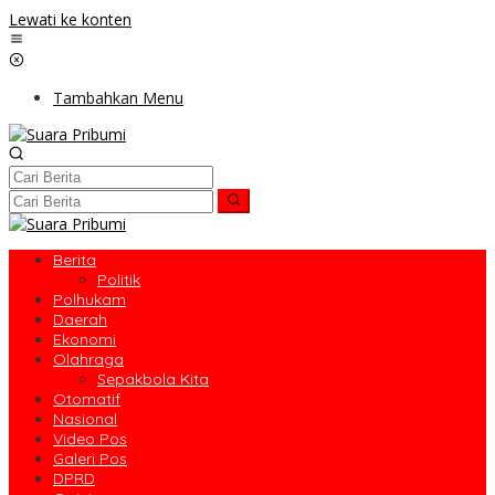
Lewati ke konten
Tambahkan Menu
Berita
Politik
Polhukam
Daerah
Ekonomi
Olahraga
Sepakbola Kita
Otomatif
Nasional
Video Pos
Galeri Pos
DPRD