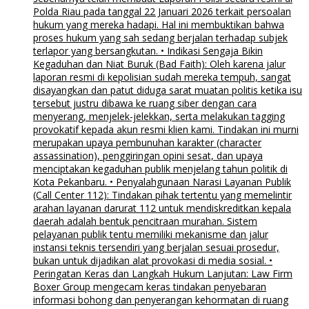
Polda Riau pada tanggal 22 Januari 2026 terkait persoalan
hukum yang mereka hadapi. Hal ini membuktikan bahwa
proses hukum yang sah sedang berjalan terhadap subjek
terlapor yang bersangkutan. • Indikasi Sengaja Bikin
Kegaduhan dan Niat Buruk (Bad Faith): Oleh karena jalur
laporan resmi di kepolisian sudah mereka tempuh, sangat
disayangkan dan patut diduga sarat muatan politis ketika isu
tersebut justru dibawa ke ruang siber dengan cara
menyerang, menjelek-jelekkan, serta melakukan tagging
provokatif kepada akun resmi klien kami. Tindakan ini murni
merupakan upaya pembunuhan karakter (character
assassination), penggiringan opini sesat, dan upaya
menciptakan kegaduhan publik menjelang tahun politik di
Kota Pekanbaru. • Penyalahgunaan Narasi Layanan Publik
(Call Center 112): Tindakan pihak tertentu yang memelintir
arahan layanan darurat 112 untuk mendiskreditkan kepala
daerah adalah bentuk pencitraan murahan. Sistem
pelayanan publik tentu memiliki mekanisme dan jalur
instansi teknis tersendiri yang berjalan sesuai prosedur,
bukan untuk dijadikan alat provokasi di media sosial. •
Peringatan Keras dan Langkah Hukum Lanjutan: Law Firm
Boxer Group mengecam keras tindakan penyebaran
informasi bohong dan penyerangan kehormatan di ruang