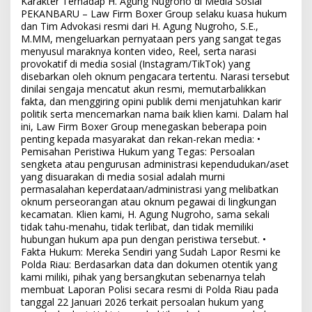
Karakter Terhadap H. Agung Nugroho di Media Sosial
PEKANBARU – Law Firm Boxer Group selaku kuasa hukum
dan Tim Advokasi resmi dari H. Agung Nugroho, S.E.,
M.MM, mengeluarkan pernyataan pers yang sangat tegas
menyusul maraknya konten video, Reel, serta narasi
provokatif di media sosial (Instagram/TikTok) yang
disebarkan oleh oknum pengacara tertentu. Narasi tersebut
dinilai sengaja mencatut akun resmi, memutarbalikkan
fakta, dan menggiring opini publik demi menjatuhkan karir
politik serta mencemarkan nama baik klien kami. Dalam hal
ini, Law Firm Boxer Group menegaskan beberapa poin
penting kepada masyarakat dan rekan-rekan media: •
Pemisahan Peristiwa Hukum yang Tegas: Persoalan
sengketa atau pengurusan administrasi kependudukan/aset
yang disuarakan di media sosial adalah murni
permasalahan keperdataan/administrasi yang melibatkan
oknum perseorangan atau oknum pegawai di lingkungan
kecamatan. Klien kami, H. Agung Nugroho, sama sekali
tidak tahu-menahu, tidak terlibat, dan tidak memiliki
hubungan hukum apa pun dengan peristiwa tersebut. •
Fakta Hukum: Mereka Sendiri yang Sudah Lapor Resmi ke
Polda Riau: Berdasarkan data dan dokumen otentik yang
kami miliki, pihak yang bersangkutan sebenarnya telah
membuat Laporan Polisi secara resmi di Polda Riau pada
tanggal 22 Januari 2026 terkait persoalan hukum yang