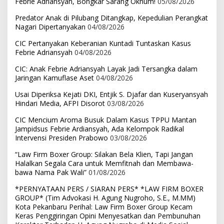
Febrie Adriansyah, Bongkar Sarang Oknum!
05/08/2026
Predator Anak di Pilubang Ditangkap, Kepedulian Perangkat
Nagari Dipertanyakan
04/08/2026
CIC Pertanyakan Keberanian Kuntadi Tuntaskan Kasus
Febrie Adriansyah
04/08/2026
CIC: Anak Febrie Adriansyah Layak Jadi Tersangka dalam
Jaringan Kamuflase Aset
04/08/2026
Usai Diperiksa Kejati DKI, Entjik S. Djafar dan Kuseryansyah
Hindari Media, AFPI Disorot
03/08/2026
CIC Mencium Aroma Busuk Dalam Kasus TPPU Mantan
Jampidsus Febrie Ardiansyah, Ada Kelompok Radikal
Intervensi Presiden Prabowo
03/08/2026
“Law Firm Boxer Group: Silakan Bela Klien, Tapi Jangan
Halalkan Segala Cara untuk Memfitnah dan Membawa-
bawa Nama Pak Wali”
01/08/2026
*PERNYATAAN PERS / SIARAN PERS* *LAW FIRM BOXER
GROUP* (Tim Advokasi H. Agung Nugroho, S.E., M.MM)
Kota Pekanbaru Perihal: Law Firm Boxer Group Kecam
Keras Penggiringan Opini Menyesatkan dan Pembunuhan