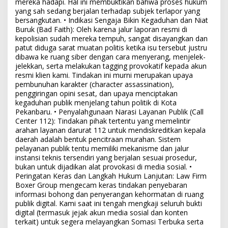
mereka hadapi. Hal ini membuktikan bahwa proses hukum
yang sah sedang berjalan terhadap subjek terlapor yang
bersangkutan. • Indikasi Sengaja Bikin Kegaduhan dan Niat
Buruk (Bad Faith): Oleh karena jalur laporan resmi di
kepolisian sudah mereka tempuh, sangat disayangkan dan
patut diduga sarat muatan politis ketika isu tersebut justru
dibawa ke ruang siber dengan cara menyerang, menjelek-
jelekkan, serta melakukan tagging provokatif kepada akun
resmi klien kami. Tindakan ini murni merupakan upaya
pembunuhan karakter (character assassination),
penggiringan opini sesat, dan upaya menciptakan
kegaduhan publik menjelang tahun politik di Kota
Pekanbaru. • Penyalahgunaan Narasi Layanan Publik (Call
Center 112): Tindakan pihak tertentu yang memelintir
arahan layanan darurat 112 untuk mendiskreditkan kepala
daerah adalah bentuk pencitraan murahan. Sistem
pelayanan publik tentu memiliki mekanisme dan jalur
instansi teknis tersendiri yang berjalan sesuai prosedur,
bukan untuk dijadikan alat provokasi di media sosial. •
Peringatan Keras dan Langkah Hukum Lanjutan: Law Firm
Boxer Group mengecam keras tindakan penyebaran
informasi bohong dan penyerangan kehormatan di ruang
publik digital. Kami saat ini tengah mengkaji seluruh bukti
digital (termasuk jejak akun media sosial dan konten
terkait) untuk segera melayangkan Somasi Terbuka serta