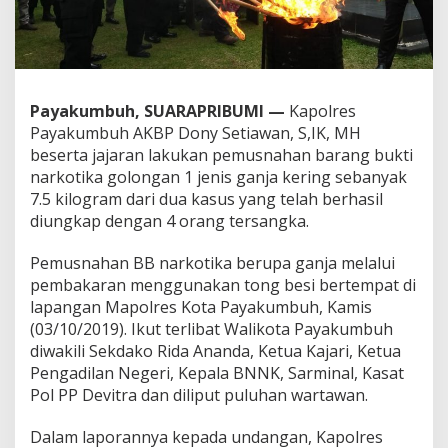
j
a
S
e
l
a
Payakumbuh, SUARAPRIBUMI —
Kapolres
m
Payakumbuh AKBP Dony Setiawan, S,IK, MH
a
beserta jajaran lakukan pemusnahan barang bukti
t
narkotika golongan 1 jenis ganja kering sebanyak
k
a
7.5 kilogram dari dua kasus yang telah berhasil
n
diungkap dengan 4 orang tersangka.
7
5
Pemusnahan BB narkotika berupa ganja melalui
R
pembakaran menggunakan tong besi bertempat di
i
b
lapangan Mapolres Kota Payakumbuh, Kamis
u
(03/10/2019). Ikut terlibat Walikota Payakumbuh
W
diwakili Sekdako Rida Ananda, Ketua Kajari, Ketua
a
Pengadilan Negeri, Kepala BNNK, Sarminal, Kasat
r
g
Pol PP Devitra dan diliput puluhan wartawan.
a
Dalam laporannya kepada undangan, Kapolres