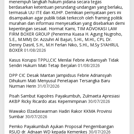
menempuh langkah hukum pidana secara tegas
berdasarkan ketentuan perundang-undangan yang berlaku,
termasuk UU ITE dan KUHP. Demikian pernyataan pers ini
disampaikan agar publik tidak terkecoh oleh framing politik
murahan dan informasi menyesatkan yang disebarkan demi
kepentingan sesaat. Hormat Kami, TIM ADVOKASI LAW
FIRM BOXER GROUP (Penerima Kuasa H. Agung Nugroho,
S.E., M.MM) Dr. Azzuhri Al Bajuri, S.HI., M.HI., CPL Dr.
Denny Dasril, S.H., M.H Ferlan Niko, S.HI., M.Sy SYAHRUL
BOXER
01/08/2026
Kasus Korupsi TPPU,CIC Menilai Febrie Ardiansyah Tidak
Sendiri Hukum Mati Tetap Berjalan
01/08/2026
DPP CIC Desak Mantan Jampidsus Febrie Adriansyah
Dihukum Mati Menyusul Penetapan Tersangka Baru
Nurman Herin
31/07/2026
Pisah Sambut Kapolres Payakumbuh, Zulmaeta Apresiasi
AKBP Ricky Ricardo atas Kepemimpinan
30/07/2026
Wawako Elzadaswarman Hadiri Rakor KKMA Provinsi
Sumbar
30/07/2026
Pemko Payakumbuh Ajukan Proposal Pengembangan
RSUD dr. Adnaan WD kepada Kemenkes
30/07/2026