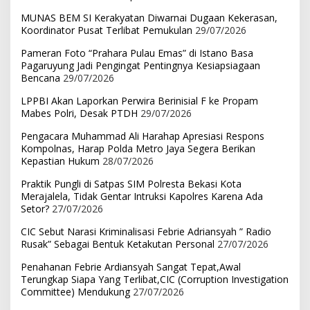
MUNAS BEM SI Kerakyatan Diwarnai Dugaan Kekerasan,
Koordinator Pusat Terlibat Pemukulan
29/07/2026
Pameran Foto “Prahara Pulau Emas” di Istano Basa
Pagaruyung Jadi Pengingat Pentingnya Kesiapsiagaan
Bencana
29/07/2026
LPPBI Akan Laporkan Perwira Berinisial F ke Propam
Mabes Polri, Desak PTDH
29/07/2026
Pengacara Muhammad Ali Harahap Apresiasi Respons
Kompolnas, Harap Polda Metro Jaya Segera Berikan
Kepastian Hukum
28/07/2026
Praktik Pungli di Satpas SIM Polresta Bekasi Kota
Merajalela, Tidak Gentar Intruksi Kapolres Karena Ada
Setor?
27/07/2026
CIC Sebut Narasi Kriminalisasi Febrie Adriansyah ” Radio
Rusak” Sebagai Bentuk Ketakutan Personal
27/07/2026
Penahanan Febrie Ardiansyah Sangat Tepat,Awal
Terungkap Siapa Yang Terlibat,CIC (Corruption Investigation
Committee) Mendukung
27/07/2026