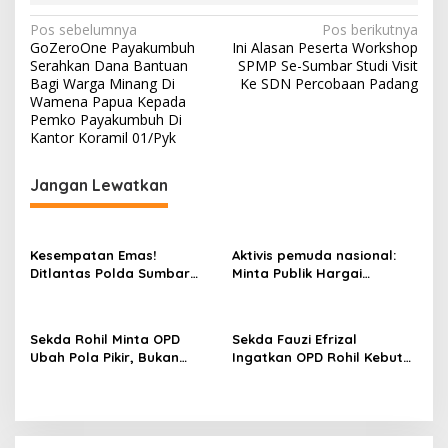
N
Pos sebelumnya
Pos berikutnya
GoZeroOne Payakumbuh
Ini Alasan Peserta Workshop
a
Serahkan Dana Bantuan
SPMP Se-Sumbar Studi Visit
v
Bagi Warga Minang Di
Ke SDN Percobaan Padang
Wamena Papua Kepada
i
Pemko Payakumbuh Di
Kantor Koramil 01/Pyk
g
a
Jangan Lewatkan
s
i
p
Kesempatan Emas!
Aktivis pemuda nasional:
Ditlantas Polda Sumbar
Minta Publik Hargai
o
Ajak Masyarakat
Permintaan Maaf Parisman
s
Manfaatkan Program
Ihwan, Fokus pada Kinerja
Pemutihan PKB 2026
DPRD Riau
Sekda Rohil Minta OPD
Sekda Fauzi Efrizal
Ubah Pola Pikir, Bukan
Ingatkan OPD Rohil Kebut
Sekadar Habiskan
Administrasi Gaji ke-13
Anggaran