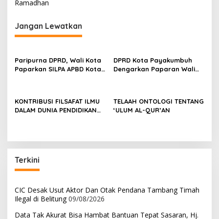
i
Ramadhan
g
Jangan Lewatkan
a
s
i
Paripurna DPRD, Wali Kota
DPRD Kota Payakumbuh
p
Paparkan SILPA APBD Kota
Dengarkan Paparan Wali
Payakumbuh Tahun 2022
Kota Terkait Kinerja Tahun
o
Capai 77 M
2022
s
KONTRIBUSI FILSAFAT ILMU
TELAAH ONTOLOGI TENTANG
DALAM DUNIA PENDIDIKAN
‘ULUM AL-QUR’AN
DAN KEHIDUPAN MANUSIA
Terkini
CIC Desak Usut Aktor Dan Otak Pendana Tambang Timah
Ilegal di Belitung
09/08/2026
Data Tak Akurat Bisa Hambat Bantuan Tepat Sasaran, Hj.