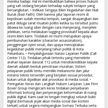
mereka hadapi. Hal ini membuktikan bahwa proses hukum
yang sah sedang berjalan terhadap subjek terlapor yang
bersangkutan. • Indikasi Sengaja Bikin Kegaduhan dan Niat
Buruk (Bad Faith): Oleh karena jalur laporan resmi di
kepolisian sudah mereka tempuh, sangat disayangkan dan
patut diduga sarat muatan politis ketika isu tersebut justru
dibawa ke ruang siber dengan cara menyerang, menjelek-
jelekkan, serta melakukan tagging provokatif kepada akun
resmi klien kami. Tindakan ini murni merupakan upaya
pembunuhan karakter (character assassination),
penggiringan opini sesat, dan upaya menciptakan
kegaduhan publik menjelang tahun politik di Kota
Pekanbaru. • Penyalahgunaan Narasi Layanan Publik (Call
Center 112): Tindakan pihak tertentu yang memelintir
arahan layanan darurat 112 untuk mendiskreditkan kepala
daerah adalah bentuk pencitraan murahan. Sistem
pelayanan publik tentu memiliki mekanisme dan jalur
instansi teknis tersendiri yang berjalan sesuai prosedur,
bukan untuk dijadikan alat provokasi di media sosial. •
Peringatan Keras dan Langkah Hukum Lanjutan: Law Firm
Boxer Group mengecam keras tindakan penyebaran
informasi bohong dan penyerangan kehormatan di ruang
publik digital. Kami saat ini tengah mengkaji seluruh bukti
digital (termasuk jejak akun media sosial dan konten
terkait) untuk segera melayangkan Somasi Terbuka serta