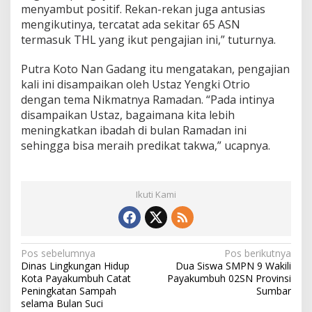
menyambut positif. Rekan-rekan juga antusias
mengikutinya, tercatat ada sekitar 65 ASN
termasuk THL yang ikut pengajian ini,” tuturnya.
Putra Koto Nan Gadang itu mengatakan, pengajian
kali ini disampaikan oleh Ustaz Yengki Otrio
dengan tema Nikmatnya Ramadan. “Pada intinya
disampaikan Ustaz, bagaimana kita lebih
meningkatkan ibadah di bulan Ramadan ini
sehingga bisa meraih predikat takwa,” ucapnya.
Ikuti Kami
N
Pos sebelumnya
Pos berikutnya
Dinas Lingkungan Hidup
Dua Siswa SMPN 9 Wakili
a
Kota Payakumbuh Catat
Payakumbuh 02SN Provinsi
v
Peningkatan Sampah
Sumbar
selama Bulan Suci