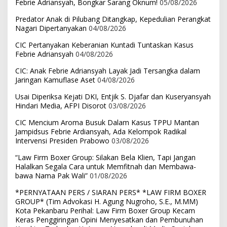
Febrie Adriansyah, Bongkar Sarang Oknum!
05/08/2026
Predator Anak di Pilubang Ditangkap, Kepedulian Perangkat
Nagari Dipertanyakan
04/08/2026
CIC Pertanyakan Keberanian Kuntadi Tuntaskan Kasus
Febrie Adriansyah
04/08/2026
CIC: Anak Febrie Adriansyah Layak Jadi Tersangka dalam
Jaringan Kamuflase Aset
04/08/2026
Usai Diperiksa Kejati DKI, Entjik S. Djafar dan Kuseryansyah
Hindari Media, AFPI Disorot
03/08/2026
CIC Mencium Aroma Busuk Dalam Kasus TPPU Mantan
Jampidsus Febrie Ardiansyah, Ada Kelompok Radikal
Intervensi Presiden Prabowo
03/08/2026
“Law Firm Boxer Group: Silakan Bela Klien, Tapi Jangan
Halalkan Segala Cara untuk Memfitnah dan Membawa-
bawa Nama Pak Wali”
01/08/2026
*PERNYATAAN PERS / SIARAN PERS* *LAW FIRM BOXER
GROUP* (Tim Advokasi H. Agung Nugroho, S.E., M.MM)
Kota Pekanbaru Perihal: Law Firm Boxer Group Kecam
Keras Penggiringan Opini Menyesatkan dan Pembunuhan