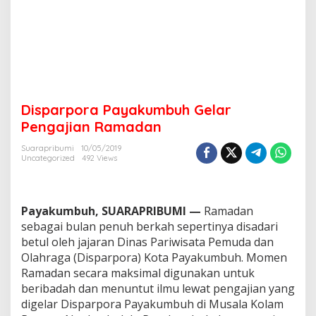
G
e
l
a
r
P
e
n
Disparpora Payakumbuh Gelar
g
a
Pengajian Ramadan
j
i
Suarapribumi
10/05/2019
Uncategorized
492 Views
a
n
R
a
Payakumbuh, SUARAPRIBUMI —
Ramadan
m
a
sebagai bulan penuh berkah sepertinya disadari
d
betul oleh jajaran Dinas Pariwisata Pemuda dan
a
Olahraga (Disparpora) Kota Payakumbuh. Momen
n
Ramadan secara maksimal digunakan untuk
beribadah dan menuntut ilmu lewat pengajian yang
digelar Disparpora Payakumbuh di Musala Kolam