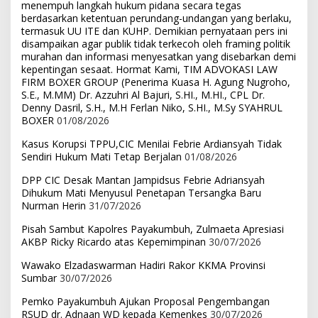
menempuh langkah hukum pidana secara tegas
berdasarkan ketentuan perundang-undangan yang berlaku,
termasuk UU ITE dan KUHP. Demikian pernyataan pers ini
disampaikan agar publik tidak terkecoh oleh framing politik
murahan dan informasi menyesatkan yang disebarkan demi
kepentingan sesaat. Hormat Kami, TIM ADVOKASI LAW
FIRM BOXER GROUP (Penerima Kuasa H. Agung Nugroho,
S.E., M.MM) Dr. Azzuhri Al Bajuri, S.HI., M.HI., CPL Dr.
Denny Dasril, S.H., M.H Ferlan Niko, S.HI., M.Sy SYAHRUL
BOXER
01/08/2026
Kasus Korupsi TPPU,CIC Menilai Febrie Ardiansyah Tidak
Sendiri Hukum Mati Tetap Berjalan
01/08/2026
DPP CIC Desak Mantan Jampidsus Febrie Adriansyah
Dihukum Mati Menyusul Penetapan Tersangka Baru
Nurman Herin
31/07/2026
Pisah Sambut Kapolres Payakumbuh, Zulmaeta Apresiasi
AKBP Ricky Ricardo atas Kepemimpinan
30/07/2026
Wawako Elzadaswarman Hadiri Rakor KKMA Provinsi
Sumbar
30/07/2026
Pemko Payakumbuh Ajukan Proposal Pengembangan
RSUD dr. Adnaan WD kepada Kemenkes
30/07/2026