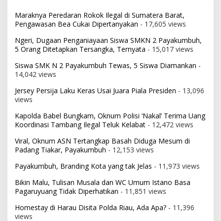
Maraknya Peredaran Rokok Ilegal di Sumatera Barat,
Pengawasan Bea Cukai Dipertanyakan
- 17,605 views
Ngeri, Dugaan Penganiayaan Siswa SMKN 2 Payakumbuh,
5 Orang Ditetapkan Tersangka, Ternyata
- 15,017 views
Siswa SMK N 2 Payakumbuh Tewas, 5 Siswa Diamankan
-
14,042 views
Jersey Persija Laku Keras Usai Juara Piala Presiden
- 13,096
views
Kapolda Babel Bungkam, Oknum Polisi ‘Nakal’ Terima Uang
Koordinasi Tambang Ilegal Teluk Kelabat
- 12,472 views
Viral, Oknum ASN Tertangkap Basah Diduga Mesum di
Padang Tiakar, Payakumbuh
- 12,153 views
Payakumbuh, Branding Kota yang tak Jelas
- 11,973 views
Bikin Malu, Tulisan Musala dan WC Umum Istano Basa
Pagaruyuang Tidak Diperhatikan
- 11,851 views
Homestay di Harau Disita Polda Riau, Ada Apa?
- 11,396
views