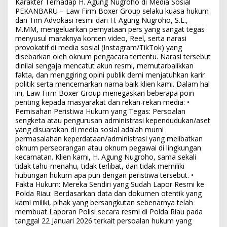
Karakter Terhadap H. Agung Nugroho di Media Sosial
PEKANBARU – Law Firm Boxer Group selaku kuasa hukum
dan Tim Advokasi resmi dari H. Agung Nugroho, S.E.,
M.MM, mengeluarkan pernyataan pers yang sangat tegas
menyusul maraknya konten video, Reel, serta narasi
provokatif di media sosial (Instagram/TikTok) yang
disebarkan oleh oknum pengacara tertentu. Narasi tersebut
dinilai sengaja mencatut akun resmi, memutarbalikkan
fakta, dan menggiring opini publik demi menjatuhkan karir
politik serta mencemarkan nama baik klien kami. Dalam hal
ini, Law Firm Boxer Group menegaskan beberapa poin
penting kepada masyarakat dan rekan-rekan media: •
Pemisahan Peristiwa Hukum yang Tegas: Persoalan
sengketa atau pengurusan administrasi kependudukan/aset
yang disuarakan di media sosial adalah murni
permasalahan keperdataan/administrasi yang melibatkan
oknum perseorangan atau oknum pegawai di lingkungan
kecamatan. Klien kami, H. Agung Nugroho, sama sekali
tidak tahu-menahu, tidak terlibat, dan tidak memiliki
hubungan hukum apa pun dengan peristiwa tersebut. •
Fakta Hukum: Mereka Sendiri yang Sudah Lapor Resmi ke
Polda Riau: Berdasarkan data dan dokumen otentik yang
kami miliki, pihak yang bersangkutan sebenarnya telah
membuat Laporan Polisi secara resmi di Polda Riau pada
tanggal 22 Januari 2026 terkait persoalan hukum yang