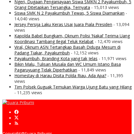
Ngeri, Dugaan Penganiayaan Siswa SMKN 2 Payakumbuh, 5
Orang Ditetapkan Tersangka, Ternyata
- 15,013 views
Siswa SMK N 2 Payakumbuh Tewas, 5 Siswa Diamankan
-
14,040 views
Jersey Persija Laku Keras Usai Juara Piala Presiden
- 13,094
views
Kapolda Babel Bungkam, Oknum Polisi ‘Nakal’ Terima Uang
Koordinasi Tambang Ilegal Teluk Kelabat
- 12,470 views
Viral, Oknum ASN Tertangkap Basah Diduga Mesum di
Padang Tiakar, Payakumbuh
- 12,152 views
Payakumbuh, Branding Kota yang tak Jelas
- 11,971 views
Bikin Malu, Tulisan Musala dan WC Umum Istano Basa
Pagaruyuang Tidak Diperhatikan
- 11,849 views
Homestay di Harau Disita Polda Riau, Ada Apa?
- 11,395
views
Tim Polsek Guguak Temukan Warga Ujung Batu yang Hilang
- 11,235 views
Copyright@Suara Pribumi