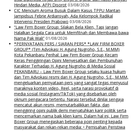
Hindari Media, AFPI Disorot
03/08/2026
CIC Mencium Aroma Busuk Dalam Kasus TPPU Mantan
Jampidsus Febrie Ardiansyah, Ada Kelompok Radikal
Intervensi Presiden Prabowo
03/08/2026
“Law Firm Boxer Group: Silakan Bela Klien, Tapi Jangan
Halalkan Segala Cara untuk Memfitnah dan Membawa-bawa
Nama Pak Wali”
01/08/2026
*PERNYATAAN PERS / SIARAN PERS* *LAW FIRM BOXER
GROUP* (Tim Advokasi H. Agung Nugroho, S.E., M.MM)
Kota Pekanbaru Perihal: Law Firm Boxer Group Kecam
Keras Penggiringan Opini Menyesatkan dan Pembunuhan
Karakter Terhadap H. Agung Nugroho di Media Sosial
PEKANBARU – Law Firm Boxer Group selaku kuasa hukum
dan Tim Advokasi resmi dari H. Agung Nugroho, S.E., M.MM,
mengeluarkan pernyataan pers yang sangat tegas menyusul
maraknya konten video, Reel, serta narasi provokatif di
media sosial (Instagram/TikTok) yang disebarkan oleh
oknum pengacara tertentu. Narasi tersebut dinilai sengaja
mencatut akun resmi, memutarbalikkan fakta, dan
menggiring opini publik demi menjatuhkan karir politik serta
mencemarkan nama baik klien kami. Dalam hal ini, Law Firm
Boxer Group menegaskan beberapa poin penting kepada
masyarakat dan rekan-rekan media: • Pemisahan Peristiwa