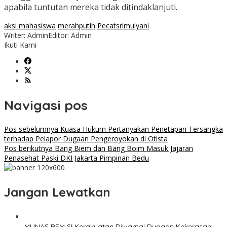
apabila tuntutan mereka tidak ditindaklanjuti.
aksi mahasiswa
merahputih
Pecatsrimulyani
Writer: Admin
Editor: Admin
Ikuti Kami
Navigasi pos
Pos sebelumnya
Kuasa Hukum Pertanyakan Penetapan Tersangka
terhadap Pelapor Dugaan Pengeroyokan di Otista
Pos berikutnya
Bang Biem dan Bang Boim Masuk Jajaran
Penasehat Paski DKI Jakarta Pimpinan Bedu
Jangan Lewatkan
MUNAS BEM SI Kerakyatan Diwarnai Dugaan Kekerasan,