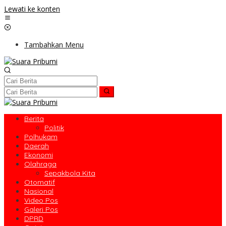
Lewati ke konten
Tambahkan Menu
Berita
Politik
Polhukam
Daerah
Ekonomi
Olahraga
Sepakbola Kita
Otomatif
Nasional
Video Pos
Galeri Pos
DPRD