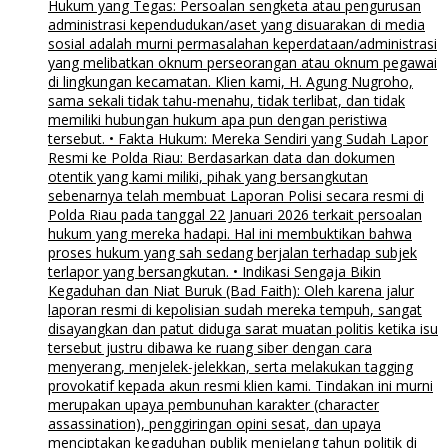
Hukum yang Tegas: Persoalan sengketa atau pengurusan
administrasi kependudukan/aset yang disuarakan di media
sosial adalah murni permasalahan keperdataan/administrasi
yang melibatkan oknum perseorangan atau oknum pegawai
di lingkungan kecamatan. Klien kami, H. Agung Nugroho,
sama sekali tidak tahu-menahu, tidak terlibat, dan tidak
memiliki hubungan hukum apa pun dengan peristiwa
tersebut. • Fakta Hukum: Mereka Sendiri yang Sudah Lapor
Resmi ke Polda Riau: Berdasarkan data dan dokumen
otentik yang kami miliki, pihak yang bersangkutan
sebenarnya telah membuat Laporan Polisi secara resmi di
Polda Riau pada tanggal 22 Januari 2026 terkait persoalan
hukum yang mereka hadapi. Hal ini membuktikan bahwa
proses hukum yang sah sedang berjalan terhadap subjek
terlapor yang bersangkutan. • Indikasi Sengaja Bikin
Kegaduhan dan Niat Buruk (Bad Faith): Oleh karena jalur
laporan resmi di kepolisian sudah mereka tempuh, sangat
disayangkan dan patut diduga sarat muatan politis ketika isu
tersebut justru dibawa ke ruang siber dengan cara
menyerang, menjelek-jelekkan, serta melakukan tagging
provokatif kepada akun resmi klien kami. Tindakan ini murni
merupakan upaya pembunuhan karakter (character
assassination), penggiringan opini sesat, dan upaya
menciptakan kegaduhan publik menjelang tahun politik di