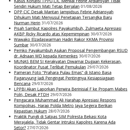
Kasus Korupsi TPPU,CIC Menilai Febrie Ardiansyah Tidak
Sendiri Hukum Mati Tetap Berjalan
01/08/2026
DPP CIC Desak Mantan Jampidsus Febrie Adriansyah
Dihukum Mati Menyusul Penetapan Tersangka Baru
Nurman Herin
31/07/2026
Pisah Sambut Kapolres Payakumbuh, Zulmaeta Apresiasi
AKBP Ricky Ricardo atas Kepemimpinan
30/07/2026
Wawako Elzadaswarman Hadiri Rakor KKMA Provinsi
Sumbar
30/07/2026
Pemko Payakumbuh Ajukan Proposal Pengembangan RSUD
dr. Adnaan WD kepada Kemenkes
30/07/2026
MUNAS BEM SI Kerakyatan Diwarnai Dugaan Kekerasan,
Koordinator Pusat Terlibat Pemukulan
29/07/2026
Pameran Foto “Prahara Pulau Emas” di Istano Basa
Pagaruyung Jadi Pengingat Pentingnya Kesiapsiagaan
Bencana
29/07/2026
LPPBI Akan Laporkan Perwira Berinisial F ke Propam Mabes
Polri, Desak PTDH
29/07/2026
Pengacara Muhammad Ali Harahap Apresiasi Respons
Kompolnas, Harap Polda Metro Jaya Segera Berikan
Kepastian Hukum
28/07/2026
Praktik Pungli di Satpas SIM Polresta Bekasi Kota
Merajalela, Tidak Gentar Intruksi Kapolres Karena Ada
Setor?
27/07/2026