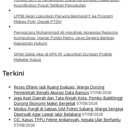
Koordinator Pusat Terlibat Pemukulan
LPPBI Akan Laporkan Perwira Berinisial F ke Propam
Mabes Polri, Desak PTDH
Pengacara Muhammad Ali Harahap Apresiasi Respons
Kompolnas, Harap Polda Metro Jaya Segera Berikan
Kepastian Hukum
GPAK Gelar Aksi di KPK RI, Laporkan Dugaan Praktik
Makelar Kasus
Terkini
Reses Elfanis Jadi Ruang Evaluasi, Warga Dorong
Pemerintah Benahi Akurasi Data Bansos
07/08/2026
Jaga Aset Daerah dan Tata Wajah Kota, Pemko Bukittinggi
Dorong Ekonomi Makin Bergeliat
07/08/2026
Modus Pungli di Satpas SIM Polres Subang, Warga Sengaja
Dipersulit Agar Lewat Jalur Belakang
07/08/2026
CIC: Kasus TPPU Febrie Ardiansyah, Kepala Ular Berhantu
07/08/2026