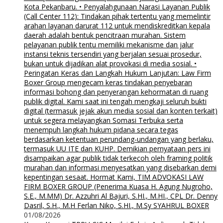
Kota Pekanbaru. • Penyalahgunaan Narasi Layanan Publik
(Call Center 112): Tindakan pihak tertentu yang memelintir
arahan layanan darurat 112 untuk mendiskreditkan kepala
daerah adalah bentuk pencitraan murahan. Sistem
pelayanan publik tentu memiliki mekanisme dan jalur
instansi teknis tersendiri yang berjalan sesuai prosedur,
bukan untuk dijadikan alat provokasi di media sosial. •
Peringatan Keras dan Langkah Hukum Lanjutan: Law Firm
Boxer Group mengecam keras tindakan penyebaran
informasi bohong dan penyerangan kehormatan di ruang
publik digital. Kami saat ini tengah mengkaji seluruh bukti
digital (termasuk jejak akun media sosial dan konten terkait)
untuk segera melayangkan Somasi Terbuka serta
menempuh langkah hukum pidana secara tegas
berdasarkan ketentuan perundang-undangan yang berlaku,
termasuk UU ITE dan KUHP. Demikian pernyataan pers ini
disampaikan agar publik tidak terkecoh oleh framing politik
murahan dan informasi menyesatkan yang disebarkan demi
kepentingan sesaat. Hormat Kami, TIM ADVOKASI LAW
FIRM BOXER GROUP (Penerima Kuasa H. Agung Nugroho,
S.E., M.MM) Dr. Azzuhri Al Bajuri, S.HI., M.HI., CPL Dr. Denny
Dasril, S.H., M.H Ferlan Niko, S.HI., M.Sy SYAHRUL BOXER
01/08/2026