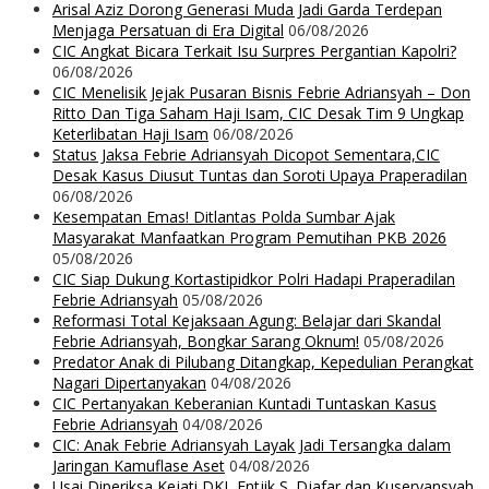
Arisal Aziz Dorong Generasi Muda Jadi Garda Terdepan
Menjaga Persatuan di Era Digital
06/08/2026
CIC Angkat Bicara Terkait Isu Surpres Pergantian Kapolri?
06/08/2026
CIC Menelisik Jejak Pusaran Bisnis Febrie Adriansyah – Don
Ritto Dan Tiga Saham Haji Isam, CIC Desak Tim 9 Ungkap
Keterlibatan Haji Isam
06/08/2026
Status Jaksa Febrie Adriansyah Dicopot Sementara,CIC
Desak Kasus Diusut Tuntas dan Soroti Upaya Praperadilan
06/08/2026
Kesempatan Emas! Ditlantas Polda Sumbar Ajak
Masyarakat Manfaatkan Program Pemutihan PKB 2026
05/08/2026
CIC Siap Dukung Kortastipidkor Polri Hadapi Praperadilan
Febrie Adriansyah
05/08/2026
Reformasi Total Kejaksaan Agung: Belajar dari Skandal
Febrie Adriansyah, Bongkar Sarang Oknum!
05/08/2026
Predator Anak di Pilubang Ditangkap, Kepedulian Perangkat
Nagari Dipertanyakan
04/08/2026
CIC Pertanyakan Keberanian Kuntadi Tuntaskan Kasus
Febrie Adriansyah
04/08/2026
CIC: Anak Febrie Adriansyah Layak Jadi Tersangka dalam
Jaringan Kamuflase Aset
04/08/2026
Usai Diperiksa Kejati DKI, Entjik S. Djafar dan Kuseryansyah