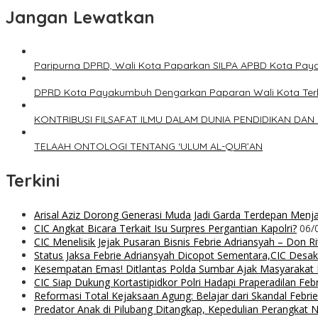
Jangan Lewatkan
Paripurna DPRD, Wali Kota Paparkan SILPA APBD Kota Pa
DPRD Kota Payakumbuh Dengarkan Paparan Wali Kota Terka
KONTRIBUSI FILSAFAT ILMU DALAM DUNIA PENDIDIKAN DAN
TELAAH ONTOLOGI TENTANG ‘ULUM AL-QUR’AN
Terkini
Arisal Aziz Dorong Generasi Muda Jadi Garda Terdepan Menjag
CIC Angkat Bicara Terkait Isu Surpres Pergantian Kapolri?
06/
CIC Menelisik Jejak Pusaran Bisnis Febrie Adriansyah – Don 
Status Jaksa Febrie Adriansyah Dicopot Sementara,CIC Desak
Kesempatan Emas! Ditlantas Polda Sumbar Ajak Masyaraka
CIC Siap Dukung Kortastipidkor Polri Hadapi Praperadilan Feb
Reformasi Total Kejaksaan Agung: Belajar dari Skandal Febr
Predator Anak di Pilubang Ditangkap, Kepedulian Perangkat 