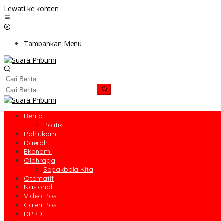
Lewati ke konten
Tambahkan Menu
Berita
Politik
Polhukam
Daerah
Ekonomi
Olahraga
Sepakbola Kita
Otomatif
Nasional
Video Pos
Galeri Pos
DPRD