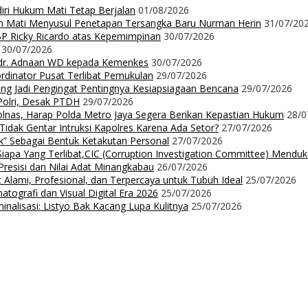
diri Hukum Mati Tetap Berjalan
01/08/2026
m Mati Menyusul Penetapan Tersangka Baru Nurman Herin
31/07/20
P Ricky Ricardo atas Kepemimpinan
30/07/2026
30/07/2026
dr. Adnaan WD kepada Kemenkes
30/07/2026
dinator Pusat Terlibat Pemukulan
29/07/2026
ng Jadi Pengingat Pentingnya Kesiapsiagaan Bencana
29/07/2026
Polri, Desak PTDH
29/07/2026
nas, Harap Polda Metro Jaya Segera Berikan Kepastian Hukum
28/0
 Tidak Gentar Intruksi Kapolres Karena Ada Setor?
27/07/2026
ak” Sebagai Bentuk Ketakutan Personal
27/07/2026
iapa Yang Terlibat,CIC (Corruption Investigation Committee) Mendu
resisi dan Nilai Adat Minangkabau
26/07/2026
 Alami, Profesional, dan Terpercaya untuk Tubuh Ideal
25/07/2026
ografi dan Visual Digital Era 2026
25/07/2026
nalisasi: Listyo Bak Kacang Lupa Kulitnya
25/07/2026