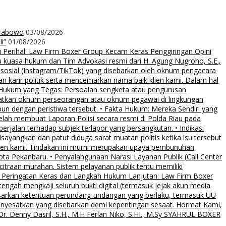
Prabowo
03/08/2026
i”
01/08/2026
rihal: Law Firm Boxer Group Kecam Keras Penggiringan Opini
uasa hukum dan Tim Advokasi resmi dari H. Agung Nugroho, S.E.,
 sosial (Instagram/TikTok) yang disebarkan oleh oknum pengacara
an karir politik serta mencemarkan nama baik klien kami. Dalam hal
 Hukum yang Tegas: Persoalan sengketa atau pengurusan
ibatkan oknum perseorangan atau oknum pegawai di lingkungan
pun dengan peristiwa tersebut. • Fakta Hukum: Mereka Sendiri yang
elah membuat Laporan Polisi secara resmi di Polda Riau pada
rjalan terhadap subjek terlapor yang bersangkutan. • Indikasi
sayangkan dan patut diduga sarat muatan politis ketika isu tersebut
klien kami. Tindakan ini murni merupakan upaya pembunuhan
Kota Pekanbaru. • Penyalahgunaan Narasi Layanan Publik (Call Center
citraan murahan. Sistem pelayanan publik tentu memiliki
al. • Peringatan Keras dan Langkah Hukum Lanjutan: Law Firm Boxer
ngah mengkaji seluruh bukti digital (termasuk jejak akun media
asarkan ketentuan perundang-undangan yang berlaku, termasuk UU
menyesatkan yang disebarkan demi kepentingan sesaat. Hormat Kami,
. Denny Dasril, S.H., M.H Ferlan Niko, S.HI., M.Sy SYAHRUL BOXER