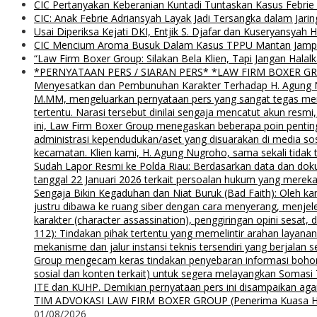
CIC Pertanyakan Keberanian Kuntadi Tuntaskan Kasus Febrie
CIC: Anak Febrie Adriansyah Layak Jadi Tersangka dalam Jari
Usai Diperiksa Kejati DKI, Entjik S. Djafar dan Kuseryansyah 
CIC Mencium Aroma Busuk Dalam Kasus TPPU Mantan Jampids
“Law Firm Boxer Group: Silakan Bela Klien, Tapi Jangan Ha
*PERNYATAAN PERS / SIARAN PERS* *LAW FIRM BOXER GROUP*
Menyesatkan dan Pembunuhan Karakter Terhadap H. Agung Nu
M.MM, mengeluarkan pernyataan pers yang sangat tegas menyu
tertentu. Narasi tersebut dinilai sengaja mencatut akun resm
ini, Law Firm Boxer Group menegaskan beberapa poin pentin
administrasi kependudukan/aset yang disuarakan di media s
kecamatan. Klien kami, H. Agung Nugroho, sama sekali tidak 
Sudah Lapor Resmi ke Polda Riau: Berdasarkan data dan doku
tanggal 22 Januari 2026 terkait persoalan hukum yang mereka
Sengaja Bikin Kegaduhan dan Niat Buruk (Bad Faith): Oleh kar
justru dibawa ke ruang siber dengan cara menyerang, menjel
karakter (character assassination), penggiringan opini sesat
112): Tindakan pihak tertentu yang memelintir arahan layana
mekanisme dan jalur instansi teknis tersendiri yang berjalan
Group mengecam keras tindakan penyebaran informasi bohong d
sosial dan konten terkait) untuk segera melayangkan Somas
ITE dan KUHP. Demikian pernyataan pers ini disampaikan agar
TIM ADVOKASI LAW FIRM BOXER GROUP (Penerima Kuasa H. Agung
01/08/2026