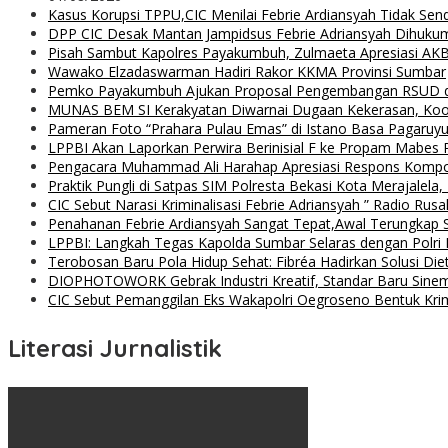
Kasus Korupsi TPPU,CIC Menilai Febrie Ardiansyah Tidak Sen
DPP CIC Desak Mantan Jampidsus Febrie Adriansyah Dihuku
Pisah Sambut Kapolres Payakumbuh, Zulmaeta Apresiasi AKB
Wawako Elzadaswarman Hadiri Rakor KKMA Provinsi Sumbar
Pemko Payakumbuh Ajukan Proposal Pengembangan RSUD 
MUNAS BEM SI Kerakyatan Diwarnai Dugaan Kekerasan, Koor
Pameran Foto “Prahara Pulau Emas” di Istano Basa Pagaruyu
LPPBI Akan Laporkan Perwira Berinisial F ke Propam Mabes 
Pengacara Muhammad Ali Harahap Apresiasi Respons Kompol
Praktik Pungli di Satpas SIM Polresta Bekasi Kota Merajalela,
CIC Sebut Narasi Kriminalisasi Febrie Adriansyah ” Radio Rus
Penahanan Febrie Ardiansyah Sangat Tepat,Awal Terungkap S
LPPBI: Langkah Tegas Kapolda Sumbar Selaras dengan Polri P
Terobosan Baru Pola Hidup Sehat: Fibréa Hadirkan Solusi Diet
DIOPHOTOWORK Gebrak Industri Kreatif, Standar Baru Sinemat
CIC Sebut Pemanggilan Eks Wakapolri Oegroseno Bentuk Krimi
Literasi Jurnalistik