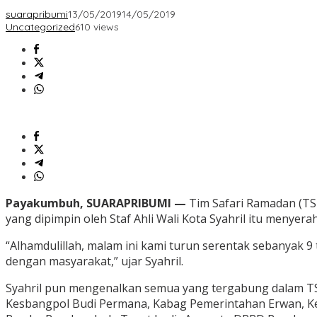
suarapribumi
13/05/2019
14/05/2019
Uncategorized
610 views
Payakumbuh, SUARAPRIBUMI —
Tim Safari Ramadan (TS
yang dipimpin oleh Staf Ahli Wali Kota Syahril itu menye
“Alhamdulillah, malam ini kami turun serentak sebanyak 9
dengan masyarakat,” ujar Syahril.
Syahril pun mengenalkan semua yang tergabung dalam TSR
Kesbangpol Budi Permana, Kabag Pemerintahan Erwan, Ke