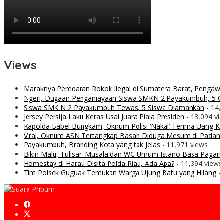
Views
Maraknya Peredaran Rokok Ilegal di Sumatera Barat, Penga
Ngeri, Dugaan Penganiayaan Siswa SMKN 2 Payakumbuh, 5 O
Siswa SMK N 2 Payakumbuh Tewas, 5 Siswa Diamankan
- 14
Jersey Persija Laku Keras Usai Juara Piala Presiden
- 13,094 v
Kapolda Babel Bungkam, Oknum Polisi ‘Nakal’ Terima Uang Ko
Viral, Oknum ASN Tertangkap Basah Diduga Mesum di Padan
Payakumbuh, Branding Kota yang tak Jelas
- 11,971 views
Bikin Malu, Tulisan Musala dan WC Umum Istano Basa Pagar
Homestay di Harau Disita Polda Riau, Ada Apa?
- 11,394 view
Tim Polsek Guguak Temukan Warga Ujung Batu yang Hilang
-