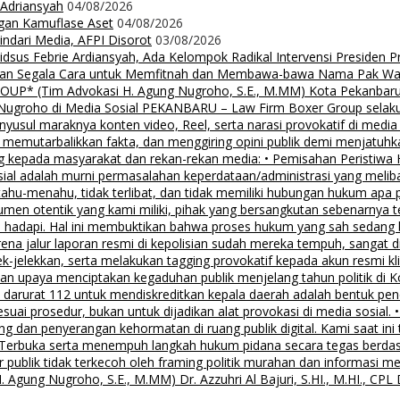
 Adriansyah
04/08/2026
ngan Kamuflase Aset
04/08/2026
Hindari Media, AFPI Disorot
03/08/2026
us Febrie Ardiansyah, Ada Kelompok Radikal Intervensi Presiden 
lalkan Segala Cara untuk Memfitnah dan Membawa-bawa Nama Pak Wal
 (Tim Advokasi H. Agung Nugroho, S.E., M.MM) Kota Pekanbaru Pe
groho di Media Sosial PEKANBARU – Law Firm Boxer Group selaku k
sul maraknya konten video, Reel, serta narasi provokatif di media
i, memutarbalikkan fakta, dan menggiring opini publik demi menjatuhk
g kepada masyarakat dan rekan-rekan media: • Pemisahan Peristiwa
osial adalah murni permasalahan keperdataan/administrasi yang mel
tahu-menahu, tidak terlibat, dan tidak memiliki hubungan hukum apa 
men otentik yang kami miliki, pihak yang bersangkutan sebenarnya t
 hadapi. Hal ini membuktikan bahwa proses hukum yang sah sedang be
ena jalur laporan resmi di kepolisian sudah mereka tempuh, sangat di
ek-jelekkan, serta melakukan tagging provokatif kepada akun resmi 
, dan upaya menciptakan kegaduhan publik menjelang tahun politik di 
n darurat 112 untuk mendiskreditkan kepala daerah adalah bentuk pen
 sesuai prosedur, bukan untuk dijadikan alat provokasi di media sosi
an penyerangan kehormatan di ruang publik digital. Kami saat ini te
i Terbuka serta menempuh langkah hukum pidana secara tegas berd
 publik tidak terkecoh oleh framing politik murahan dan informasi 
 Nugroho, S.E., M.MM) Dr. Azzuhri Al Bajuri, S.HI., M.HI., CPL Dr