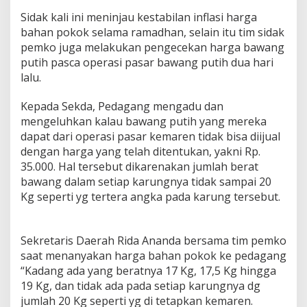
k
Sidak kali ini meninjau kestabilan inflasi harga
S
bahan pokok selama ramadhan, selain itu tim sidak
a
pemko juga melakukan pengecekan harga bawang
m
p
putih pasca operasi pasar bawang putih dua hari
a
lalu.
i
L
Kepada Sekda, Pedagang mengadu dan
e
mengeluhkan kalau bawang putih yang mereka
b
a
dapat dari operasi pasar kemaren tidak bisa diijual
r
dengan harga yang telah ditentukan, yakni Rp.
a
35.000. Hal tersebut dikarenakan jumlah berat
n
bawang dalam setiap karungnya tidak sampai 20
.
Kg seperti yg tertera angka pada karung tersebut.
Sekretaris Daerah Rida Ananda bersama tim pemko
saat menanyakan harga bahan pokok ke pedagang
“Kadang ada yang beratnya 17 Kg, 17,5 Kg hingga
19 Kg, dan tidak ada pada setiap karungnya dg
jumlah 20 Kg seperti yg di tetapkan kemaren.