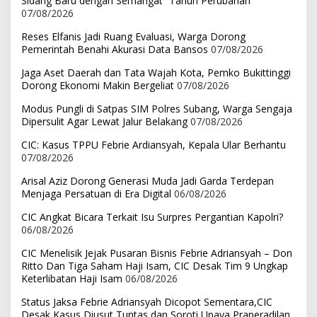
Sidang Baru dengan Semangat “Tahun Perubahan”
07/08/2026
Reses Elfanis Jadi Ruang Evaluasi, Warga Dorong
Pemerintah Benahi Akurasi Data Bansos
07/08/2026
Jaga Aset Daerah dan Tata Wajah Kota, Pemko Bukittinggi
Dorong Ekonomi Makin Bergeliat
07/08/2026
Modus Pungli di Satpas SIM Polres Subang, Warga Sengaja
Dipersulit Agar Lewat Jalur Belakang
07/08/2026
CIC: Kasus TPPU Febrie Ardiansyah, Kepala Ular Berhantu
07/08/2026
Arisal Aziz Dorong Generasi Muda Jadi Garda Terdepan
Menjaga Persatuan di Era Digital
06/08/2026
CIC Angkat Bicara Terkait Isu Surpres Pergantian Kapolri?
06/08/2026
CIC Menelisik Jejak Pusaran Bisnis Febrie Adriansyah – Don
Ritto Dan Tiga Saham Haji Isam, CIC Desak Tim 9 Ungkap
Keterlibatan Haji Isam
06/08/2026
Status Jaksa Febrie Adriansyah Dicopot Sementara,CIC
Desak Kasus Diusut Tuntas dan Soroti Upaya Praperadilan