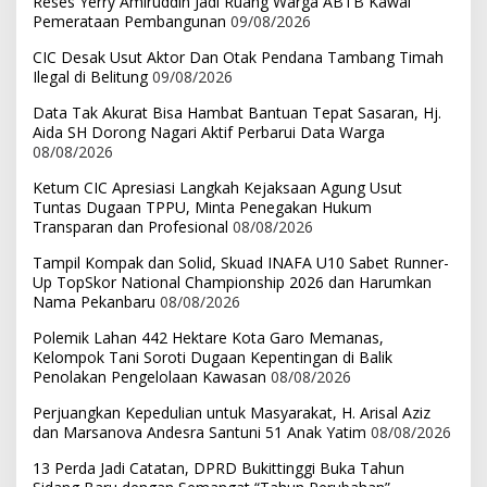
Reses Yerry Amiruddin Jadi Ruang Warga ABTB Kawal
Pemerataan Pembangunan
09/08/2026
CIC Desak Usut Aktor Dan Otak Pendana Tambang Timah
Ilegal di Belitung
09/08/2026
Data Tak Akurat Bisa Hambat Bantuan Tepat Sasaran, Hj.
Aida SH Dorong Nagari Aktif Perbarui Data Warga
08/08/2026
Ketum CIC Apresiasi Langkah Kejaksaan Agung Usut
Tuntas Dugaan TPPU, Minta Penegakan Hukum
Transparan dan Profesional
08/08/2026
Tampil Kompak dan Solid, Skuad INAFA U10 Sabet Runner-
Up TopSkor National Championship 2026 dan Harumkan
Nama Pekanbaru
08/08/2026
Polemik Lahan 442 Hektare Kota Garo Memanas,
Kelompok Tani Soroti Dugaan Kepentingan di Balik
Penolakan Pengelolaan Kawasan
08/08/2026
Perjuangkan Kepedulian untuk Masyarakat, H. Arisal Aziz
dan Marsanova Andesra Santuni 51 Anak Yatim
08/08/2026
13 Perda Jadi Catatan, DPRD Bukittinggi Buka Tahun