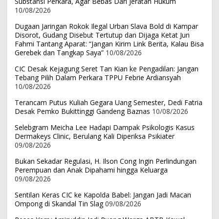
Substansi Perkara, Agar Bebas Dari Jeratan Hukum
10/08/2026
Dugaan Jaringan Rokok Ilegal Urban Slava Bold di Kampar
Disorot, Gudang Disebut Tertutup dan Dijaga Ketat Jun
Fahmi Tantang Aparat: “Jangan Kirim Link Berita, Kalau Bisa
Gerebek dan Tangkap Saya”
10/08/2026
CIC Desak Kejagung Seret Tan Kian ke Pengadilan: Jangan
Tebang Pilih Dalam Perkara TPPU Febrie Ardiansyah
10/08/2026
Terancam Putus Kuliah Gegara Uang Semester, Dedi Fatria
Desak Pemko Bukittinggi Gandeng Baznas
10/08/2026
Selebgram Meicha Lee Hadapi Dampak Psikologis Kasus
Dermakeys Clinic, Berulang Kali Diperiksa Psikiater
09/08/2026
Bukan Sekadar Regulasi, H. Ilson Cong Ingin Perlindungan
Perempuan dan Anak Dipahami hingga Keluarga
09/08/2026
Sentilan Keras CIC ke Kapolda Babel: Jangan Jadi Macan
Ompong di Skandal Tin Slag
09/08/2026