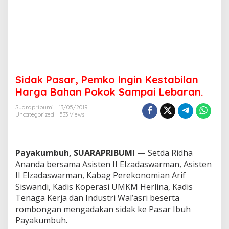
n
K
e
s
t
a
b
i
Sidak Pasar, Pemko Ingin Kestabilan
l
a
Harga Bahan Pokok Sampai Lebaran.
n
H
Suarapribumi
13/05/2019
Uncategorized
533 Views
a
r
g
a
Payakumbuh, SUARAPRIBUMI —
Setda Ridha
B
a
Ananda bersama Asisten II Elzadaswarman, Asisten
h
II Elzadaswarman, Kabag Perekonomian Arif
a
Siswandi, Kadis Koperasi UMKM Herlina, Kadis
n
Tenaga Kerja dan Industri Wal’asri beserta
P
rombongan mengadakan sidak ke Pasar Ibuh
o
k
Payakumbuh.
o