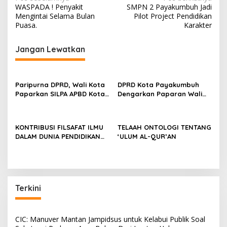
N
WASPADA ! Penyakit
SMPN 2 Payakumbuh Jadi
a
Mengintai Selama Bulan
Pilot Project Pendidikan
v
Puasa.
Karakter
i
Jangan Lewatkan
g
a
s
Paripurna DPRD, Wali Kota
DPRD Kota Payakumbuh
Paparkan SILPA APBD Kota
Dengarkan Paparan Wali
i
Payakumbuh Tahun 2022
Kota Terkait Kinerja Tahun
p
Capai 77 M
2022
o
KONTRIBUSI FILSAFAT ILMU
TELAAH ONTOLOGI TENTANG
DALAM DUNIA PENDIDIKAN
‘ULUM AL-QUR’AN
s
DAN KEHIDUPAN MANUSIA
Terkini
CIC: Manuver Mantan Jampidsus untuk Kelabui Publik Soal