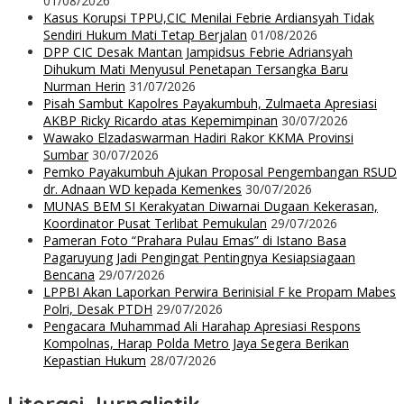
01/08/2026
Kasus Korupsi TPPU,CIC Menilai Febrie Ardiansyah Tidak
Sendiri Hukum Mati Tetap Berjalan
01/08/2026
DPP CIC Desak Mantan Jampidsus Febrie Adriansyah
Dihukum Mati Menyusul Penetapan Tersangka Baru
Nurman Herin
31/07/2026
Pisah Sambut Kapolres Payakumbuh, Zulmaeta Apresiasi
AKBP Ricky Ricardo atas Kepemimpinan
30/07/2026
Wawako Elzadaswarman Hadiri Rakor KKMA Provinsi
Sumbar
30/07/2026
Pemko Payakumbuh Ajukan Proposal Pengembangan RSUD
dr. Adnaan WD kepada Kemenkes
30/07/2026
MUNAS BEM SI Kerakyatan Diwarnai Dugaan Kekerasan,
Koordinator Pusat Terlibat Pemukulan
29/07/2026
Pameran Foto “Prahara Pulau Emas” di Istano Basa
Pagaruyung Jadi Pengingat Pentingnya Kesiapsiagaan
Bencana
29/07/2026
LPPBI Akan Laporkan Perwira Berinisial F ke Propam Mabes
Polri, Desak PTDH
29/07/2026
Pengacara Muhammad Ali Harahap Apresiasi Respons
Kompolnas, Harap Polda Metro Jaya Segera Berikan
Kepastian Hukum
28/07/2026