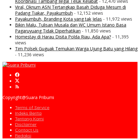
Koordinasi Tambang Ilegal Teluk Kelabat
- 12,470 views
Viral, Oknum ASN Tertangkap Basah Diduga Mesum di
Padang Tiakar, Payakumbuh
- 12,152 views
Payakumbuh, Branding Kota yang tak Jelas
- 11,972 views
Bikin Malu, Tulisan Musala dan WC Umum Istano Basa
Pagaruyuang Tidak Diperhatikan
- 11,850 views
Homestay di Harau Disita Polda Riau, Ada Apa?
- 11,395
views
Tim Polsek Guguak Temukan Warga Ujung Batu yang Hilang
- 11,236 views
Copyright@Suara Pribumi
Terms of Service
Indeks Berita
Tentang Kami
Disclaimer
Contact Us
Redaksi