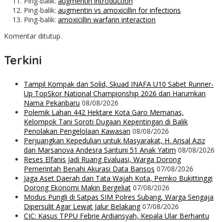
Ping-balik:
augmentin introduction
Ping-balik:
augmentin vs amoxicillin for infections
Ping-balik:
amoxicillin warfarin interaction
Komentar ditutup.
Terkini
Tampil Kompak dan Solid, Skuad INAFA U10 Sabet Runner-
Up TopSkor National Championship 2026 dan Harumkan
Nama Pekanbaru
08/08/2026
Polemik Lahan 442 Hektare Kota Garo Memanas,
Kelompok Tani Soroti Dugaan Kepentingan di Balik
Penolakan Pengelolaan Kawasan
08/08/2026
Perjuangkan Kepedulian untuk Masyarakat, H. Arisal Aziz
dan Marsanova Andesra Santuni 51 Anak Yatim
08/08/2026
Reses Elfanis Jadi Ruang Evaluasi, Warga Dorong
Pemerintah Benahi Akurasi Data Bansos
07/08/2026
Jaga Aset Daerah dan Tata Wajah Kota, Pemko Bukittinggi
Dorong Ekonomi Makin Bergeliat
07/08/2026
Modus Pungli di Satpas SIM Polres Subang, Warga Sengaja
Dipersulit Agar Lewat Jalur Belakang
07/08/2026
CIC: Kasus TPPU Febrie Ardiansyah, Kepala Ular Berhantu