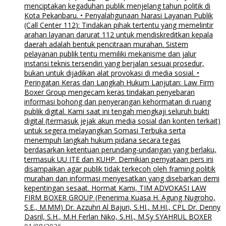
menciptakan kegaduhan publik menjelang tahun politik di
Kota Pekanbaru. • Penyalahgunaan Narasi Layanan Publik
(Call Center 112): Tindakan pihak tertentu yang memelintir
arahan layanan darurat 112 untuk mendiskreditkan kepala
daerah adalah bentuk pencitraan murahan. Sistem
pelayanan publik tentu memiliki mekanisme dan jalur
instansi teknis tersendiri yang berjalan sesuai prosedur,
bukan untuk dijadikan alat provokasi di media sosial. •
Peringatan Keras dan Langkah Hukum Lanjutan: Law Firm
Boxer Group mengecam keras tindakan penyebaran
informasi bohong dan penyerangan kehormatan di ruang
publik digital. Kami saat ini tengah mengkaji seluruh bukti
digital (termasuk jejak akun media sosial dan konten terkait)
untuk segera melayangkan Somasi Terbuka serta
menempuh langkah hukum pidana secara tegas
berdasarkan ketentuan perundang-undangan yang berlaku,
termasuk UU ITE dan KUHP. Demikian pernyataan pers ini
disampaikan agar publik tidak terkecoh oleh framing politik
murahan dan informasi menyesatkan yang disebarkan demi
kepentingan sesaat. Hormat Kami, TIM ADVOKASI LAW
FIRM BOXER GROUP (Penerima Kuasa H. Agung Nugroho,
S.E., M.MM) Dr. Azzuhri Al Bajuri, S.HI., M.HI., CPL Dr. Denny
Dasril, S.H., M.H Ferlan Niko, S.HI., M.Sy SYAHRUL BOXER