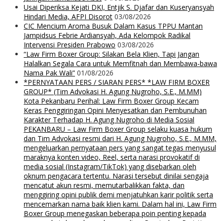
Usai Diperiksa Kejati DKI, Entjik S. Djafar dan Kuseryansyah
Hindari Media, AFPI Disorot
03/08/2026
CIC Mencium Aroma Busuk Dalam Kasus TPPU Mantan
Jampidsus Febrie Ardiansyah, Ada Kelompok Radikal
Intervensi Presiden Prabowo
03/08/2026
“Law Firm Boxer Group: Silakan Bela Klien, Tapi Jangan
Halalkan Segala Cara untuk Memfitnah dan Membawa-bawa
Nama Pak Wali”
01/08/2026
*PERNYATAAN PERS / SIARAN PERS* *LAW FIRM BOXER
GROUP* (Tim Advokasi H. Agung Nugroho, S.E., M.MM)
Kota Pekanbaru Perihal: Law Firm Boxer Group Kecam
Keras Penggiringan Opini Menyesatkan dan Pembunuhan
Karakter Terhadap H. Agung Nugroho di Media Sosial
PEKANBARU – Law Firm Boxer Group selaku kuasa hukum
dan Tim Advokasi resmi dari H. Agung Nugroho, S.E., M.MM,
mengeluarkan pernyataan pers yang sangat tegas menyusul
maraknya konten video, Reel, serta narasi provokatif di
media sosial (Instagram/TikTok) yang disebarkan oleh
oknum pengacara tertentu. Narasi tersebut dinilai sengaja
mencatut akun resmi, memutarbalikkan fakta, dan
menggiring opini publik demi menjatuhkan karir politik serta
mencemarkan nama baik klien kami. Dalam hal ini, Law Firm
Boxer Group menegaskan beberapa poin penting kepada