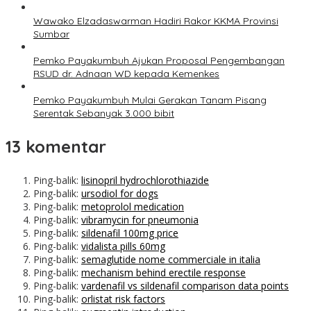
Wawako Elzadaswarman Hadiri Rakor KKMA Provinsi
Sumbar
Pemko Payakumbuh Ajukan Proposal Pengembangan
RSUD dr. Adnaan WD kepada Kemenkes
Pemko Payakumbuh Mulai Gerakan Tanam Pisang
Serentak Sebanyak 3.000 bibit
13 komentar
Ping-balik:
lisinopril hydrochlorothiazide
Ping-balik:
ursodiol for dogs
Ping-balik:
metoprolol medication
Ping-balik:
vibramycin for pneumonia
Ping-balik:
sildenafil 100mg price
Ping-balik:
vidalista pills 60mg
Ping-balik:
semaglutide nome commerciale in italia
Ping-balik:
mechanism behind erectile response
Ping-balik:
vardenafil vs sildenafil comparison data points
Ping-balik:
orlistat risk factors