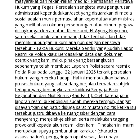
masyarakat dan rekan-rekan media: • Pemisahan Peristiwa
Hukum yang Tegas: Persoalan sengketa atau pengurusan
administrasi kependudukan/aset yang disuarakan di media
sosial adalah murni permasalahan keperdataan/administrasi
yang melibatkan oknum perseorangan atau oknum pegawai
di lingkungan kecamatan. Klien kami, H. Agung Nugroho,
sama sekali tidak tahu-menahu, tidak terlibat, dan tidak
memiliki hubungan hukum apa pun dengan peristiwa
tersebut. • Fakta Hukum: Mereka Sendiri yang Sudah Lapor
Resmi ke Polda Riau: Berdasarkan data dan dokumen
otentik yang kami miliki, pihak yang bersangkutan
sebenarnya telah membuat Laporan Polisi secara resmi di
Polda Riau pada tanggal 22 Januari 2026 terkait persoalan
hukum yang mereka hadapi. Hal ini membuktikan bahwa
proses hukum yang sah sedang berjalan terhadap subjek
terlapor yang bersangkutan. • Indikasi Sengaja Bikin
Kegaduhan dan Niat Buruk (Bad Faith): Oleh karena jalur
laporan resmi di kepolisian sudah mereka tempuh, sangat
disayangkan dan patut diduga sarat muatan politis ketika isu
tersebut justru dibawa ke ruang siber dengan cara
menyerang, menjelek-jelekkan, serta melakukan tagging
provokatif kepada akun resmi klien kami. Tindakan ini murni
merupakan upaya pembunuhan karakter (character
assassination), penggiringan opini sesat, dan upaya