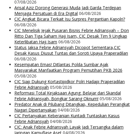
07/08/2026
Arisal Aziz Dorong Generasi Muda Jadi Garda Terdepan
Menjaga Persatuan di Era Digital
06/08/2026
CIC Angkat Bicara Terkait Isu Surpres Pergantian Kapolri?
06/08/2026
CIC Menelisik Jejak Pusaran Bisnis Febrie Adriansyah – Don
Ritto Dan Tiga Saham Haji Isam, CIC Desak Tim 9 Ungkap
Keterlibatan Haji Isam
06/08/2026
Status Jaksa Febrie Adriansyah Dicopot Sementara,CIC
Desak Kasus Diusut Tuntas dan Soroti Upaya Praperadilan
06/08/2026
Kesempatan Emas! Ditlantas Polda Sumbar Ajak
Masyarakat Manfaatkan Program Pemutihan PKB 2026
05/08/2026
CIC Siap Dukung Kortastipidkor Polri Hadapi Praperadilan
Febrie Adriansyah
05/08/2026
Reformasi Total Kejaksaan Agung: Belajar dari Skandal
Febrie Adriansyah, Bongkar Sarang Oknum!
05/08/2026
Predator Anak di Pilubang Ditangkap, Kepedulian Perangkat
Nagari Dipertanyakan
04/08/2026
CIC Pertanyakan Keberanian Kuntadi Tuntaskan Kasus
Febrie Adriansyah
04/08/2026
CIC: Anak Febrie Adriansyah Layak Jadi Tersangka dalam
Jaringan Kamuflase Aset
04/08/2026